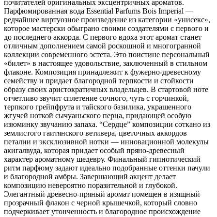
почитателей оригинальных эксцентричных ароматов.
Парфюмированная вода Essential Parfums Bois Imperial —
редчайшее виртуозное произведение из категории «унисекс»,
которое мастерски обыграно своими создателями с первого и
до последнего аккорда. С первого вдоха этот аромат станет
отличным дополнением самой роскошной и многогранной
коллекции современного эстета. Это поистине персональный
«билет» в настоящее удовольствие, заключенный в стильном
флаконе. Композиция принадлежит к фужерно-древесному
семейству и придает благородной терпкости и стойкости
образу своих аристократичных владельцев. В стартовой ноте
отчетливо звучит сплетение сочного, чуть с горчинкой,
терпкого грейпфрута и тайского базилика, украшенного
жгучей ноткой сычуаньского перца, придающей особую
изюминку звучанию запаха. “Сердце” композиции соткано из
землистого гаитянского ветивера, цветочных аккордов
петалии и эксклюзивной нотки — инновационной молекулы
акигалвуда, которая придает особый пряно-древесный
характер ароматному шедевру. Финальный гипнотический
ритм парфюму задают идеально подобранные оттенки пачули
и благородной амбры. Завершающий акцент делает
композицию невероятно поразительной и глубокой.
Элегантный древесно-пряный аромат помещен в изящный
прозрачный флакон с черной крышечкой, который словно
подчеркивает утонченность и благородное происхождение