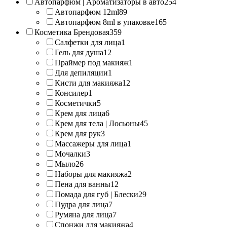
Автопарфюм | Ароматизаторы в авто
254
Автопарфюм 12ml
89
Автопарфюм 8ml в упаковке
165
Косметика Брендовая
359
Салфетки для лица
1
Гель для душа
12
Праймер под макияж
1
Для депиляции
1
Кисти для макияжа
12
Консилер
1
Косметички
5
Крем для лица
6
Крем для тела | Лосьоны
45
Крем для рук
3
Массажеры для лица
1
Мочалки
3
Мыло
26
Наборы для макияжа
2
Пена для ванны
12
Помада для губ | Блески
29
Пудра для лица
7
Румяна для лица
7
Спонжи для макияжа
4