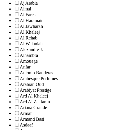
Aj Arabia
Ajmal
Al Fares
Al Haramain
Al Jawharah
Al Khaleej
Al Rehab
Al Wataniah
Alexandre J.
Alhambra
Amouage
Anfar
Antonio Banderas
Arabesque Perfumes
Arabian Oud
Arabiyat Prestige
Ard Al Khaleej
Ard Al Zaafaran
Ariana Grande
Armaf
Armand Basi
Asdaaf