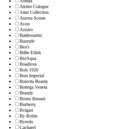
Asmaa
Atelier Cologne
Attar Collection
Aurora Scents
Avon
Azzaro
Baldessarini
Baursde
Bea's
Billie Eilish
BioAqua
Boadicea
Bois 1920
Bois Imperial
Bonvita Beauty
Bottega Veneta
Brandy
Bruno Banani
Burberry
Bvlgari
By Robin
Byredo
Cacharel