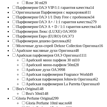
Rose 30 ml
29
Парфюмерия ОАЭ VIP/1:1 гарантия качества
14
Оригинальная Парфюмерия с маркировкой
11
Парфюмерия ОАЭ 1/1 Duty Free с пробником
34
Парфюмерия ОАЭ A+ / 1:1 гарантия качества
279
Парфюмерия ОАЭ A + D / 1:1 гарантия качества
146
Парфюмерия Люкс (LUXE) ОАЭ
959
Парфюмерия Евро (EURO) ОАЭ
73
Парфюмерия дешево (реплика)
92
Молочные духи-спрей Deluxe Collection Оригинал
16
Арабские масляные духи Оригинал
48
Арабская парфюмерия ОАЭ Оригинал
1111
Арабский мини парфюм 30 ml
10
Арабский мини-парфюм 50ml
28
Арабские духи ОАЭ
998
Арабская парфюмерия Fragrance World
49
Арабская парфюмерия Johnwin Оригинал
62
Арабская парфюмерия La Parretta Оригинал
0
Bea's Original
148
Bea's 50ml
148
Gloria Perfume Original
299
Gloria Perfume 10ml масло
68