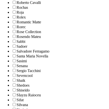
Roberto Cavalli
Rochas
Roja
Rolex
Romantic Matte
Rorec
Rose Collection
Rosendo Mateu
Sabbi
Sadoer
Salvadore Ferragamo
Santa Maria Novella
Sasimi
Senana
Sergio Tacchini
Sevencool
Shaik
Shedoes
Shiseido
SIayzu Raioceu
Sifat
Silvana