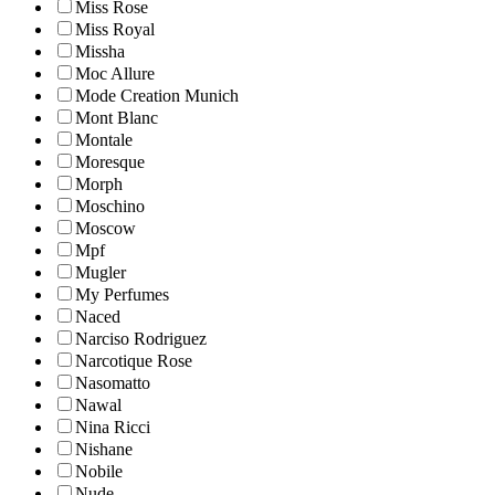
Miss Rose
Miss Royal
Missha
Moc Allure
Mode Creation Munich
Mont Blanc
Montale
Moresque
Morph
Moschino
Moscow
Mpf
Mugler
My Perfumes
Naced
Narciso Rodriguez
Narcotique Rose
Nasomatto
Nawal
Nina Ricci
Nishane
Nobile
Nude