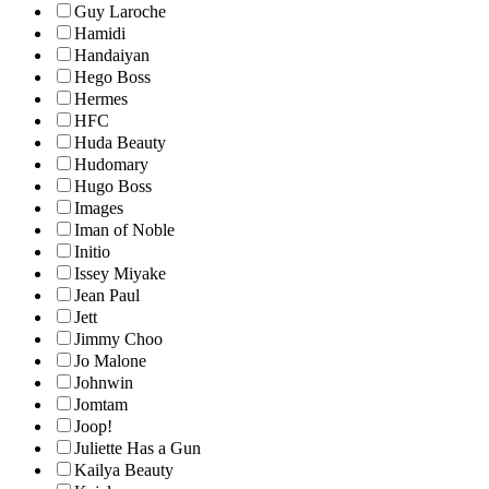
Guy Laroche
Hamidi
Handaiyan
Hego Boss
Hermes
HFC
Huda Beauty
Hudomary
Hugo Boss
Images
Iman of Noble
Initio
Issey Miyake
Jean Paul
Jett
Jimmy Choo
Jo Malone
Johnwin
Jomtam
Joop!
Juliette Has a Gun
Kailya Beauty