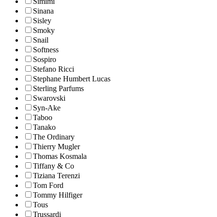
Simimi
Sinana
Sisley
Smoky
Snail
Softness
Sospiro
Stefano Ricci
Stephane Humbert Lucas
Sterling Parfums
Swarovski
Syn-Ake
Taboo
Tanako
The Ordinary
Thierry Mugler
Thomas Kosmala
Tiffany & Co
Tiziana Terenzi
Tom Ford
Tommy Hilfiger
Tous
Trussardi