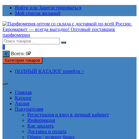
Перейти
Войти или Зарегистрироваться
к
Мой список желаний
содержимому
0
Всего:
0
₽
0
Категории товаров
ПОЛНЫЙ КАТАЛОГ перейти >
Главная
Каталог
Акции
Покупателям
Регистрация и вход в личный кабинет
Информация
Как заказать
Доставка и оплата
Обмен / возврат брака