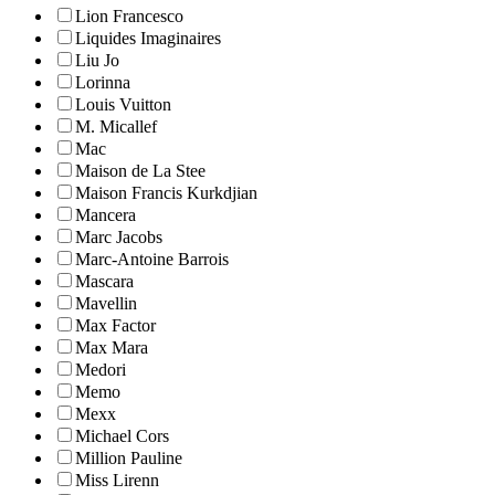
Lion Francesco
Liquides Imaginaires
Liu Jo
Lorinna
Louis Vuitton
M. Micallef
Mac
Maison de La Stee
Maison Francis Kurkdjian
Mancera
Marc Jacobs
Marc-Antoine Barrois
Mascara
Mavellin
Max Factor
Max Mara
Medori
Memo
Mexx
Michael Cors
Million Pauline
Miss Lirenn