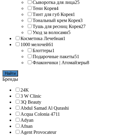
Сыворотка для лица
25
Тени Корея
4
Тинт для губ Корея
1
Тональный крем Корея
3
Тушь для ресниц Корея
27
Уход за волосами
5
Косметика Лечебная
1
1000 мелочей
61
Блоттеры
1
Подарочные пакеты
51
Флакончики | Атомайзеры
8
Найти
Бренды
24K
3 W Clinic
3Q Beauty
Abdul Samad Al Qurashi
Acqua Colonia 4711
Adyan
Afnan
Agent Provocateur