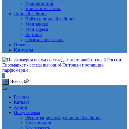
Дропшиппинг
Новости магазина
Личный кабинет
Войти в личный кабинет
Мои заказы
Мои адреса
Корзина
Оформление заказа
Отзывы
Контакты
0
Всего:
0
₽
0
Главная
Каталог
Акции
Покупателям
Регистрация и вход в личный кабинет
Информация
Как заказать