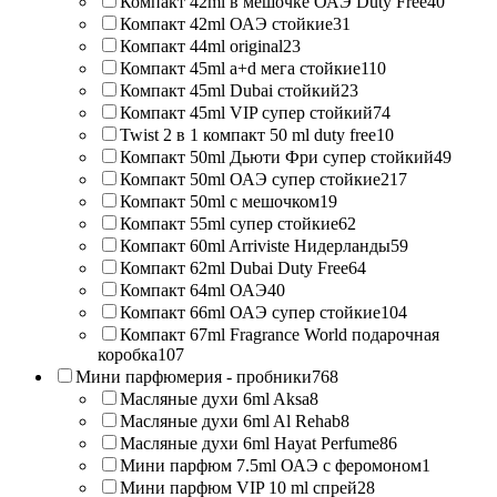
Компакт 42ml в мешочке ОАЭ Duty Free
40
Компакт 42ml ОАЭ стойкие
31
Компакт 44ml original
23
Компакт 45ml a+d мега стойкие
110
Компакт 45ml Dubai стойкий
23
Компакт 45ml VIP супер стойкий
74
Twist 2 в 1 компакт 50 ml duty free
10
Компакт 50ml Дьюти Фри супер стойкий
49
Компакт 50ml ОАЭ супер стойкие
217
Компакт 50ml с мешочком
19
Компакт 55ml супер стойкие
62
Компакт 60ml Arriviste Нидерланды
59
Компакт 62ml Dubai Duty Free
64
Компакт 64ml ОАЭ
40
Компакт 66ml ОАЭ супер стойкие
104
Компакт 67ml Fragrance World подарочная
коробка
107
Мини парфюмерия - пробники
768
Масляные духи 6ml Aksa
8
Масляные духи 6ml Al Rehab
8
Масляные духи 6ml Hayat Perfume
86
Мини парфюм 7.5ml ОАЭ с феромоном
1
Мини парфюм VIP 10 ml спрей
28