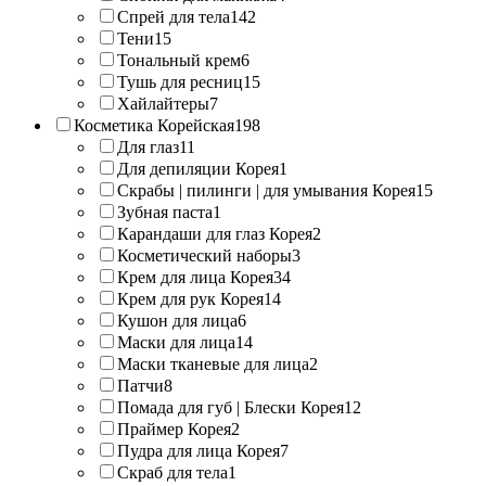
Спрей для тела
142
Тени
15
Тональный крем
6
Тушь для ресниц
15
Хайлайтеры
7
Косметика Корейская
198
Для глаз
11
Для депиляции Корея
1
Скрабы | пилинги | для умывания Корея
15
Зубная паста
1
Карандаши для глаз Корея
2
Косметический наборы
3
Крем для лица Корея
34
Крем для рук Корея
14
Кушон для лица
6
Маски для лица
14
Маски тканевые для лица
2
Патчи
8
Помада для губ | Блески Корея
12
Праймер Корея
2
Пудра для лица Корея
7
Скраб для тела
1