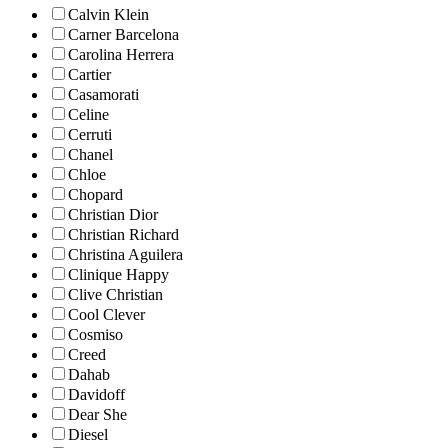
Calvin Klein
Carner Barcelona
Carolina Herrera
Cartier
Casamorati
Celine
Cerruti
Chanel
Chloe
Chopard
Christian Dior
Christian Richard
Christina Aguilera
Clinique Happy
Clive Christian
Cool Clever
Cosmiso
Creed
Dahab
Davidoff
Dear She
Diesel