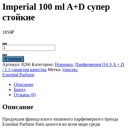
Imperial 100 ml A+D супер
стойкие
1850
₽
Количество
товара
Essential
В корзину
Parfums
Артикул:
8266
Категории:
Новинки
,
Парфюмерия ОАЭ A + D
Bois
/ 1:1 гарантия качества
Метка:
унисекс
Imperial
Essential Parfums
100
ml
Описание
A+D
Бренд
супер
Отзывы (0)
стойкие
Описание
Продукция французского нишевого парфюмерного бренда
Essential Parfums Paris ценится во всем мире среди