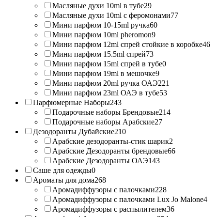
Масляные духи 10ml в тубе
29
Масляные духи 10ml с феромонами
77
Мини парфюм 10-15ml ручка
60
Мини парфюм 10ml pheromon
9
Мини парфюм 12ml спрей стойкие в коробке
46
Мини парфюм 15.5ml спрей
73
Мини парфюм 15ml спрей в тубе
0
Мини парфюм 19ml в мешочке
9
Мини парфюм 20ml ручка ОАЭ
221
Мини парфюм 23ml ОАЭ в тубе
53
Парфюмерные Наборы
243
Подарочные наборы Брендовые
214
Подарочные наборы Арабские
27
Дезодоранты Дубайские
210
Арабские дезодоранты-стик шарик
2
Арабские Дезодоранты брендовые
66
Арабские Дезодоранты ОАЭ
143
Саше для одежды
0
Ароматы для дома
268
Аромадиффузоры с палочками
228
Аромадиффузоры с палочками Lux Jo Malone
4
Аромадиффузоры с распылителем
36