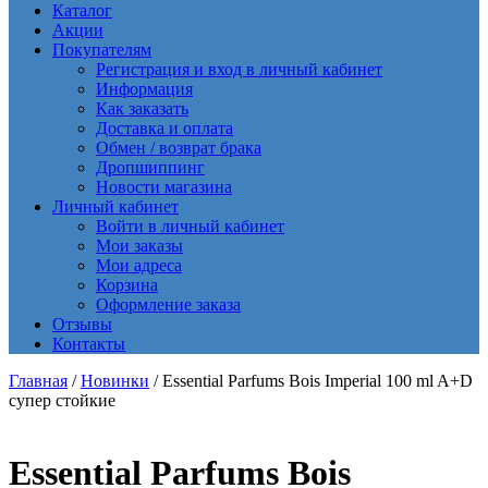
Каталог
Акции
Покупателям
Регистрация и вход в личный кабинет
Информация
Как заказать
Доставка и оплата
Обмен / возврат брака
Дропшиппинг
Новости магазина
Личный кабинет
Войти в личный кабинет
Мои заказы
Мои адреса
Корзина
Оформление заказа
Отзывы
Контакты
Главная
/
Новинки
/ Essential Parfums Bois Imperial 100 ml A+D
супер стойкие
Essential Parfums Bois