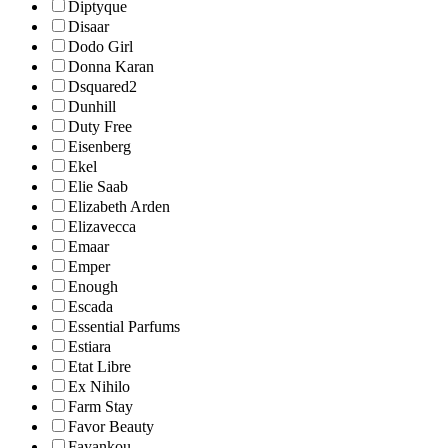
Diptyque
Disaar
Dodo Girl
Donna Karan
Dsquared2
Dunhill
Duty Free
Eisenberg
Ekel
Elie Saab
Elizabeth Arden
Elizavecca
Emaar
Emper
Enough
Escada
Essential Parfums
Estiara
Etat Libre
Ex Nihilo
Farm Stay
Favor Beauty
Fayankou