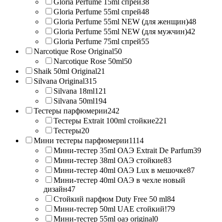
Gloria Perfume 15ml спрей
38
Gloria Perfume 55ml спрей
48
Gloria Perfume 55ml NEW (для женщин)
48
Gloria Perfume 55ml NEW (для мужчин)
42
Gloria Perfume 75ml спрей
55
Narcotique Rose Original
50
Narcotique Rose 50ml
50
Shaik 50ml Original
21
Silvana Original
315
Silvana 18ml
121
Silvana 50ml
194
Тестеры парфюмерии
242
Тестеры Extrait 100ml стойкие
221
Тестеры
20
Мини тестеры парфюмерии
1114
Мини-тестер 35ml ОАЭ Extrait De Parfum
39
Мини-тестер 38ml ОАЭ стойкие
83
Мини-тестер 40ml ОАЭ Lux в мешочке
87
Мини-тестер 40ml ОАЭ в чехле новый
дизайн
47
Стойкий парфюм Duty Free 50 ml
84
Мини-тестер 50ml UAE стойкий!
79
Мини-тестер 55ml оаэ original
0