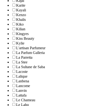
Kajal
Karite
Kayali
Kenzo
Khalis
Kiko
Kilian
Kingyes
Kiss Beauty
Kylie
L'artisan Parfumeur
La Parfum Galleria
La Parretta
La Stee
La Sultane de Saba
Lacoste
Lalique
Lanbena
Lancome
Lanvin
Lattafa
Le Chameau
Le Labo