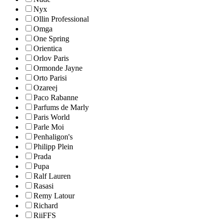
Nyx
Ollin Professional
Omga
One Spring
Orientica
Orlov Paris
Ormonde Jayne
Orto Parisi
Ozareej
Paco Rabanne
Parfums de Marly
Paris World
Parle Moi
Penhaligon's
Philipp Plein
Prada
Pupa
Ralf Lauren
Rasasi
Remy Latour
Richard
RiiFFS