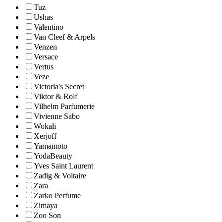
Tuz
Ushas
Valentino
Van Cleef & Arpels
Venzen
Versace
Vertus
Veze
Victoria's Secret
Viktor & Rolf
Vilhelm Parfumerie
Vivienne Sabo
Wokali
Xerjoff
Yamamoto
YodaBeauty
Yves Saint Laurent
Zadig & Voltaire
Zara
Zarko Perfume
Zimaya
Zoo Son