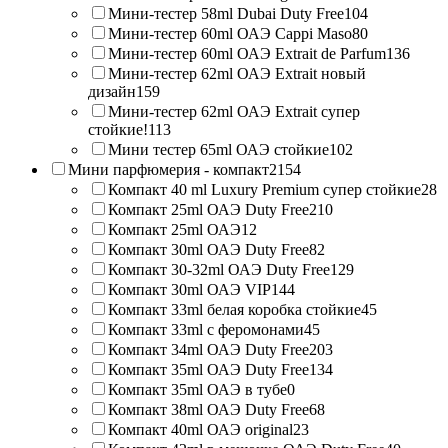
Мини-тестер 58ml Dubai Duty Free
104
Мини-тестер 60ml ОАЭ Cappi Maso
80
Мини-тестер 60ml ОАЭ Extrait de Parfum
136
Мини-тестер 62ml ОАЭ Extrait новый
дизайн
159
Мини-тестер 62ml ОАЭ Extrait супер
стойкие!
113
Мини тестер 65ml ОАЭ стойкие
102
Мини парфюмерия - компакт
2154
Компакт 40 ml Luxury Premium супер стойкие
28
Компакт 25ml ОАЭ Duty Free
210
Компакт 25ml ОАЭ
12
Компакт 30ml ОАЭ Duty Free
82
Компакт 30-32ml ОАЭ Duty Free
129
Компакт 30ml ОАЭ VIP
144
Компакт 33ml белая коробка стойкие
45
Компакт 33ml с феромонами
45
Компакт 34ml ОАЭ Duty Free
203
Компакт 35ml ОАЭ Duty Free
134
Компакт 35ml ОАЭ в тубе
0
Компакт 38ml ОАЭ Duty Free
68
Компакт 40ml ОАЭ original
23