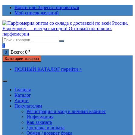
Перейти
Войти или Зарегистрироваться
к
Мой список желаний
содержимому
0
Всего:
0
₽
0
Категории товаров
ПОЛНЫЙ КАТАЛОГ перейти >
Главная
Каталог
Акции
Покупателям
Регистрация и вход в личный кабинет
Информация
Как заказать
Доставка и оплата
Обмен / возврат брака