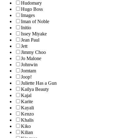
Hudomary
Hugo Boss
Images
Iman of Noble
Initio
Issey Miyake
Jean Paul
Jett
Jimmy Choo
Jo Malone
Johnwin
Jomtam
Joop!
Juliette Has a Gun
Kailya Beauty
Kajal
Karite
Kayali
Kenzo
Khalis
Kiko
Kilian