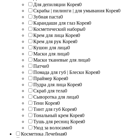
Для депиляции Корея
0
Скрабы | пилинги | для умывания Корея
0
Зубная паста
0
Карандаши для глаз Корея
0
Косметический наборы
0
Крем для лица Корея
0
Крем для рук Корея
0
Кушон для лица
0
Маски для лица
0
Маски тканевые для лица
0
Патчи
0
Помада для губ | Блески Корея
0
Праймер Корея
0
Пудра для лица Корея
0
Скраб для тела
0
Сыворотка для лица
0
Тени Корея
0
Тинт для губ Корея
0
Тональный крем Корея
0
Тушь для ресниц Корея
0
Уход за волосами
0
Косметика Лечебная
0