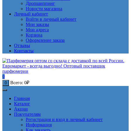
Дропшиппинг
Новости магазина
Личный кабинет
Войти в личный кабинет
Мои заказы
Мои адреса
Корзина
Оформление заказа
Отзывы
Контакты
0
Всего:
0
₽
0
Главная
Каталог
Акции
Покупателям
Регистрация и вход в личный кабинет
Информация
Как заказать