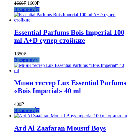
Первоначальная
Текущая
1668
₽
1600
₽
цена
цена:
В корзину
составляла
1600₽.
1668₽.
Essential Parfums Bois Imperial 100
ml A+D супер стойкие
1850
₽
В корзину
Мини тестер Lux Essential Parfums
«Bois Imperial» 40 ml
480
₽
В корзину
Ard Al Zaafaran Mousuf Boys