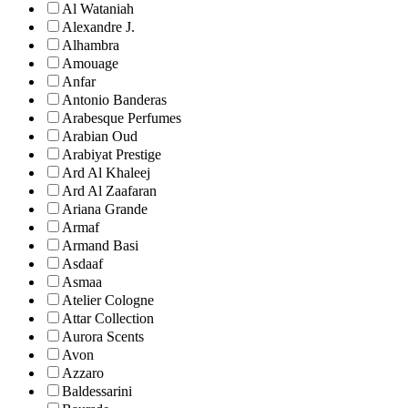
Al Wataniah
Alexandre J.
Alhambra
Amouage
Anfar
Antonio Banderas
Arabesque Perfumes
Arabian Oud
Arabiyat Prestige
Ard Al Khaleej
Ard Al Zaafaran
Ariana Grande
Armaf
Armand Basi
Asdaaf
Asmaa
Atelier Cologne
Attar Collection
Aurora Scents
Avon
Azzaro
Baldessarini