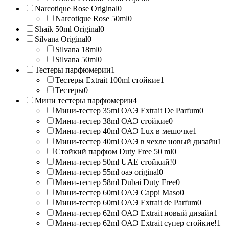
Narcotique Rose Original
0
Narcotique Rose 50ml
0
Shaik 50ml Original
0
Silvana Original
0
Silvana 18ml
0
Silvana 50ml
0
Тестеры парфюмерии
1
Тестеры Extrait 100ml стойкие
1
Тестеры
0
Мини тестеры парфюмерии
4
Мини-тестер 35ml ОАЭ Extrait De Parfum
0
Мини-тестер 38ml ОАЭ стойкие
0
Мини-тестер 40ml ОАЭ Lux в мешочке
1
Мини-тестер 40ml ОАЭ в чехле новый дизайн
1
Стойкий парфюм Duty Free 50 ml
0
Мини-тестер 50ml UAE стойкий!
0
Мини-тестер 55ml оаэ original
0
Мини-тестер 58ml Dubai Duty Free
0
Мини-тестер 60ml ОАЭ Cappi Maso
0
Мини-тестер 60ml ОАЭ Extrait de Parfum
0
Мини-тестер 62ml ОАЭ Extrait новый дизайн
1
Мини-тестер 62ml ОАЭ Extrait супер стойкие!
1