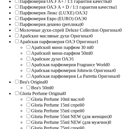
Парфюмерия ОАЭ A+ / 1:1 гарантия качества
0
Парфюмерия ОАЭ A + D / 1:1 гарантия качества
1
Парфюмерия Люкс (LUXE) ОАЭ
2
Парфюмерия Евро (EURO) ОАЭ
0
Парфюмерия дешево (реплика)
0
Молочные духи-спрей Deluxe Collection Оригинал
0
Арабские масляные духи Оригинал
0
Арабская парфюмерия ОАЭ Оригинал
1
Арабский мини парфюм 30 ml
0
Арабский мини-парфюм 50ml
0
Арабские духи ОАЭ
1
Арабская парфюмерия Fragrance World
0
Арабская парфюмерия Johnwin Оригинал
0
Арабская парфюмерия La Parretta Оригинал
0
Bea's Original
0
Bea's 50ml
0
Gloria Perfume Original
0
Gloria Perfume 10ml масло
0
Gloria Perfume 15ml спрей
0
Gloria Perfume 55ml спрей
0
Gloria Perfume 55ml NEW (для женщин)
0
Gloria Perfume 55ml NEW (для мужчин)
0
Gloria Perfume 75ml спрей
0