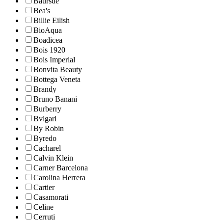
Baursde
Bea's
Billie Eilish
BioAqua
Boadicea
Bois 1920
Bois Imperial
Bonvita Beauty
Bottega Veneta
Brandy
Bruno Banani
Burberry
Bvlgari
By Robin
Byredo
Cacharel
Calvin Klein
Carner Barcelona
Carolina Herrera
Cartier
Casamorati
Celine
Cerruti