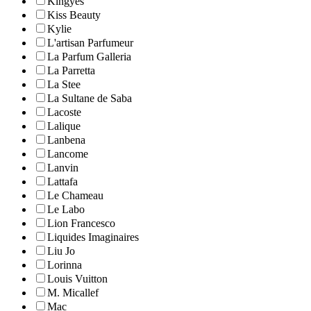
Kingyes
Kiss Beauty
Kylie
L'artisan Parfumeur
La Parfum Galleria
La Parretta
La Stee
La Sultane de Saba
Lacoste
Lalique
Lanbena
Lancome
Lanvin
Lattafa
Le Chameau
Le Labo
Lion Francesco
Liquides Imaginaires
Liu Jo
Lorinna
Louis Vuitton
M. Micallef
Mac