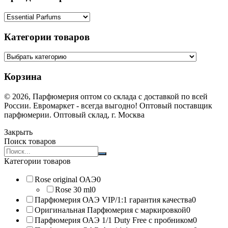
Категории товаров
Корзина
© 2026, Парфюмерия оптом со склада с доставкой по всей
России. Евромаркет - всегда выгодно! Оптовый поставщик
парфюмерии. Оптовый склад, г. Москва
Закрыть
Поиск товаров
Search
products:
Категории товаров
Rose original ОАЭ
0
Rose 30 ml
0
Парфюмерия ОАЭ VIP/1:1 гарантия качества
0
Оригинальная Парфюмерия с маркировкой
0
Парфюмерия ОАЭ 1/1 Duty Free с пробником
0