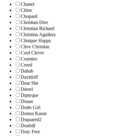
Chanel
Chloe
Chopard
Christian Dior
Christian Richard
Christina Aguilera
Clinique Happy
Clive Christian
Cool Clever
Cosmiso
Creed
Dahab
Davidoff
Dear She
Diesel
Diptyque
Disaar
Dodo Girl
Donna Karan
Dsquared2
Dunhill
Duty Free