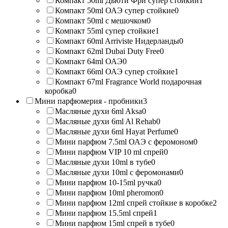
Компакт 50ml Дьюти Фри супер стойкий
1
Компакт 50ml ОАЭ супер стойкие
0
Компакт 50ml с мешочком
0
Компакт 55ml супер стойкие
1
Компакт 60ml Arriviste Нидерланды
0
Компакт 62ml Dubai Duty Free
0
Компакт 64ml ОАЭ
0
Компакт 66ml ОАЭ супер стойкие
1
Компакт 67ml Fragrance World подарочная
коробка
0
Мини парфюмерия - пробники
3
Масляные духи 6ml Aksa
0
Масляные духи 6ml Al Rehab
0
Масляные духи 6ml Hayat Perfume
0
Мини парфюм 7.5ml ОАЭ с феромоном
0
Мини парфюм VIP 10 ml спрей
0
Масляные духи 10ml в тубе
0
Масляные духи 10ml с феромонами
0
Мини парфюм 10-15ml ручка
0
Мини парфюм 10ml pheromon
0
Мини парфюм 12ml спрей стойкие в коробке
2
Мини парфюм 15.5ml спрей
1
Мини парфюм 15ml спрей в тубе
0