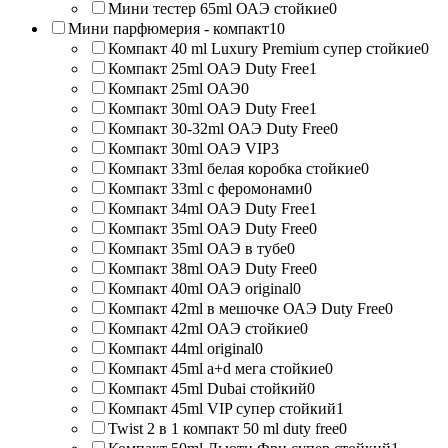
Мини тестер 65ml ОАЭ стойкие
0
Мини парфюмерия - компакт
10
Компакт 40 ml Luxury Premium супер стойкие
0
Компакт 25ml ОАЭ Duty Free
1
Компакт 25ml ОАЭ
0
Компакт 30ml ОАЭ Duty Free
1
Компакт 30-32ml ОАЭ Duty Free
0
Компакт 30ml ОАЭ VIP
3
Компакт 33ml белая коробка стойкие
0
Компакт 33ml с феромонами
0
Компакт 34ml ОАЭ Duty Free
1
Компакт 35ml ОАЭ Duty Free
0
Компакт 35ml ОАЭ в тубе
0
Компакт 38ml ОАЭ Duty Free
0
Компакт 40ml ОАЭ original
0
Компакт 42ml в мешочке ОАЭ Duty Free
0
Компакт 42ml ОАЭ стойкие
0
Компакт 44ml original
0
Компакт 45ml a+d мега стойкие
0
Компакт 45ml Dubai стойкий
0
Компакт 45ml VIP супер стойкий
1
Twist 2 в 1 компакт 50 ml duty free
0