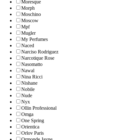
Moresque
Morph
Moschino
Moscow
Mpf
Mugler
My Perfumes
Naced
Narciso Rodriguez
Narcotique Rose
Nasomatto
Nawal
Nina Ricci
Nishane
Nobile
Nude
Nyx
Ollin Professional
Omga
One Spring
Orientica
Orlov Paris
Ormonde Jayne