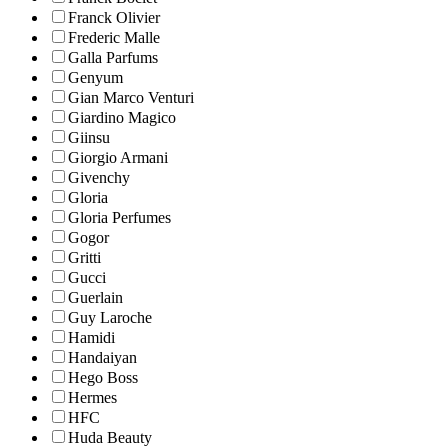
Franck Olivier
Frederic Malle
Galla Parfums
Genyum
Gian Marco Venturi
Giardino Magico
Giinsu
Giorgio Armani
Givenchy
Gloria
Gloria Perfumes
Gogor
Gritti
Gucci
Guerlain
Guy Laroche
Hamidi
Handaiyan
Hego Boss
Hermes
HFC
Huda Beauty