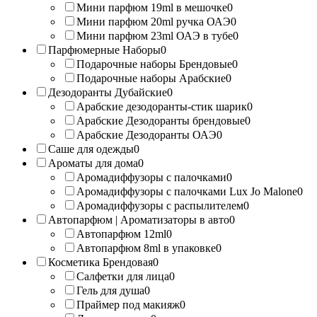
Мини парфюм 19ml в мешочке
0
Мини парфюм 20ml ручка ОАЭ
0
Мини парфюм 23ml ОАЭ в тубе
0
Парфюмерные Наборы
0
Подарочные наборы Брендовые
0
Подарочные наборы Арабские
0
Дезодоранты Дубайские
0
Арабские дезодоранты-стик шарик
0
Арабские Дезодоранты брендовые
0
Арабские Дезодоранты ОАЭ
0
Саше для одежды
0
Ароматы для дома
0
Аромадиффузоры с палочками
0
Аромадиффузоры с палочками Lux Jo Malone
0
Аромадиффузоры с распылителем
0
Автопарфюм | Ароматизаторы в авто
0
Автопарфюм 12ml
0
Автопарфюм 8ml в упаковке
0
Косметика Брендовая
0
Салфетки для лица
0
Гель для душа
0
Праймер под макияж
0