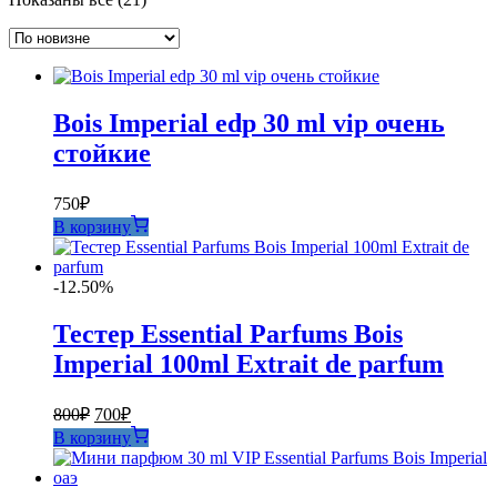
самые
недавние
Bois Imperial edp 30 ml vip очень
стойкие
750
₽
В корзину
-12.50%
Тестер Essential Parfums Bois
Imperial 100ml Extrait de parfum
Первоначальная
Текущая
800
₽
700
₽
цена
цена:
В корзину
составляла
700₽.
800₽.