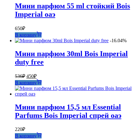
Мини парфюм 55 ml стойкий Bois
Imperial оаэ
650
₽
В корзину
-16.04%
Мини парфюм 30ml Bois Imperial
duty free
Первоначальная
Текущая
536
₽
450
₽
цена
цена:
В корзину
составляла
450₽.
536₽.
Мини парфюм 15,5 мл Essential
Parfums Bois Imperial спрей оаэ
220
₽
В корзину