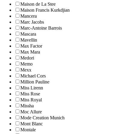
Maison de La Stee
Maison Francis Kurkdjian
Mancera
Marc Jacobs
Marc-Antoine Barrois
Mascara
Mavellin
Max Factor
Max Mara
Medori
Memo
Mexx
Michael Cors
Million Pauline
Miss Lirenn
Miss Rose
Miss Royal
Missha
Moc Allure
Mode Creation Munich
Mont Blanc
Montale