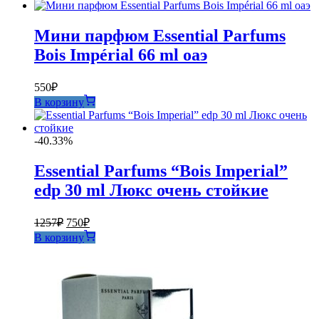
Мини парфюм Essential Parfums
Bois Impérial 66 ml оаэ
550
₽
В корзину
-40.33%
Essential Parfums “Bois Imperial”
edp 30 ml Люкс очень стойкие
Первоначальная
Текущая
1257
₽
750
₽
цена
цена:
В корзину
составляла
750₽.
1257₽.