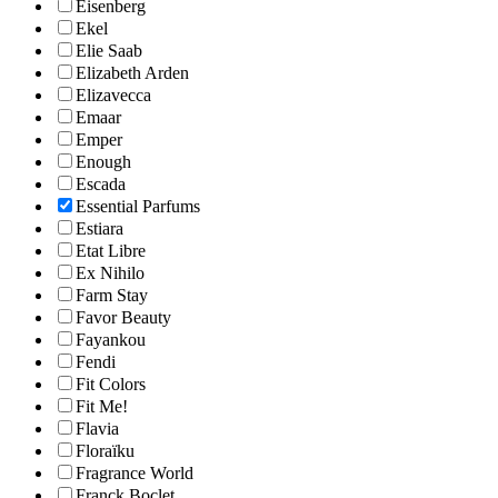
Eisenberg
Ekel
Elie Saab
Elizabeth Arden
Elizavecca
Emaar
Emper
Enough
Escada
Essential Parfums
Estiara
Etat Libre
Ex Nihilo
Farm Stay
Favor Beauty
Fayankou
Fendi
Fit Colors
Fit Me!
Flavia
Floraïku
Fragrance World
Franck Boclet