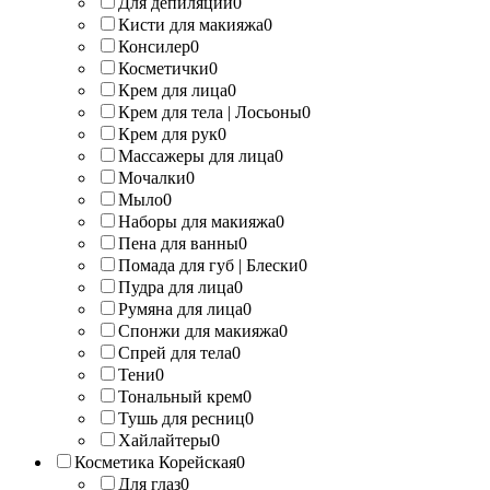
Для депиляции
0
Кисти для макияжа
0
Консилер
0
Косметички
0
Крем для лица
0
Крем для тела | Лосьоны
0
Крем для рук
0
Массажеры для лица
0
Мочалки
0
Мыло
0
Наборы для макияжа
0
Пена для ванны
0
Помада для губ | Блески
0
Пудра для лица
0
Румяна для лица
0
Спонжи для макияжа
0
Спрей для тела
0
Тени
0
Тональный крем
0
Тушь для ресниц
0
Хайлайтеры
0
Косметика Корейская
0
Для глаз
0