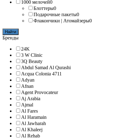
1000 мелочей
0
Блоттеры
0
Подарочные пакеты
0
Флакончики | Атомайзеры
0
Найти
Бренды
24K
3 W Clinic
3Q Beauty
Abdul Samad Al Qurashi
Acqua Colonia 4711
Adyan
Afnan
Agent Provocateur
Aj Arabia
Ajmal
Al Fares
Al Haramain
Al Jawharah
Al Khaleej
Al Rehab