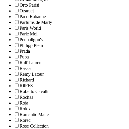
Orto Parisi
Ozareej
Paco Rabanne
Parfums de Marly
Paris World
Parle Moi
Penhaligon's
Philipp Plein
Prada
Pupa
Ralf Lauren
Rasasi
Remy Latour
Richard
RiiFFS
Roberto Cavalli
Rochas
Roja
Rolex
Romantic Matte
Rorec
Rose Collection