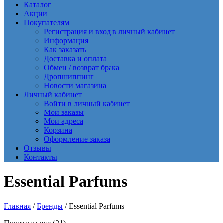
Каталог
Акции
Покупателям
Регистрация и вход в личный кабинет
Информация
Как заказать
Доставка и оплата
Обмен / возврат брака
Дропшиппинг
Новости магазина
Личный кабинет
Войти в личный кабинет
Мои заказы
Мои адреса
Корзина
Оформление заказа
Отзывы
Контакты
Essential Parfums
Главная
/
Бренды
/ Essential Parfums
Сортировка:
Показаны все (21)