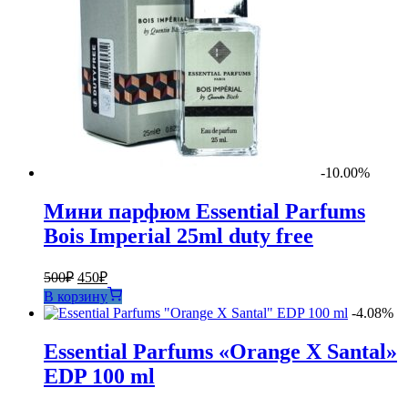
-10.00%
Мини парфюм Essential Parfums
Bois Imperial 25ml duty free
Первоначальная
Текущая
500
₽
450
₽
цена
цена:
В корзину
составляла
450₽.
-4.08%
500₽.
Essential Parfums «Orange X Santal»
EDP 100 ml