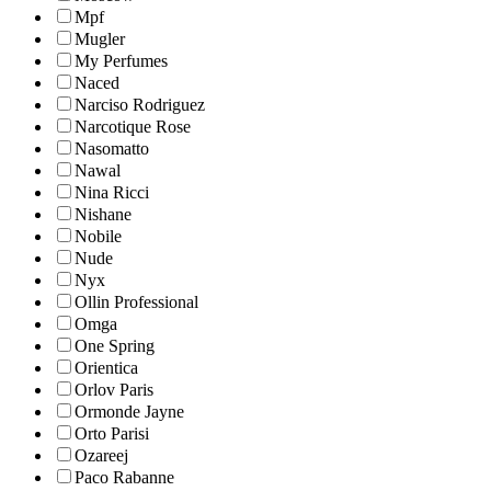
Mpf
Mugler
My Perfumes
Naced
Narciso Rodriguez
Narcotique Rose
Nasomatto
Nawal
Nina Ricci
Nishane
Nobile
Nude
Nyx
Ollin Professional
Omga
One Spring
Orientica
Orlov Paris
Ormonde Jayne
Orto Parisi
Ozareej
Paco Rabanne