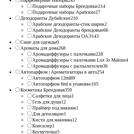
Парфюмерные Наборы
243
Подарочные наборы Брендовые
214
Подарочные наборы Арабские
27
Дезодоранты Дубайские
210
Арабские дезодоранты-стик шарик
2
Арабские Дезодоранты брендовые
66
Арабские Дезодоранты ОАЭ
143
Саше для одежды
0
Ароматы для дома
268
Аромадиффузоры с палочками
228
Аромадиффузоры с палочками Lux Jo Malone
4
Аромадиффузоры с распылителем
36
Автопарфюм | Ароматизаторы в авто
254
Автопарфюм 12ml
89
Автопарфюм 8ml в упаковке
165
Косметика Брендовая
359
Салфетки для лица
1
Гель для душа
12
Праймер под макияж
1
Для депиляции
1
Кисти для макияжа
12
Консилер
1
Косметички
5