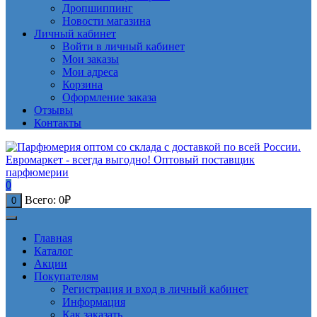
Дропшиппинг
Новости магазина
Личный кабинет
Войти в личный кабинет
Мои заказы
Мои адреса
Корзина
Оформление заказа
Отзывы
Контакты
0
Всего:
0
₽
0
Главная
Каталог
Акции
Покупателям
Регистрация и вход в личный кабинет
Информация
Как заказать