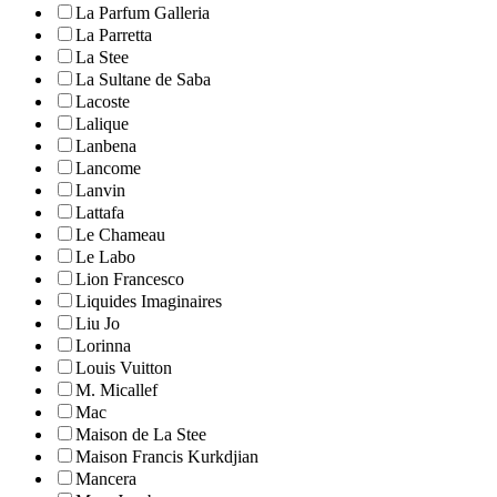
La Parfum Galleria
La Parretta
La Stee
La Sultane de Saba
Lacoste
Lalique
Lanbena
Lancome
Lanvin
Lattafa
Le Chameau
Le Labo
Lion Francesco
Liquides Imaginaires
Liu Jo
Lorinna
Louis Vuitton
M. Micallef
Mac
Maison de La Stee
Maison Francis Kurkdjian
Mancera