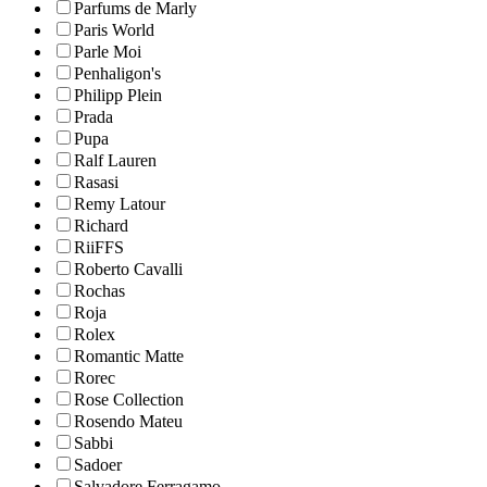
Parfums de Marly
Paris World
Parle Moi
Penhaligon's
Philipp Plein
Prada
Pupa
Ralf Lauren
Rasasi
Remy Latour
Richard
RiiFFS
Roberto Cavalli
Rochas
Roja
Rolex
Romantic Matte
Rorec
Rose Collection
Rosendo Mateu
Sabbi
Sadoer
Salvadore Ferragamo