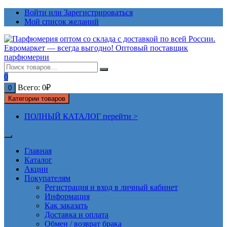
Перейти
Войти или Зарегистрироваться
к
Мой список желаний
содержимому
0
Всего:
0
₽
0
Категории товаров
ПОЛНЫЙ КАТАЛОГ перейти >
Главная
Каталог
Акции
Покупателям
Регистрация и вход в личный кабинет
Информация
Как заказать
Доставка и оплата
Обмен / возврат брака