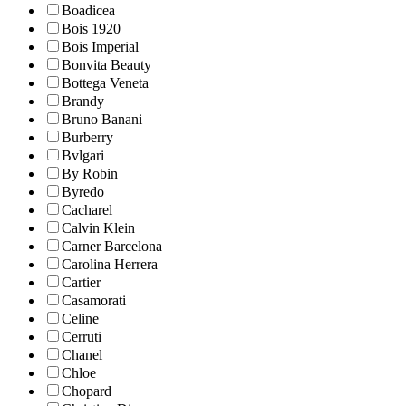
Boadicea
Bois 1920
Bois Imperial
Bonvita Beauty
Bottega Veneta
Brandy
Bruno Banani
Burberry
Bvlgari
By Robin
Byredo
Cacharel
Calvin Klein
Carner Barcelona
Carolina Herrera
Cartier
Casamorati
Celine
Cerruti
Chanel
Chloe
Chopard