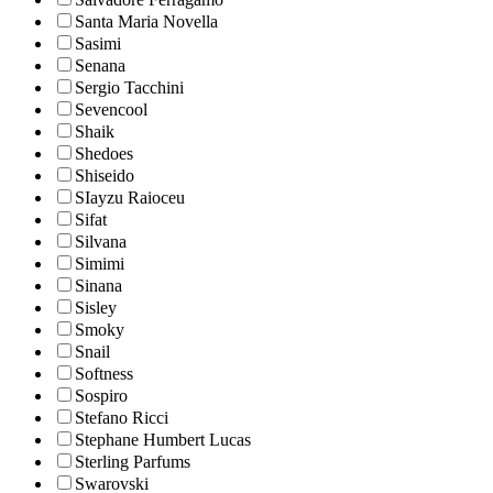
Santa Maria Novella
Sasimi
Senana
Sergio Tacchini
Sevencool
Shaik
Shedoes
Shiseido
SIayzu Raioceu
Sifat
Silvana
Simimi
Sinana
Sisley
Smoky
Snail
Softness
Sospiro
Stefano Ricci
Stephane Humbert Lucas
Sterling Parfums
Swarovski