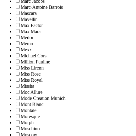
Marc Jacobs
Marc-Antoine Barrois
Mascara
Mavellin
Max Factor
Max Mara
Medori
Memo
Mexx
Michael Cors
Million Pauline
Miss Lirenn
Miss Rose
Miss Royal
Missha
Moc Allure
Mode Creation Munich
Mont Blanc
Montale
Moresque
Morph
Moschino
Moscow