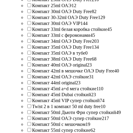
Компакт 25ml ОАЭ
12
Компакт 30ml ОАЭ Duty Free
82
Компакт 30-32ml ОАЭ Duty Free
129
Компакт 30ml ОАЭ VIP
144
Компакт 33ml белая коробка стойкие
45
Компакт 33ml с феромонами
45
Компакт 34ml ОАЭ Duty Free
203
Компакт 35ml ОАЭ Duty Free
134
Компакт 35ml ОАЭ в тубе
0
Компакт 38ml ОАЭ Duty Free
68
Компакт 40ml ОАЭ original
23
Компакт 42ml в мешочке ОАЭ Duty Free
40
Компакт 42ml ОАЭ стойкие
31
Компакт 44ml original
23
Компакт 45ml a+d мега стойкие
110
Компакт 45ml Dubai стойкий
23
Компакт 45ml VIP супер стойкий
74
Twist 2 в 1 компакт 50 ml duty free
10
Компакт 50ml Дьюти Фри супер стойкий
49
Компакт 50ml ОАЭ супер стойкие
217
Компакт 50ml с мешочком
19
Компакт 55ml супер стойкие
62