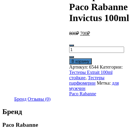
Paco Rabanne
Invictus 100ml
Первоначальная
Текущая
800
₽
700
₽
цена
цена:
составляла
700₽.
Количество
800₽.
товара
Тестер
В корзину
Extrait
Артикул:
6544
Категории:
Paco
Тестеры Extrait 100ml
Rabanne
стойкие
,
Тестеры
Invictus
парфюмерии
Метка:
для
100ml
мужчин
Paco Rabanne
Бренд
Отзывы (0)
Бренд
Paco Rabanne