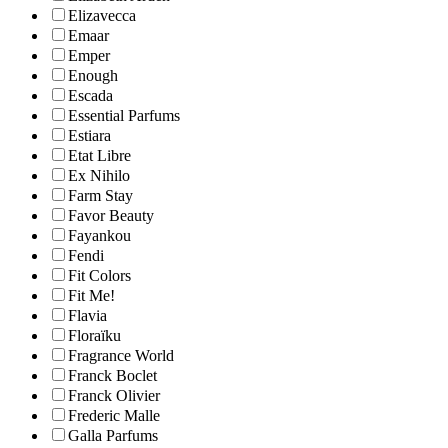
Elizavecca
Emaar
Emper
Enough
Escada
Essential Parfums
Estiara
Etat Libre
Ex Nihilo
Farm Stay
Favor Beauty
Fayankou
Fendi
Fit Colors
Fit Me!
Flavia
Floraïku
Fragrance World
Franck Boclet
Franck Olivier
Frederic Malle
Galla Parfums