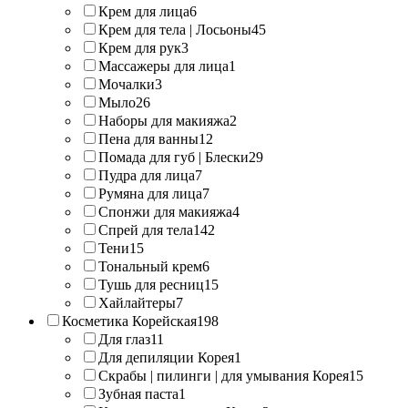
Крем для лица
6
Крем для тела | Лосьоны
45
Крем для рук
3
Массажеры для лица
1
Мочалки
3
Мыло
26
Наборы для макияжа
2
Пена для ванны
12
Помада для губ | Блески
29
Пудра для лица
7
Румяна для лица
7
Спонжи для макияжа
4
Спрей для тела
142
Тени
15
Тональный крем
6
Тушь для ресниц
15
Хайлайтеры
7
Косметика Корейская
198
Для глаз
11
Для депиляции Корея
1
Скрабы | пилинги | для умывания Корея
15
Зубная паста
1