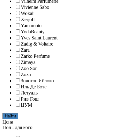
Vilhelm Parfumerie
Vivienne Sabo
Wokali
Xerjoff
Yamamoto
YodaBeauty
Yves Saint Laurent
Zadig & Voltaire
Zara
Zarko Perfume
Zimaya
Zoo Son
Zozu
Золотое Яблоко
Иль Де Боте
Летуаль
Рив Гош
ЦУМ
Найти
Цена
Пол - для кого