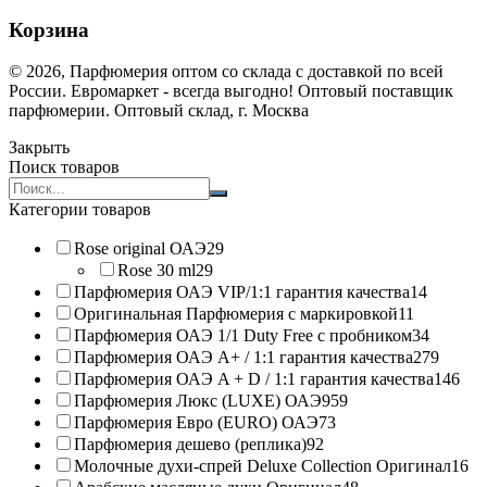
Корзина
© 2026, Парфюмерия оптом со склада с доставкой по всей
России. Евромаркет - всегда выгодно! Оптовый поставщик
парфюмерии. Оптовый склад, г. Москва
Закрыть
Поиск товаров
Search
products:
Категории товаров
Rose original ОАЭ
29
Rose 30 ml
29
Парфюмерия ОАЭ VIP/1:1 гарантия качества
14
Оригинальная Парфюмерия с маркировкой
11
Парфюмерия ОАЭ 1/1 Duty Free с пробником
34
Парфюмерия ОАЭ A+ / 1:1 гарантия качества
279
Парфюмерия ОАЭ A + D / 1:1 гарантия качества
146
Парфюмерия Люкс (LUXE) ОАЭ
959
Парфюмерия Евро (EURO) ОАЭ
73
Парфюмерия дешево (реплика)
92
Молочные духи-спрей Deluxe Collection Оригинал
16