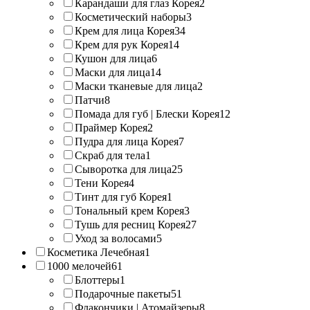
Карандаши для глаз Корея
2
Косметический наборы
3
Крем для лица Корея
34
Крем для рук Корея
14
Кушон для лица
6
Маски для лица
14
Маски тканевые для лица
2
Патчи
8
Помада для губ | Блески Корея
12
Праймер Корея
2
Пудра для лица Корея
7
Скраб для тела
1
Сыворотка для лица
25
Тени Корея
4
Тинт для губ Корея
1
Тональный крем Корея
3
Тушь для ресниц Корея
27
Уход за волосами
5
Косметика Лечебная
1
1000 мелочей
61
Блоттеры
1
Подарочные пакеты
51
Флакончики | Атомайзеры
8