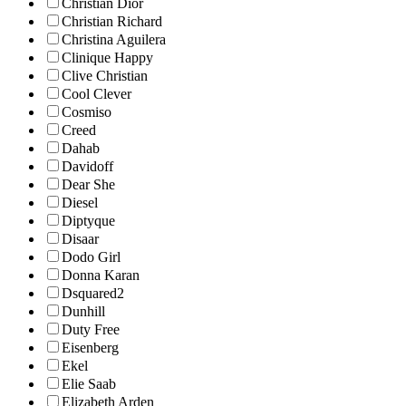
Christian Dior
Christian Richard
Christina Aguilera
Clinique Happy
Clive Christian
Cool Clever
Cosmiso
Creed
Dahab
Davidoff
Dear She
Diesel
Diptyque
Disaar
Dodo Girl
Donna Karan
Dsquared2
Dunhill
Duty Free
Eisenberg
Ekel
Elie Saab
Elizabeth Arden