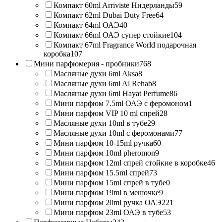
Компакт 60ml Arriviste Нидерланды
59
Компакт 62ml Dubai Duty Free
64
Компакт 64ml ОАЭ
40
Компакт 66ml ОАЭ супер стойкие
104
Компакт 67ml Fragrance World подарочная
коробка
107
Мини парфюмерия - пробники
768
Масляные духи 6ml Aksa
8
Масляные духи 6ml Al Rehab
8
Масляные духи 6ml Hayat Perfume
86
Мини парфюм 7.5ml ОАЭ с феромоном
1
Мини парфюм VIP 10 ml спрей
28
Масляные духи 10ml в тубе
29
Масляные духи 10ml с феромонами
77
Мини парфюм 10-15ml ручка
60
Мини парфюм 10ml pheromon
9
Мини парфюм 12ml спрей стойкие в коробке
46
Мини парфюм 15.5ml спрей
73
Мини парфюм 15ml спрей в тубе
0
Мини парфюм 19ml в мешочке
9
Мини парфюм 20ml ручка ОАЭ
221
Мини парфюм 23ml ОАЭ в тубе
53