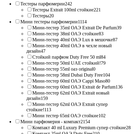
Тестеры парфюмерии
242
Тестеры Extrait 100ml стойкие
221
Тестеры
20
Мини тестеры парфюмерии
1114
Мини-тестер 35ml ОАЭ Extrait De Parfum
39
Мини-тестер 38ml ОАЭ стойкие
83
Мини-тестер 40ml ОАЭ Lux в мешочке
87
Мини-тестер 40ml ОАЭ в чехле новый
дизайн
47
Стойкий парфюм Duty Free 50 ml
84
Мини-тестер 50ml UAE стойкий!
79
Мини-тестер 55ml оаэ original
0
Мини-тестер 58ml Dubai Duty Free
104
Мини-тестер 60ml ОАЭ Cappi Maso
80
Мини-тестер 60ml ОАЭ Extrait de Parfum
136
Мини-тестер 62ml ОАЭ Extrait новый
дизайн
159
Мини-тестер 62ml ОАЭ Extrait супер
стойкие!
113
Мини тестер 65ml ОАЭ стойкие
102
Мини парфюмерия - компакт
2154
Компакт 40 ml Luxury Premium супер стойкие
28
Компакт 25ml ОАЭ Duty Free
210