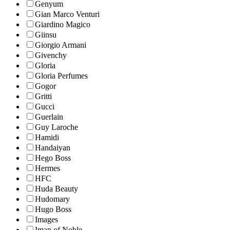
Genyum
Gian Marco Venturi
Giardino Magico
Giinsu
Giorgio Armani
Givenchy
Gloria
Gloria Perfumes
Gogor
Gritti
Gucci
Guerlain
Guy Laroche
Hamidi
Handaiyan
Hego Boss
Hermes
HFC
Huda Beauty
Hudomary
Hugo Boss
Images
Iman of Noble