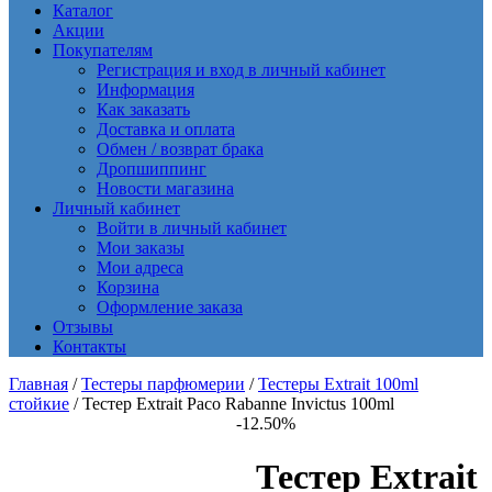
Каталог
Акции
Покупателям
Регистрация и вход в личный кабинет
Информация
Как заказать
Доставка и оплата
Обмен / возврат брака
Дропшиппинг
Новости магазина
Личный кабинет
Войти в личный кабинет
Мои заказы
Мои адреса
Корзина
Оформление заказа
Отзывы
Контакты
Главная
/
Тестеры парфюмерии
/
Тестеры Extrait 100ml
стойкие
/ Тестер Extrait Paco Rabanne Invictus 100ml
-12.50%
Тестер Extrait