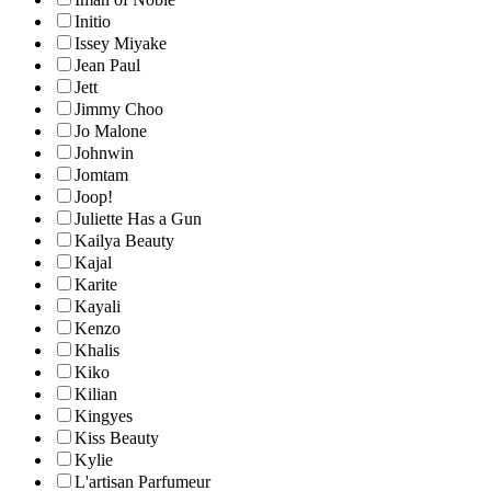
Initio
Issey Miyake
Jean Paul
Jett
Jimmy Choo
Jo Malone
Johnwin
Jomtam
Joop!
Juliette Has a Gun
Kailya Beauty
Kajal
Karite
Kayali
Kenzo
Khalis
Kiko
Kilian
Kingyes
Kiss Beauty
Kylie
L'artisan Parfumeur