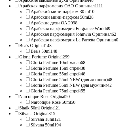
Арабские масляные духи Оригинал
48
Арабская парфюмерия ОАЭ Оригинал
1111
Арабский мини парфюм 30 ml
10
Арабский мини-парфюм 50ml
28
Арабские духи ОАЭ
998
Арабская парфюмерия Fragrance World
49
Арабская парфюмерия Johnwin Оригинал
62
Арабская парфюмерия La Parretta Оригинал
0
Bea's Original
148
Bea's 50ml
148
Gloria Perfume Original
299
Gloria Perfume 10ml масло
68
Gloria Perfume 15ml спрей
38
Gloria Perfume 55ml спрей
48
Gloria Perfume 55ml NEW (для женщин)
48
Gloria Perfume 55ml NEW (для мужчин)
42
Gloria Perfume 75ml спрей
55
Narcotique Rose Original
50
Narcotique Rose 50ml
50
Shaik 50ml Original
21
Silvana Original
315
Silvana 18ml
121
Silvana 50ml
194