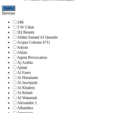
Найти
Бренды
24K
3 W Clinic
3Q Beauty
Abdul Samad Al Qurashi
Acqua Colonia 4711
Adyan
Afnan
Agent Provocateur
Aj Arabia
Ajmal
Al Fares
Al Haramain
Al Jawharah
Al Khaleej
Al Rehab
Al Wataniah
Alexandre J.
Alhambra
Amouage