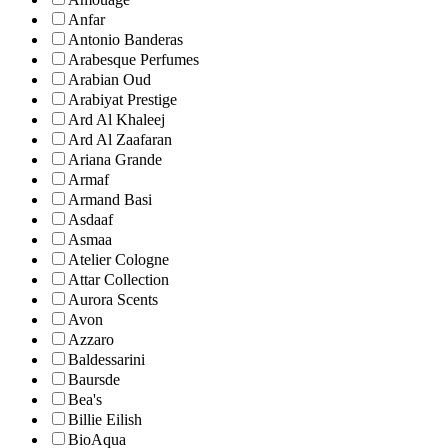
Anfar
Antonio Banderas
Arabesque Perfumes
Arabian Oud
Arabiyat Prestige
Ard Al Khaleej
Ard Al Zaafaran
Ariana Grande
Armaf
Armand Basi
Asdaaf
Asmaa
Atelier Cologne
Attar Collection
Aurora Scents
Avon
Azzaro
Baldessarini
Baursde
Bea's
Billie Eilish
BioAqua