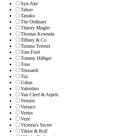
Syn-Ake
Taboo
Tanako
The Ordinary
Thierry Mugler
Thomas Kosmala
Tiffany & Co
Tiziana Terenzi
Tom Ford
Tommy Hilfiger
Tous
Trussardi
Tuz
Ushas
Valentino
Van Cleef & Arpels
Venzen
Versace
Vertus
Veze
Victoria's Secret
Viktor & Rolf