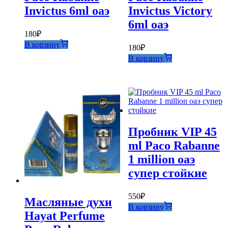
Invictus 6ml оаэ
Invictus Victory
6ml оаэ
180
₽
В корзину
180
₽
В корзину
Пробник VIP 45
ml Paco Rabanne
1 million оаэ
супер стойкие
550
₽
Масляные духи
В корзину
Hayat Perfume