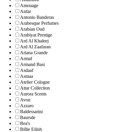
Amouage
Anfar
Antonio Banderas
Arabesque Perfumes
Arabian Oud
Arabiyat Prestige
Ard Al Khaleej
Ard Al Zaafaran
Ariana Grande
Armaf
Armand Basi
Asdaaf
Asmaa
Atelier Cologne
Attar Collection
Aurora Scents
Avon
Azzaro
Baldessarini
Baursde
Bea's
Billie Eilish