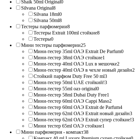
Shaik 50ml Original
0
Silvana Original
8
Silvana 18ml
0
Silvana 50ml
8
Тестеры парфюмерии
8
Тестеры Extrait 100ml стойкие
8
Тестеры
0
Мини тестеры парфюмерии
25
Мини-тестер 35ml ОАЭ Extrait De Parfum
0
Мини-тестер 38ml ОАЭ стойкие
1
Мини-тестер 40ml ОАЭ Lux в мешочке
2
Мини-тестер 40ml ОАЭ в чехле новый дизайн
2
Стойкий парфюм Duty Free 50 ml
3
Мини-тестер 50ml UAE стойкий!
3
Мини-тестер 55ml оаэ original
0
Мини-тестер 58ml Dubai Duty Free
1
Мини-тестер 60ml ОАЭ Cappi Maso
2
Мини-тестер 60ml ОАЭ Extrait de Parfum
4
Мини-тестер 62ml ОАЭ Extrait новый дизайн
3
Мини-тестер 62ml ОАЭ Extrait супер стойкие!
3
Мини тестер 65ml ОАЭ стойкие
1
Мини парфюмерия - компакт
38
Компакт 40 ml Luxury Premium супер стойкие
0