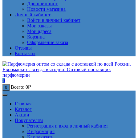
Дропшиппинг
Новости магазина
Личный кабинет
Войти в личный кабинет
Мои заказы
Мои адреса
Корзина
Оформление заказа
Отзывы
Контакты
0
Всего:
0
₽
0
Главная
Каталог
Акции
Покупателям
Регистрация и вход в личный кабинет
Информация
Как заказать