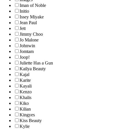
Iman of Noble
Initio
Issey Miyake
Jean Paul
Jett
Jimmy Choo
Jo Malone
Johnwin
Jomtam
Joop!
Juliette Has a Gun
Kailya Beauty
Kajal
Karite
Kayali
Kenzo
Khalis
Kiko
Kilian
Kingyes
Kiss Beauty
Kylie