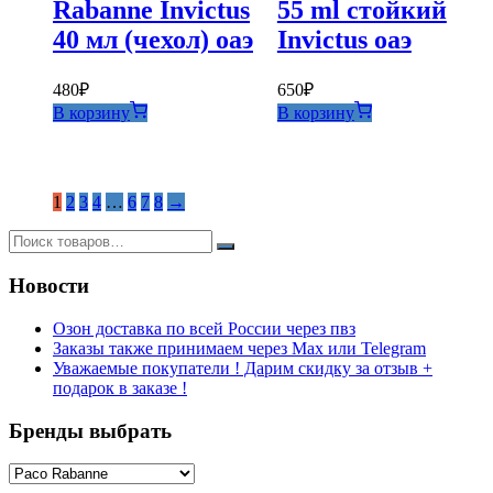
Rabanne Invictus
55 ml стойкий
40 мл (чехол) оаэ
Invictus оаэ
480
₽
650
₽
В корзину
В корзину
1
2
3
4
…
6
7
8
→
Новости
Озон доставка по всей России через пвз
Заказы также принимаем через Max или Telegram
Уважаемые покупатели ! Дарим скидку за отзыв +
подарок в заказе !
Бренды выбрать