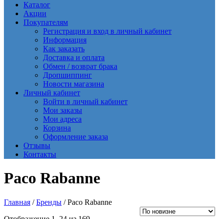
Каталог
Акции
Покупателям
Регистрация и вход в личный кабинет
Информация
Как заказать
Доставка и оплата
Обмен / возврат брака
Дропшиппинг
Новости магазина
Личный кабинет
Войти в личный кабинет
Мои заказы
Мои адреса
Корзина
Оформление заказа
Отзывы
Контакты
Paco Rabanne
Главная
/
Бренды
/ Paco Rabanne
Сортировка:
Отображение 1–24 из 169