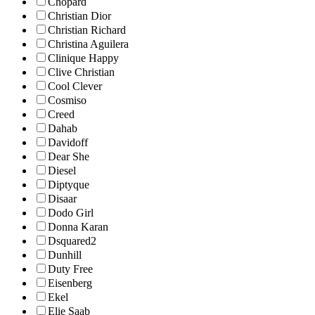
Chopard
Christian Dior
Christian Richard
Christina Aguilera
Clinique Happy
Clive Christian
Cool Clever
Cosmiso
Creed
Dahab
Davidoff
Dear She
Diesel
Diptyque
Disaar
Dodo Girl
Donna Karan
Dsquared2
Dunhill
Duty Free
Eisenberg
Ekel
Elie Saab