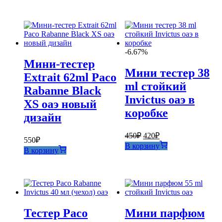
-6.67%
Мини-тестер
Мини тестер 38
Extrait 62ml Paco
ml стойкий
Rabanne Black
Invictus оаэ в
XS оаэ новый
коробке
дизайн
Первоначальная
Текущая
450
₽
420
₽
550
₽
цена
цена:
В корзину
В корзину
составляла
420₽.
450₽.
Тестер Paco
Мини парфюм