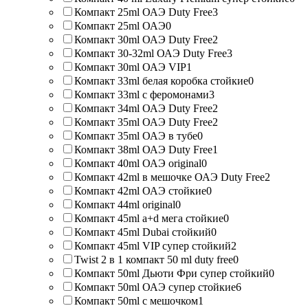
Компакт 25ml ОАЭ Duty Free
3
Компакт 25ml ОАЭ
0
Компакт 30ml ОАЭ Duty Free
2
Компакт 30-32ml ОАЭ Duty Free
3
Компакт 30ml ОАЭ VIP
1
Компакт 33ml белая коробка стойкие
0
Компакт 33ml с феромонами
3
Компакт 34ml ОАЭ Duty Free
2
Компакт 35ml ОАЭ Duty Free
2
Компакт 35ml ОАЭ в тубе
0
Компакт 38ml ОАЭ Duty Free
1
Компакт 40ml ОАЭ original
0
Компакт 42ml в мешочке ОАЭ Duty Free
2
Компакт 42ml ОАЭ стойкие
0
Компакт 44ml original
0
Компакт 45ml a+d мега стойкие
0
Компакт 45ml Dubai стойкий
0
Компакт 45ml VIP супер стойкий
2
Twist 2 в 1 компакт 50 ml duty free
0
Компакт 50ml Дьюти Фри супер стойкий
0
Компакт 50ml ОАЭ супер стойкие
6
Компакт 50ml с мешочком
1