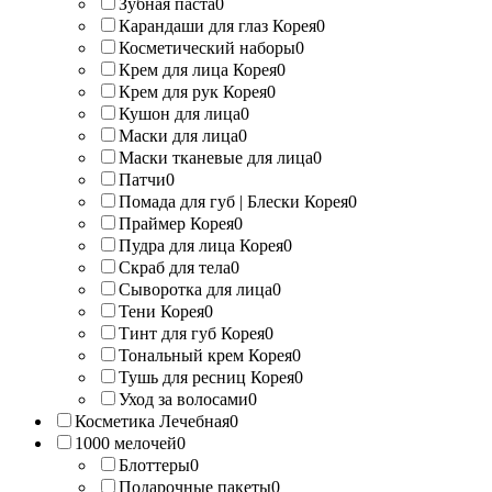
Зубная паста
0
Карандаши для глаз Корея
0
Косметический наборы
0
Крем для лица Корея
0
Крем для рук Корея
0
Кушон для лица
0
Маски для лица
0
Маски тканевые для лица
0
Патчи
0
Помада для губ | Блески Корея
0
Праймер Корея
0
Пудра для лица Корея
0
Скраб для тела
0
Сыворотка для лица
0
Тени Корея
0
Тинт для губ Корея
0
Тональный крем Корея
0
Тушь для ресниц Корея
0
Уход за волосами
0
Косметика Лечебная
0
1000 мелочей
0
Блоттеры
0
Подарочные пакеты
0