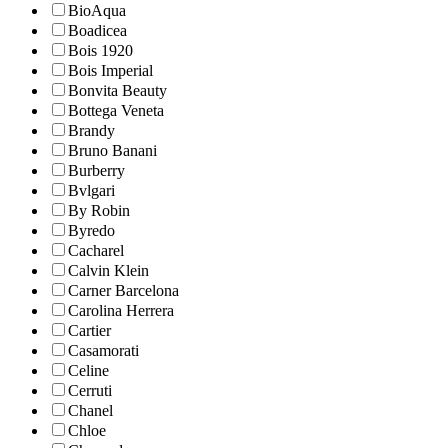
BioAqua
Boadicea
Bois 1920
Bois Imperial
Bonvita Beauty
Bottega Veneta
Brandy
Bruno Banani
Burberry
Bvlgari
By Robin
Byredo
Cacharel
Calvin Klein
Carner Barcelona
Carolina Herrera
Cartier
Casamorati
Celine
Cerruti
Chanel
Chloe