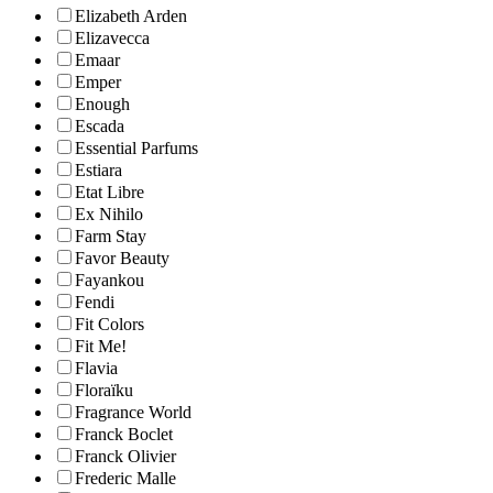
Elizabeth Arden
Elizavecca
Emaar
Emper
Enough
Escada
Essential Parfums
Estiara
Etat Libre
Ex Nihilo
Farm Stay
Favor Beauty
Fayankou
Fendi
Fit Colors
Fit Me!
Flavia
Floraïku
Fragrance World
Franck Boclet
Franck Olivier
Frederic Malle