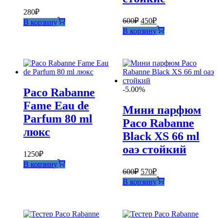
280
₽
Первоначальная
Текущая
600
₽
450
₽
В корзину
цена
цена:
В корзину
составляла
450₽.
600₽.
-5.00%
Paco Rabanne
Fame Eau de
Мини парфюм
Parfum 80 ml
Paco Rabanne
люкс
Black XS 66 ml
оаэ стойкий
1250
₽
В корзину
Первоначальная
Текущая
600
₽
570
₽
цена
цена:
В корзину
составляла
570₽.
600₽.