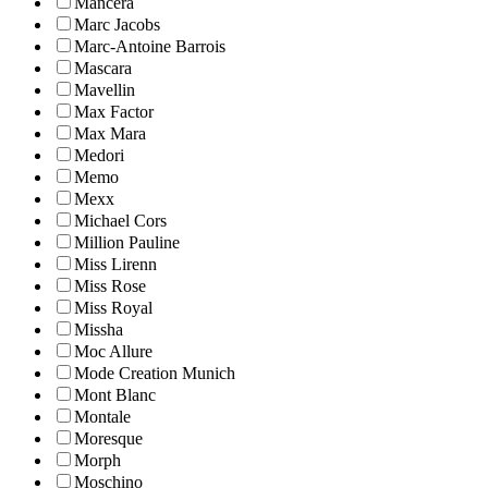
Mancera
Marc Jacobs
Marc-Antoine Barrois
Mascara
Mavellin
Max Factor
Max Mara
Medori
Memo
Mexx
Michael Cors
Million Pauline
Miss Lirenn
Miss Rose
Miss Royal
Missha
Moc Allure
Mode Creation Munich
Mont Blanc
Montale
Moresque
Morph
Moschino