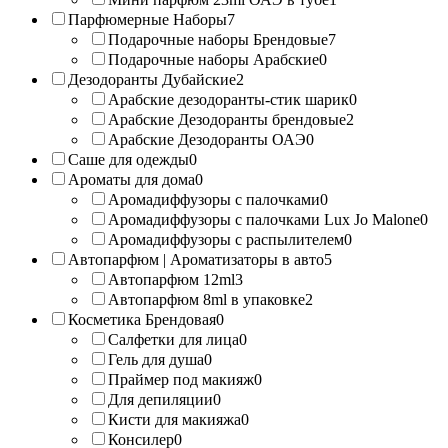
Парфюмерные Наборы
7
Подарочные наборы Брендовые
7
Подарочные наборы Арабские
0
Дезодоранты Дубайские
2
Арабские дезодоранты-стик шарик
0
Арабские Дезодоранты брендовые
2
Арабские Дезодоранты ОАЭ
0
Саше для одежды
0
Ароматы для дома
0
Аромадиффузоры с палочками
0
Аромадиффузоры с палочками Lux Jo Malone
0
Аромадиффузоры с распылителем
0
Автопарфюм | Ароматизаторы в авто
5
Автопарфюм 12ml
3
Автопарфюм 8ml в упаковке
2
Косметика Брендовая
0
Салфетки для лица
0
Гель для душа
0
Праймер под макияж
0
Для депиляции
0
Кисти для макияжа
0
Консилер
0