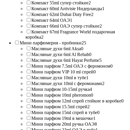
Компакт 55ml супер стойкие
2
Компакт 60ml Arriviste Нидерланды
1
Компакт 62ml Dubai Duty Free
2
Компакт 64ml ОАЭ
1
Компакт 66ml ОАЭ супер стойкие
2
Компакт 67ml Fragrance World подарочная
коробка
2
Мини парфюмерия - пробники
25
Масляные духи 6ml Aksa
0
Масляные духи 6ml Al Rehab
0
Масляные духи 6ml Hayat Perfume
5
Мини парфюм 7.5ml ОАЭ с феромоном
0
Мини парфюм VIP 10 ml спрей
0
Масляные духи 10ml в тубе
1
Масляные духи 10ml с феромонами
2
Мини парфюм 10-15ml ручка
4
Мини парфюм 10ml pheromon
0
Мини парфюм 12ml спрей стойкие в коробке
0
Мини парфюм 15.5ml спрей
2
Мини парфюм 15ml спрей в тубе
0
Мини парфюм 19ml в мешочке
1
Мини парфюм 20ml ручка ОАЭ
8
Мини парфюм 23ml ОАЭ в тубе
1