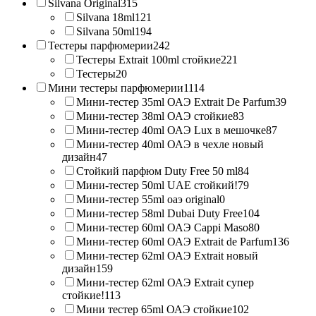
Silvana Original
315
Silvana 18ml
121
Silvana 50ml
194
Тестеры парфюмерии
242
Тестеры Extrait 100ml стойкие
221
Тестеры
20
Мини тестеры парфюмерии
1114
Мини-тестер 35ml ОАЭ Extrait De Parfum
39
Мини-тестер 38ml ОАЭ стойкие
83
Мини-тестер 40ml ОАЭ Lux в мешочке
87
Мини-тестер 40ml ОАЭ в чехле новый
дизайн
47
Стойкий парфюм Duty Free 50 ml
84
Мини-тестер 50ml UAE стойкий!
79
Мини-тестер 55ml оаэ original
0
Мини-тестер 58ml Dubai Duty Free
104
Мини-тестер 60ml ОАЭ Cappi Maso
80
Мини-тестер 60ml ОАЭ Extrait de Parfum
136
Мини-тестер 62ml ОАЭ Extrait новый
дизайн
159
Мини-тестер 62ml ОАЭ Extrait супер
стойкие!
113
Мини тестер 65ml ОАЭ стойкие
102