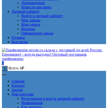
Дропшиппинг
Новости магазина
Личный кабинет
Войти в личный кабинет
Мои заказы
Мои адреса
Корзина
Оформление заказа
Отзывы
Контакты
0
Всего:
0
₽
0
Главная
Каталог
Акции
Покупателям
Регистрация и вход в личный кабинет
Информация
Как заказать