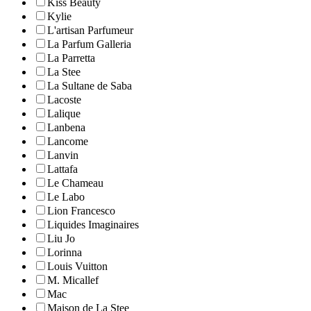
Kiss Beauty
Kylie
L'artisan Parfumeur
La Parfum Galleria
La Parretta
La Stee
La Sultane de Saba
Lacoste
Lalique
Lanbena
Lancome
Lanvin
Lattafa
Le Chameau
Le Labo
Lion Francesco
Liquides Imaginaires
Liu Jo
Lorinna
Louis Vuitton
M. Micallef
Mac
Maison de La Stee