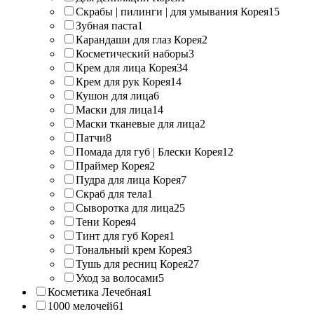
Скрабы | пилинги | для умывания Корея
15
Зубная паста
1
Карандаши для глаз Корея
2
Косметический наборы
3
Крем для лица Корея
34
Крем для рук Корея
14
Кушон для лица
6
Маски для лица
14
Маски тканевые для лица
2
Патчи
8
Помада для губ | Блески Корея
12
Праймер Корея
2
Пудра для лица Корея
7
Скраб для тела
1
Сыворотка для лица
25
Тени Корея
4
Тинт для губ Корея
1
Тональный крем Корея
3
Тушь для ресниц Корея
27
Уход за волосами
5
Косметика Лечебная
1
1000 мелочей
61