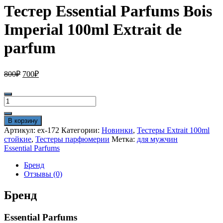
Тестер Essential Parfums Bois
Imperial 100ml Extrait de
parfum
Первоначальная
Текущая
800
₽
700
₽
цена
цена:
составляла
700₽.
Количество
800₽.
товара
Тестер
В корзину
Essential
Артикул:
ex-172
Категории:
Новинки
,
Тестеры Extrait 100ml
Parfums
стойкие
,
Тестеры парфюмерии
Метка:
для мужчин
Bois
Essential Parfums
Imperial
100ml
Бренд
Extrait
Отзывы (0)
de
parfum
Бренд
Essential Parfums