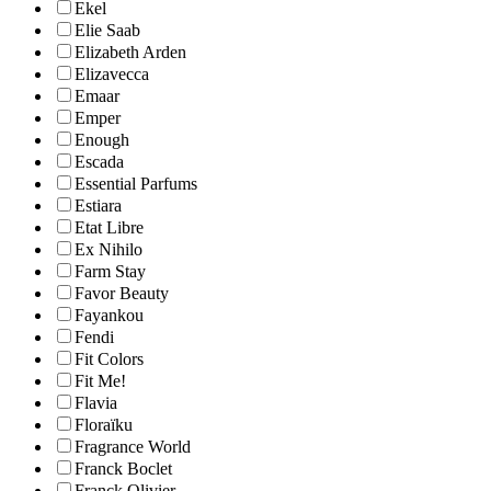
Ekel
Elie Saab
Elizabeth Arden
Elizavecca
Emaar
Emper
Enough
Escada
Essential Parfums
Estiara
Etat Libre
Ex Nihilo
Farm Stay
Favor Beauty
Fayankou
Fendi
Fit Colors
Fit Me!
Flavia
Floraïku
Fragrance World
Franck Boclet
Franck Olivier