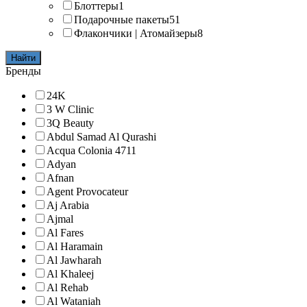
Блоттеры
1
Подарочные пакеты
51
Флакончики | Атомайзеры
8
Найти
Бренды
24K
3 W Clinic
3Q Beauty
Abdul Samad Al Qurashi
Acqua Colonia 4711
Adyan
Afnan
Agent Provocateur
Aj Arabia
Ajmal
Al Fares
Al Haramain
Al Jawharah
Al Khaleej
Al Rehab
Al Wataniah