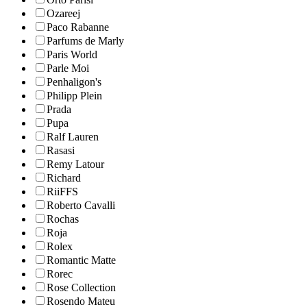
Ozareej
Paco Rabanne
Parfums de Marly
Paris World
Parle Moi
Penhaligon's
Philipp Plein
Prada
Pupa
Ralf Lauren
Rasasi
Remy Latour
Richard
RiiFFS
Roberto Cavalli
Rochas
Roja
Rolex
Romantic Matte
Rorec
Rose Collection
Rosendo Mateu