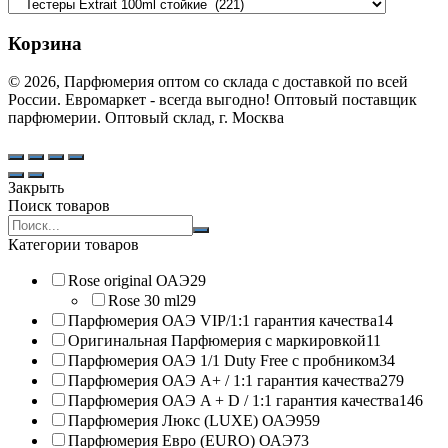
Корзина
© 2026, Парфюмерия оптом со склада с доставкой по всей
России. Евромаркет - всегда выгодно! Оптовый поставщик
парфюмерии. Оптовый склад, г. Москва
Закрыть
Поиск товаров
Search
products:
Категории товаров
Rose original ОАЭ
29
Rose 30 ml
29
Парфюмерия ОАЭ VIP/1:1 гарантия качества
14
Оригинальная Парфюмерия с маркировкой
11
Парфюмерия ОАЭ 1/1 Duty Free с пробником
34
Парфюмерия ОАЭ A+ / 1:1 гарантия качества
279
Парфюмерия ОАЭ A + D / 1:1 гарантия качества
146
Парфюмерия Люкс (LUXE) ОАЭ
959
Парфюмерия Евро (EURO) ОАЭ
73