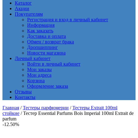
Каталог
Акции
Покупателям
Регистрация и вход в личный кабинет
Информация
Как заказать
Доставка и оплата
Обмен / возврат брака
Дропшиппинг
Новости магазина
Личный кабинет
Войти в личный кабинет
Мои заказы
Мои адреса
Корзина
Оформление заказа
Отзывы
Контакты
Главная
/
Тестеры парфюмерии
/
Тестеры Extrait 100ml
стойкие
/ Тестер Essential Parfums Bois Imperial 100ml Extrait de
parfum
-12.50%