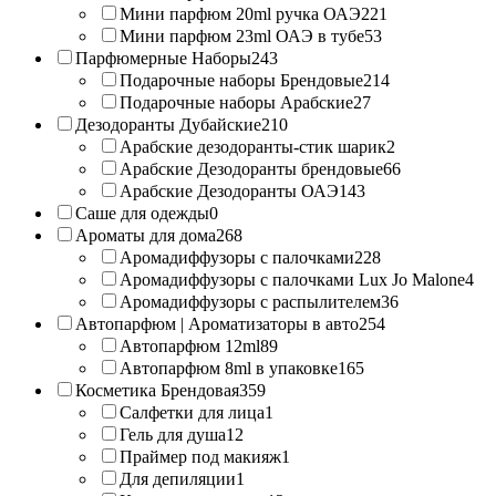
Мини парфюм 20ml ручка ОАЭ
221
Мини парфюм 23ml ОАЭ в тубе
53
Парфюмерные Наборы
243
Подарочные наборы Брендовые
214
Подарочные наборы Арабские
27
Дезодоранты Дубайские
210
Арабские дезодоранты-стик шарик
2
Арабские Дезодоранты брендовые
66
Арабские Дезодоранты ОАЭ
143
Саше для одежды
0
Ароматы для дома
268
Аромадиффузоры с палочками
228
Аромадиффузоры с палочками Lux Jo Malone
4
Аромадиффузоры с распылителем
36
Автопарфюм | Ароматизаторы в авто
254
Автопарфюм 12ml
89
Автопарфюм 8ml в упаковке
165
Косметика Брендовая
359
Салфетки для лица
1
Гель для душа
12
Праймер под макияж
1
Для депиляции
1