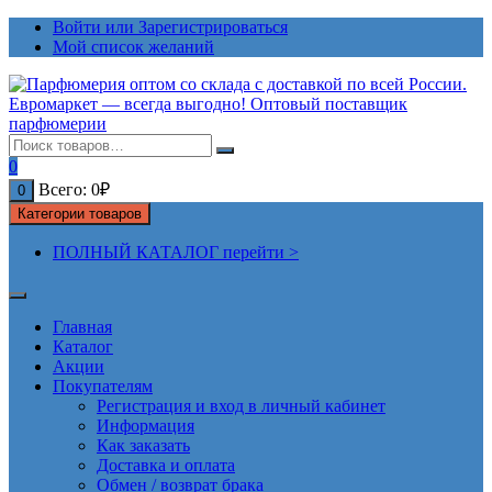
Перейти
Войти или Зарегистрироваться
к
Мой список желаний
содержимому
0
Всего:
0
₽
0
Категории товаров
ПОЛНЫЙ КАТАЛОГ перейти >
Главная
Каталог
Акции
Покупателям
Регистрация и вход в личный кабинет
Информация
Как заказать
Доставка и оплата
Обмен / возврат брака