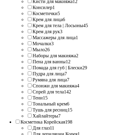
Кисти для макияжа
12
Консилер
1
Косметички
5
Крем для лица
6
Крем для тела | Лосьоны
45
Крем для рук
3
Массажеры для лица
1
Мочалки
3
Мыло
26
Наборы для макияжа
2
Пена для ванны
12
Помада для губ | Блески
29
Пудра для лица
7
Румяна для лица
7
Спонжи для макияжа
4
Спрей для тела
142
Тени
15
Тональный крем
6
Тушь для ресниц
15
Хайлайтеры
7
Косметика Корейская
198
Для глаз
11
Для депиляции Корея
1