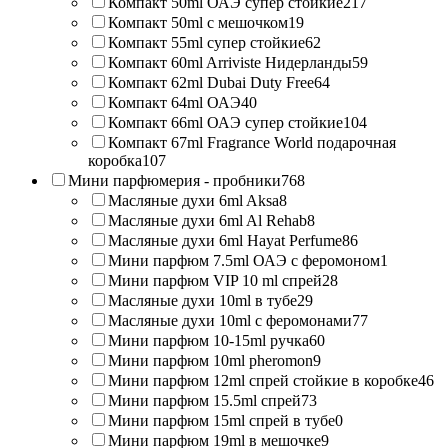
Компакт 50ml ОАЭ супер стойкие
217
Компакт 50ml с мешочком
19
Компакт 55ml супер стойкие
62
Компакт 60ml Arriviste Нидерланды
59
Компакт 62ml Dubai Duty Free
64
Компакт 64ml ОАЭ
40
Компакт 66ml ОАЭ супер стойкие
104
Компакт 67ml Fragrance World подарочная
коробка
107
Мини парфюмерия - пробники
768
Масляные духи 6ml Aksa
8
Масляные духи 6ml Al Rehab
8
Масляные духи 6ml Hayat Perfume
86
Мини парфюм 7.5ml ОАЭ с феромоном
1
Мини парфюм VIP 10 ml спрей
28
Масляные духи 10ml в тубе
29
Масляные духи 10ml с феромонами
77
Мини парфюм 10-15ml ручка
60
Мини парфюм 10ml pheromon
9
Мини парфюм 12ml спрей стойкие в коробке
46
Мини парфюм 15.5ml спрей
73
Мини парфюм 15ml спрей в тубе
0
Мини парфюм 19ml в мешочке
9