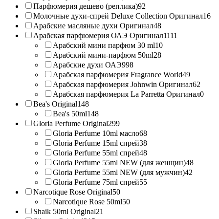
Парфюмерия дешево (реплика)
92
Молочные духи-спрей Deluxe Collection Оригинал
16
Арабские масляные духи Оригинал
48
Арабская парфюмерия ОАЭ Оригинал
1111
Арабский мини парфюм 30 ml
10
Арабский мини-парфюм 50ml
28
Арабские духи ОАЭ
998
Арабская парфюмерия Fragrance World
49
Арабская парфюмерия Johnwin Оригинал
62
Арабская парфюмерия La Parretta Оригинал
0
Bea's Original
148
Bea's 50ml
148
Gloria Perfume Original
299
Gloria Perfume 10ml масло
68
Gloria Perfume 15ml спрей
38
Gloria Perfume 55ml спрей
48
Gloria Perfume 55ml NEW (для женщин)
48
Gloria Perfume 55ml NEW (для мужчин)
42
Gloria Perfume 75ml спрей
55
Narcotique Rose Original
50
Narcotique Rose 50ml
50
Shaik 50ml Original
21