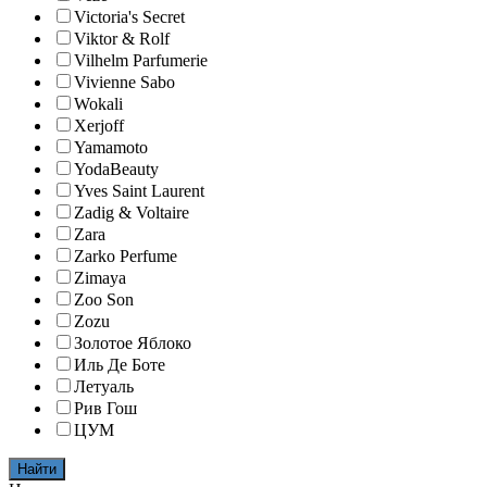
Victoria's Secret
Viktor & Rolf
Vilhelm Parfumerie
Vivienne Sabo
Wokali
Xerjoff
Yamamoto
YodaBeauty
Yves Saint Laurent
Zadig & Voltaire
Zara
Zarko Perfume
Zimaya
Zoo Son
Zozu
Золотое Яблоко
Иль Де Боте
Летуаль
Рив Гош
ЦУМ
Найти