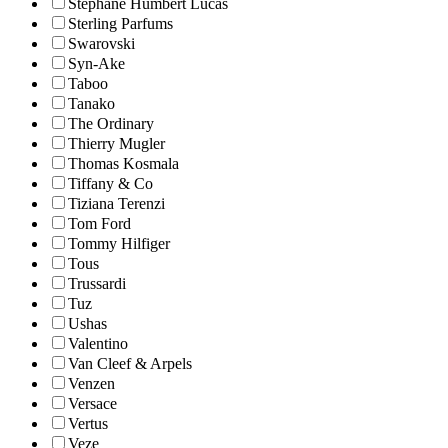
Stephane Humbert Lucas
Sterling Parfums
Swarovski
Syn-Ake
Taboo
Tanako
The Ordinary
Thierry Mugler
Thomas Kosmala
Tiffany & Co
Tiziana Terenzi
Tom Ford
Tommy Hilfiger
Tous
Trussardi
Tuz
Ushas
Valentino
Van Cleef & Arpels
Venzen
Versace
Vertus
Veze