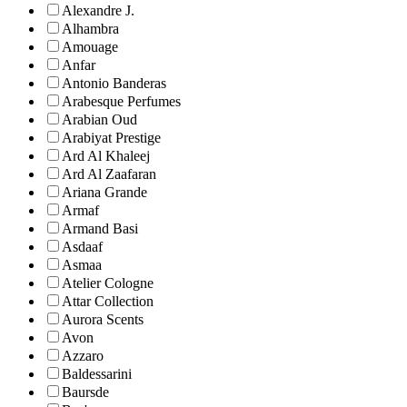
Alexandre J.
Alhambra
Amouage
Anfar
Antonio Banderas
Arabesque Perfumes
Arabian Oud
Arabiyat Prestige
Ard Al Khaleej
Ard Al Zaafaran
Ariana Grande
Armaf
Armand Basi
Asdaaf
Asmaa
Atelier Cologne
Attar Collection
Aurora Scents
Avon
Azzaro
Baldessarini
Baursde