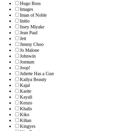
Hugo Boss
Images
Iman of Noble
Initio
Issey Miyake
Jean Paul
Jett
Jimmy Choo
Jo Malone
Johnwin
Jomtam
Joop!
Juliette Has a Gun
Kailya Beauty
Kajal
Karite
Kayali
Kenzo
Khalis
Kiko
Kilian
Kingyes