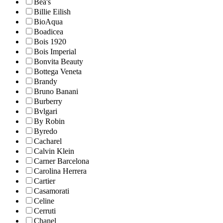
Bea's
Billie Eilish
BioAqua
Boadicea
Bois 1920
Bois Imperial
Bonvita Beauty
Bottega Veneta
Brandy
Bruno Banani
Burberry
Bvlgari
By Robin
Byredo
Cacharel
Calvin Klein
Carner Barcelona
Carolina Herrera
Cartier
Casamorati
Celine
Cerruti
Chanel