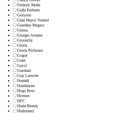
Frederic Malle
Galla Parfums
Genyum
Gian Marco Venturi
Giardino Magico
Giinsu
Giorgio Armani
Givenchy
Gloria
Gloria Perfumes
Gogor
Gritti
Gucci
Guerlain
Guy Laroche
Hamidi
Handaiyan
Hego Boss
Hermes
HFC
Huda Beauty
Hudomary