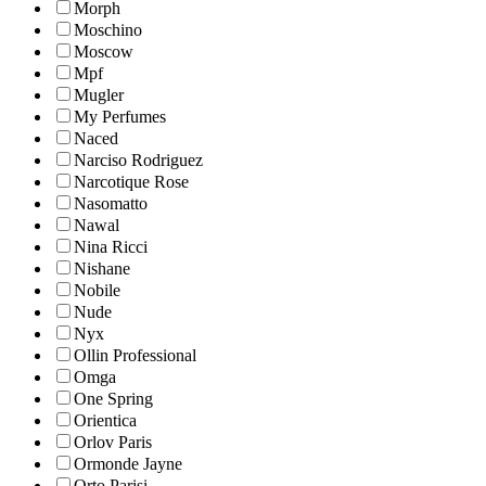
Morph
Moschino
Moscow
Mpf
Mugler
My Perfumes
Naced
Narciso Rodriguez
Narcotique Rose
Nasomatto
Nawal
Nina Ricci
Nishane
Nobile
Nude
Nyx
Ollin Professional
Omga
One Spring
Orientica
Orlov Paris
Ormonde Jayne
Orto Parisi