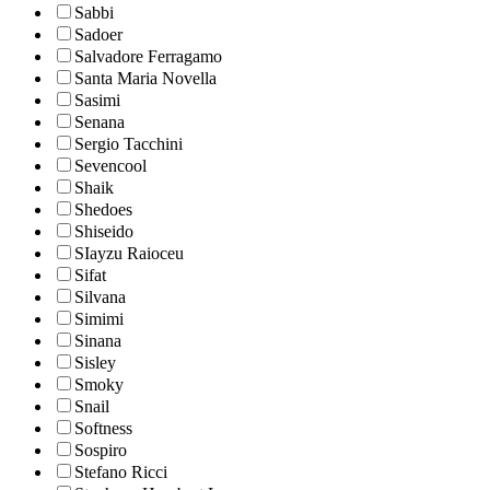
Sabbi
Sadoer
Salvadore Ferragamo
Santa Maria Novella
Sasimi
Senana
Sergio Tacchini
Sevencool
Shaik
Shedoes
Shiseido
SIayzu Raioceu
Sifat
Silvana
Simimi
Sinana
Sisley
Smoky
Snail
Softness
Sospiro
Stefano Ricci