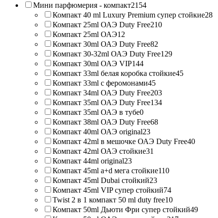
Мини парфюмерия - компакт
2154
Компакт 40 ml Luxury Premium супер стойкие
28
Компакт 25ml ОАЭ Duty Free
210
Компакт 25ml ОАЭ
12
Компакт 30ml ОАЭ Duty Free
82
Компакт 30-32ml ОАЭ Duty Free
129
Компакт 30ml ОАЭ VIP
144
Компакт 33ml белая коробка стойкие
45
Компакт 33ml с феромонами
45
Компакт 34ml ОАЭ Duty Free
203
Компакт 35ml ОАЭ Duty Free
134
Компакт 35ml ОАЭ в тубе
0
Компакт 38ml ОАЭ Duty Free
68
Компакт 40ml ОАЭ original
23
Компакт 42ml в мешочке ОАЭ Duty Free
40
Компакт 42ml ОАЭ стойкие
31
Компакт 44ml original
23
Компакт 45ml a+d мега стойкие
110
Компакт 45ml Dubai стойкий
23
Компакт 45ml VIP супер стойкий
74
Twist 2 в 1 компакт 50 ml duty free
10
Компакт 50ml Дьюти Фри супер стойкий
49