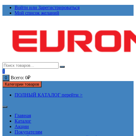
Перейти
Войти или Зарегистрироваться
к
Мой список желаний
содержимому
0
Всего:
0
₽
0
Категории товаров
ПОЛНЫЙ КАТАЛОГ перейти >
Главная
Каталог
Акции
Покупателям