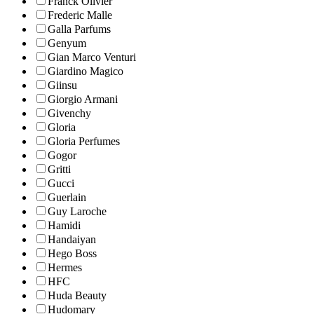
Franck Olivier
Frederic Malle
Galla Parfums
Genyum
Gian Marco Venturi
Giardino Magico
Giinsu
Giorgio Armani
Givenchy
Gloria
Gloria Perfumes
Gogor
Gritti
Gucci
Guerlain
Guy Laroche
Hamidi
Handaiyan
Hego Boss
Hermes
HFC
Huda Beauty
Hudomary