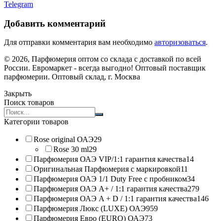
Telegram
Добавить комментарий
Для отправки комментария вам необходимо
авторизоваться
.
© 2026, Парфюмерия оптом со склада с доставкой по всей
России. Евромаркет - всегда выгодно! Оптовый поставщик
парфюмерии. Оптовый склад, г. Москва
Закрыть
Поиск товаров
Search
products:
Категории товаров
Rose original ОАЭ
29
Rose 30 ml
29
Парфюмерия ОАЭ VIP/1:1 гарантия качества
14
Оригинальная Парфюмерия с маркировкой
11
Парфюмерия ОАЭ 1/1 Duty Free с пробником
34
Парфюмерия ОАЭ A+ / 1:1 гарантия качества
279
Парфюмерия ОАЭ A + D / 1:1 гарантия качества
146
Парфюмерия Люкс (LUXE) ОАЭ
959
Парфюмерия Евро (EURO) ОАЭ
73