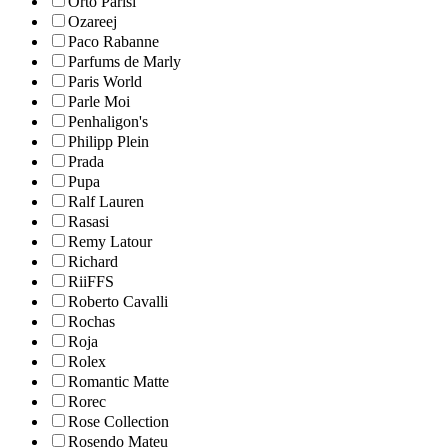
Orto Parisi
Ozareej
Paco Rabanne
Parfums de Marly
Paris World
Parle Moi
Penhaligon's
Philipp Plein
Prada
Pupa
Ralf Lauren
Rasasi
Remy Latour
Richard
RiiFFS
Roberto Cavalli
Rochas
Roja
Rolex
Romantic Matte
Rorec
Rose Collection
Rosendo Mateu