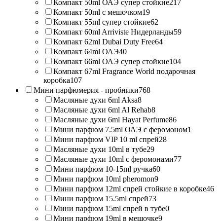
Компакт 50ml ОАЭ супер стойкие
217
Компакт 50ml с мешочком
19
Компакт 55ml супер стойкие
62
Компакт 60ml Arriviste Нидерланды
59
Компакт 62ml Dubai Duty Free
64
Компакт 64ml ОАЭ
40
Компакт 66ml ОАЭ супер стойкие
104
Компакт 67ml Fragrance World подарочная
коробка
107
Мини парфюмерия - пробники
768
Масляные духи 6ml Aksa
8
Масляные духи 6ml Al Rehab
8
Масляные духи 6ml Hayat Perfume
86
Мини парфюм 7.5ml ОАЭ с феромоном
1
Мини парфюм VIP 10 ml спрей
28
Масляные духи 10ml в тубе
29
Масляные духи 10ml с феромонами
77
Мини парфюм 10-15ml ручка
60
Мини парфюм 10ml pheromon
9
Мини парфюм 12ml спрей стойкие в коробке
46
Мини парфюм 15.5ml спрей
73
Мини парфюм 15ml спрей в тубе
0
Мини парфюм 19ml в мешочке
9