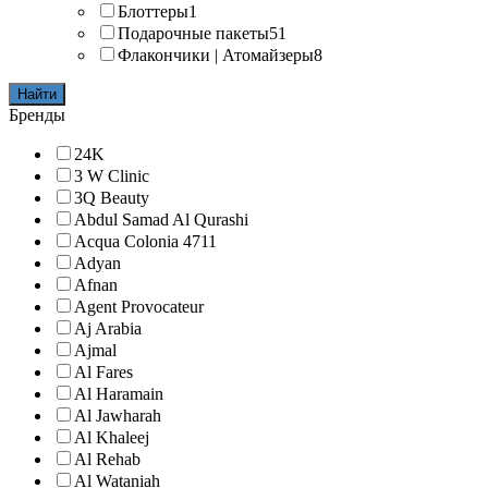
Блоттеры
1
Подарочные пакеты
51
Флакончики | Атомайзеры
8
Найти
Бренды
24K
3 W Clinic
3Q Beauty
Abdul Samad Al Qurashi
Acqua Colonia 4711
Adyan
Afnan
Agent Provocateur
Aj Arabia
Ajmal
Al Fares
Al Haramain
Al Jawharah
Al Khaleej
Al Rehab
Al Wataniah