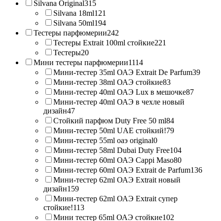
Silvana Original
315
Silvana 18ml
121
Silvana 50ml
194
Тестеры парфюмерии
242
Тестеры Extrait 100ml стойкие
221
Тестеры
20
Мини тестеры парфюмерии
1114
Мини-тестер 35ml ОАЭ Extrait De Parfum
39
Мини-тестер 38ml ОАЭ стойкие
83
Мини-тестер 40ml ОАЭ Lux в мешочке
87
Мини-тестер 40ml ОАЭ в чехле новый
дизайн
47
Стойкий парфюм Duty Free 50 ml
84
Мини-тестер 50ml UAE стойкий!
79
Мини-тестер 55ml оаэ original
0
Мини-тестер 58ml Dubai Duty Free
104
Мини-тестер 60ml ОАЭ Cappi Maso
80
Мини-тестер 60ml ОАЭ Extrait de Parfum
136
Мини-тестер 62ml ОАЭ Extrait новый
дизайн
159
Мини-тестер 62ml ОАЭ Extrait супер
стойкие!
113
Мини тестер 65ml ОАЭ стойкие
102