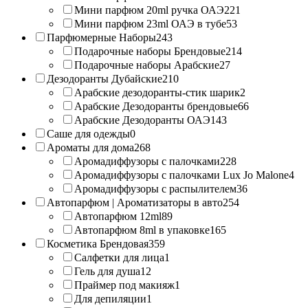
Мини парфюм 20ml ручка ОАЭ
221
Мини парфюм 23ml ОАЭ в тубе
53
Парфюмерные Наборы
243
Подарочные наборы Брендовые
214
Подарочные наборы Арабские
27
Дезодоранты Дубайские
210
Арабские дезодоранты-стик шарик
2
Арабские Дезодоранты брендовые
66
Арабские Дезодоранты ОАЭ
143
Саше для одежды
0
Ароматы для дома
268
Аромадиффузоры с палочками
228
Аромадиффузоры с палочками Lux Jo Malone
4
Аромадиффузоры с распылителем
36
Автопарфюм | Ароматизаторы в авто
254
Автопарфюм 12ml
89
Автопарфюм 8ml в упаковке
165
Косметика Брендовая
359
Салфетки для лица
1
Гель для душа
12
Праймер под макияж
1
Для депиляции
1