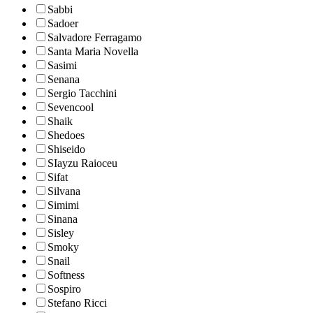
Sabbi
Sadoer
Salvadore Ferragamo
Santa Maria Novella
Sasimi
Senana
Sergio Tacchini
Sevencool
Shaik
Shedoes
Shiseido
SIayzu Raioceu
Sifat
Silvana
Simimi
Sinana
Sisley
Smoky
Snail
Softness
Sospiro
Stefano Ricci