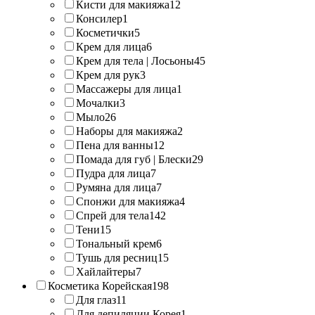
Кисти для макияжа
12
Консилер
1
Косметички
5
Крем для лица
6
Крем для тела | Лосьоны
45
Крем для рук
3
Массажеры для лица
1
Мочалки
3
Мыло
26
Наборы для макияжа
2
Пена для ванны
12
Помада для губ | Блески
29
Пудра для лица
7
Румяна для лица
7
Спонжи для макияжа
4
Спрей для тела
142
Тени
15
Тональный крем
6
Тушь для ресниц
15
Хайлайтеры
7
Косметика Корейская
198
Для глаз
11
Для депиляции Корея
1