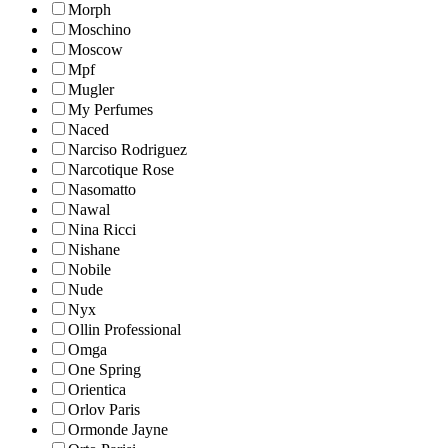
Morph
Moschino
Moscow
Mpf
Mugler
My Perfumes
Naced
Narciso Rodriguez
Narcotique Rose
Nasomatto
Nawal
Nina Ricci
Nishane
Nobile
Nude
Nyx
Ollin Professional
Omga
One Spring
Orientica
Orlov Paris
Ormonde Jayne