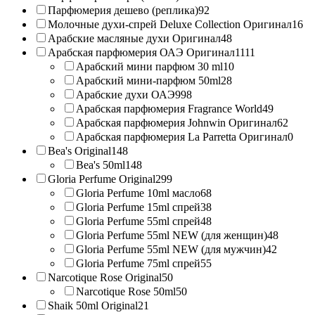
Парфюмерия дешево (реплика)
92
Молочные духи-спрей Deluxe Collection Оригинал
16
Арабские масляные духи Оригинал
48
Арабская парфюмерия ОАЭ Оригинал
1111
Арабский мини парфюм 30 ml
10
Арабский мини-парфюм 50ml
28
Арабские духи ОАЭ
998
Арабская парфюмерия Fragrance World
49
Арабская парфюмерия Johnwin Оригинал
62
Арабская парфюмерия La Parretta Оригинал
0
Bea's Original
148
Bea's 50ml
148
Gloria Perfume Original
299
Gloria Perfume 10ml масло
68
Gloria Perfume 15ml спрей
38
Gloria Perfume 55ml спрей
48
Gloria Perfume 55ml NEW (для женщин)
48
Gloria Perfume 55ml NEW (для мужчин)
42
Gloria Perfume 75ml спрей
55
Narcotique Rose Original
50
Narcotique Rose 50ml
50
Shaik 50ml Original
21