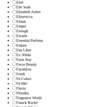
Ekel
Elie Saab
Elizabeth Arden
Elizavecca
Emaar
Emper
Enough
Escada
Essential Parfums
Estiara
Etat Libre
Ex Nihilo
Farm Stay
Favor Beauty
Fayankou
Fendi
Fit Colors
Fit Me!
Flavia
Floraïku
Fragrance World
Franck Boclet