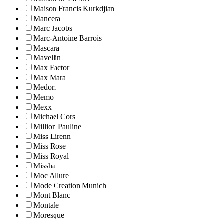
Maison Francis Kurkdjian
Mancera
Marc Jacobs
Marc-Antoine Barrois
Mascara
Mavellin
Max Factor
Max Mara
Medori
Memo
Mexx
Michael Cors
Million Pauline
Miss Lirenn
Miss Rose
Miss Royal
Missha
Moc Allure
Mode Creation Munich
Mont Blanc
Montale
Moresque