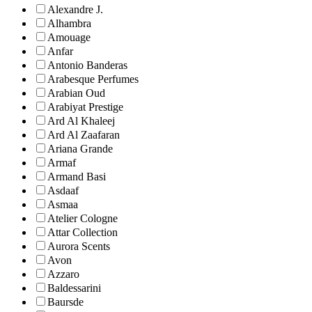
Alexandre J.
Alhambra
Amouage
Anfar
Antonio Banderas
Arabesque Perfumes
Arabian Oud
Arabiyat Prestige
Ard Al Khaleej
Ard Al Zaafaran
Ariana Grande
Armaf
Armand Basi
Asdaaf
Asmaa
Atelier Cologne
Attar Collection
Aurora Scents
Avon
Azzaro
Baldessarini
Baursde