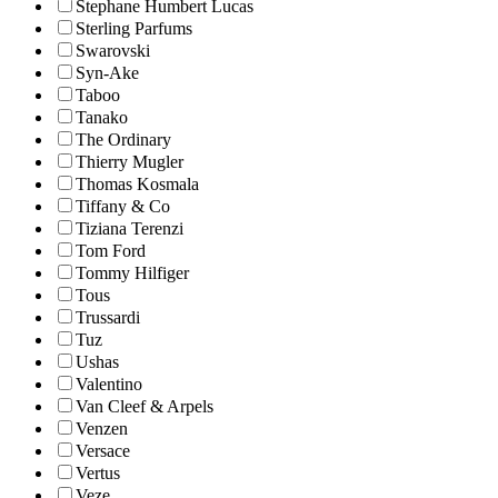
Stephane Humbert Lucas
Sterling Parfums
Swarovski
Syn-Ake
Taboo
Tanako
The Ordinary
Thierry Mugler
Thomas Kosmala
Tiffany & Co
Tiziana Terenzi
Tom Ford
Tommy Hilfiger
Tous
Trussardi
Tuz
Ushas
Valentino
Van Cleef & Arpels
Venzen
Versace
Vertus
Veze