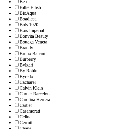
Bea's
Billie Eilish
BioAqua
Boadicea
Bois 1920
Bois Imperial
Bonvita Beauty
Bottega Veneta
Brandy
Bruno Banani
Burberry
Bvlgari
By Robin
Byredo
Cacharel
Calvin Klein
Carner Barcelona
Carolina Herrera
Cartier
Casamorati
Celine
Cerruti
Chanel