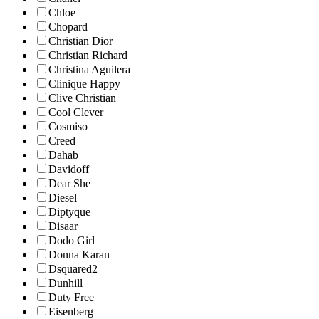
Chloe
Chopard
Christian Dior
Christian Richard
Christina Aguilera
Clinique Happy
Clive Christian
Cool Clever
Cosmiso
Creed
Dahab
Davidoff
Dear She
Diesel
Diptyque
Disaar
Dodo Girl
Donna Karan
Dsquared2
Dunhill
Duty Free
Eisenberg