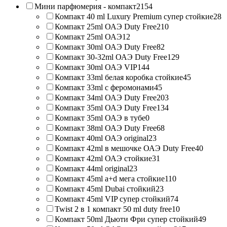
Мини парфюмерия - компакт
2154
Компакт 40 ml Luxury Premium супер стойкие
28
Компакт 25ml ОАЭ Duty Free
210
Компакт 25ml ОАЭ
12
Компакт 30ml ОАЭ Duty Free
82
Компакт 30-32ml ОАЭ Duty Free
129
Компакт 30ml ОАЭ VIP
144
Компакт 33ml белая коробка стойкие
45
Компакт 33ml с феромонами
45
Компакт 34ml ОАЭ Duty Free
203
Компакт 35ml ОАЭ Duty Free
134
Компакт 35ml ОАЭ в тубе
0
Компакт 38ml ОАЭ Duty Free
68
Компакт 40ml ОАЭ original
23
Компакт 42ml в мешочке ОАЭ Duty Free
40
Компакт 42ml ОАЭ стойкие
31
Компакт 44ml original
23
Компакт 45ml a+d мега стойкие
110
Компакт 45ml Dubai стойкий
23
Компакт 45ml VIP супер стойкий
74
Twist 2 в 1 компакт 50 ml duty free
10
Компакт 50ml Дьюти Фри супер стойкий
49