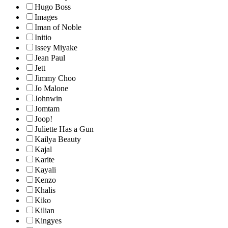
Hugo Boss
Images
Iman of Noble
Initio
Issey Miyake
Jean Paul
Jett
Jimmy Choo
Jo Malone
Johnwin
Jomtam
Joop!
Juliette Has a Gun
Kailya Beauty
Kajal
Karite
Kayali
Kenzo
Khalis
Kiko
Kilian
Kingyes