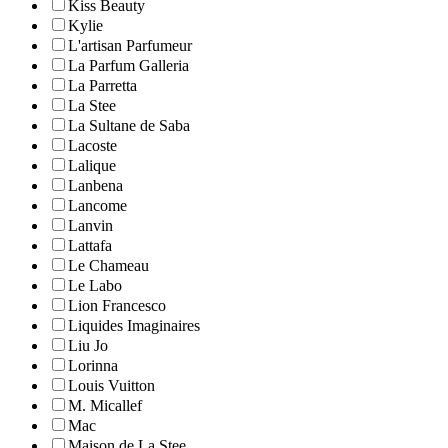
Kiss Beauty
Kylie
L'artisan Parfumeur
La Parfum Galleria
La Parretta
La Stee
La Sultane de Saba
Lacoste
Lalique
Lanbena
Lancome
Lanvin
Lattafa
Le Chameau
Le Labo
Lion Francesco
Liquides Imaginaires
Liu Jo
Lorinna
Louis Vuitton
M. Micallef
Mac
Maison de La Stee