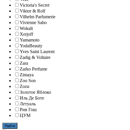
Victoria's Secret
Viktor & Rolf
Vilhelm Parfumerie
Vivienne Sabo
Wokali
Xerjoff
Yamamoto
YodaBeauty
Yves Saint Laurent
Zadig & Voltaire
Zara
Zarko Perfume
Zimaya
Zoo Son
Zozu
Золотое Яблоко
Иль Де Боте
Летуаль
Рив Гош
ЦУМ
Найти