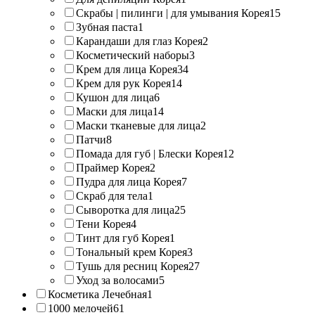
Скрабы | пилинги | для умывания Корея
15
Зубная паста
1
Карандаши для глаз Корея
2
Косметический наборы
3
Крем для лица Корея
34
Крем для рук Корея
14
Кушон для лица
6
Маски для лица
14
Маски тканевые для лица
2
Патчи
8
Помада для губ | Блески Корея
12
Праймер Корея
2
Пудра для лица Корея
7
Скраб для тела
1
Сыворотка для лица
25
Тени Корея
4
Тинт для губ Корея
1
Тональный крем Корея
3
Тушь для ресниц Корея
27
Уход за волосами
5
Косметика Лечебная
1
1000 мелочей
61