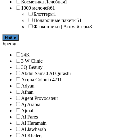
Косметика Лечебная
1
1000 мелочей
61
Блоттеры
1
Подарочные пакеты
51
Флакончики | Атомайзеры
8
Найти
Бренды
24K
3 W Clinic
3Q Beauty
Abdul Samad Al Qurashi
Acqua Colonia 4711
Adyan
Afnan
Agent Provocateur
Aj Arabia
Ajmal
Al Fares
Al Haramain
Al Jawharah
Al Khaleej