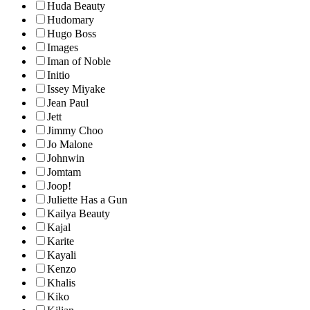
Huda Beauty
Hudomary
Hugo Boss
Images
Iman of Noble
Initio
Issey Miyake
Jean Paul
Jett
Jimmy Choo
Jo Malone
Johnwin
Jomtam
Joop!
Juliette Has a Gun
Kailya Beauty
Kajal
Karite
Kayali
Kenzo
Khalis
Kiko