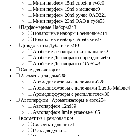
Мини парфюм 15ml спрей в тубе
0
Мини парфюм 19ml в мешочке
9
Мини парфюм 20ml ручка ОАЭ
221
Мини парфюм 23ml ОАЭ в тубе
53
Парфюмерные Наборы
243
Подарочные наборы Брендовые
214
Подарочные наборы Арабские
27
Дезодоранты Дубайские
210
Арабские дезодоранты-стик шарик
2
Арабские Дезодоранты брендовые
66
Арабские Дезодоранты ОАЭ
143
Саше для одежды
0
Ароматы для дома
268
Аромадиффузоры с палочками
228
Аромадиффузоры с палочками Lux Jo Malone
4
Аромадиффузоры с распылителем
36
Автопарфюм | Ароматизаторы в авто
254
Автопарфюм 12ml
89
Автопарфюм 8ml в упаковке
165
Косметика Брендовая
359
Салфетки для лица
1
Гель для душа
12