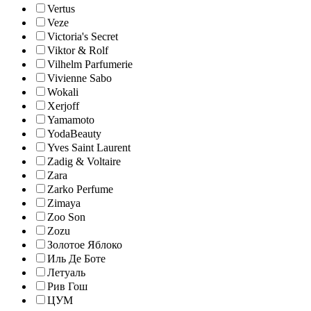
Vertus
Veze
Victoria's Secret
Viktor & Rolf
Vilhelm Parfumerie
Vivienne Sabo
Wokali
Xerjoff
Yamamoto
YodaBeauty
Yves Saint Laurent
Zadig & Voltaire
Zara
Zarko Perfume
Zimaya
Zoo Son
Zozu
Золотое Яблоко
Иль Де Боте
Летуаль
Рив Гош
ЦУМ