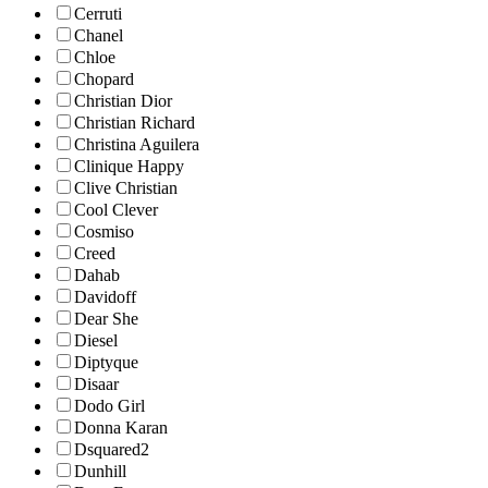
Cerruti
Chanel
Chloe
Chopard
Christian Dior
Christian Richard
Christina Aguilera
Clinique Happy
Clive Christian
Cool Clever
Cosmiso
Creed
Dahab
Davidoff
Dear She
Diesel
Diptyque
Disaar
Dodo Girl
Donna Karan
Dsquared2
Dunhill