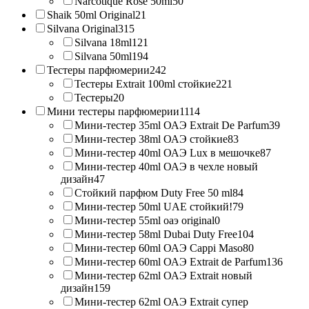
Narcotique Rose 50ml
50
Shaik 50ml Original
21
Silvana Original
315
Silvana 18ml
121
Silvana 50ml
194
Тестеры парфюмерии
242
Тестеры Extrait 100ml стойкие
221
Тестеры
20
Мини тестеры парфюмерии
1114
Мини-тестер 35ml ОАЭ Extrait De Parfum
39
Мини-тестер 38ml ОАЭ стойкие
83
Мини-тестер 40ml ОАЭ Lux в мешочке
87
Мини-тестер 40ml ОАЭ в чехле новый
дизайн
47
Стойкий парфюм Duty Free 50 ml
84
Мини-тестер 50ml UAE стойкий!
79
Мини-тестер 55ml оаэ original
0
Мини-тестер 58ml Dubai Duty Free
104
Мини-тестер 60ml ОАЭ Cappi Maso
80
Мини-тестер 60ml ОАЭ Extrait de Parfum
136
Мини-тестер 62ml ОАЭ Extrait новый
дизайн
159
Мини-тестер 62ml ОАЭ Extrait супер