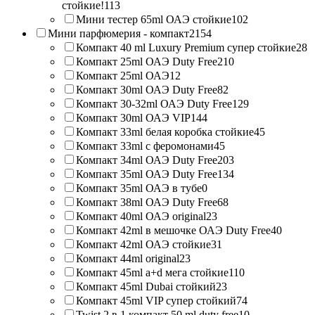
стойкие!
113
Мини тестер 65ml ОАЭ стойкие
102
Мини парфюмерия - компакт
2154
Компакт 40 ml Luxury Premium супер стойкие
28
Компакт 25ml ОАЭ Duty Free
210
Компакт 25ml ОАЭ
12
Компакт 30ml ОАЭ Duty Free
82
Компакт 30-32ml ОАЭ Duty Free
129
Компакт 30ml ОАЭ VIP
144
Компакт 33ml белая коробка стойкие
45
Компакт 33ml с феромонами
45
Компакт 34ml ОАЭ Duty Free
203
Компакт 35ml ОАЭ Duty Free
134
Компакт 35ml ОАЭ в тубе
0
Компакт 38ml ОАЭ Duty Free
68
Компакт 40ml ОАЭ original
23
Компакт 42ml в мешочке ОАЭ Duty Free
40
Компакт 42ml ОАЭ стойкие
31
Компакт 44ml original
23
Компакт 45ml a+d мега стойкие
110
Компакт 45ml Dubai стойкий
23
Компакт 45ml VIP супер стойкий
74
Twist 2 в 1 компакт 50 ml duty free
10