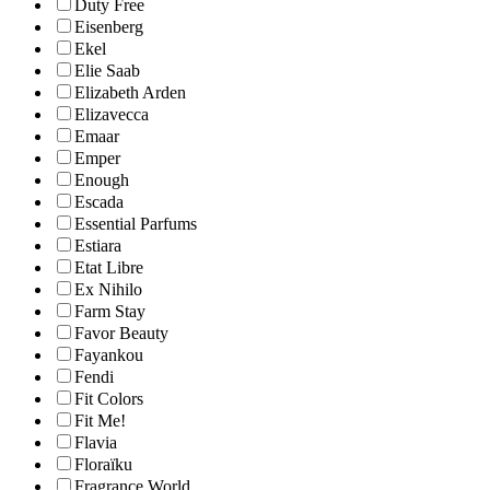
Duty Free
Eisenberg
Ekel
Elie Saab
Elizabeth Arden
Elizavecca
Emaar
Emper
Enough
Escada
Essential Parfums
Estiara
Etat Libre
Ex Nihilo
Farm Stay
Favor Beauty
Fayankou
Fendi
Fit Colors
Fit Me!
Flavia
Floraïku
Fragrance World