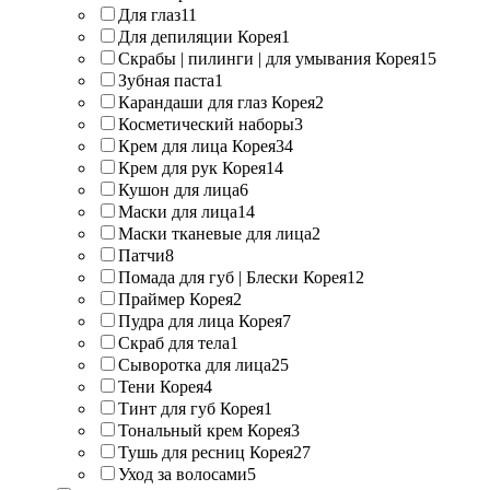
Для глаз
11
Для депиляции Корея
1
Скрабы | пилинги | для умывания Корея
15
Зубная паста
1
Карандаши для глаз Корея
2
Косметический наборы
3
Крем для лица Корея
34
Крем для рук Корея
14
Кушон для лица
6
Маски для лица
14
Маски тканевые для лица
2
Патчи
8
Помада для губ | Блески Корея
12
Праймер Корея
2
Пудра для лица Корея
7
Скраб для тела
1
Сыворотка для лица
25
Тени Корея
4
Тинт для губ Корея
1
Тональный крем Корея
3
Тушь для ресниц Корея
27
Уход за волосами
5