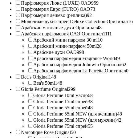
Парфюмерия Люкс (LUXE) ОАЭ
959
Парфюмерия Евро (EURO) ОАЭ
73
Парфюмерия дешево (реплика)
92
Молочные духи-спрей Deluxe Collection Оригинал
16
Арабские масляные духи Оригинал
48
Арабская парфюмерия ОАЭ Оригинал
1111
Арабский мини парфюм 30 ml
10
Арабский мини-парфюм 50ml
28
Арабские духи ОАЭ
998
Арабская парфюмерия Fragrance World
49
Арабская парфюмерия Johnwin Оригинал
62
Арабская парфюмерия La Parretta Оригинал
0
Bea's Original
148
Bea's 50ml
148
Gloria Perfume Original
299
Gloria Perfume 10ml масло
68
Gloria Perfume 15ml спрей
38
Gloria Perfume 55ml спрей
48
Gloria Perfume 55ml NEW (для женщин)
48
Gloria Perfume 55ml NEW (для мужчин)
42
Gloria Perfume 75ml спрей
55
Narcotique Rose Original
50