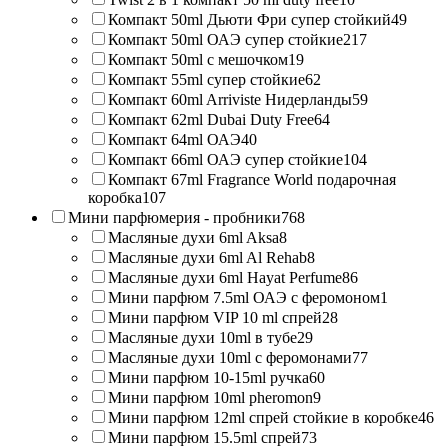
Компакт 50ml Дьюти Фри супер стойкий
49
Компакт 50ml ОАЭ супер стойкие
217
Компакт 50ml с мешочком
19
Компакт 55ml супер стойкие
62
Компакт 60ml Arriviste Нидерланды
59
Компакт 62ml Dubai Duty Free
64
Компакт 64ml ОАЭ
40
Компакт 66ml ОАЭ супер стойкие
104
Компакт 67ml Fragrance World подарочная
коробка
107
Мини парфюмерия - пробники
768
Масляные духи 6ml Aksa
8
Масляные духи 6ml Al Rehab
8
Масляные духи 6ml Hayat Perfume
86
Мини парфюм 7.5ml ОАЭ с феромоном
1
Мини парфюм VIP 10 ml спрей
28
Масляные духи 10ml в тубе
29
Масляные духи 10ml с феромонами
77
Мини парфюм 10-15ml ручка
60
Мини парфюм 10ml pheromon
9
Мини парфюм 12ml спрей стойкие в коробке
46
Мини парфюм 15.5ml спрей
73