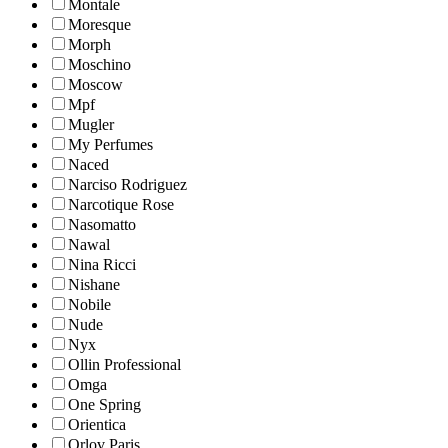
Montale
Moresque
Morph
Moschino
Moscow
Mpf
Mugler
My Perfumes
Naced
Narciso Rodriguez
Narcotique Rose
Nasomatto
Nawal
Nina Ricci
Nishane
Nobile
Nude
Nyx
Ollin Professional
Omga
One Spring
Orientica
Orlov Paris