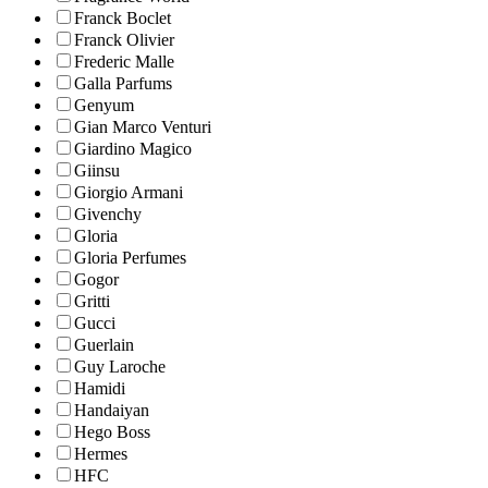
Franck Boclet
Franck Olivier
Frederic Malle
Galla Parfums
Genyum
Gian Marco Venturi
Giardino Magico
Giinsu
Giorgio Armani
Givenchy
Gloria
Gloria Perfumes
Gogor
Gritti
Gucci
Guerlain
Guy Laroche
Hamidi
Handaiyan
Hego Boss
Hermes
HFC