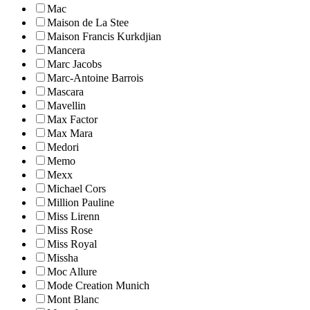
Mac
Maison de La Stee
Maison Francis Kurkdjian
Mancera
Marc Jacobs
Marc-Antoine Barrois
Mascara
Mavellin
Max Factor
Max Mara
Medori
Memo
Mexx
Michael Cors
Million Pauline
Miss Lirenn
Miss Rose
Miss Royal
Missha
Moc Allure
Mode Creation Munich
Mont Blanc