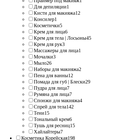
Праймер под макияж
1
Для депиляции
1
Кисти для макияжа
12
Консилер
1
Косметички
5
Крем для лица
6
Крем для тела | Лосьоны
45
Крем для рук
3
Массажеры для лица
1
Мочалки
3
Мыло
26
Наборы для макияжа
2
Пена для ванны
12
Помада для губ | Блески
29
Пудра для лица
7
Румяна для лица
7
Спонжи для макияжа
4
Спрей для тела
142
Тени
15
Тональный крем
6
Тушь для ресниц
15
Хайлайтеры
7
Косметика Корейская
198