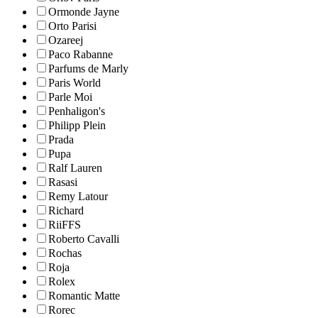
Ormonde Jayne
Orto Parisi
Ozareej
Paco Rabanne
Parfums de Marly
Paris World
Parle Moi
Penhaligon's
Philipp Plein
Prada
Pupa
Ralf Lauren
Rasasi
Remy Latour
Richard
RiiFFS
Roberto Cavalli
Rochas
Roja
Rolex
Romantic Matte
Rorec