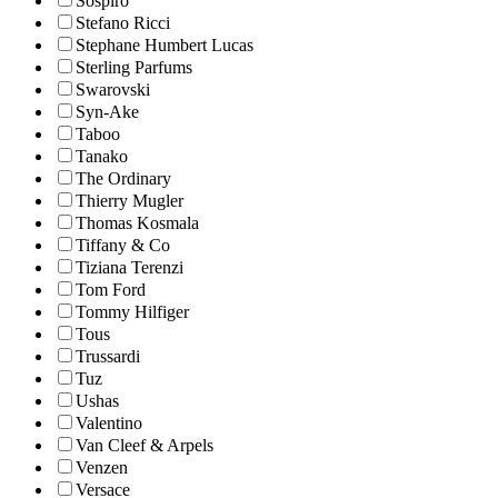
Sospiro
Stefano Ricci
Stephane Humbert Lucas
Sterling Parfums
Swarovski
Syn-Ake
Taboo
Tanako
The Ordinary
Thierry Mugler
Thomas Kosmala
Tiffany & Co
Tiziana Terenzi
Tom Ford
Tommy Hilfiger
Tous
Trussardi
Tuz
Ushas
Valentino
Van Cleef & Arpels
Venzen
Versace