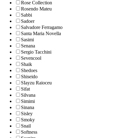
Rose Collection
Rosendo Mateu
Sabbi
Sadoer
Salvadore Ferragamo
Santa Maria Novella
Sasimi
Senana
Sergio Tacchini
Sevencool
Shaik
Shedoes
Shiseido
SIayzu Raioceu
Sifat
Silvana
Simimi
Sinana
Sisley
Smoky
Snail
Softness