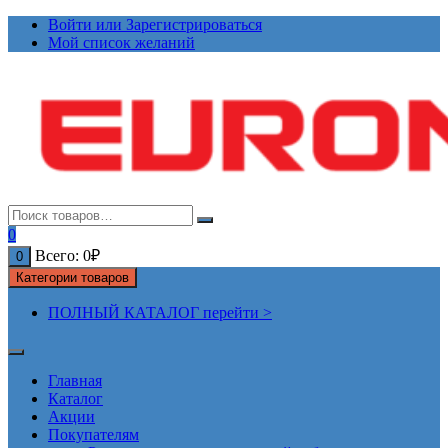
Перейти
Войти или Зарегистрироваться
к
Мой список желаний
содержимому
0
Всего:
0
₽
0
Категории товаров
ПОЛНЫЙ КАТАЛОГ перейти >
Главная
Каталог
Акции
Покупателям