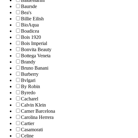
Baldessarini
Baursde
Bea's
Billie Eilish
BioAqua
Boadicea
Bois 1920
Bois Imperial
Bonvita Beauty
Bottega Veneta
Brandy
Bruno Banani
Burberry
Bvlgari
By Robin
Byredo
Cacharel
Calvin Klein
Carner Barcelona
Carolina Herrera
Cartier
Casamorati
Celine