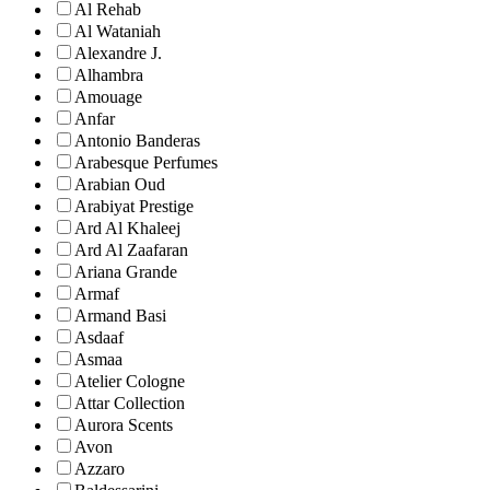
Al Rehab
Al Wataniah
Alexandre J.
Alhambra
Amouage
Anfar
Antonio Banderas
Arabesque Perfumes
Arabian Oud
Arabiyat Prestige
Ard Al Khaleej
Ard Al Zaafaran
Ariana Grande
Armaf
Armand Basi
Asdaaf
Asmaa
Atelier Cologne
Attar Collection
Aurora Scents
Avon
Azzaro