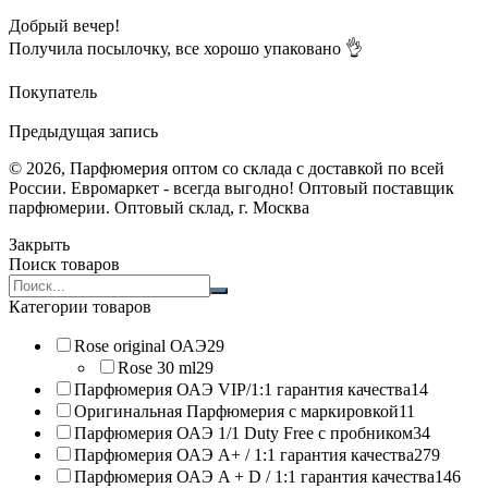
Добрый вечер!
Получила посылочку, все хорошо упаковано 👌
Покупатель
Предыдущая запись
© 2026, Парфюмерия оптом со склада с доставкой по всей
России. Евромаркет - всегда выгодно! Оптовый поставщик
парфюмерии. Оптовый склад, г. Москва
Закрыть
Поиск товаров
Search
products:
Категории товаров
Rose original ОАЭ
29
Rose 30 ml
29
Парфюмерия ОАЭ VIP/1:1 гарантия качества
14
Оригинальная Парфюмерия с маркировкой
11
Парфюмерия ОАЭ 1/1 Duty Free с пробником
34
Парфюмерия ОАЭ A+ / 1:1 гарантия качества
279
Парфюмерия ОАЭ A + D / 1:1 гарантия качества
146