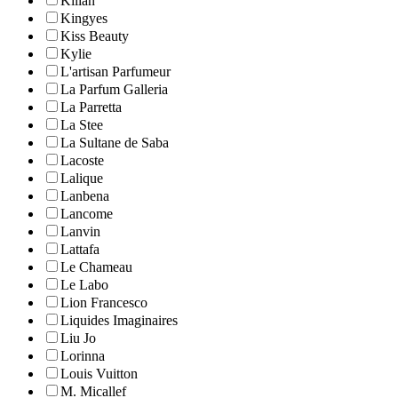
Kilian
Kingyes
Kiss Beauty
Kylie
L'artisan Parfumeur
La Parfum Galleria
La Parretta
La Stee
La Sultane de Saba
Lacoste
Lalique
Lanbena
Lancome
Lanvin
Lattafa
Le Chameau
Le Labo
Lion Francesco
Liquides Imaginaires
Liu Jo
Lorinna
Louis Vuitton
M. Micallef