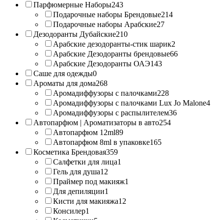
Парфюмерные Наборы
243
Подарочные наборы Брендовые
214
Подарочные наборы Арабские
27
Дезодоранты Дубайские
210
Арабские дезодоранты-стик шарик
2
Арабские Дезодоранты брендовые
66
Арабские Дезодоранты ОАЭ
143
Саше для одежды
0
Ароматы для дома
268
Аромадиффузоры с палочками
228
Аромадиффузоры с палочками Lux Jo Malone
4
Аромадиффузоры с распылителем
36
Автопарфюм | Ароматизаторы в авто
254
Автопарфюм 12ml
89
Автопарфюм 8ml в упаковке
165
Косметика Брендовая
359
Салфетки для лица
1
Гель для душа
12
Праймер под макияж
1
Для депиляции
1
Кисти для макияжа
12
Консилер
1