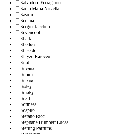
Salvadore Ferragamo
Santa Maria Novella
Sasimi
Senana
Sergio Tacchini
Sevencool
Shaik
Shedoes
Shiseido
SIayzu Raioceu
Sifat
Silvana
Simimi
Sinana
Sisley
Smoky
Snail
Softness
Sospiro
Stefano Ricci
Stephane Humbert Lucas
Sterling Parfums