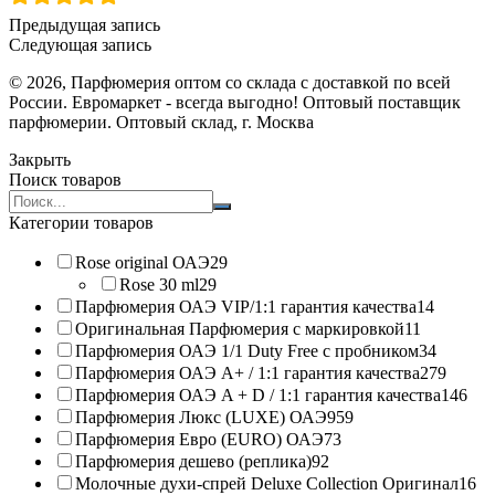
Предыдущая запись
Следующая запись
© 2026, Парфюмерия оптом со склада с доставкой по всей
России. Евромаркет - всегда выгодно! Оптовый поставщик
парфюмерии. Оптовый склад, г. Москва
Закрыть
Поиск товаров
Search
products:
Категории товаров
Rose original ОАЭ
29
Rose 30 ml
29
Парфюмерия ОАЭ VIP/1:1 гарантия качества
14
Оригинальная Парфюмерия с маркировкой
11
Парфюмерия ОАЭ 1/1 Duty Free с пробником
34
Парфюмерия ОАЭ A+ / 1:1 гарантия качества
279
Парфюмерия ОАЭ A + D / 1:1 гарантия качества
146
Парфюмерия Люкс (LUXE) ОАЭ
959
Парфюмерия Евро (EURO) ОАЭ
73
Парфюмерия дешево (реплика)
92
Молочные духи-спрей Deluxe Collection Оригинал
16