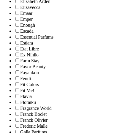
Elizabeth Arden
Elizavecca
Emaar
Emper
Enough
Escada
Essential Parfums
Estiara
Etat Libre
Ex Nihilo
Farm Stay
Favor Beauty
Fayankou
Fendi
Fit Colors
Fit Me!
Flavia
Floraïku
Fragrance World
Franck Boclet
Franck Olivier
Frederic Malle
Galla Parfums