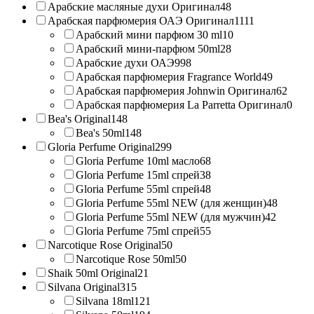
Арабские масляные духи Оригинал
48
Арабская парфюмерия ОАЭ Оригинал
1111
Арабский мини парфюм 30 ml
10
Арабский мини-парфюм 50ml
28
Арабские духи ОАЭ
998
Арабская парфюмерия Fragrance World
49
Арабская парфюмерия Johnwin Оригинал
62
Арабская парфюмерия La Parretta Оригинал
0
Bea's Original
148
Bea's 50ml
148
Gloria Perfume Original
299
Gloria Perfume 10ml масло
68
Gloria Perfume 15ml спрей
38
Gloria Perfume 55ml спрей
48
Gloria Perfume 55ml NEW (для женщин)
48
Gloria Perfume 55ml NEW (для мужчин)
42
Gloria Perfume 75ml спрей
55
Narcotique Rose Original
50
Narcotique Rose 50ml
50
Shaik 50ml Original
21
Silvana Original
315
Silvana 18ml
121