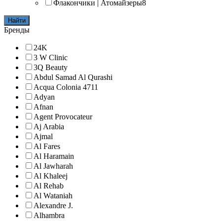
Флакончики | Атомайзеры
8
Найти
Бренды
24K
3 W Clinic
3Q Beauty
Abdul Samad Al Qurashi
Acqua Colonia 4711
Adyan
Afnan
Agent Provocateur
Aj Arabia
Ajmal
Al Fares
Al Haramain
Al Jawharah
Al Khaleej
Al Rehab
Al Wataniah
Alexandre J.
Alhambra