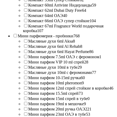
Компакт 60ml Arriviste Нидерланды
59
Компакт 62ml Dubai Duty Free
64
Компакт 64ml ОАЭ
40
Компакт 66ml ОАЭ супер стойкие
104
Компакт 67ml Fragrance World подарочная
коробка
107
Мини парфюмерия - пробники
768
Масляные духи 6ml Aksa
8
Масляные духи 6ml Al Rehab
8
Масляные духи 6ml Hayat Perfume
86
Мини парфюм 7.5ml ОАЭ с феромоном
1
Мини парфюм VIP 10 ml спрей
28
Масляные духи 10ml в тубе
29
Масляные духи 10ml с феромонами
77
Мини парфюм 10-15ml ручка
60
Мини парфюм 10ml pheromon
9
Мини парфюм 12ml спрей стойкие в коробке
46
Мини парфюм 15.5ml спрей
73
Мини парфюм 15ml спрей в тубе
0
Мини парфюм 19ml в мешочке
9
Мини парфюм 20ml ручка ОАЭ
221
Мини парфюм 23ml ОАЭ в тубе
53