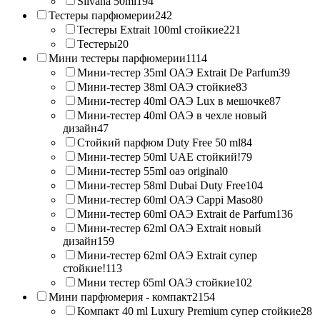
Silvana 50ml
194
Тестеры парфюмерии
242
Тестеры Extrait 100ml стойкие
221
Тестеры
20
Мини тестеры парфюмерии
1114
Мини-тестер 35ml ОАЭ Extrait De Parfum
39
Мини-тестер 38ml ОАЭ стойкие
83
Мини-тестер 40ml ОАЭ Lux в мешочке
87
Мини-тестер 40ml ОАЭ в чехле новый
дизайн
47
Стойкий парфюм Duty Free 50 ml
84
Мини-тестер 50ml UAE стойкий!
79
Мини-тестер 55ml оаэ original
0
Мини-тестер 58ml Dubai Duty Free
104
Мини-тестер 60ml ОАЭ Cappi Maso
80
Мини-тестер 60ml ОАЭ Extrait de Parfum
136
Мини-тестер 62ml ОАЭ Extrait новый
дизайн
159
Мини-тестер 62ml ОАЭ Extrait супер
стойкие!
113
Мини тестер 65ml ОАЭ стойкие
102
Мини парфюмерия - компакт
2154
Компакт 40 ml Luxury Premium супер стойкие
28