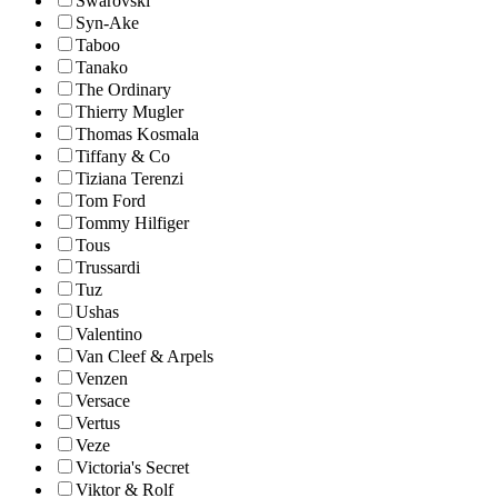
Swarovski
Syn-Ake
Taboo
Tanako
The Ordinary
Thierry Mugler
Thomas Kosmala
Tiffany & Co
Tiziana Terenzi
Tom Ford
Tommy Hilfiger
Tous
Trussardi
Tuz
Ushas
Valentino
Van Cleef & Arpels
Venzen
Versace
Vertus
Veze
Victoria's Secret
Viktor & Rolf