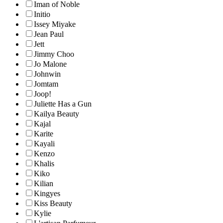
Iman of Noble
Initio
Issey Miyake
Jean Paul
Jett
Jimmy Choo
Jo Malone
Johnwin
Jomtam
Joop!
Juliette Has a Gun
Kailya Beauty
Kajal
Karite
Kayali
Kenzo
Khalis
Kiko
Kilian
Kingyes
Kiss Beauty
Kylie