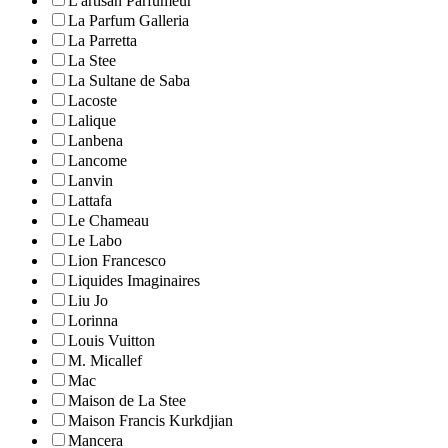
L'artisan Parfumeur
La Parfum Galleria
La Parretta
La Stee
La Sultane de Saba
Lacoste
Lalique
Lanbena
Lancome
Lanvin
Lattafa
Le Chameau
Le Labo
Lion Francesco
Liquides Imaginaires
Liu Jo
Lorinna
Louis Vuitton
M. Micallef
Mac
Maison de La Stee
Maison Francis Kurkdjian
Mancera