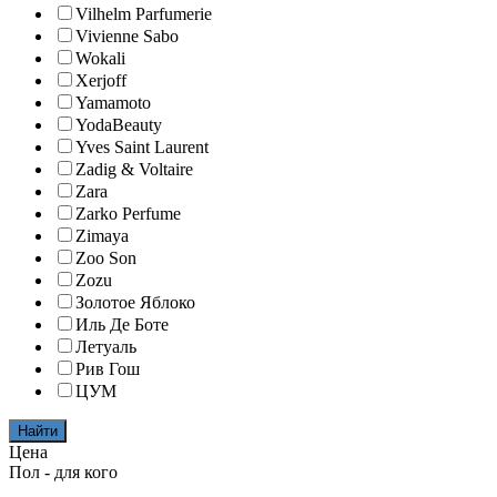
Vilhelm Parfumerie
Vivienne Sabo
Wokali
Xerjoff
Yamamoto
YodaBeauty
Yves Saint Laurent
Zadig & Voltaire
Zara
Zarko Perfume
Zimaya
Zoo Son
Zozu
Золотое Яблоко
Иль Де Боте
Летуаль
Рив Гош
ЦУМ
Найти
Цена
Пол - для кого