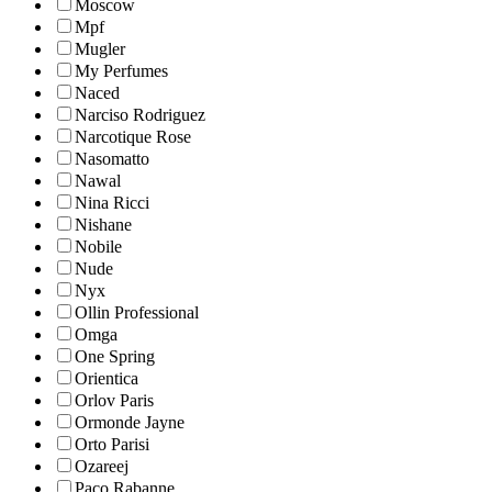
Moscow
Mpf
Mugler
My Perfumes
Naced
Narciso Rodriguez
Narcotique Rose
Nasomatto
Nawal
Nina Ricci
Nishane
Nobile
Nude
Nyx
Ollin Professional
Omga
One Spring
Orientica
Orlov Paris
Ormonde Jayne
Orto Parisi
Ozareej
Paco Rabanne