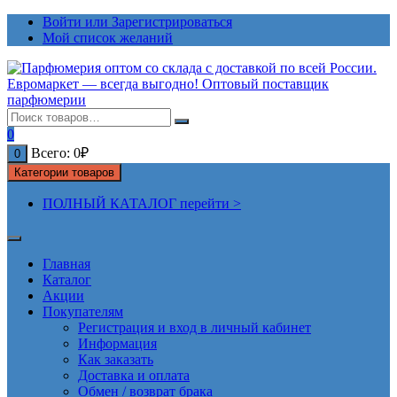
Перейти
Войти или Зарегистрироваться
к
Мой список желаний
содержимому
0
Всего:
0
₽
0
Категории товаров
ПОЛНЫЙ КАТАЛОГ перейти >
Главная
Каталог
Акции
Покупателям
Регистрация и вход в личный кабинет
Информация
Как заказать
Доставка и оплата
Обмен / возврат брака