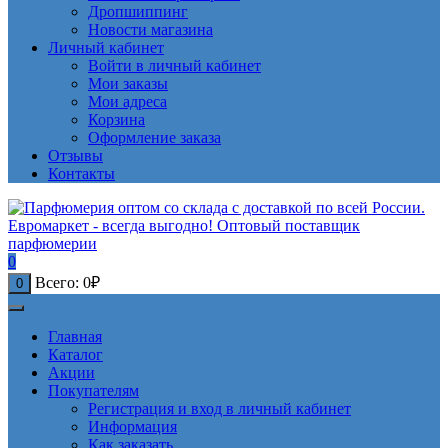
Дропшиппинг
Новости магазина
Личный кабинет
Войти в личный кабинет
Мои заказы
Мои адреса
Корзина
Оформление заказа
Отзывы
Контакты
0
Всего:
0
₽
0
Главная
Каталог
Акции
Покупателям
Регистрация и вход в личный кабинет
Информация
Как заказать