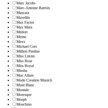
Marc Jacobs
Marc-Antoine Barrois
Mascara
Mavellin
Max Factor
Max Mara
Medori
Memo
Mexx
Michael Cors
Million Pauline
Miss Lirenn
Miss Rose
Miss Royal
Missha
Moc Allure
Mode Creation Munich
Mont Blanc
Montale
Moresque
Morph
Moschino