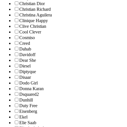
Christian Dior
Christian Richard
Christina Aguilera
Clinique Happy
Clive Christian
Cool Clever
Cosmiso
Creed
Dahab
Davidoff
Dear She
Diesel
Diptyque
Disaar
Dodo Girl
Donna Karan
Dsquared2
Dunhill
Duty Free
Eisenberg
Ekel
Elie Saab