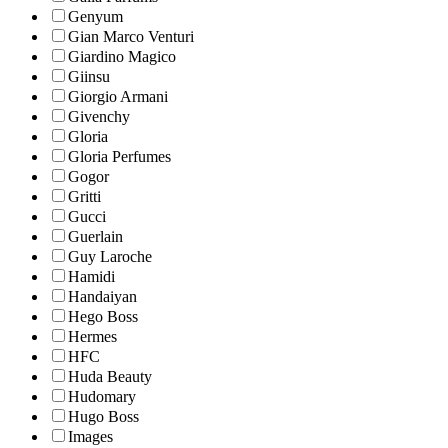
Genyum
Gian Marco Venturi
Giardino Magico
Giinsu
Giorgio Armani
Givenchy
Gloria
Gloria Perfumes
Gogor
Gritti
Gucci
Guerlain
Guy Laroche
Hamidi
Handaiyan
Hego Boss
Hermes
HFC
Huda Beauty
Hudomary
Hugo Boss
Images