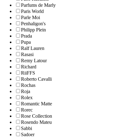
Parfums de Marly
Paris World
Parle Moi
Penhaligon's
Philipp Plein
Prada
Pupa
Ralf Lauren
Rasasi
Remy Latour
Richard
RiiFFS
Roberto Cavalli
Rochas
Roja
Rolex
Romantic Matte
Rorec
Rose Collection
Rosendo Mateu
Sabbi
Sadoer