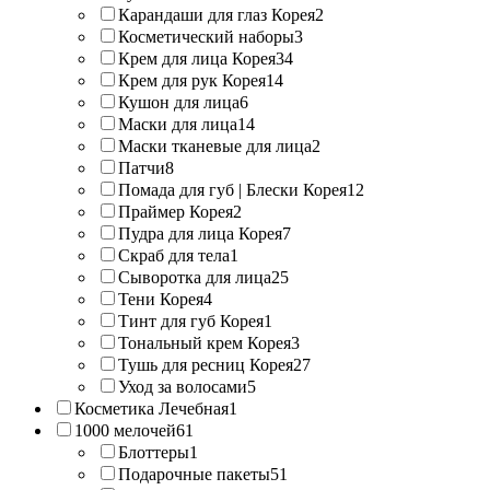
Карандаши для глаз Корея
2
Косметический наборы
3
Крем для лица Корея
34
Крем для рук Корея
14
Кушон для лица
6
Маски для лица
14
Маски тканевые для лица
2
Патчи
8
Помада для губ | Блески Корея
12
Праймер Корея
2
Пудра для лица Корея
7
Скраб для тела
1
Сыворотка для лица
25
Тени Корея
4
Тинт для губ Корея
1
Тональный крем Корея
3
Тушь для ресниц Корея
27
Уход за волосами
5
Косметика Лечебная
1
1000 мелочей
61
Блоттеры
1
Подарочные пакеты
51