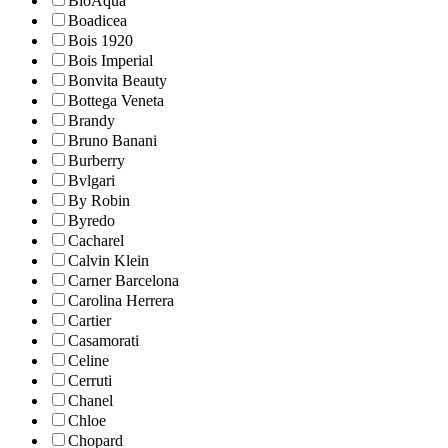
BioAqua
Boadicea
Bois 1920
Bois Imperial
Bonvita Beauty
Bottega Veneta
Brandy
Bruno Banani
Burberry
Bvlgari
By Robin
Byredo
Cacharel
Calvin Klein
Carner Barcelona
Carolina Herrera
Cartier
Casamorati
Celine
Cerruti
Chanel
Chloe
Chopard