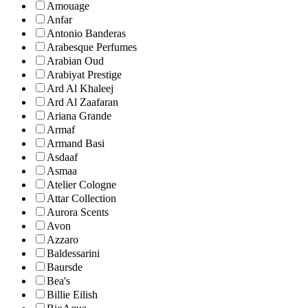
Amouage
Anfar
Antonio Banderas
Arabesque Perfumes
Arabian Oud
Arabiyat Prestige
Ard Al Khaleej
Ard Al Zaafaran
Ariana Grande
Armaf
Armand Basi
Asdaaf
Asmaa
Atelier Cologne
Attar Collection
Aurora Scents
Avon
Azzaro
Baldessarini
Baursde
Bea's
Billie Eilish