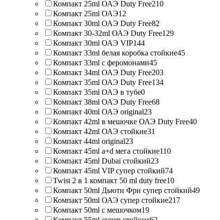
Компакт 25ml ОАЭ Duty Free
210
Компакт 25ml ОАЭ
12
Компакт 30ml ОАЭ Duty Free
82
Компакт 30-32ml ОАЭ Duty Free
129
Компакт 30ml ОАЭ VIP
144
Компакт 33ml белая коробка стойкие
45
Компакт 33ml с феромонами
45
Компакт 34ml ОАЭ Duty Free
203
Компакт 35ml ОАЭ Duty Free
134
Компакт 35ml ОАЭ в тубе
0
Компакт 38ml ОАЭ Duty Free
68
Компакт 40ml ОАЭ original
23
Компакт 42ml в мешочке ОАЭ Duty Free
40
Компакт 42ml ОАЭ стойкие
31
Компакт 44ml original
23
Компакт 45ml a+d мега стойкие
110
Компакт 45ml Dubai стойкий
23
Компакт 45ml VIP супер стойкий
74
Twist 2 в 1 компакт 50 ml duty free
10
Компакт 50ml Дьюти Фри супер стойкий
49
Компакт 50ml ОАЭ супер стойкие
217
Компакт 50ml с мешочком
19
Компакт 55ml супер стойкие
62