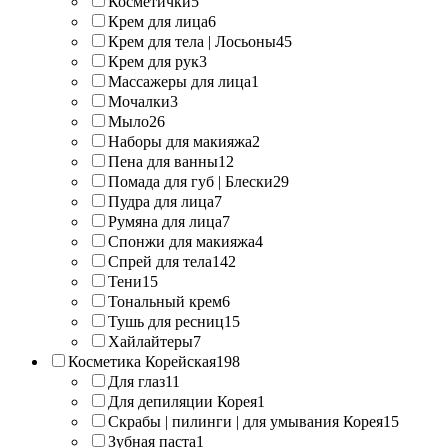
Косметички
5
Крем для лица
6
Крем для тела | Лосьоны
45
Крем для рук
3
Массажеры для лица
1
Мочалки
3
Мыло
26
Наборы для макияжа
2
Пена для ванны
12
Помада для губ | Блески
29
Пудра для лица
7
Румяна для лица
7
Спонжи для макияжа
4
Спрей для тела
142
Тени
15
Тональный крем
6
Тушь для ресниц
15
Хайлайтеры
7
Косметика Корейская
198
Для глаз
11
Для депиляции Корея
1
Скрабы | пилинги | для умывания Корея
15
Зубная паста
1