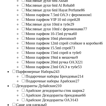
Масляные духи 6ml Aksa
8
Масляные духи 6ml Al Rehab
8
Масляные духи 6ml Hayat Perfume
86
Мини парфюм 7.5ml ОАЭ с феромоном
1
Мини парфюм VIP 10 ml спрей
28
Масляные духи 10ml в тубе
29
Масляные духи 10ml с феромонами
77
Мини парфюм 10-15ml ручка
60
Мини парфюм 10ml pheromon
9
Мини парфюм 12ml спрей стойкие в коробке
46
Мини парфюм 15.5ml спрей
73
Мини парфюм 15ml спрей в тубе
0
Мини парфюм 19ml в мешочке
9
Мини парфюм 20ml ручка ОАЭ
221
Мини парфюм 23ml ОАЭ в тубе
53
Парфюмерные Наборы
243
Подарочные наборы Брендовые
214
Подарочные наборы Арабские
27
Дезодоранты Дубайские
210
Арабские дезодоранты-стик шарик
2
Арабские Дезодоранты брендовые
66
Арабские Дезодоранты ОАЭ
143
Саше для одежды
0