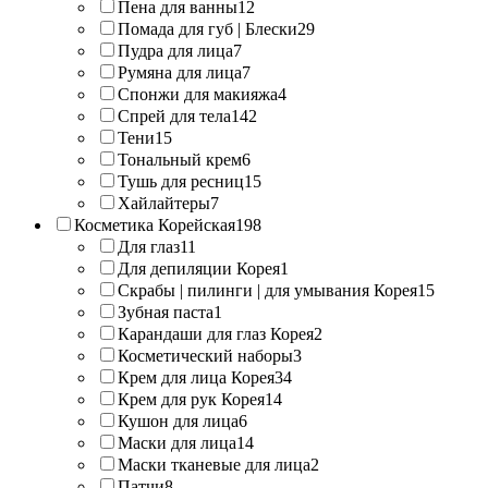
Пена для ванны
12
Помада для губ | Блески
29
Пудра для лица
7
Румяна для лица
7
Спонжи для макияжа
4
Спрей для тела
142
Тени
15
Тональный крем
6
Тушь для ресниц
15
Хайлайтеры
7
Косметика Корейская
198
Для глаз
11
Для депиляции Корея
1
Скрабы | пилинги | для умывания Корея
15
Зубная паста
1
Карандаши для глаз Корея
2
Косметический наборы
3
Крем для лица Корея
34
Крем для рук Корея
14
Кушон для лица
6
Маски для лица
14
Маски тканевые для лица
2
Патчи
8