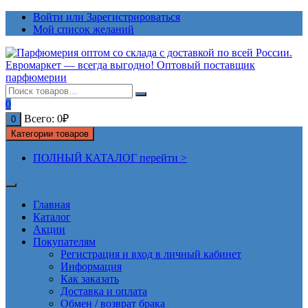
Перейти
Войти или Зарегистрироваться
к
Мой список желаний
содержимому
0
Всего:
0
₽
0
Категории товаров
ПОЛНЫЙ КАТАЛОГ перейти >
Главная
Каталог
Акции
Покупателям
Регистрация и вход в личный кабинет
Информация
Как заказать
Доставка и оплата
Обмен / возврат брака