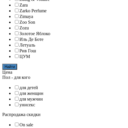
Zara
Zarko Perfume
Zimaya
Zoo Son
Zozu
Золотое Яблоко
Иль Де Боте
Летуаль
Рив Гош
ЦУМ
Найти
Цена
Пол - для кого
для детей
для женщин
для мужчин
унисекс
Распродажа скидки
On sale