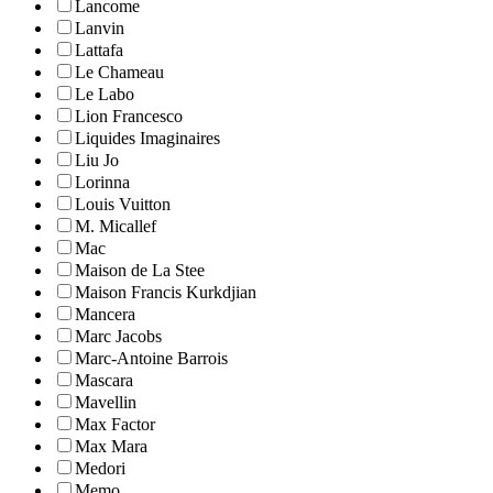
Lancome
Lanvin
Lattafa
Le Chameau
Le Labo
Lion Francesco
Liquides Imaginaires
Liu Jo
Lorinna
Louis Vuitton
M. Micallef
Mac
Maison de La Stee
Maison Francis Kurkdjian
Mancera
Marc Jacobs
Marc-Antoine Barrois
Mascara
Mavellin
Max Factor
Max Mara
Medori
Memo