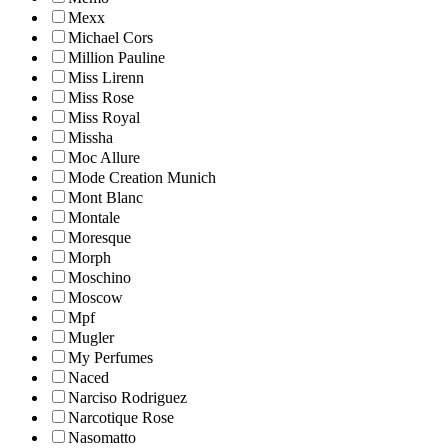
Mexx
Michael Cors
Million Pauline
Miss Lirenn
Miss Rose
Miss Royal
Missha
Moc Allure
Mode Creation Munich
Mont Blanc
Montale
Moresque
Morph
Moschino
Moscow
Mpf
Mugler
My Perfumes
Naced
Narciso Rodriguez
Narcotique Rose
Nasomatto