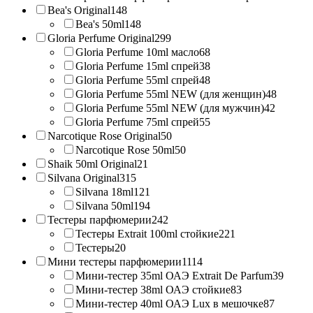
Bea's Original
148
Bea's 50ml
148
Gloria Perfume Original
299
Gloria Perfume 10ml масло
68
Gloria Perfume 15ml спрей
38
Gloria Perfume 55ml спрей
48
Gloria Perfume 55ml NEW (для женщин)
48
Gloria Perfume 55ml NEW (для мужчин)
42
Gloria Perfume 75ml спрей
55
Narcotique Rose Original
50
Narcotique Rose 50ml
50
Shaik 50ml Original
21
Silvana Original
315
Silvana 18ml
121
Silvana 50ml
194
Тестеры парфюмерии
242
Тестеры Extrait 100ml стойкие
221
Тестеры
20
Мини тестеры парфюмерии
1114
Мини-тестер 35ml ОАЭ Extrait De Parfum
39
Мини-тестер 38ml ОАЭ стойкие
83
Мини-тестер 40ml ОАЭ Lux в мешочке
87