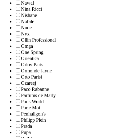
Nawal
Nina Ricci
Nishane
Nobile
Nude
Nyx
Ollin Professional
Omga
One Spring
Orientica
Orlov Paris
Ormonde Jayne
Orto Parisi
Ozareej
Paco Rabanne
Parfums de Marly
Paris World
Parle Moi
Penhaligon's
Philipp Plein
Prada
Pupa