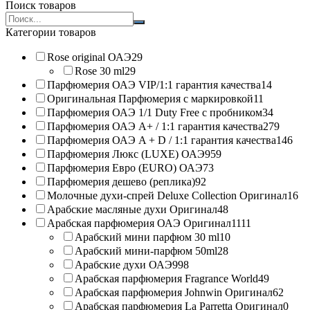
Поиск товаров
Search
products:
Категории товаров
Rose original ОАЭ
29
Rose 30 ml
29
Парфюмерия ОАЭ VIP/1:1 гарантия качества
14
Оригинальная Парфюмерия с маркировкой
11
Парфюмерия ОАЭ 1/1 Duty Free с пробником
34
Парфюмерия ОАЭ A+ / 1:1 гарантия качества
279
Парфюмерия ОАЭ A + D / 1:1 гарантия качества
146
Парфюмерия Люкс (LUXE) ОАЭ
959
Парфюмерия Евро (EURO) ОАЭ
73
Парфюмерия дешево (реплика)
92
Молочные духи-спрей Deluxe Collection Оригинал
16
Арабские масляные духи Оригинал
48
Арабская парфюмерия ОАЭ Оригинал
1111
Арабский мини парфюм 30 ml
10
Арабский мини-парфюм 50ml
28
Арабские духи ОАЭ
998
Арабская парфюмерия Fragrance World
49
Арабская парфюмерия Johnwin Оригинал
62
Арабская парфюмерия La Parretta Оригинал
0