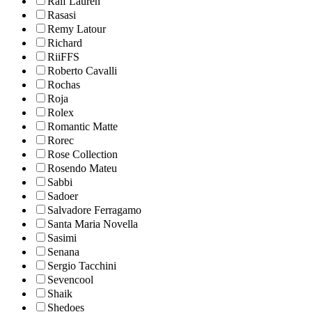
Ralf Lauren
Rasasi
Remy Latour
Richard
RiiFFS
Roberto Cavalli
Rochas
Roja
Rolex
Romantic Matte
Rorec
Rose Collection
Rosendo Mateu
Sabbi
Sadoer
Salvadore Ferragamo
Santa Maria Novella
Sasimi
Senana
Sergio Tacchini
Sevencool
Shaik
Shedoes