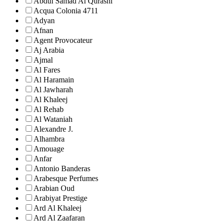
Abdul Samad Al Qurashi
Acqua Colonia 4711
Adyan
Afnan
Agent Provocateur
Aj Arabia
Ajmal
Al Fares
Al Haramain
Al Jawharah
Al Khaleej
Al Rehab
Al Wataniah
Alexandre J.
Alhambra
Amouage
Anfar
Antonio Banderas
Arabesque Perfumes
Arabian Oud
Arabiyat Prestige
Ard Al Khaleej
Ard Al Zaafaran