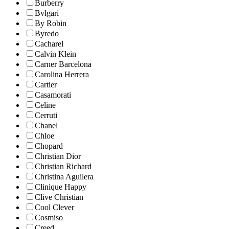
Burberry
Bvlgari
By Robin
Byredo
Cacharel
Calvin Klein
Carner Barcelona
Carolina Herrera
Cartier
Casamorati
Celine
Cerruti
Chanel
Chloe
Chopard
Christian Dior
Christian Richard
Christina Aguilera
Clinique Happy
Clive Christian
Cool Clever
Cosmiso
Creed