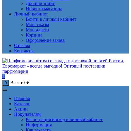
Дропшиппинг
Новости магазина
Личный кабинет
Войти в личный кабинет
Мои заказы
Мои адреса
Корзина
Оформление заказа
Отзывы
Контакты
0
Всего:
0
₽
0
Главная
Каталог
Акции
Покупателям
Регистрация и вход в личный кабинет
Информация
Как заказать