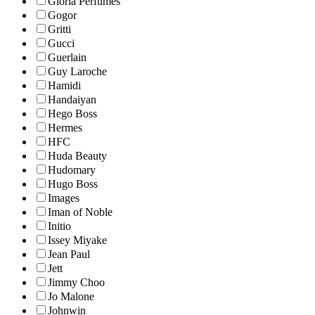
Gloria Perfumes
Gogor
Gritti
Gucci
Guerlain
Guy Laroche
Hamidi
Handaiyan
Hego Boss
Hermes
HFC
Huda Beauty
Hudomary
Hugo Boss
Images
Iman of Noble
Initio
Issey Miyake
Jean Paul
Jett
Jimmy Choo
Jo Malone
Johnwin