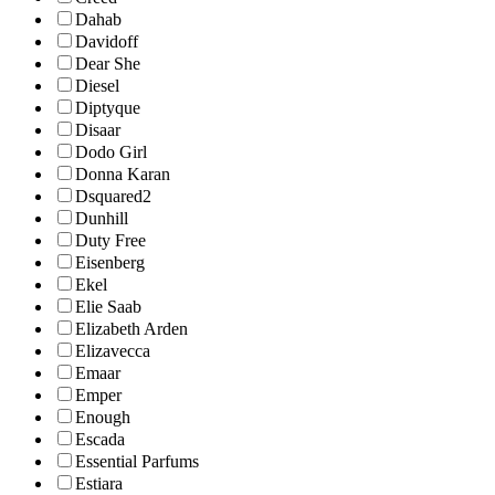
Dahab
Davidoff
Dear She
Diesel
Diptyque
Disaar
Dodo Girl
Donna Karan
Dsquared2
Dunhill
Duty Free
Eisenberg
Ekel
Elie Saab
Elizabeth Arden
Elizavecca
Emaar
Emper
Enough
Escada
Essential Parfums
Estiara