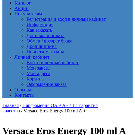
Каталог
Акции
Покупателям
Регистрация и вход в личный кабинет
Информация
Как заказать
Доставка и оплата
Обмен / возврат брака
Дропшиппинг
Новости магазина
Личный кабинет
Войти в личный кабинет
Мои заказы
Мои адреса
Корзина
Оформление заказа
Отзывы
Контакты
Главная
/
Парфюмерия ОАЭ A+ / 1:1 гарантия
качества
/ Versace Eros Energy 100 ml A +
Versace Eros Energy 100 ml A