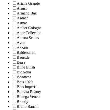
Ariana Grande
Armaf
Armand Basi
Asdaaf
Asmaa
Atelier Cologne
Attar Collection
Aurora Scents
Avon
Azzaro
Baldessarini
Baursde
Bea's
Billie Eilish
BioAqua
Boadicea
Bois 1920
Bois Imperial
Bonvita Beauty
Bottega Veneta
Brandy
Bruno Banani