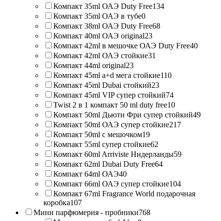
Компакт 35ml ОАЭ Duty Free
134
Компакт 35ml ОАЭ в тубе
0
Компакт 38ml ОАЭ Duty Free
68
Компакт 40ml ОАЭ original
23
Компакт 42ml в мешочке ОАЭ Duty Free
40
Компакт 42ml ОАЭ стойкие
31
Компакт 44ml original
23
Компакт 45ml a+d мега стойкие
110
Компакт 45ml Dubai стойкий
23
Компакт 45ml VIP супер стойкий
74
Twist 2 в 1 компакт 50 ml duty free
10
Компакт 50ml Дьюти Фри супер стойкий
49
Компакт 50ml ОАЭ супер стойкие
217
Компакт 50ml с мешочком
19
Компакт 55ml супер стойкие
62
Компакт 60ml Arriviste Нидерланды
59
Компакт 62ml Dubai Duty Free
64
Компакт 64ml ОАЭ
40
Компакт 66ml ОАЭ супер стойкие
104
Компакт 67ml Fragrance World подарочная
коробка
107
Мини парфюмерия - пробники
768