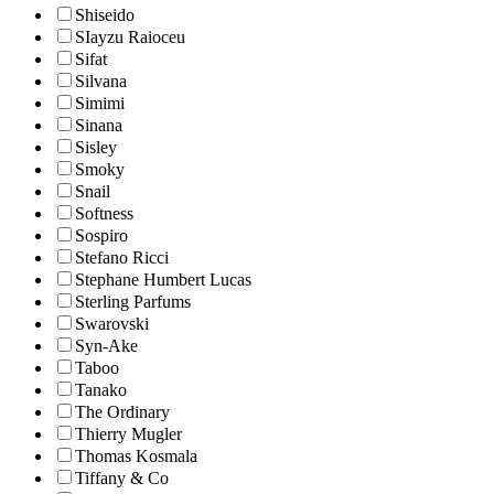
Shiseido
SIayzu Raioceu
Sifat
Silvana
Simimi
Sinana
Sisley
Smoky
Snail
Softness
Sospiro
Stefano Ricci
Stephane Humbert Lucas
Sterling Parfums
Swarovski
Syn-Ake
Taboo
Tanako
The Ordinary
Thierry Mugler
Thomas Kosmala
Tiffany & Co