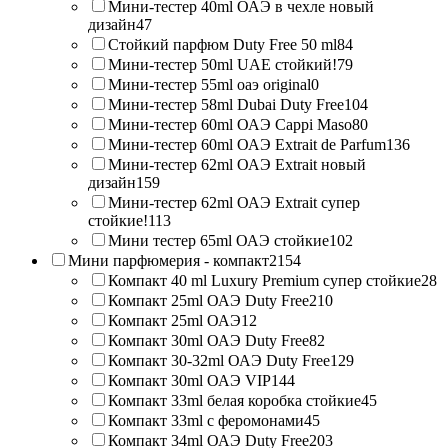
Мини-тестер 40ml ОАЭ в чехле новый
дизайн
47
Стойкий парфюм Duty Free 50 ml
84
Мини-тестер 50ml UAE стойкий!
79
Мини-тестер 55ml оаэ original
0
Мини-тестер 58ml Dubai Duty Free
104
Мини-тестер 60ml ОАЭ Cappi Maso
80
Мини-тестер 60ml ОАЭ Extrait de Parfum
136
Мини-тестер 62ml ОАЭ Extrait новый
дизайн
159
Мини-тестер 62ml ОАЭ Extrait супер
стойкие!
113
Мини тестер 65ml ОАЭ стойкие
102
Мини парфюмерия - компакт
2154
Компакт 40 ml Luxury Premium супер стойкие
28
Компакт 25ml ОАЭ Duty Free
210
Компакт 25ml ОАЭ
12
Компакт 30ml ОАЭ Duty Free
82
Компакт 30-32ml ОАЭ Duty Free
129
Компакт 30ml ОАЭ VIP
144
Компакт 33ml белая коробка стойкие
45
Компакт 33ml с феромонами
45
Компакт 34ml ОАЭ Duty Free
203