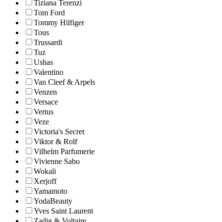
Tiziana Terenzi
Tom Ford
Tommy Hilfiger
Tous
Trussardi
Tuz
Ushas
Valentino
Van Cleef & Arpels
Venzen
Versace
Vertus
Veze
Victoria's Secret
Viktor & Rolf
Vilhelm Parfumerie
Vivienne Sabo
Wokali
Xerjoff
Yamamoto
YodaBeauty
Yves Saint Laurent
Zadig & Voltaire