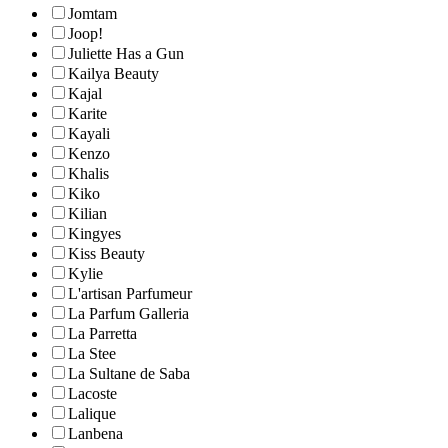
Jomtam
Joop!
Juliette Has a Gun
Kailya Beauty
Kajal
Karite
Kayali
Kenzo
Khalis
Kiko
Kilian
Kingyes
Kiss Beauty
Kylie
L'artisan Parfumeur
La Parfum Galleria
La Parretta
La Stee
La Sultane de Saba
Lacoste
Lalique
Lanbena