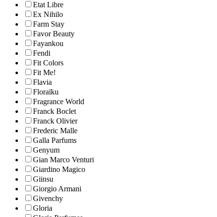
Etat Libre
Ex Nihilo
Farm Stay
Favor Beauty
Fayankou
Fendi
Fit Colors
Fit Me!
Flavia
Floraïku
Fragrance World
Franck Boclet
Franck Olivier
Frederic Malle
Galla Parfums
Genyum
Gian Marco Venturi
Giardino Magico
Giinsu
Giorgio Armani
Givenchy
Gloria