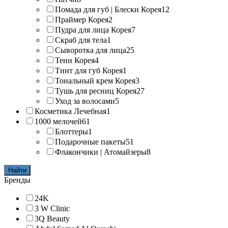
Помада для губ | Блески Корея
12
Праймер Корея
2
Пудра для лица Корея
7
Скраб для тела
1
Сыворотка для лица
25
Тени Корея
4
Тинт для губ Корея
1
Тональный крем Корея
3
Тушь для ресниц Корея
27
Уход за волосами
5
Косметика Лечебная
1
1000 мелочей
61
Блоттеры
1
Подарочные пакеты
51
Флакончики | Атомайзеры
8
Найти
Бренды
24K
3 W Clinic
3Q Beauty