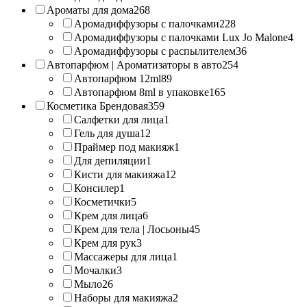
Ароматы для дома
268
Аромадиффузоры с палочками
228
Аромадиффузоры с палочками Lux Jo Malone
4
Аромадиффузоры с распылителем
36
Автопарфюм | Ароматизаторы в авто
254
Автопарфюм 12ml
89
Автопарфюм 8ml в упаковке
165
Косметика Брендовая
359
Салфетки для лица
1
Гель для душа
12
Праймер под макияж
1
Для депиляции
1
Кисти для макияжа
12
Консилер
1
Косметички
5
Крем для лица
6
Крем для тела | Лосьоны
45
Крем для рук
3
Массажеры для лица
1
Мочалки
3
Мыло
26
Наборы для макияжа
2