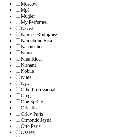
Moscow
Mpf
Mugler
My Perfumes
Naced
Narciso Rodriguez
Narcotique Rose
Nasomatto
Nawal
Nina Ricci
Nishane
Nobile
Nude
Nyx
Ollin Professional
Omga
One Spring
Orientica
Orlov Paris
Ormonde Jayne
Orto Parisi
Ozareej