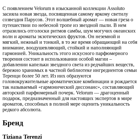
С появлением Velorum в изысканной коллекции Assoluto
засияла новая звезда, посвященная самому яркому светилу
созвездия Парусов. Этот волшебный аромат — новая греза о
путешествии по небесной тропе из звездной пыли. В нем
отразились отголоски ритмов самбы, шум могучих океанских
волн и ароматы экзотических фруктов. Он неземной и
мягкий, нежный и тонкий, в то же время обращающий на себя
внимание, воодушевляющий, стойкий и наполняющий
гармонией. Уникальность этого искусного парфюмерного
творения состоит в использовании особой магии –
добавлении капельки звездного света из редчайших веществ,
бережно хранимых в частной библиотеке ингредиентов семьи
Теренци более 50 лет. Из них образуются
головокружительные ароматические комбинации и рождается
так называемый «гармонический диссонанс», составляющий
авторский парфюмерный почерк. Velorum — драгоценный
подарок, предназначенный для настоящих экспертов в мире
ароматов, способных в полной мере оценить уникальность
редкого абсолюта.
Бренд
Tiziana Terenzi