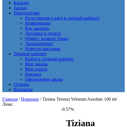
Каталог
Акции
Покупателям
Регистрация и вход в личный кабинет
Информация
Как заказать
Доставка и оплата
Обмен / возврат брака
Дропшиппинг
Новости магазина
Личный кабинет
Войти в личный кабинет
Мои заказы
Мои адреса
Корзина
Оформление заказа
Отзывы
Контакты
Главная
/
Новинки
/ Tiziana Terenzi Velorum Assoluto 100 ml
Люкс
-9.57%
Tiziana