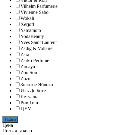
Viktor & Rolf
Vilhelm Parfumerie
Vivienne Sabo
Wokali
Xerjoff
Yamamoto
YodaBeauty
Yves Saint Laurent
Zadig & Voltaire
Zara
Zarko Perfume
Zimaya
Zoo Son
Zozu
Золотое Яблоко
Иль Де Боте
Летуаль
Рив Гош
ЦУМ
Найти
Цена
Пол - для кого