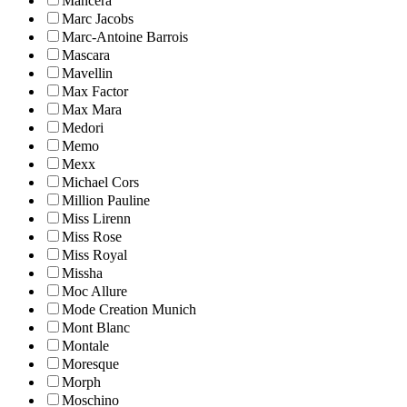
Mancera
Marc Jacobs
Marc-Antoine Barrois
Mascara
Mavellin
Max Factor
Max Mara
Medori
Memo
Mexx
Michael Cors
Million Pauline
Miss Lirenn
Miss Rose
Miss Royal
Missha
Moc Allure
Mode Creation Munich
Mont Blanc
Montale
Moresque
Morph
Moschino