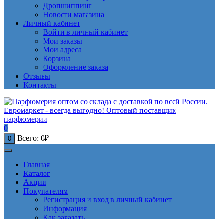
Дропшиппинг
Новости магазина
Личный кабинет
Войти в личный кабинет
Мои заказы
Мои адреса
Корзина
Оформление заказа
Отзывы
Контакты
0
Всего:
0
₽
0
Главная
Каталог
Акции
Покупателям
Регистрация и вход в личный кабинет
Информация
Как заказать