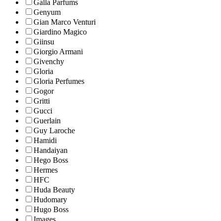
Galla Parfums
Genyum
Gian Marco Venturi
Giardino Magico
Giinsu
Giorgio Armani
Givenchy
Gloria
Gloria Perfumes
Gogor
Gritti
Gucci
Guerlain
Guy Laroche
Hamidi
Handaiyan
Hego Boss
Hermes
HFC
Huda Beauty
Hudomary
Hugo Boss
Images