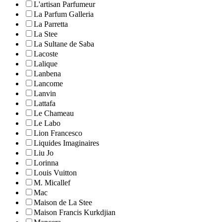
L'artisan Parfumeur
La Parfum Galleria
La Parretta
La Stee
La Sultane de Saba
Lacoste
Lalique
Lanbena
Lancome
Lanvin
Lattafa
Le Chameau
Le Labo
Lion Francesco
Liquides Imaginaires
Liu Jo
Lorinna
Louis Vuitton
M. Micallef
Mac
Maison de La Stee
Maison Francis Kurkdjian