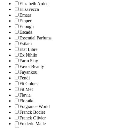
Elizabeth Arden
Elizavecca
Emaar
Emper
Enough
Escada
Essential Parfums
Estiara
Etat Libre
Ex Nihilo
Farm Stay
Favor Beauty
Fayankou
Fendi
Fit Colors
Fit Me!
Flavia
Floraïku
Fragrance World
Franck Boclet
Franck Olivier
Frederic Malle