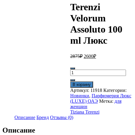
Terenzi
Velorum
Assoluto 100
ml Люкс
Первоначальная
Текущая
2875
₽
2600
₽
цена
цена:
составляла
2600₽.
Количество
2875₽.
товара
Tiziana
В корзину
Terenzi
Артикул:
11918
Категории:
Velorum
Новинки
,
Парфюмерия Люкс
Assoluto
(LUXE) ОАЭ
Метка:
для
100
женщин
ml
Tiziana Terenzi
Люкс
Описание
Бренд
Отзывы (0)
Описание