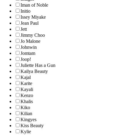
Iman of Noble
Initio
Issey Miyake
Jean Paul
Jett
Jimmy Choo
Jo Malone
Johnwin
Jomtam
Joop!
Juliette Has a Gun
Kailya Beauty
Kajal
Karite
Kayali
Kenzo
Khalis
Kiko
Kilian
Kingyes
Kiss Beauty
Kylie