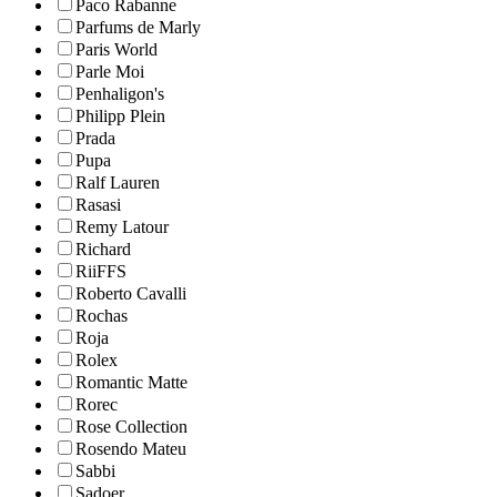
Paco Rabanne
Parfums de Marly
Paris World
Parle Moi
Penhaligon's
Philipp Plein
Prada
Pupa
Ralf Lauren
Rasasi
Remy Latour
Richard
RiiFFS
Roberto Cavalli
Rochas
Roja
Rolex
Romantic Matte
Rorec
Rose Collection
Rosendo Mateu
Sabbi
Sadoer