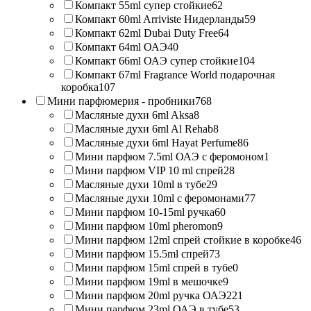
Компакт 55ml супер стойкие
62
Компакт 60ml Arriviste Нидерланды
59
Компакт 62ml Dubai Duty Free
64
Компакт 64ml ОАЭ
40
Компакт 66ml ОАЭ супер стойкие
104
Компакт 67ml Fragrance World подарочная
коробка
107
Мини парфюмерия - пробники
768
Масляные духи 6ml Aksa
8
Масляные духи 6ml Al Rehab
8
Масляные духи 6ml Hayat Perfume
86
Мини парфюм 7.5ml ОАЭ с феромоном
1
Мини парфюм VIP 10 ml спрей
28
Масляные духи 10ml в тубе
29
Масляные духи 10ml с феромонами
77
Мини парфюм 10-15ml ручка
60
Мини парфюм 10ml pheromon
9
Мини парфюм 12ml спрей стойкие в коробке
46
Мини парфюм 15.5ml спрей
73
Мини парфюм 15ml спрей в тубе
0
Мини парфюм 19ml в мешочке
9
Мини парфюм 20ml ручка ОАЭ
221
Мини парфюм 23ml ОАЭ в тубе
53