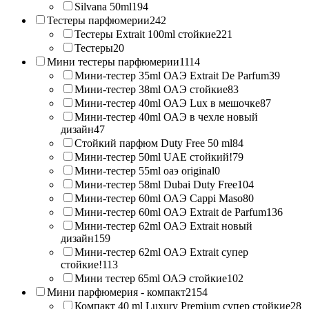
Silvana 50ml
194
Тестеры парфюмерии
242
Тестеры Extrait 100ml стойкие
221
Тестеры
20
Мини тестеры парфюмерии
1114
Мини-тестер 35ml ОАЭ Extrait De Parfum
39
Мини-тестер 38ml ОАЭ стойкие
83
Мини-тестер 40ml ОАЭ Lux в мешочке
87
Мини-тестер 40ml ОАЭ в чехле новый
дизайн
47
Стойкий парфюм Duty Free 50 ml
84
Мини-тестер 50ml UAE стойкий!
79
Мини-тестер 55ml оаэ original
0
Мини-тестер 58ml Dubai Duty Free
104
Мини-тестер 60ml ОАЭ Cappi Maso
80
Мини-тестер 60ml ОАЭ Extrait de Parfum
136
Мини-тестер 62ml ОАЭ Extrait новый
дизайн
159
Мини-тестер 62ml ОАЭ Extrait супер
стойкие!
113
Мини тестер 65ml ОАЭ стойкие
102
Мини парфюмерия - компакт
2154
Компакт 40 ml Luxury Premium супер стойкие
28