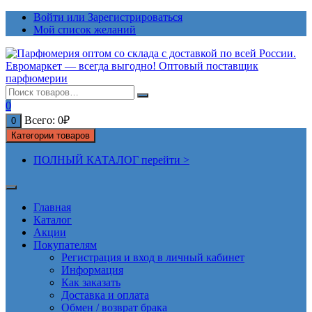
Перейти
Войти или Зарегистрироваться
к
Мой список желаний
содержимому
0
Всего:
0
₽
0
Категории товаров
ПОЛНЫЙ КАТАЛОГ перейти >
Главная
Каталог
Акции
Покупателям
Регистрация и вход в личный кабинет
Информация
Как заказать
Доставка и оплата
Обмен / возврат брака