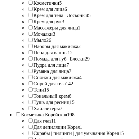
Косметички
5
Крем для лица
6
Крем для тела | Лосьоны
45
Крем для рук
3
Массажеры для лица
1
Мочалки
3
Мыло
26
Наборы для макияжа
2
Пена для ванны
12
Помада для губ | Блески
29
Пудра для лица
7
Румяна для лица
7
Спонжи для макияжа
4
Спрей для тела
142
Тени
15
Тональный крем
6
Тушь для ресниц
15
Хайлайтеры
7
Косметика Корейская
198
Для глаз
11
Для депиляции Корея
1
Скрабы | пилинги | для умывания Корея
15