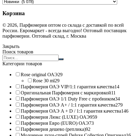
Корзина
© 2026, Парфюмерия оптом со склада с доставкой по всей
России. Евромаркет - всегда выгодно! Оптовый поставщик
парфюмерии. Оптовый склад, г. Москва
Закрыть
Поиск товаров
Search
products:
Категории товаров
Rose original ОАЭ
29
Rose 30 ml
29
Парфюмерия ОАЭ VIP/1:1 гарантия качества
14
Оригинальная Парфюмерия с маркировкой
11
Парфюмерия ОАЭ 1/1 Duty Free с пробником
34
Парфюмерия ОАЭ A+ / 1:1 гарантия качества
279
Парфюмерия ОАЭ A + D / 1:1 гарантия качества
146
Парфюмерия Люкс (LUXE) ОАЭ
959
Парфюмерия Евро (EURO) ОАЭ
73
Парфюмерия дешево (реплика)
92
Молочные духи-спрей Deluxe Collection Оригинал
16