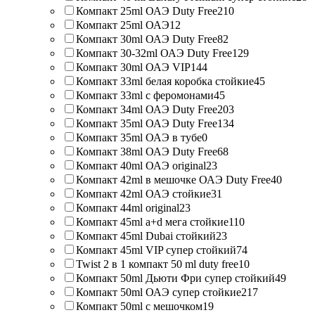
Компакт 25ml ОАЭ Duty Free
210
Компакт 25ml ОАЭ
12
Компакт 30ml ОАЭ Duty Free
82
Компакт 30-32ml ОАЭ Duty Free
129
Компакт 30ml ОАЭ VIP
144
Компакт 33ml белая коробка стойкие
45
Компакт 33ml с феромонами
45
Компакт 34ml ОАЭ Duty Free
203
Компакт 35ml ОАЭ Duty Free
134
Компакт 35ml ОАЭ в тубе
0
Компакт 38ml ОАЭ Duty Free
68
Компакт 40ml ОАЭ original
23
Компакт 42ml в мешочке ОАЭ Duty Free
40
Компакт 42ml ОАЭ стойкие
31
Компакт 44ml original
23
Компакт 45ml a+d мега стойкие
110
Компакт 45ml Dubai стойкий
23
Компакт 45ml VIP супер стойкий
74
Twist 2 в 1 компакт 50 ml duty free
10
Компакт 50ml Дьюти Фри супер стойкий
49
Компакт 50ml ОАЭ супер стойкие
217
Компакт 50ml с мешочком
19