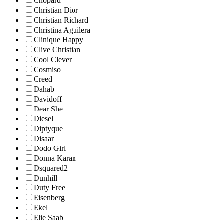
Chopard
Christian Dior
Christian Richard
Christina Aguilera
Clinique Happy
Clive Christian
Cool Clever
Cosmiso
Creed
Dahab
Davidoff
Dear She
Diesel
Diptyque
Disaar
Dodo Girl
Donna Karan
Dsquared2
Dunhill
Duty Free
Eisenberg
Ekel
Elie Saab