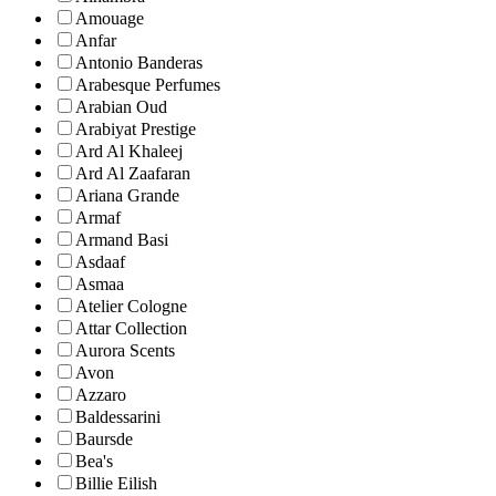
Amouage
Anfar
Antonio Banderas
Arabesque Perfumes
Arabian Oud
Arabiyat Prestige
Ard Al Khaleej
Ard Al Zaafaran
Ariana Grande
Armaf
Armand Basi
Asdaaf
Asmaa
Atelier Cologne
Attar Collection
Aurora Scents
Avon
Azzaro
Baldessarini
Baursde
Bea's
Billie Eilish