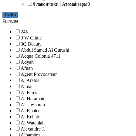
Флакончики | Атомайзеры
8
Найти
Бренды
24K
3 W Clinic
3Q Beauty
Abdul Samad Al Qurashi
Acqua Colonia 4711
Adyan
Afnan
Agent Provocateur
Aj Arabia
Ajmal
Al Fares
Al Haramain
Al Jawharah
Al Khaleej
Al Rehab
Al Wataniah
Alexandre J.
Alhambra