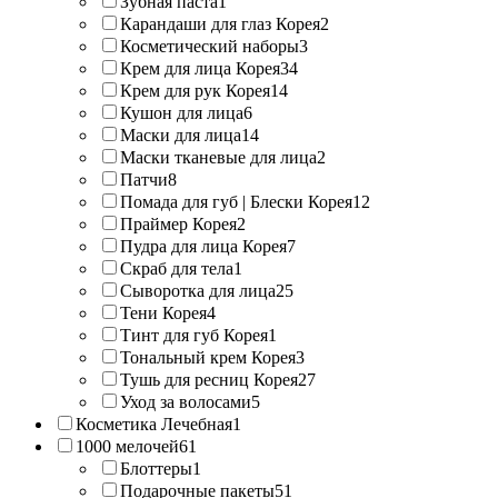
Зубная паста
1
Карандаши для глаз Корея
2
Косметический наборы
3
Крем для лица Корея
34
Крем для рук Корея
14
Кушон для лица
6
Маски для лица
14
Маски тканевые для лица
2
Патчи
8
Помада для губ | Блески Корея
12
Праймер Корея
2
Пудра для лица Корея
7
Скраб для тела
1
Сыворотка для лица
25
Тени Корея
4
Тинт для губ Корея
1
Тональный крем Корея
3
Тушь для ресниц Корея
27
Уход за волосами
5
Косметика Лечебная
1
1000 мелочей
61
Блоттеры
1
Подарочные пакеты
51