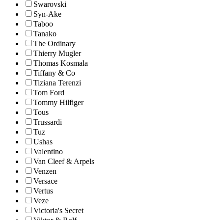
Swarovski
Syn-Ake
Taboo
Tanako
The Ordinary
Thierry Mugler
Thomas Kosmala
Tiffany & Co
Tiziana Terenzi
Tom Ford
Tommy Hilfiger
Tous
Trussardi
Tuz
Ushas
Valentino
Van Cleef & Arpels
Venzen
Versace
Vertus
Veze
Victoria's Secret