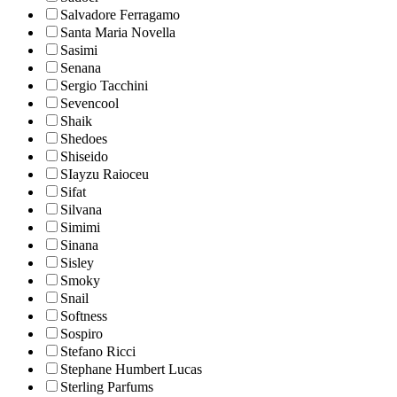
Salvadore Ferragamo
Santa Maria Novella
Sasimi
Senana
Sergio Tacchini
Sevencool
Shaik
Shedoes
Shiseido
SIayzu Raioceu
Sifat
Silvana
Simimi
Sinana
Sisley
Smoky
Snail
Softness
Sospiro
Stefano Ricci
Stephane Humbert Lucas
Sterling Parfums