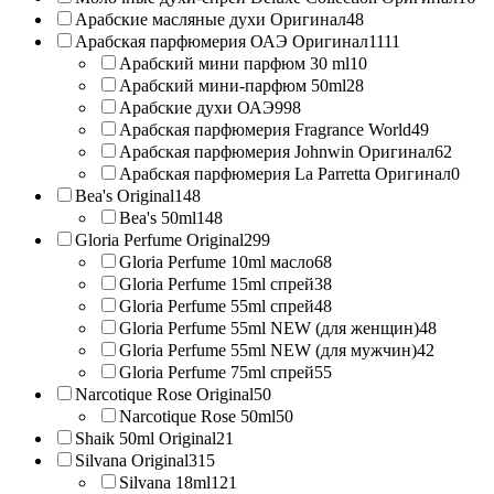
Арабские масляные духи Оригинал
48
Арабская парфюмерия ОАЭ Оригинал
1111
Арабский мини парфюм 30 ml
10
Арабский мини-парфюм 50ml
28
Арабские духи ОАЭ
998
Арабская парфюмерия Fragrance World
49
Арабская парфюмерия Johnwin Оригинал
62
Арабская парфюмерия La Parretta Оригинал
0
Bea's Original
148
Bea's 50ml
148
Gloria Perfume Original
299
Gloria Perfume 10ml масло
68
Gloria Perfume 15ml спрей
38
Gloria Perfume 55ml спрей
48
Gloria Perfume 55ml NEW (для женщин)
48
Gloria Perfume 55ml NEW (для мужчин)
42
Gloria Perfume 75ml спрей
55
Narcotique Rose Original
50
Narcotique Rose 50ml
50
Shaik 50ml Original
21
Silvana Original
315
Silvana 18ml
121