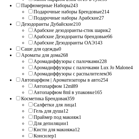
Парфюмерные Наборы
243
Подарочные наборы Брендовые
214
Подарочные наборы Арабские
27
Дезодоранты Дубайские
210
Арабские дезодоранты-стик шарик
2
Арабские Дезодоранты брендовые
66
Арабские Дезодоранты ОАЭ
143
Саше для одежды
0
Ароматы для дома
268
Аромадиффузоры с палочками
228
Аромадиффузоры с палочками Lux Jo Malone
4
Аромадиффузоры с распылителем
36
Автопарфюм | Ароматизаторы в авто
254
Автопарфюм 12ml
89
Автопарфюм 8ml в упаковке
165
Косметика Брендовая
359
Салфетки для лица
1
Гель для душа
12
Праймер под макияж
1
Для депиляции
1
Кисти для макияжа
12
Консилер
1