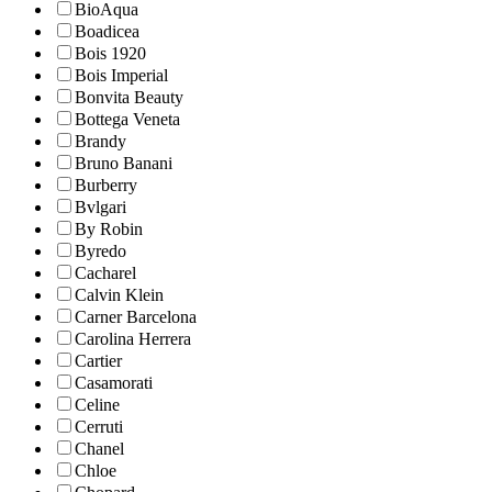
BioAqua
Boadicea
Bois 1920
Bois Imperial
Bonvita Beauty
Bottega Veneta
Brandy
Bruno Banani
Burberry
Bvlgari
By Robin
Byredo
Cacharel
Calvin Klein
Carner Barcelona
Carolina Herrera
Cartier
Casamorati
Celine
Cerruti
Chanel
Chloe