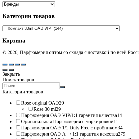
Категории товаров
Корзина
© 2026, Парфюмерия оптом со склада с доставкой по всей Рос
Закрыть
Поиск товаров
Search
products:
Категории товаров
Rose original ОАЭ
29
Rose 30 ml
29
Парфюмерия ОАЭ VIP/1:1 гарантия качества
14
Оригинальная Парфюмерия с маркировкой
11
Парфюмерия ОАЭ 1/1 Duty Free с пробником
34
Парфюмерия ОАЭ A+ / 1:1 гарантия качества
279