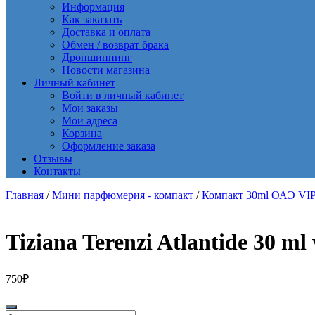
Информация
Как заказать
Доставка и оплата
Обмен / возврат брака
Дропшиппинг
Новости магазина
Личный кабинет
Войти в личный кабинет
Мои заказы
Мои адреса
Корзина
Оформление заказа
Отзывы
Контакты
Главная
/
Мини парфюмерия - компакт
/
Компакт 30ml ОАЭ VI
Tiziana Terenzi Atlantide 30 ml
750
₽