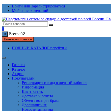
Перейти
Войти или Зарегистрироваться
к
Мой список желаний
содержимому
0
Всего:
0
₽
0
Категории товаров
ПОЛНЫЙ КАТАЛОГ перейти >
Главная
Каталог
Акции
Покупателям
Регистрация и вход в личный кабинет
Информация
Как заказать
Доставка и оплата
Обмен / возврат брака
Дропшиппинг
Новости магазина