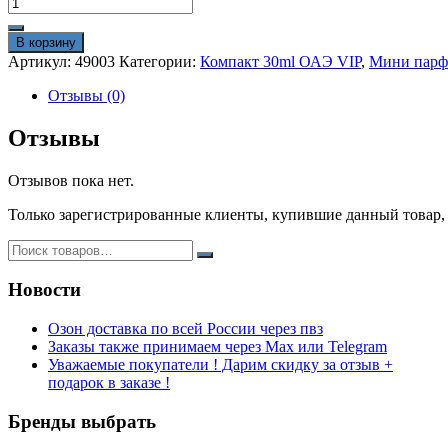
Количество
товара
Tiziana
В корзину
Terenzi
Артикул:
49003
Категории:
Компакт 30ml ОАЭ VIP
,
Мини парф
Atlantide
30
Отзывы (0)
ml
vip
Отзывы
очень
стойкие
Отзывов пока нет.
Только зарегистрированные клиенты, купившие данный товар,
Новости
Озон доставка по всей России через пвз
Заказы также принимаем через Max или Telegram
Уважаемые покупатели ! Дарим скидку за отзыв +
подарок в заказе !
Бренды выбрать