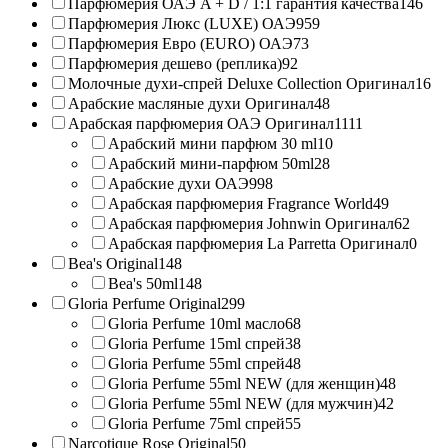
Парфюмерия ОАЭ A + D / 1:1 гарантия качества
146
Парфюмерия Люкс (LUXE) ОАЭ
959
Парфюмерия Евро (EURO) ОАЭ
73
Парфюмерия дешево (реплика)
92
Молочные духи-спрей Deluxe Collection Оригинал
16
Арабские масляные духи Оригинал
48
Арабская парфюмерия ОАЭ Оригинал
1111
Арабский мини парфюм 30 ml
10
Арабский мини-парфюм 50ml
28
Арабские духи ОАЭ
998
Арабская парфюмерия Fragrance World
49
Арабская парфюмерия Johnwin Оригинал
62
Арабская парфюмерия La Parretta Оригинал
0
Bea's Original
148
Bea's 50ml
148
Gloria Perfume Original
299
Gloria Perfume 10ml масло
68
Gloria Perfume 15ml спрей
38
Gloria Perfume 55ml спрей
48
Gloria Perfume 55ml NEW (для женщин)
48
Gloria Perfume 55ml NEW (для мужчин)
42
Gloria Perfume 75ml спрей
55
Narcotique Rose Original
50