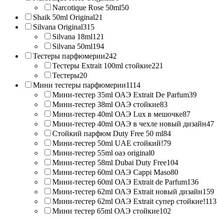
Narcotique Rose 50ml
50
Shaik 50ml Original
21
Silvana Original
315
Silvana 18ml
121
Silvana 50ml
194
Тестеры парфюмерии
242
Тестеры Extrait 100ml стойкие
221
Тестеры
20
Мини тестеры парфюмерии
1114
Мини-тестер 35ml ОАЭ Extrait De Parfum
39
Мини-тестер 38ml ОАЭ стойкие
83
Мини-тестер 40ml ОАЭ Lux в мешочке
87
Мини-тестер 40ml ОАЭ в чехле новый дизайн
47
Стойкий парфюм Duty Free 50 ml
84
Мини-тестер 50ml UAE стойкий!
79
Мини-тестер 55ml оаэ original
0
Мини-тестер 58ml Dubai Duty Free
104
Мини-тестер 60ml ОАЭ Cappi Maso
80
Мини-тестер 60ml ОАЭ Extrait de Parfum
136
Мини-тестер 62ml ОАЭ Extrait новый дизайн
159
Мини-тестер 62ml ОАЭ Extrait супер стойкие!
113
Мини тестер 65ml ОАЭ стойкие
102