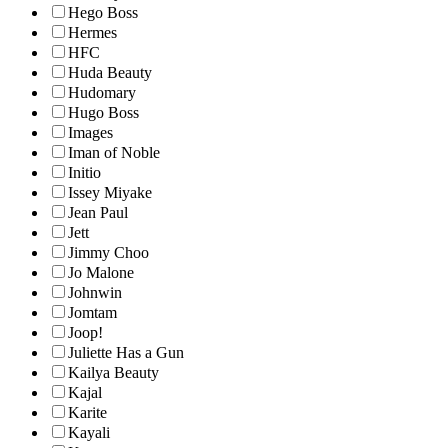
Hego Boss
Hermes
HFC
Huda Beauty
Hudomary
Hugo Boss
Images
Iman of Noble
Initio
Issey Miyake
Jean Paul
Jett
Jimmy Choo
Jo Malone
Johnwin
Jomtam
Joop!
Juliette Has a Gun
Kailya Beauty
Kajal
Karite
Kayali