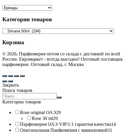
Категории товаров
Корзина
© 2026, Парфюмерия оптом со склада с доставкой по всей
России. Евромаркет - всегда выгодно! Оптовый поставщик
парфюмерии. Оптовый склад, г. Москва
Закрыть
Поиск товаров
Search
products:
Категории товаров
Rose original ОАЭ
29
Rose 30 ml
29
Парфюмерия ОАЭ VIP/1:1 гарантия качества
14
Оригинальная Парфюмерия с маркировкой
11