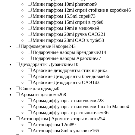
Мини парфюм 10ml pheromon
9
Мини парфюм 12ml спрей стойкие в коробке
46
Мини парфюм 15.5ml спрей
73
Мини парфюм 15ml спрей в тубе
0
Мини парфюм 19ml в мешочке
9
Мини парфюм 20ml ручка ОАЭ
221
Мини парфюм 23ml ОАЭ в тубе
53
Парфюмерные Наборы
243
Подарочные наборы Брендовые
214
Подарочные наборы Арабские
27
Дезодоранты Дубайские
210
Арабские дезодоранты-стик шарик
2
Арабские Дезодоранты брендовые
66
Арабские Дезодоранты ОАЭ
143
Саше для одежды
0
Ароматы для дома
268
Аромадиффузоры с палочками
228
Аромадиффузоры с палочками Lux Jo Malone
4
Аромадиффузоры с распылителем
36
Автопарфюм | Ароматизаторы в авто
254
Автопарфюм 12ml
89
Автопарфюм 8ml в упаковке
165