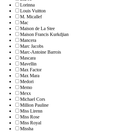
Lorinna
Louis Vuitton
M. Micallef
Mac
Maison de La Stee
Maison Francis Kurkdjian
Mancera
Marc Jacobs
Marc-Antoine Barrois
Mascara
Mavellin
Max Factor
Max Mara
Medori
Memo
Mexx
Michael Cors
Million Pauline
Miss Lirenn
Miss Rose
Miss Royal
Missha