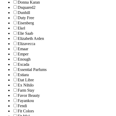
Donna Karan
Dsquared2
Dunhill
Duty Free
Eisenberg
Ekel
Elie Saab
Elizabeth Arden
Elizavecca
Emaar
Emper
Enough
Escada
Essential Parfums
Estiara
Etat Libre
Ex Nihilo
Farm Stay
Favor Beauty
Fayankou
Fendi
Fit Colors