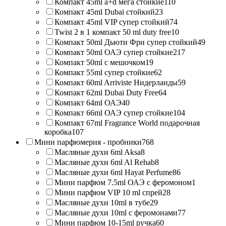
Компакт 45ml a+d мега стойкие
110
Компакт 45ml Dubai стойкий
23
Компакт 45ml VIP супер стойкий
74
Twist 2 в 1 компакт 50 ml duty free
10
Компакт 50ml Дьюти Фри супер стойкий
49
Компакт 50ml ОАЭ супер стойкие
217
Компакт 50ml с мешочком
19
Компакт 55ml супер стойкие
62
Компакт 60ml Arriviste Нидерланды
59
Компакт 62ml Dubai Duty Free
64
Компакт 64ml ОАЭ
40
Компакт 66ml ОАЭ супер стойкие
104
Компакт 67ml Fragrance World подарочная
коробка
107
Мини парфюмерия - пробники
768
Масляные духи 6ml Aksa
8
Масляные духи 6ml Al Rehab
8
Масляные духи 6ml Hayat Perfume
86
Мини парфюм 7.5ml ОАЭ с феромоном
1
Мини парфюм VIP 10 ml спрей
28
Масляные духи 10ml в тубе
29
Масляные духи 10ml с феромонами
77
Мини парфюм 10-15ml ручка
60