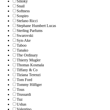
Smoky
Snail
Softness
Sospiro
Stefano Ricci
Stephane Humbert Lucas
Sterling Parfums
Swarovski
Syn-Ake
Taboo
Tanako
The Ordinary
Thierry Mugler
Thomas Kosmala
Tiffany & Co
Tiziana Terenzi
Tom Ford
Tommy Hilfiger
Tous
Trussardi
Tuz
Ushas
Valentino