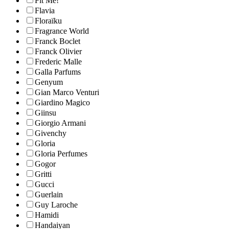
Fit Me!
Flavia
Floraïku
Fragrance World
Franck Boclet
Franck Olivier
Frederic Malle
Galla Parfums
Genyum
Gian Marco Venturi
Giardino Magico
Giinsu
Giorgio Armani
Givenchy
Gloria
Gloria Perfumes
Gogor
Gritti
Gucci
Guerlain
Guy Laroche
Hamidi
Handaiyan