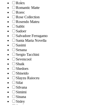
Rolex
Romantic Matte
Rorec
Rose Collection
Rosendo Mateu
Sabbi
Sadoer
Salvadore Ferragamo
Santa Maria Novella
Sasimi
Senana
Sergio Tacchini
Sevencool
Shaik
Shedoes
Shiseido
SIayzu Raioceu
Sifat
Silvana
Simimi
Sinana
Sisley