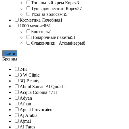
Тональный крем Корея
3
Тушь для ресниц Корея
27
Уход за волосами
5
Косметика Лечебная
1
1000 мелочей
61
Блоттеры
1
Подарочные пакеты
51
Флакончики | Атомайзеры
8
Найти
Бренды
24K
3 W Clinic
3Q Beauty
Abdul Samad Al Qurashi
Acqua Colonia 4711
Adyan
Afnan
Agent Provocateur
Aj Arabia
Ajmal
Al Fares