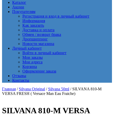
Каталог
Акции
Покупателям
Регистрация и вход в личный кабинет
Информация
Как заказать
Доставка и оплата
Обмен / возврат брака
Дропшиппинг
Новости магазина
Личный кабинет
Войти в личный кабинет
Мои заказы
Мои адреса
Корзина
Оформление заказа
Отзывы
Контакты
Главная
/
Silvana Original
/
Silvana 50ml
/ SILVANA 810-M
VERSA FRESH ( Versace Man Eau Fraiche)
SILVANA 810-M VERSA