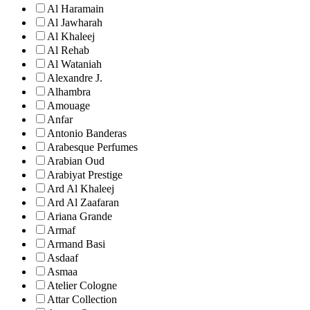
Al Haramain
Al Jawharah
Al Khaleej
Al Rehab
Al Wataniah
Alexandre J.
Alhambra
Amouage
Anfar
Antonio Banderas
Arabesque Perfumes
Arabian Oud
Arabiyat Prestige
Ard Al Khaleej
Ard Al Zaafaran
Ariana Grande
Armaf
Armand Basi
Asdaaf
Asmaa
Atelier Cologne
Attar Collection