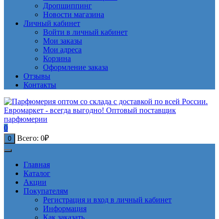
Дропшиппинг
Новости магазина
Личный кабинет
Войти в личный кабинет
Мои заказы
Мои адреса
Корзина
Оформление заказа
Отзывы
Контакты
0
Всего:
0
₽
0
Главная
Каталог
Акции
Покупателям
Регистрация и вход в личный кабинет
Информация
Как заказать