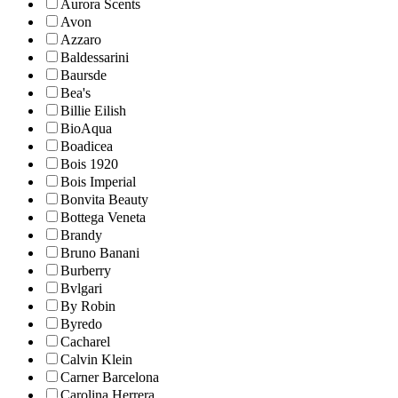
Aurora Scents
Avon
Azzaro
Baldessarini
Baursde
Bea's
Billie Eilish
BioAqua
Boadicea
Bois 1920
Bois Imperial
Bonvita Beauty
Bottega Veneta
Brandy
Bruno Banani
Burberry
Bvlgari
By Robin
Byredo
Cacharel
Calvin Klein
Carner Barcelona
Carolina Herrera