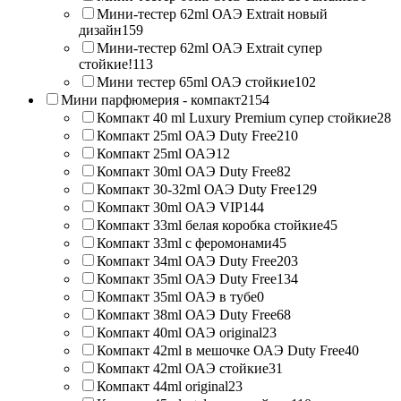
Мини-тестер 62ml ОАЭ Extrait новый
дизайн
159
Мини-тестер 62ml ОАЭ Extrait супер
стойкие!
113
Мини тестер 65ml ОАЭ стойкие
102
Мини парфюмерия - компакт
2154
Компакт 40 ml Luxury Premium супер стойкие
28
Компакт 25ml ОАЭ Duty Free
210
Компакт 25ml ОАЭ
12
Компакт 30ml ОАЭ Duty Free
82
Компакт 30-32ml ОАЭ Duty Free
129
Компакт 30ml ОАЭ VIP
144
Компакт 33ml белая коробка стойкие
45
Компакт 33ml с феромонами
45
Компакт 34ml ОАЭ Duty Free
203
Компакт 35ml ОАЭ Duty Free
134
Компакт 35ml ОАЭ в тубе
0
Компакт 38ml ОАЭ Duty Free
68
Компакт 40ml ОАЭ original
23
Компакт 42ml в мешочке ОАЭ Duty Free
40
Компакт 42ml ОАЭ стойкие
31
Компакт 44ml original
23