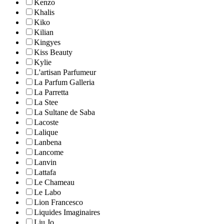
Kenzo
Khalis
Kiko
Kilian
Kingyes
Kiss Beauty
Kylie
L'artisan Parfumeur
La Parfum Galleria
La Parretta
La Stee
La Sultane de Saba
Lacoste
Lalique
Lanbena
Lancome
Lanvin
Lattafa
Le Chameau
Le Labo
Lion Francesco
Liquides Imaginaires
Liu Jo