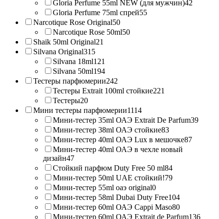
Gloria Perfume 55ml NEW (для мужчин)
42
Gloria Perfume 75ml спрей
55
Narcotique Rose Original
50
Narcotique Rose 50ml
50
Shaik 50ml Original
21
Silvana Original
315
Silvana 18ml
121
Silvana 50ml
194
Тестеры парфюмерии
242
Тестеры Extrait 100ml стойкие
221
Тестеры
20
Мини тестеры парфюмерии
1114
Мини-тестер 35ml ОАЭ Extrait De Parfum
39
Мини-тестер 38ml ОАЭ стойкие
83
Мини-тестер 40ml ОАЭ Lux в мешочке
87
Мини-тестер 40ml ОАЭ в чехле новый
дизайн
47
Стойкий парфюм Duty Free 50 ml
84
Мини-тестер 50ml UAE стойкий!
79
Мини-тестер 55ml оаэ original
0
Мини-тестер 58ml Dubai Duty Free
104
Мини-тестер 60ml ОАЭ Cappi Maso
80
Мини-тестер 60ml ОАЭ Extrait de Parfum
136