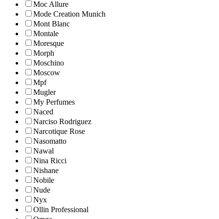
Moc Allure
Mode Creation Munich
Mont Blanc
Montale
Moresque
Morph
Moschino
Moscow
Mpf
Mugler
My Perfumes
Naced
Narciso Rodriguez
Narcotique Rose
Nasomatto
Nawal
Nina Ricci
Nishane
Nobile
Nude
Nyx
Ollin Professional