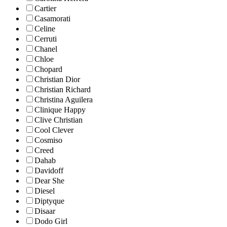
Cartier
Casamorati
Celine
Cerruti
Chanel
Chloe
Chopard
Christian Dior
Christian Richard
Christina Aguilera
Clinique Happy
Clive Christian
Cool Clever
Cosmiso
Creed
Dahab
Davidoff
Dear She
Diesel
Diptyque
Disaar
Dodo Girl