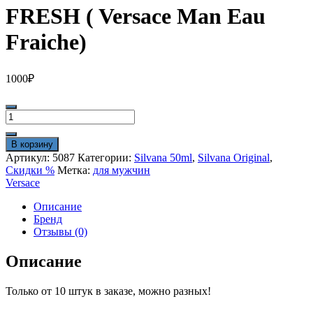
FRESH ( Versace Man Eau
Fraiche)
1000
₽
Количество
товара
SILVANA
В корзину
810-
Артикул:
5087
Категории:
Silvana 50ml
,
Silvana Original
,
M
Скидки %
Метка:
для мужчин
VERSA
Versace
FRESH
(
Описание
Versace
Бренд
Man
Отзывы (0)
Eau
Fraiche)
Описание
Только от 10 штук в заказе, можно разных!