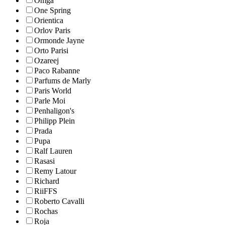
Omga
One Spring
Orientica
Orlov Paris
Ormonde Jayne
Orto Parisi
Ozareej
Paco Rabanne
Parfums de Marly
Paris World
Parle Moi
Penhaligon's
Philipp Plein
Prada
Pupa
Ralf Lauren
Rasasi
Remy Latour
Richard
RiiFFS
Roberto Cavalli
Rochas
Roja