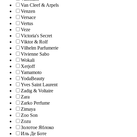
Van Cleef & Arpels
Venzen
Versace
Vertus
Veze
Victoria's Secret
Viktor & Rolf
Vilhelm Parfumerie
Vivienne Sabo
Wokali
Xerjoff
Yamamoto
YodaBeauty
Yves Saint Laurent
Zadig & Voltaire
Zara
Zarko Perfume
Zimaya
Zoo Son
Zozu
Золотое Яблоко
Иль Де Боте