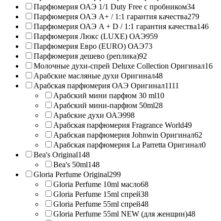
Парфюмерия ОАЭ 1/1 Duty Free с пробником
34
Парфюмерия ОАЭ A+ / 1:1 гарантия качества
279
Парфюмерия ОАЭ A + D / 1:1 гарантия качества
146
Парфюмерия Люкс (LUXE) ОАЭ
959
Парфюмерия Евро (EURO) ОАЭ
73
Парфюмерия дешево (реплика)
92
Молочные духи-спрей Deluxe Collection Оригинал
16
Арабские масляные духи Оригинал
48
Арабская парфюмерия ОАЭ Оригинал
1111
Арабский мини парфюм 30 ml
10
Арабский мини-парфюм 50ml
28
Арабские духи ОАЭ
998
Арабская парфюмерия Fragrance World
49
Арабская парфюмерия Johnwin Оригинал
62
Арабская парфюмерия La Parretta Оригинал
0
Bea's Original
148
Bea's 50ml
148
Gloria Perfume Original
299
Gloria Perfume 10ml масло
68
Gloria Perfume 15ml спрей
38
Gloria Perfume 55ml спрей
48
Gloria Perfume 55ml NEW (для женщин)
48