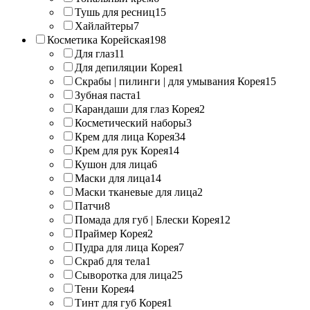
Тушь для ресниц
15
Хайлайтеры
7
Косметика Корейская
198
Для глаз
11
Для депиляции Корея
1
Скрабы | пилинги | для умывания Корея
15
Зубная паста
1
Карандаши для глаз Корея
2
Косметический наборы
3
Крем для лица Корея
34
Крем для рук Корея
14
Кушон для лица
6
Маски для лица
14
Маски тканевые для лица
2
Патчи
8
Помада для губ | Блески Корея
12
Праймер Корея
2
Пудра для лица Корея
7
Скраб для тела
1
Сыворотка для лица
25
Тени Корея
4
Тинт для губ Корея
1