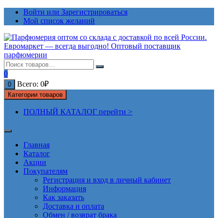
Перейти
Войти или Зарегистрироваться
к
Мой список желаний
содержимому
0
Всего:
0
₽
0
Категории товаров
ПОЛНЫЙ КАТАЛОГ перейти >
Главная
Каталог
Акции
Покупателям
Регистрация и вход в личный кабинет
Информация
Как заказать
Доставка и оплата
Обмен / возврат брака