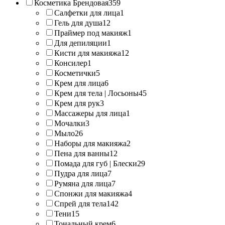
Косметика Брендовая
359
Салфетки для лица
1
Гель для душа
12
Праймер под макияж
1
Для депиляции
1
Кисти для макияжа
12
Консилер
1
Косметички
5
Крем для лица
6
Крем для тела | Лосьоны
45
Крем для рук
3
Массажеры для лица
1
Мочалки
3
Мыло
26
Наборы для макияжа
2
Пена для ванны
12
Помада для губ | Блески
29
Пудра для лица
7
Румяна для лица
7
Спонжи для макияжа
4
Спрей для тела
142
Тени
15
Тональный крем
6