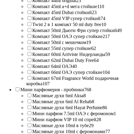
Компакт 44ml original
23
Компакт 45ml a+d мега стойкие
110
Компакт 45ml Dubai стойкий
23
Компакт 45ml VIP супер стойкий
74
Twist 2 в 1 компакт 50 ml duty free
10
Компакт 50ml Дьюти Фри супер стойкий
49
Компакт 50ml ОАЭ супер стойкие
217
Компакт 50ml с мешочком
19
Компакт 55ml супер стойкие
62
Компакт 60ml Arriviste Нидерланды
59
Компакт 62ml Dubai Duty Free
64
Компакт 64ml ОАЭ
40
Компакт 66ml ОАЭ супер стойкие
104
Компакт 67ml Fragrance World подарочная
коробка
107
Мини парфюмерия - пробники
768
Масляные духи 6ml Aksa
8
Масляные духи 6ml Al Rehab
8
Масляные духи 6ml Hayat Perfume
86
Мини парфюм 7.5ml ОАЭ с феромоном
1
Мини парфюм VIP 10 ml спрей
28
Масляные духи 10ml в тубе
29
Масляные духи 10ml с феромонами
77