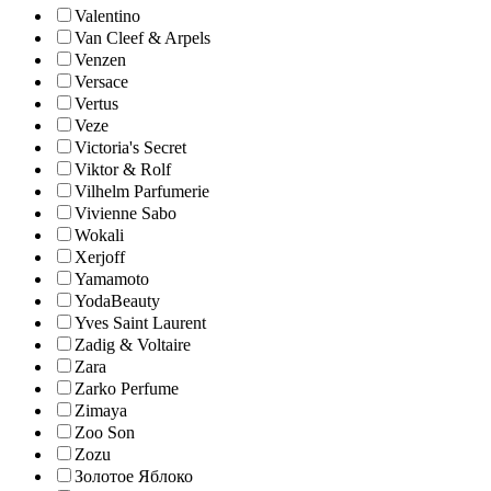
Valentino
Van Cleef & Arpels
Venzen
Versace
Vertus
Veze
Victoria's Secret
Viktor & Rolf
Vilhelm Parfumerie
Vivienne Sabo
Wokali
Xerjoff
Yamamoto
YodaBeauty
Yves Saint Laurent
Zadig & Voltaire
Zara
Zarko Perfume
Zimaya
Zoo Son
Zozu
Золотое Яблоко