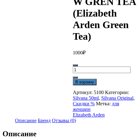
W GREN TEA
(Elizabeth
Arden Green
Tea)
1000
₽
Количество
товара
SILVANA
В корзину
433-
W
Артикул:
5100
Категории:
GREN
Silvana 50ml
,
Silvana Original
,
TEA
Скидки %
Метка:
для
(Elizabeth
женщин
Arden
Elizabeth Arden
Green
Описание
Бренд
Отзывы (0)
Tea)
Описание