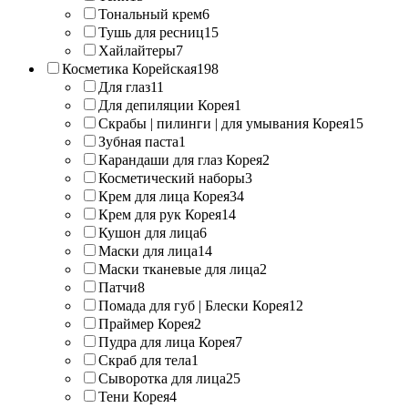
Тональный крем
6
Тушь для ресниц
15
Хайлайтеры
7
Косметика Корейская
198
Для глаз
11
Для депиляции Корея
1
Скрабы | пилинги | для умывания Корея
15
Зубная паста
1
Карандаши для глаз Корея
2
Косметический наборы
3
Крем для лица Корея
34
Крем для рук Корея
14
Кушон для лица
6
Маски для лица
14
Маски тканевые для лица
2
Патчи
8
Помада для губ | Блески Корея
12
Праймер Корея
2
Пудра для лица Корея
7
Скраб для тела
1
Сыворотка для лица
25
Тени Корея
4