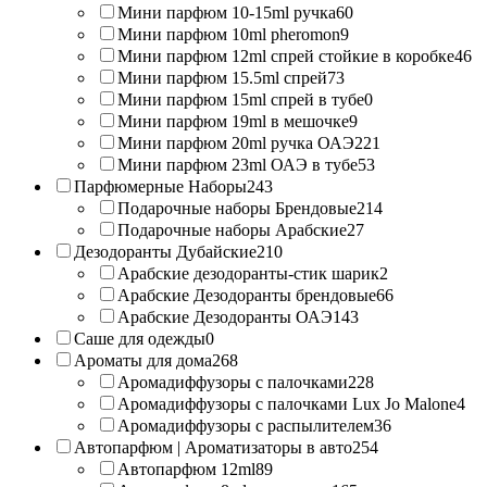
Мини парфюм 10-15ml ручка
60
Мини парфюм 10ml pheromon
9
Мини парфюм 12ml спрей стойкие в коробке
46
Мини парфюм 15.5ml спрей
73
Мини парфюм 15ml спрей в тубе
0
Мини парфюм 19ml в мешочке
9
Мини парфюм 20ml ручка ОАЭ
221
Мини парфюм 23ml ОАЭ в тубе
53
Парфюмерные Наборы
243
Подарочные наборы Брендовые
214
Подарочные наборы Арабские
27
Дезодоранты Дубайские
210
Арабские дезодоранты-стик шарик
2
Арабские Дезодоранты брендовые
66
Арабские Дезодоранты ОАЭ
143
Саше для одежды
0
Ароматы для дома
268
Аромадиффузоры с палочками
228
Аромадиффузоры с палочками Lux Jo Malone
4
Аромадиффузоры с распылителем
36
Автопарфюм | Ароматизаторы в авто
254
Автопарфюм 12ml
89