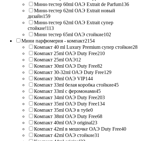
Мини-тестер 60ml ОАЭ Extrait de Parfum
136
Мини-тестер 62ml ОАЭ Extrait новый
дизайн
159
Мини-тестер 62ml ОАЭ Extrait супер
стойкие!
113
Мини тестер 65ml ОАЭ стойкие
102
Мини парфюмерия - компакт
2154
Компакт 40 ml Luxury Premium супер стойкие
28
Компакт 25ml ОАЭ Duty Free
210
Компакт 25ml ОАЭ
12
Компакт 30ml ОАЭ Duty Free
82
Компакт 30-32ml ОАЭ Duty Free
129
Компакт 30ml ОАЭ VIP
144
Компакт 33ml белая коробка стойкие
45
Компакт 33ml с феромонами
45
Компакт 34ml ОАЭ Duty Free
203
Компакт 35ml ОАЭ Duty Free
134
Компакт 35ml ОАЭ в тубе
0
Компакт 38ml ОАЭ Duty Free
68
Компакт 40ml ОАЭ original
23
Компакт 42ml в мешочке ОАЭ Duty Free
40
Компакт 42ml ОАЭ стойкие
31