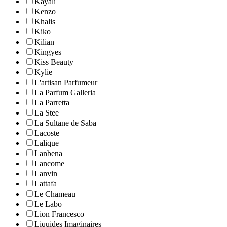
Kayali
Kenzo
Khalis
Kiko
Kilian
Kingyes
Kiss Beauty
Kylie
L'artisan Parfumeur
La Parfum Galleria
La Parretta
La Stee
La Sultane de Saba
Lacoste
Lalique
Lanbena
Lancome
Lanvin
Lattafa
Le Chameau
Le Labo
Lion Francesco
Liquides Imaginaires