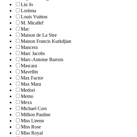
Liu Jo
Lorinna
Louis Vuitton
M. Micallef
Mac
Maison de La Stee
Maison Francis Kurkdjian
Mancera
Marc Jacobs
Marc-Antoine Barrois
Mascara
Mavellin
Max Factor
Max Mara
Medori
Memo
Mexx
Michael Cors
Million Pauline
Miss Lirenn
Miss Rose
Miss Royal