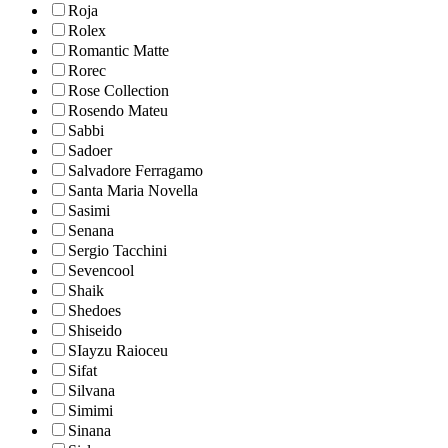
Roja
Rolex
Romantic Matte
Rorec
Rose Collection
Rosendo Mateu
Sabbi
Sadoer
Salvadore Ferragamo
Santa Maria Novella
Sasimi
Senana
Sergio Tacchini
Sevencool
Shaik
Shedoes
Shiseido
SIayzu Raioceu
Sifat
Silvana
Simimi
Sinana