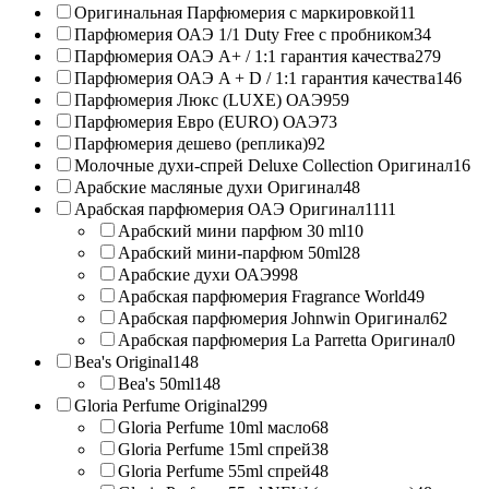
Оригинальная Парфюмерия с маркировкой
11
Парфюмерия ОАЭ 1/1 Duty Free с пробником
34
Парфюмерия ОАЭ A+ / 1:1 гарантия качества
279
Парфюмерия ОАЭ A + D / 1:1 гарантия качества
146
Парфюмерия Люкс (LUXE) ОАЭ
959
Парфюмерия Евро (EURO) ОАЭ
73
Парфюмерия дешево (реплика)
92
Молочные духи-спрей Deluxe Collection Оригинал
16
Арабские масляные духи Оригинал
48
Арабская парфюмерия ОАЭ Оригинал
1111
Арабский мини парфюм 30 ml
10
Арабский мини-парфюм 50ml
28
Арабские духи ОАЭ
998
Арабская парфюмерия Fragrance World
49
Арабская парфюмерия Johnwin Оригинал
62
Арабская парфюмерия La Parretta Оригинал
0
Bea's Original
148
Bea's 50ml
148
Gloria Perfume Original
299
Gloria Perfume 10ml масло
68
Gloria Perfume 15ml спрей
38
Gloria Perfume 55ml спрей
48