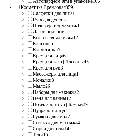
Автопарфюм 8ml в упаковке
165
Косметика Брендовая
359
Салфетки для лица
1
Гель для душа
12
Праймер под макияж
1
Для депиляции
1
Кисти для макияжа
12
Консилер
1
Косметички
5
Крем для лица
6
Крем для тела | Лосьоны
45
Крем для рук
3
Массажеры для лица
1
Мочалки
3
Мыло
26
Наборы для макияжа
2
Пена для ванны
12
Помада для губ | Блески
29
Пудра для лица
7
Румяна для лица
7
Спонжи для макияжа
4
Спрей для тела
142
Тени
15