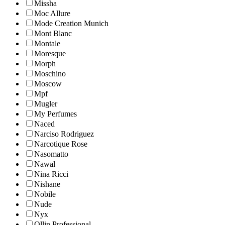
Missha
Moc Allure
Mode Creation Munich
Mont Blanc
Montale
Moresque
Morph
Moschino
Moscow
Mpf
Mugler
My Perfumes
Naced
Narciso Rodriguez
Narcotique Rose
Nasomatto
Nawal
Nina Ricci
Nishane
Nobile
Nude
Nyx
Ollin Professional