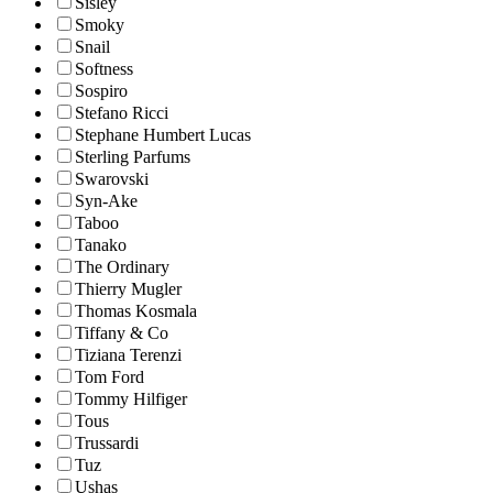
Sisley
Smoky
Snail
Softness
Sospiro
Stefano Ricci
Stephane Humbert Lucas
Sterling Parfums
Swarovski
Syn-Ake
Taboo
Tanako
The Ordinary
Thierry Mugler
Thomas Kosmala
Tiffany & Co
Tiziana Terenzi
Tom Ford
Tommy Hilfiger
Tous
Trussardi
Tuz
Ushas