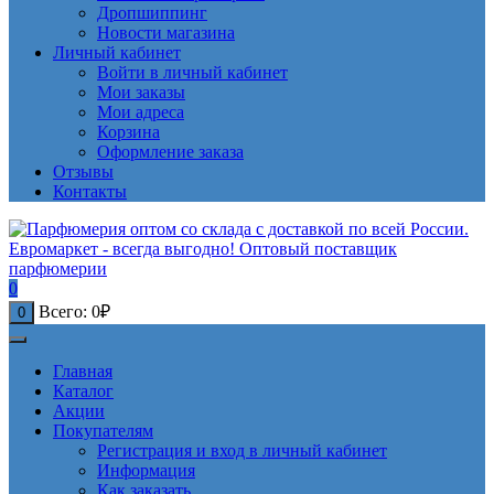
Дропшиппинг
Новости магазина
Личный кабинет
Войти в личный кабинет
Мои заказы
Мои адреса
Корзина
Оформление заказа
Отзывы
Контакты
0
Всего:
0
₽
0
Главная
Каталог
Акции
Покупателям
Регистрация и вход в личный кабинет
Информация
Как заказать