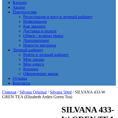
Каталог
Акции
Покупателям
Регистрация и вход в личный кабинет
Информация
Как заказать
Доставка и оплата
Обмен / возврат брака
Дропшиппинг
Новости магазина
Личный кабинет
Войти в личный кабинет
Мои заказы
Мои адреса
Корзина
Оформление заказа
Отзывы
Контакты
Главная
/
Silvana Original
/
Silvana 50ml
/ SILVANA 433-W
GREN TEA (Elizabeth Arden Green Tea)
SILVANA 433-