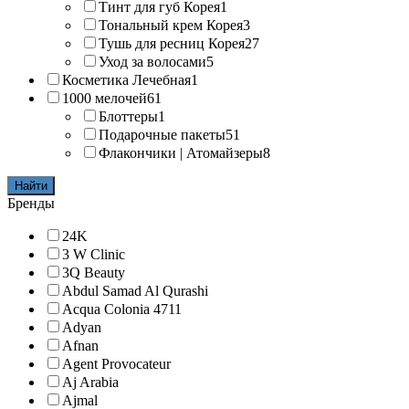
Тинт для губ Корея
1
Тональный крем Корея
3
Тушь для ресниц Корея
27
Уход за волосами
5
Косметика Лечебная
1
1000 мелочей
61
Блоттеры
1
Подарочные пакеты
51
Флакончики | Атомайзеры
8
Найти
Бренды
24K
3 W Clinic
3Q Beauty
Abdul Samad Al Qurashi
Acqua Colonia 4711
Adyan
Afnan
Agent Provocateur
Aj Arabia
Ajmal