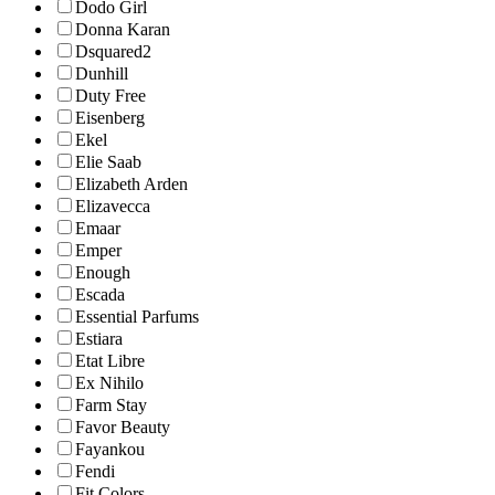
Dodo Girl
Donna Karan
Dsquared2
Dunhill
Duty Free
Eisenberg
Ekel
Elie Saab
Elizabeth Arden
Elizavecca
Emaar
Emper
Enough
Escada
Essential Parfums
Estiara
Etat Libre
Ex Nihilo
Farm Stay
Favor Beauty
Fayankou
Fendi
Fit Colors