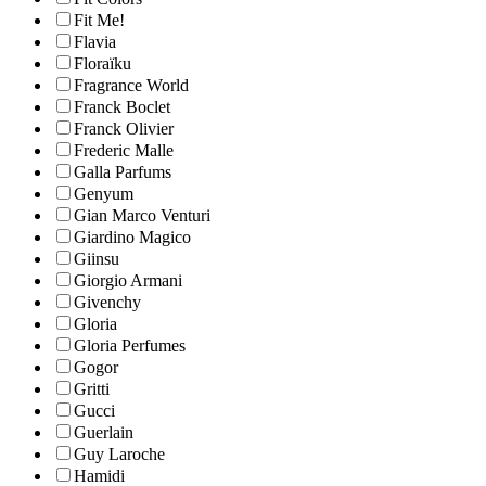
Fit Me!
Flavia
Floraïku
Fragrance World
Franck Boclet
Franck Olivier
Frederic Malle
Galla Parfums
Genyum
Gian Marco Venturi
Giardino Magico
Giinsu
Giorgio Armani
Givenchy
Gloria
Gloria Perfumes
Gogor
Gritti
Gucci
Guerlain
Guy Laroche
Hamidi