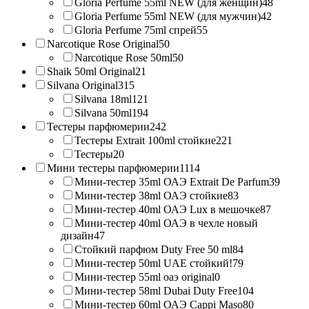
Gloria Perfume 55ml NEW (для женщин)
48
Gloria Perfume 55ml NEW (для мужчин)
42
Gloria Perfume 75ml спрей
55
Narcotique Rose Original
50
Narcotique Rose 50ml
50
Shaik 50ml Original
21
Silvana Original
315
Silvana 18ml
121
Silvana 50ml
194
Тестеры парфюмерии
242
Тестеры Extrait 100ml стойкие
221
Тестеры
20
Мини тестеры парфюмерии
1114
Мини-тестер 35ml ОАЭ Extrait De Parfum
39
Мини-тестер 38ml ОАЭ стойкие
83
Мини-тестер 40ml ОАЭ Lux в мешочке
87
Мини-тестер 40ml ОАЭ в чехле новый
дизайн
47
Стойкий парфюм Duty Free 50 ml
84
Мини-тестер 50ml UAE стойкий!
79
Мини-тестер 55ml оаэ original
0
Мини-тестер 58ml Dubai Duty Free
104
Мини-тестер 60ml ОАЭ Cappi Maso
80