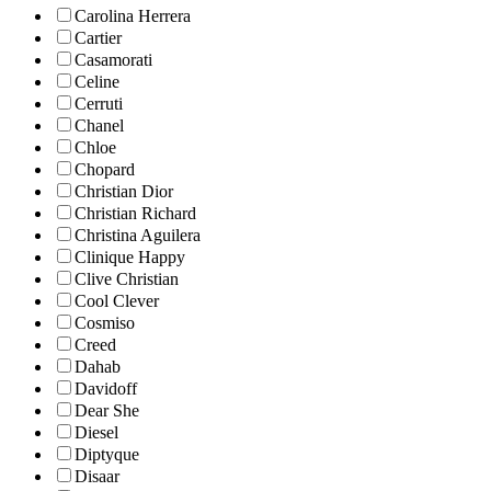
Carolina Herrera
Cartier
Casamorati
Celine
Cerruti
Chanel
Chloe
Chopard
Christian Dior
Christian Richard
Christina Aguilera
Clinique Happy
Clive Christian
Cool Clever
Cosmiso
Creed
Dahab
Davidoff
Dear She
Diesel
Diptyque
Disaar