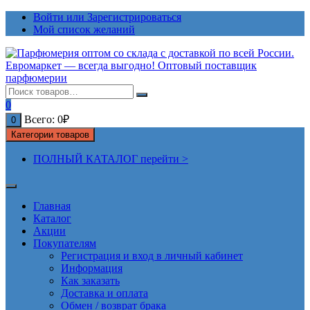
Перейти
Войти или Зарегистрироваться
к
Мой список желаний
содержимому
0
Всего:
0
₽
0
Категории товаров
ПОЛНЫЙ КАТАЛОГ перейти >
Главная
Каталог
Акции
Покупателям
Регистрация и вход в личный кабинет
Информация
Как заказать
Доставка и оплата
Обмен / возврат брака