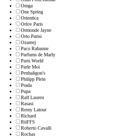
Omga
One Spring
Orientica
Orlov Paris
Ormonde Jayne
Orto Parisi
Ozareej
Paco Rabanne
Parfums de Marly
Paris World
Parle Moi
Penhaligon's
Philipp Plein
Prada
Pupa
Ralf Lauren
Rasasi
Remy Latour
Richard
RiiFFS
Roberto Cavalli
Rochas