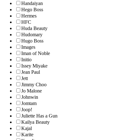
Handaiyan
Hego Boss
Hermes
HFC
Huda Beauty
Hudomary
Hugo Boss
Images
Iman of Noble
Initio
Issey Miyake
Jean Paul
Jett
Jimmy Choo
Jo Malone
Johnwin
Jomtam
Joop!
Juliette Has a Gun
Kailya Beauty
Kajal
Karite