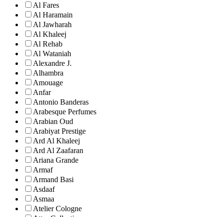
Al Fares
Al Haramain
Al Jawharah
Al Khaleej
Al Rehab
Al Wataniah
Alexandre J.
Alhambra
Amouage
Anfar
Antonio Banderas
Arabesque Perfumes
Arabian Oud
Arabiyat Prestige
Ard Al Khaleej
Ard Al Zaafaran
Ariana Grande
Armaf
Armand Basi
Asdaaf
Asmaa
Atelier Cologne