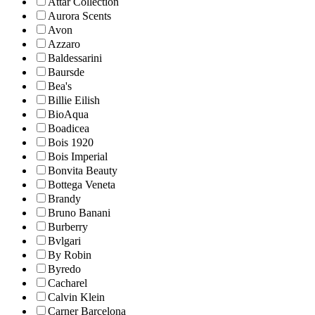
Attar Collection
Aurora Scents
Avon
Azzaro
Baldessarini
Baursde
Bea's
Billie Eilish
BioAqua
Boadicea
Bois 1920
Bois Imperial
Bonvita Beauty
Bottega Veneta
Brandy
Bruno Banani
Burberry
Bvlgari
By Robin
Byredo
Cacharel
Calvin Klein
Carner Barcelona