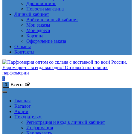
Дропшиппинг
Новости магазина
Личный кабинет
Войти в личный кабинет
Мои заказы
Мои адреса
Корзина
Оформление заказа
Отзывы
Контакты
0
Всего:
0
₽
0
Главная
Каталог
Акции
Покупателям
Регистрация и вход в личный кабинет
Информация
Как заказать