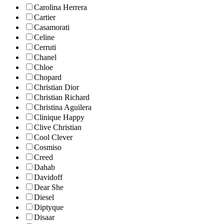
Carolina Herrera
Cartier
Casamorati
Celine
Cerruti
Chanel
Chloe
Chopard
Christian Dior
Christian Richard
Christina Aguilera
Clinique Happy
Clive Christian
Cool Clever
Cosmiso
Creed
Dahab
Davidoff
Dear She
Diesel
Diptyque
Disaar