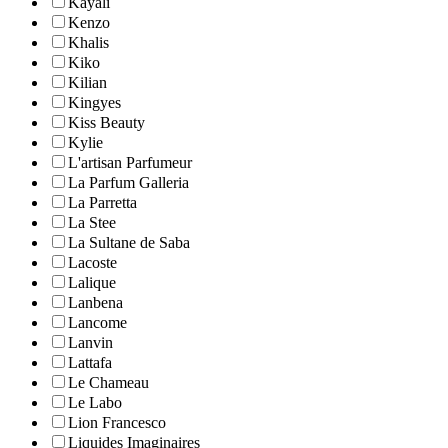
Kayali
Kenzo
Khalis
Kiko
Kilian
Kingyes
Kiss Beauty
Kylie
L'artisan Parfumeur
La Parfum Galleria
La Parretta
La Stee
La Sultane de Saba
Lacoste
Lalique
Lanbena
Lancome
Lanvin
Lattafa
Le Chameau
Le Labo
Lion Francesco
Liquides Imaginaires