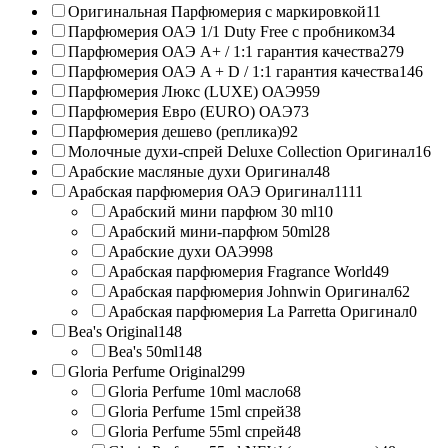
Оригинальная Парфюмерия с маркировкой
11
Парфюмерия ОАЭ 1/1 Duty Free с пробником
34
Парфюмерия ОАЭ A+ / 1:1 гарантия качества
279
Парфюмерия ОАЭ A + D / 1:1 гарантия качества
146
Парфюмерия Люкс (LUXE) ОАЭ
959
Парфюмерия Евро (EURO) ОАЭ
73
Парфюмерия дешево (реплика)
92
Молочные духи-спрей Deluxe Collection Оригинал
16
Арабские масляные духи Оригинал
48
Арабская парфюмерия ОАЭ Оригинал
1111
Арабский мини парфюм 30 ml
10
Арабский мини-парфюм 50ml
28
Арабские духи ОАЭ
998
Арабская парфюмерия Fragrance World
49
Арабская парфюмерия Johnwin Оригинал
62
Арабская парфюмерия La Parretta Оригинал
0
Bea's Original
148
Bea's 50ml
148
Gloria Perfume Original
299
Gloria Perfume 10ml масло
68
Gloria Perfume 15ml спрей
38
Gloria Perfume 55ml спрей
48