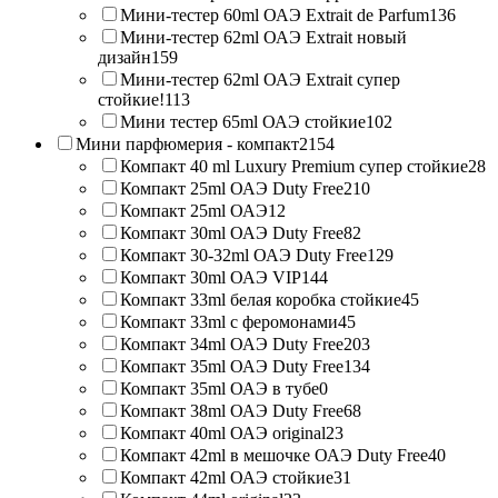
Мини-тестер 60ml ОАЭ Extrait de Parfum
136
Мини-тестер 62ml ОАЭ Extrait новый
дизайн
159
Мини-тестер 62ml ОАЭ Extrait супер
стойкие!
113
Мини тестер 65ml ОАЭ стойкие
102
Мини парфюмерия - компакт
2154
Компакт 40 ml Luxury Premium супер стойкие
28
Компакт 25ml ОАЭ Duty Free
210
Компакт 25ml ОАЭ
12
Компакт 30ml ОАЭ Duty Free
82
Компакт 30-32ml ОАЭ Duty Free
129
Компакт 30ml ОАЭ VIP
144
Компакт 33ml белая коробка стойкие
45
Компакт 33ml с феромонами
45
Компакт 34ml ОАЭ Duty Free
203
Компакт 35ml ОАЭ Duty Free
134
Компакт 35ml ОАЭ в тубе
0
Компакт 38ml ОАЭ Duty Free
68
Компакт 40ml ОАЭ original
23
Компакт 42ml в мешочке ОАЭ Duty Free
40
Компакт 42ml ОАЭ стойкие
31