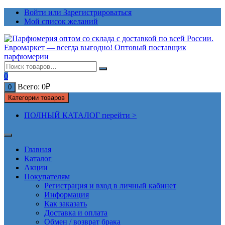
Перейти
Войти или Зарегистрироваться
к
Мой список желаний
содержимому
0
Всего:
0
₽
0
Категории товаров
ПОЛНЫЙ КАТАЛОГ перейти >
Главная
Каталог
Акции
Покупателям
Регистрация и вход в личный кабинет
Информация
Как заказать
Доставка и оплата
Обмен / возврат брака