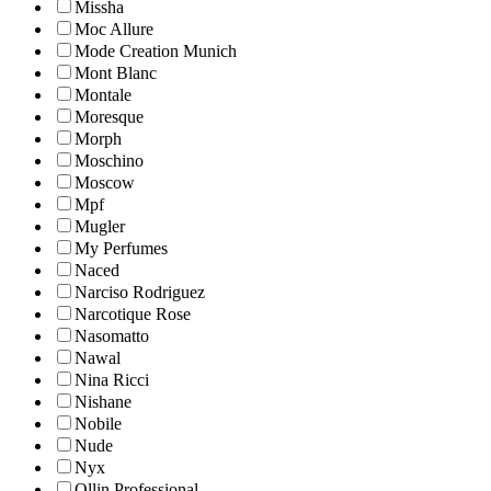
Missha
Moc Allure
Mode Creation Munich
Mont Blanc
Montale
Moresque
Morph
Moschino
Moscow
Mpf
Mugler
My Perfumes
Naced
Narciso Rodriguez
Narcotique Rose
Nasomatto
Nawal
Nina Ricci
Nishane
Nobile
Nude
Nyx
Ollin Professional