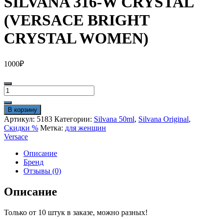
SILVANA 316-W CRYSTAL
(VERSACE BRIGHT
CRYSTAL WOMEN)
1000
₽
Количество
товара
SILVANA
В корзину
316-
Артикул:
5183
Категории:
Silvana 50ml
,
Silvana Original
,
W
Скидки %
Метка:
для женщин
CRYSTAL
Versace
(VERSACE
BRIGHT
Описание
CRYSTAL
Бренд
WOMEN)
Отзывы (0)
Описание
Только от 10 штук в заказе, можно разных!