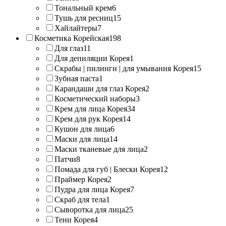
Тональный крем
6
Тушь для ресниц
15
Хайлайтеры
7
Косметика Корейская
198
Для глаз
11
Для депиляции Корея
1
Скрабы | пилинги | для умывания Корея
15
Зубная паста
1
Карандаши для глаз Корея
2
Косметический наборы
3
Крем для лица Корея
34
Крем для рук Корея
14
Кушон для лица
6
Маски для лица
14
Маски тканевые для лица
2
Патчи
8
Помада для губ | Блески Корея
12
Праймер Корея
2
Пудра для лица Корея
7
Скраб для тела
1
Сыворотка для лица
25
Тени Корея
4