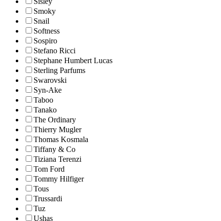
Sisley
Smoky
Snail
Softness
Sospiro
Stefano Ricci
Stephane Humbert Lucas
Sterling Parfums
Swarovski
Syn-Ake
Taboo
Tanako
The Ordinary
Thierry Mugler
Thomas Kosmala
Tiffany & Co
Tiziana Terenzi
Tom Ford
Tommy Hilfiger
Tous
Trussardi
Tuz
Ushas