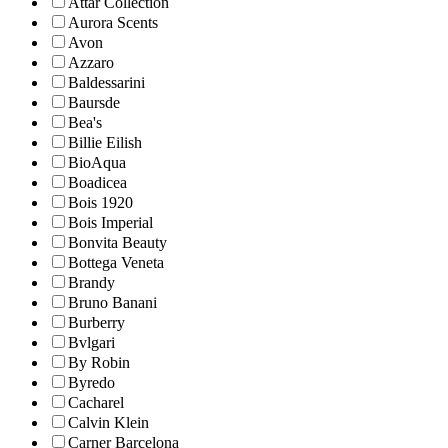
Attar Collection
Aurora Scents
Avon
Azzaro
Baldessarini
Baursde
Bea's
Billie Eilish
BioAqua
Boadicea
Bois 1920
Bois Imperial
Bonvita Beauty
Bottega Veneta
Brandy
Bruno Banani
Burberry
Bvlgari
By Robin
Byredo
Cacharel
Calvin Klein
Carner Barcelona