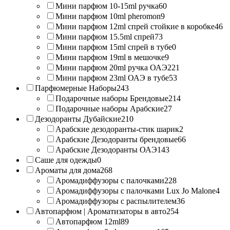
Мини парфюм 10-15ml ручка
60
Мини парфюм 10ml pheromon
9
Мини парфюм 12ml спрей стойкие в коробке
46
Мини парфюм 15.5ml спрей
73
Мини парфюм 15ml спрей в тубе
0
Мини парфюм 19ml в мешочке
9
Мини парфюм 20ml ручка ОАЭ
221
Мини парфюм 23ml ОАЭ в тубе
53
Парфюмерные Наборы
243
Подарочные наборы Брендовые
214
Подарочные наборы Арабские
27
Дезодоранты Дубайские
210
Арабские дезодоранты-стик шарик
2
Арабские Дезодоранты брендовые
66
Арабские Дезодоранты ОАЭ
143
Саше для одежды
0
Ароматы для дома
268
Аромадиффузоры с палочками
228
Аромадиффузоры с палочками Lux Jo Malone
4
Аромадиффузоры с распылителем
36
Автопарфюм | Ароматизаторы в авто
254
Автопарфюм 12ml
89