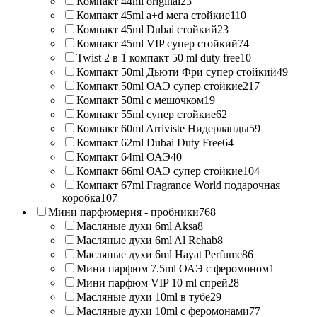
Компакт 44ml original
23
Компакт 45ml a+d мега стойкие
110
Компакт 45ml Dubai стойкий
23
Компакт 45ml VIP супер стойкий
74
Twist 2 в 1 компакт 50 ml duty free
10
Компакт 50ml Дьюти Фри супер стойкий
49
Компакт 50ml ОАЭ супер стойкие
217
Компакт 50ml с мешочком
19
Компакт 55ml супер стойкие
62
Компакт 60ml Arriviste Нидерланды
59
Компакт 62ml Dubai Duty Free
64
Компакт 64ml ОАЭ
40
Компакт 66ml ОАЭ супер стойкие
104
Компакт 67ml Fragrance World подарочная
коробка
107
Мини парфюмерия - пробники
768
Масляные духи 6ml Aksa
8
Масляные духи 6ml Al Rehab
8
Масляные духи 6ml Hayat Perfume
86
Мини парфюм 7.5ml ОАЭ с феромоном
1
Мини парфюм VIP 10 ml спрей
28
Масляные духи 10ml в тубе
29
Масляные духи 10ml с феромонами
77