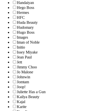
Handaiyan
Hego Boss
Hermes
HFC
Huda Beauty
Hudomary
Hugo Boss
Images
Iman of Noble
Initio
Issey Miyake
Jean Paul
Jett
Jimmy Choo
Jo Malone
Johnwin
Jomtam
Joop!
Juliette Has a Gun
Kailya Beauty
Kajal
Karite