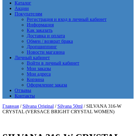
Каталог
Акции
Покупателям
Регистрация и вход в личный кабинет
Информация
Как заказать
Доставка и оплата
Обмен / возврат брака
Дропшиппинг
Новости магазина
Личный кабинет
Войти в личный кабинет
Мои заказы
Мои адреса
Корзина
Оформление заказа
Отзывы
Контакты
Главная
/
Silvana Original
/
Silvana 50ml
/ SILVANA 316-W
CRYSTAL (VERSACE BRIGHT CRYSTAL WOMEN)