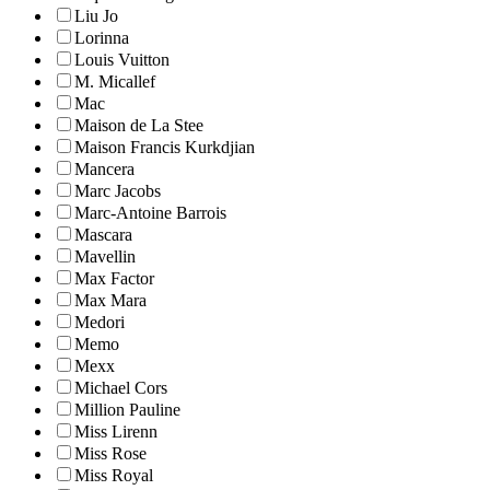
Liu Jo
Lorinna
Louis Vuitton
M. Micallef
Mac
Maison de La Stee
Maison Francis Kurkdjian
Mancera
Marc Jacobs
Marc-Antoine Barrois
Mascara
Mavellin
Max Factor
Max Mara
Medori
Memo
Mexx
Michael Cors
Million Pauline
Miss Lirenn
Miss Rose
Miss Royal