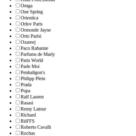
Omga
One Spring
Orientica
Orlov Paris
Ormonde Jayne
Orto Parisi
Ozareej
Paco Rabanne
Parfums de Marly
Paris World
Parle Moi
Penhaligon's
Philipp Plein
Prada
Pupa
Ralf Lauren
Rasasi
Remy Latour
Richard
RiiFFS
Roberto Cavalli
Rochas