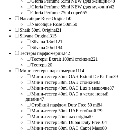
Gloria Perfume 55ml NEW (для женщин)
48
Gloria Perfume 55ml NEW (для мужчин)
42
Gloria Perfume 75ml спрей
55
Narcotique Rose Original
50
Narcotique Rose 50ml
50
Shaik 50ml Original
21
Silvana Original
315
Silvana 18ml
121
Silvana 50ml
194
Тестеры парфюмерии
242
Тестеры Extrait 100ml стойкие
221
Тестеры
20
Мини тестеры парфюмерии
1114
Мини-тестер 35ml ОАЭ Extrait De Parfum
39
Мини-тестер 38ml ОАЭ стойкие
83
Мини-тестер 40ml ОАЭ Lux в мешочке
87
Мини-тестер 40ml ОАЭ в чехле новый
дизайн
47
Стойкий парфюм Duty Free 50 ml
84
Мини-тестер 50ml UAE стойкий!
79
Мини-тестер 55ml оаэ original
0
Мини-тестер 58ml Dubai Duty Free
104
Мини-тестер 60ml ОАЭ Cappi Maso
80