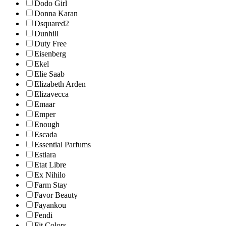
Dodo Girl
Donna Karan
Dsquared2
Dunhill
Duty Free
Eisenberg
Ekel
Elie Saab
Elizabeth Arden
Elizavecca
Emaar
Emper
Enough
Escada
Essential Parfums
Estiara
Etat Libre
Ex Nihilo
Farm Stay
Favor Beauty
Fayankou
Fendi
Fit Colors