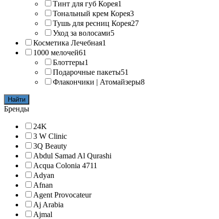
Тинт для губ Корея
1
Тональный крем Корея
3
Тушь для ресниц Корея
27
Уход за волосами
5
Косметика Лечебная
1
1000 мелочей
61
Блоттеры
1
Подарочные пакеты
51
Флакончики | Атомайзеры
8
Найти
Бренды
24K
3 W Clinic
3Q Beauty
Abdul Samad Al Qurashi
Acqua Colonia 4711
Adyan
Afnan
Agent Provocateur
Aj Arabia
Ajmal