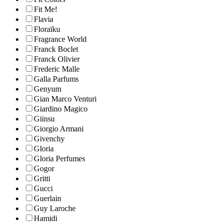
Fit Me!
Flavia
Floraïku
Fragrance World
Franck Boclet
Franck Olivier
Frederic Malle
Galla Parfums
Genyum
Gian Marco Venturi
Giardino Magico
Giinsu
Giorgio Armani
Givenchy
Gloria
Gloria Perfumes
Gogor
Gritti
Gucci
Guerlain
Guy Laroche
Hamidi