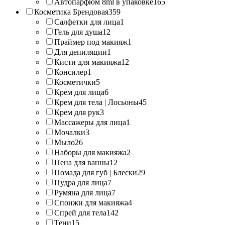
Автопарфюм 8ml в упаковке
165
Косметика Брендовая
359
Салфетки для лица
1
Гель для душа
12
Праймер под макияж
1
Для депиляции
1
Кисти для макияжа
12
Консилер
1
Косметички
5
Крем для лица
6
Крем для тела | Лосьоны
45
Крем для рук
3
Массажеры для лица
1
Мочалки
3
Мыло
26
Наборы для макияжа
2
Пена для ванны
12
Помада для губ | Блески
29
Пудра для лица
7
Румяна для лица
7
Спонжи для макияжа
4
Спрей для тела
142
Тени
15