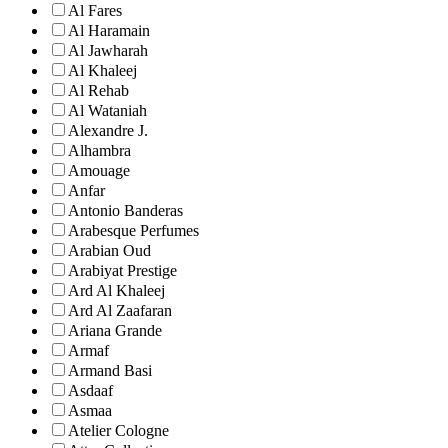
Al Fares
Al Haramain
Al Jawharah
Al Khaleej
Al Rehab
Al Wataniah
Alexandre J.
Alhambra
Amouage
Anfar
Antonio Banderas
Arabesque Perfumes
Arabian Oud
Arabiyat Prestige
Ard Al Khaleej
Ard Al Zaafaran
Ariana Grande
Armaf
Armand Basi
Asdaaf
Asmaa
Atelier Cologne