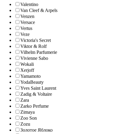
Valentino
Van Cleef & Arpels
Venzen
Versace
Vertus
Veze
Victoria's Secret
Viktor & Rolf
Vilhelm Parfumerie
Vivienne Sabo
Wokali
Xerjoff
Yamamoto
YodaBeauty
Yves Saint Laurent
Zadig & Voltaire
Zara
Zarko Perfume
Zimaya
Zoo Son
Zozu
Золотое Яблоко