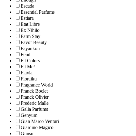
Escada
Essential Parfums
Estiara
Etat Libre
Ex Nihilo
Farm Stay
Favor Beauty
Fayankou
Fendi
Fit Colors
Fit Me!
Flavia
Floraïku
Fragrance World
Franck Boclet
Franck Olivier
Frederic Malle
Galla Parfums
Genyum
Gian Marco Venturi
Giardino Magico
Giinsu