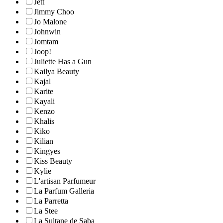
Jett
Jimmy Choo
Jo Malone
Johnwin
Jomtam
Joop!
Juliette Has a Gun
Kailya Beauty
Kajal
Karite
Kayali
Kenzo
Khalis
Kiko
Kilian
Kingyes
Kiss Beauty
Kylie
L'artisan Parfumeur
La Parfum Galleria
La Parretta
La Stee
La Sultane de Saba