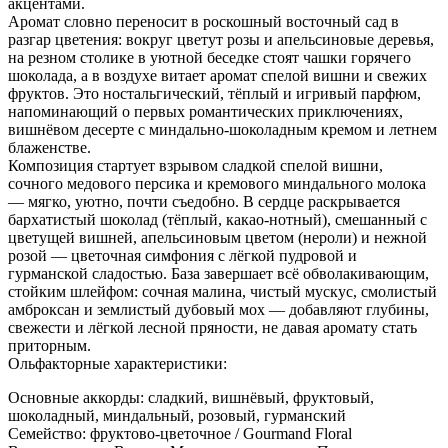
акцентами.
Аромат словно переносит в роскошный восточный сад в
разгар цветения: вокруг цветут розы и апельсиновые деревья,
на резном столике в уютной беседке стоят чашки горячего
шоколада, а в воздухе витает аромат спелой вишни и свежих
фруктов. Это ностальгический, тёплый и игривый парфюм,
напоминающий о первых романтических приключениях,
вишнёвом десерте с миндально-шоколадным кремом и летнем
блаженстве.
Композиция стартует взрывом сладкой спелой вишни,
сочного медового персика и кремового миндального молока
— мягко, уютно, почти съедобно. В сердце раскрывается
бархатистый шоколад (тёплый, какао-нотный), смешанный с
цветущей вишней, апельсиновым цветом (нероли) и нежной
розой — цветочная симфония с лёгкой пудровой и
гурманской сладостью. База завершает всё обволакивающим,
стойким шлейфом: сочная малина, чистый мускус, смолистый
амброксан и землистый дубовый мох — добавляют глубины,
свежести и лёгкой лесной пряности, не давая аромату стать
приторным.
Ольфакторные характеристики:
Основные аккорды: сладкий, вишнёвый, фруктовый,
шоколадный, миндальный, розовый, гурманский
Семейство: фруктово-цветочное / Gourmand Floral