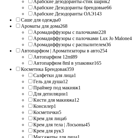
Арабские дезодоранты-стик шарик
2
Арабские Дезодоранты брендовые
66
Арабские Дезодоранты ОАЭ
143
Саше для одежды
0
Ароматы для дома
268
Аромадиффузоры с палочками
228
Аромадиффузоры с палочками Lux Jo Malone
4
Аромадиффузоры с распылителем
36
Автопарфюм | Ароматизаторы в авто
254
Автопарфюм 12ml
89
Автопарфюм 8ml в упаковке
165
Косметика Брендовая
359
Салфетки для лица
1
Гель для душа
12
Праймер под макияж
1
Для депиляции
1
Кисти для макияжа
12
Консилер
1
Косметички
5
Крем для лица
6
Крем для тела | Лосьоны
45
Крем для рук
3
Массажеры для лица
1