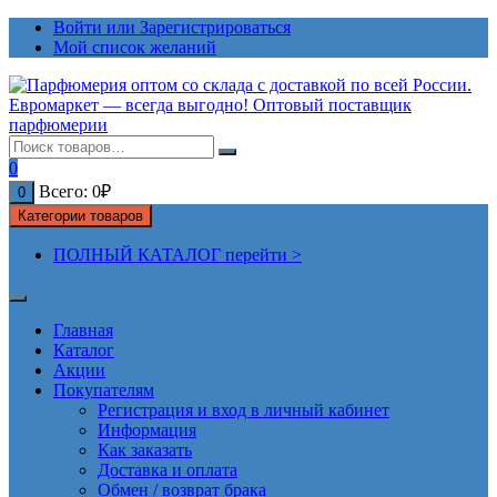
Перейти
Войти или Зарегистрироваться
к
Мой список желаний
содержимому
0
Всего:
0
₽
0
Категории товаров
ПОЛНЫЙ КАТАЛОГ перейти >
Главная
Каталог
Акции
Покупателям
Регистрация и вход в личный кабинет
Информация
Как заказать
Доставка и оплата
Обмен / возврат брака