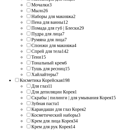
Мочалки
3
Мыло
26
Наборы для макияжа
2
Пена для ванны
12
Помада для губ | Блески
29
Пудра для лица
7
Румяна для лица
7
Спонжи для макияжа
4
Спрей для тела
142
Тени
15
Тональный крем
6
Тушь для ресниц
15
Хайлайтеры
7
Косметика Корейская
198
Для глаз
11
Для депиляции Корея
1
Скрабы | пилинги | для умывания Корея
15
Зубная паста
1
Карандаши для глаз Корея
2
Косметический наборы
3
Крем для лица Корея
34
Крем для рук Корея
14