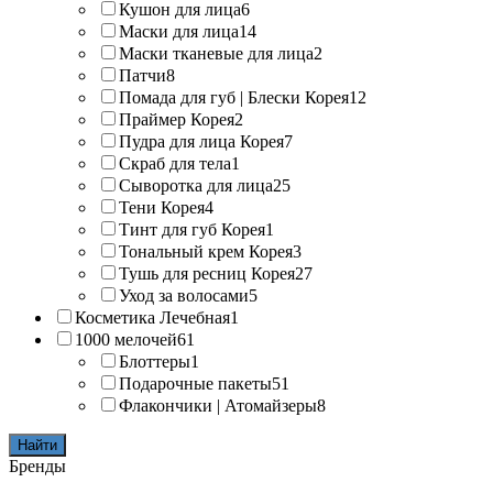
Кушон для лица
6
Маски для лица
14
Маски тканевые для лица
2
Патчи
8
Помада для губ | Блески Корея
12
Праймер Корея
2
Пудра для лица Корея
7
Скраб для тела
1
Сыворотка для лица
25
Тени Корея
4
Тинт для губ Корея
1
Тональный крем Корея
3
Тушь для ресниц Корея
27
Уход за волосами
5
Косметика Лечебная
1
1000 мелочей
61
Блоттеры
1
Подарочные пакеты
51
Флакончики | Атомайзеры
8
Найти
Бренды