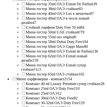
Мини-тестер 35ml ОАЭ Extrait De Parfum
39
Мини-тестер 38ml ОАЭ стойкие
83
Мини-тестер 40ml ОАЭ Lux в мешочке
87
Мини-тестер 40ml ОАЭ в чехле новый
дизайн
47
Стойкий парфюм Duty Free 50 ml
84
Мини-тестер 50ml UAE стойкий!
79
Мини-тестер 55ml оаэ original
0
Мини-тестер 58ml Dubai Duty Free
104
Мини-тестер 60ml ОАЭ Cappi Maso
80
Мини-тестер 60ml ОАЭ Extrait de Parfum
136
Мини-тестер 62ml ОАЭ Extrait новый
дизайн
159
Мини-тестер 62ml ОАЭ Extrait супер
стойкие!
113
Мини тестер 65ml ОАЭ стойкие
102
Мини парфюмерия - компакт
2154
Компакт 40 ml Luxury Premium супер стойкие
28
Компакт 25ml ОАЭ Duty Free
210
Компакт 25ml ОАЭ
12
Компакт 30ml ОАЭ Duty Free
82
Компакт 30-32ml ОАЭ Duty Free
129