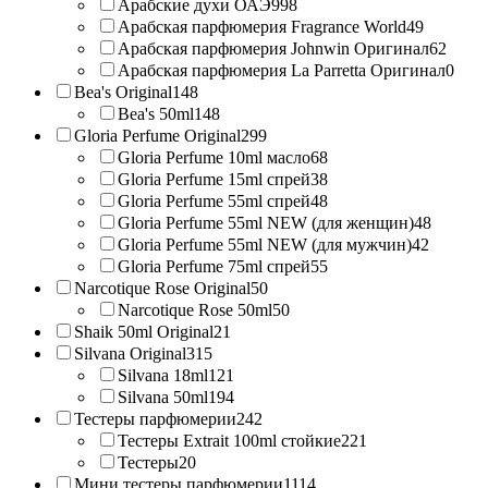
Арабские духи ОАЭ
998
Арабская парфюмерия Fragrance World
49
Арабская парфюмерия Johnwin Оригинал
62
Арабская парфюмерия La Parretta Оригинал
0
Bea's Original
148
Bea's 50ml
148
Gloria Perfume Original
299
Gloria Perfume 10ml масло
68
Gloria Perfume 15ml спрей
38
Gloria Perfume 55ml спрей
48
Gloria Perfume 55ml NEW (для женщин)
48
Gloria Perfume 55ml NEW (для мужчин)
42
Gloria Perfume 75ml спрей
55
Narcotique Rose Original
50
Narcotique Rose 50ml
50
Shaik 50ml Original
21
Silvana Original
315
Silvana 18ml
121
Silvana 50ml
194
Тестеры парфюмерии
242
Тестеры Extrait 100ml стойкие
221
Тестеры
20
Мини тестеры парфюмерии
1114