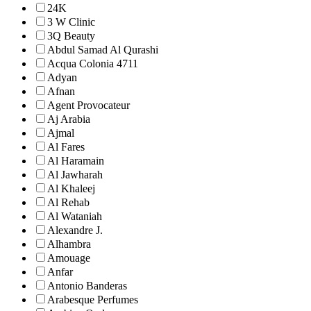
24K
3 W Clinic
3Q Beauty
Abdul Samad Al Qurashi
Acqua Colonia 4711
Adyan
Afnan
Agent Provocateur
Aj Arabia
Ajmal
Al Fares
Al Haramain
Al Jawharah
Al Khaleej
Al Rehab
Al Wataniah
Alexandre J.
Alhambra
Amouage
Anfar
Antonio Banderas
Arabesque Perfumes