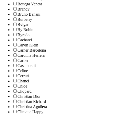
Bottega Veneta
Brandy
Bruno Banani
Burberry
Bvlgari
By Robin
Byredo
Cacharel
Calvin Klein
Carner Barcelona
Carolina Herrera
Cartier
Casamorati
Celine
Cerruti
Chanel
Chloe
Chopard
Christian Dior
Christian Richard
Christina Aguilera
Clinique Happy