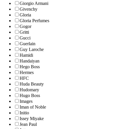
Giorgio Armani
Givenchy
Gloria
Gloria Perfumes
Gogor
Gritti
Gucci
Guerlain
Guy Laroche
Hamidi
Handaiyan
Hego Boss
Hermes
HFC
Huda Beauty
Hudomary
Hugo Boss
Images
Iman of Noble
Initio
Issey Miyake
Jean Paul