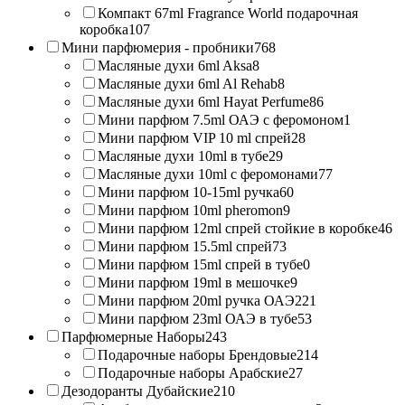
Компакт 67ml Fragrance World подарочная
коробка
107
Мини парфюмерия - пробники
768
Масляные духи 6ml Aksa
8
Масляные духи 6ml Al Rehab
8
Масляные духи 6ml Hayat Perfume
86
Мини парфюм 7.5ml ОАЭ с феромоном
1
Мини парфюм VIP 10 ml спрей
28
Масляные духи 10ml в тубе
29
Масляные духи 10ml с феромонами
77
Мини парфюм 10-15ml ручка
60
Мини парфюм 10ml pheromon
9
Мини парфюм 12ml спрей стойкие в коробке
46
Мини парфюм 15.5ml спрей
73
Мини парфюм 15ml спрей в тубе
0
Мини парфюм 19ml в мешочке
9
Мини парфюм 20ml ручка ОАЭ
221
Мини парфюм 23ml ОАЭ в тубе
53
Парфюмерные Наборы
243
Подарочные наборы Брендовые
214
Подарочные наборы Арабские
27
Дезодоранты Дубайские
210