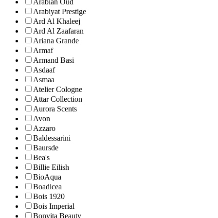
Arabian Oud
Arabiyat Prestige
Ard Al Khaleej
Ard Al Zaafaran
Ariana Grande
Armaf
Armand Basi
Asdaaf
Asmaa
Atelier Cologne
Attar Collection
Aurora Scents
Avon
Azzaro
Baldessarini
Baursde
Bea's
Billie Eilish
BioAqua
Boadicea
Bois 1920
Bois Imperial
Bonvita Beauty