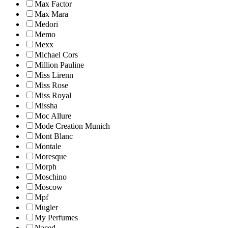
Max Factor
Max Mara
Medori
Memo
Mexx
Michael Cors
Million Pauline
Miss Lirenn
Miss Rose
Miss Royal
Missha
Moc Allure
Mode Creation Munich
Mont Blanc
Montale
Moresque
Morph
Moschino
Moscow
Mpf
Mugler
My Perfumes
Naced