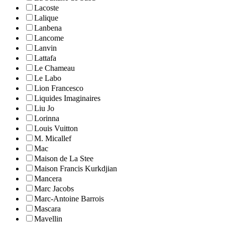
Lacoste
Lalique
Lanbena
Lancome
Lanvin
Lattafa
Le Chameau
Le Labo
Lion Francesco
Liquides Imaginaires
Liu Jo
Lorinna
Louis Vuitton
M. Micallef
Mac
Maison de La Stee
Maison Francis Kurkdjian
Mancera
Marc Jacobs
Marc-Antoine Barrois
Mascara
Mavellin