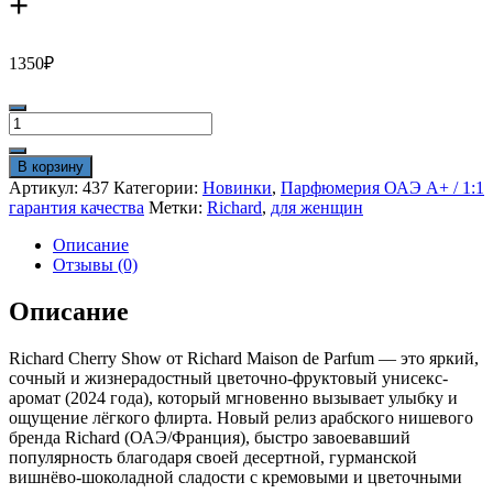
+
1350
₽
Количество
товара
Richard
В корзину
Cherry
Артикул:
437
Категории:
Новинки
,
Парфюмерия ОАЭ A+ / 1:1
Show
гарантия качества
Метки:
Richard
,
для женщин
100
ml
Описание
A
Отзывы (0)
+
Описание
Richard Cherry Show от Richard Maison de Parfum — это яркий,
сочный и жизнерадостный цветочно-фруктовый унисекс-
аромат (2024 года), который мгновенно вызывает улыбку и
ощущение лёгкого флирта. Новый релиз арабского нишевого
бренда Richard (ОАЭ/Франция), быстро завоевавший
популярность благодаря своей десертной, гурманской
вишнёво-шоколадной сладости с кремовыми и цветочными