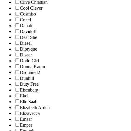
Clive Christian
Cool Clever
Cosmiso
Creed
Dahab
Davidoff
Dear She
Diesel
Diptyque
Disaar
Dodo Girl
Donna Karan
Dsquared2
Dunhill
Duty Free
Eisenberg
Ekel
Elie Saab
Elizabeth Arden
Elizavecca
Emaar
Emper
Enough