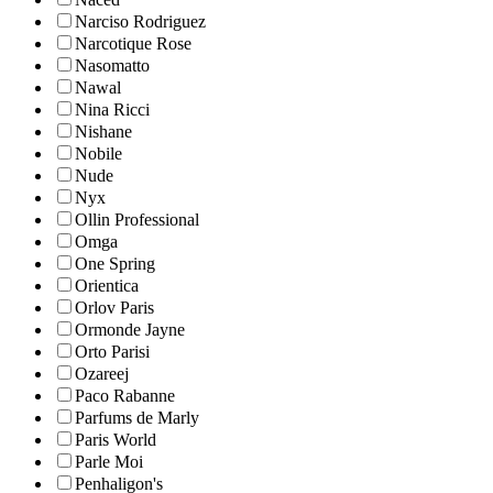
Narciso Rodriguez
Narcotique Rose
Nasomatto
Nawal
Nina Ricci
Nishane
Nobile
Nude
Nyx
Ollin Professional
Omga
One Spring
Orientica
Orlov Paris
Ormonde Jayne
Orto Parisi
Ozareej
Paco Rabanne
Parfums de Marly
Paris World
Parle Moi
Penhaligon's