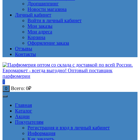
Дропшиппинг
Новости магазина
Личный кабинет
Войти в личный кабинет
Мои заказы
Мои адреса
Корзина
Оформление заказа
Отзывы
Контакты
0
Всего:
0
₽
0
Главная
Каталог
Акции
Покупателям
Регистрация и вход в личный кабинет
Информация
Как заказать