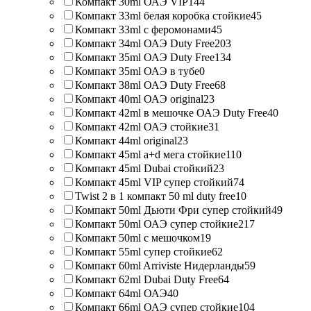
Компакт 30ml ОАЭ VIP
144
Компакт 33ml белая коробка стойкие
45
Компакт 33ml с феромонами
45
Компакт 34ml ОАЭ Duty Free
203
Компакт 35ml ОАЭ Duty Free
134
Компакт 35ml ОАЭ в тубе
0
Компакт 38ml ОАЭ Duty Free
68
Компакт 40ml ОАЭ original
23
Компакт 42ml в мешочке ОАЭ Duty Free
40
Компакт 42ml ОАЭ стойкие
31
Компакт 44ml original
23
Компакт 45ml a+d мега стойкие
110
Компакт 45ml Dubai стойкий
23
Компакт 45ml VIP супер стойкий
74
Twist 2 в 1 компакт 50 ml duty free
10
Компакт 50ml Дьюти Фри супер стойкий
49
Компакт 50ml ОАЭ супер стойкие
217
Компакт 50ml с мешочком
19
Компакт 55ml супер стойкие
62
Компакт 60ml Arriviste Нидерланды
59
Компакт 62ml Dubai Duty Free
64
Компакт 64ml ОАЭ
40
Компакт 66ml ОАЭ супер стойкие
104