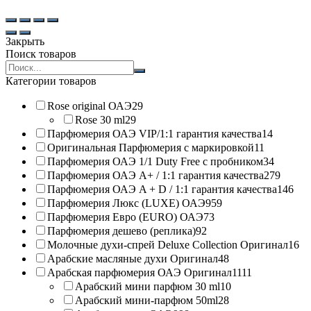
Закрыть
Поиск товаров
Search
products:
Категории товаров
Rose original ОАЭ
29
Rose 30 ml
29
Парфюмерия ОАЭ VIP/1:1 гарантия качества
14
Оригинальная Парфюмерия с маркировкой
11
Парфюмерия ОАЭ 1/1 Duty Free с пробником
34
Парфюмерия ОАЭ A+ / 1:1 гарантия качества
279
Парфюмерия ОАЭ A + D / 1:1 гарантия качества
146
Парфюмерия Люкс (LUXE) ОАЭ
959
Парфюмерия Евро (EURO) ОАЭ
73
Парфюмерия дешево (реплика)
92
Молочные духи-спрей Deluxe Collection Оригинал
16
Арабские масляные духи Оригинал
48
Арабская парфюмерия ОАЭ Оригинал
1111
Арабский мини парфюм 30 ml
10
Арабский мини-парфюм 50ml
28