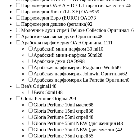
Парфюмерия ОАЭ A + D / 1:1 гарантия качества
146
Парфюмерия Люкс (LUXE) ОАЭ
959
Парфюмерия Евро (EURO) ОАЭ
73
Парфюмерия дешево (реплика)
92
Молочные духи-спрей Deluxe Collection Оригинал
16
Арабские масляные духи Оригинал
48
Арабская парфюмерия ОАЭ Оригинал
1111
Арабский мини парфюм 30 ml
10
Арабский мини-парфюм 50ml
28
Арабские духи ОАЭ
998
Арабская парфюмерия Fragrance World
49
Арабская парфюмерия Johnwin Оригинал
62
Арабская парфюмерия La Parretta Оригинал
0
Bea's Original
148
Bea's 50ml
148
Gloria Perfume Original
299
Gloria Perfume 10ml масло
68
Gloria Perfume 15ml спрей
38
Gloria Perfume 55ml спрей
48
Gloria Perfume 55ml NEW (для женщин)
48
Gloria Perfume 55ml NEW (для мужчин)
42
Gloria Perfume 75ml спрей
55