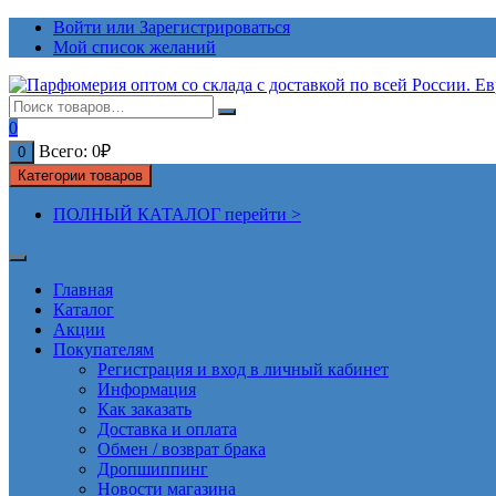
Перейти
Войти или Зарегистрироваться
к
Мой список желаний
содержимому
0
Всего:
0
₽
0
Категории товаров
ПОЛНЫЙ КАТАЛОГ перейти >
Главная
Каталог
Акции
Покупателям
Регистрация и вход в личный кабинет
Информация
Как заказать
Доставка и оплата
Обмен / возврат брака
Дропшиппинг
Новости магазина