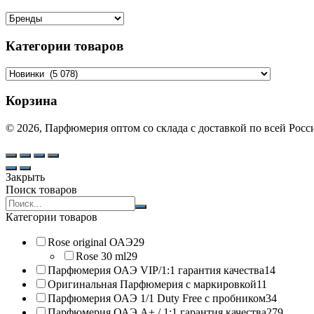
Категории товаров
Корзина
© 2026, Парфюмерия оптом со склада с доставкой по всей Рос
Закрыть
Поиск товаров
Search
products:
Категории товаров
Rose original ОАЭ
29
Rose 30 ml
29
Парфюмерия ОАЭ VIP/1:1 гарантия качества
14
Оригинальная Парфюмерия с маркировкой
11
Парфюмерия ОАЭ 1/1 Duty Free с пробником
34
Парфюмерия ОАЭ A+ / 1:1 гарантия качества
279