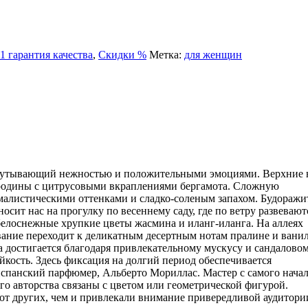
 гарантия качества
,
Скидки %
Метка:
для женщин
м, окутывающий нежностью и положительными эмоциями. Верхние
родины с цитрусовыми вкраплениями бергамота. Сложную
малистическими оттенками и сладко-соленым запахом. Будоражи
носит нас на прогулку по весеннему саду, где по ветру развевают
белоснежные хрупкие цветы жасмина и иланг-иланга. На аллеях
ование переходит к деликатным десертным нотам пралине и вани
а достигается благодаря привлекательному мускусу и сандалово
ойкость. Здесь фиксация на долгий период обеспечивается
испанский парфюмер, Альберто Мориллас. Мастер с самого нача
его авторства связаны с цветом или геометрической фигурой.
от других, чем и привлекали внимание привередливой аудитори