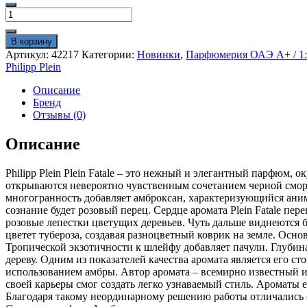
1600₽.
Количество
2000₽.
товара
Philipp
В корзину
Plein
Артикул:
42217
Категории:
Новинки
,
Парфюмерия ОАЭ A+ / 1:1
Fatale
Philipp Plein
90
ml
Описание
A
Бренд
+
Отзывы (0)
Описание
Philipp Plein Plein Fatale – это нежный и элегантный парфю
открываются невероятно чувственным сочетанием черной смо
многогранность добавляет амброксан, характеризующийся ани
сознание будет розовый перец. Сердце аромата Plein Fatale пере
розовые лепестки цветущих деревьев. Чуть дальше виднеются 
цветет тубероза, создавая разноцветный коврик на земле. Осн
Тропической экзотичности к шлейфу добавляет пачули. Глубин
дереву. Одним из показателей качества аромата является его ст
использованием амбры. Автор аромата – всемирно известный 
своей карьеры смог создать легко узнаваемый стиль. Ароматы 
Благодаря такому неординарному решению работы отличались 