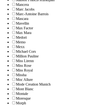
Mancera
Marc Jacobs
Marc-Antoine Barrois
Mascara
Mavellin
Max Factor
Max Mara
Medori
Memo
Mexx
Michael Cors
Million Pauline
Miss Lirenn
Miss Rose
Miss Royal
Missha
Moc Allure
Mode Creation Munich
Mont Blanc
Montale
Moresque
Morph