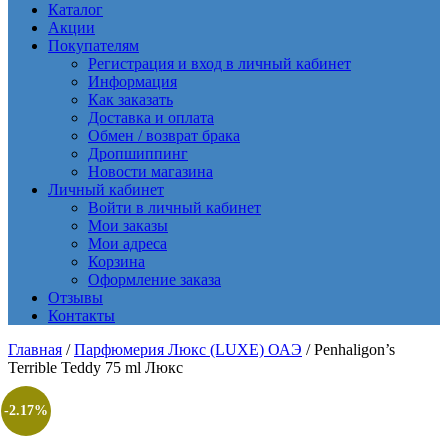
Каталог
Акции
Покупателям
Регистрация и вход в личный кабинет
Информация
Как заказать
Доставка и оплата
Обмен / возврат брака
Дропшиппинг
Новости магазина
Личный кабинет
Войти в личный кабинет
Мои заказы
Мои адреса
Корзина
Оформление заказа
Отзывы
Контакты
Главная
/
Парфюмерия Люкс (LUXE) ОАЭ
/ Penhaligon’s
Terrible Teddy 75 ml Люкс
-2.17%