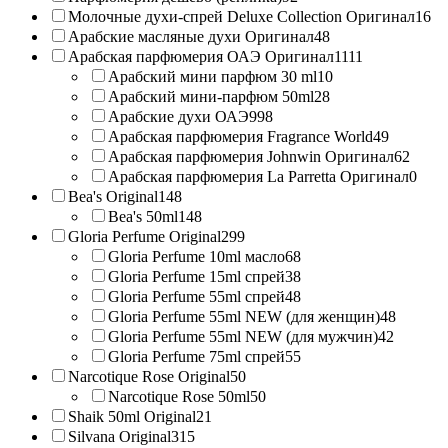
Молочные духи-спрей Deluxe Collection Оригинал
16
Арабские масляные духи Оригинал
48
Арабская парфюмерия ОАЭ Оригинал
1111
Арабский мини парфюм 30 ml
10
Арабский мини-парфюм 50ml
28
Арабские духи ОАЭ
998
Арабская парфюмерия Fragrance World
49
Арабская парфюмерия Johnwin Оригинал
62
Арабская парфюмерия La Parretta Оригинал
0
Bea's Original
148
Bea's 50ml
148
Gloria Perfume Original
299
Gloria Perfume 10ml масло
68
Gloria Perfume 15ml спрей
38
Gloria Perfume 55ml спрей
48
Gloria Perfume 55ml NEW (для женщин)
48
Gloria Perfume 55ml NEW (для мужчин)
42
Gloria Perfume 75ml спрей
55
Narcotique Rose Original
50
Narcotique Rose 50ml
50
Shaik 50ml Original
21
Silvana Original
315