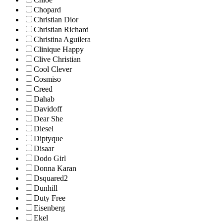
Chopard
Christian Dior
Christian Richard
Christina Aguilera
Clinique Happy
Clive Christian
Cool Clever
Cosmiso
Creed
Dahab
Davidoff
Dear She
Diesel
Diptyque
Disaar
Dodo Girl
Donna Karan
Dsquared2
Dunhill
Duty Free
Eisenberg
Ekel