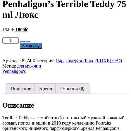
Penhaligon’s Terrible Teddy 75
ml Люкс
Первоначальная
Текущая
1840
₽
1800
₽
цена
цена:
составляла
Количество
1800₽.
товара
1840₽.
В корзину
Penhaligon's
Terrible
Teddy
Артикул:
8274
Категория:
Парфюмерия Люкс (LUXE) ОАЭ
75
Метка:
для мужчин
ml
Penhaligon's
Люкс
Описание
Бренд
Отзывы (0)
Описание
Terrible Teddy — самобытный и стильный мужской кожаный
аромат, пополнивший в 2019 году коллекцию Portraits
британского нишевого парфюмерного бренда Penhaligon’s.