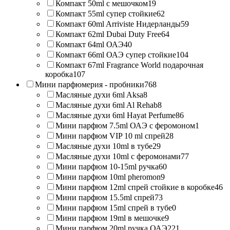
Компакт 50ml с мешочком
19
Компакт 55ml супер стойкие
62
Компакт 60ml Arriviste Нидерланды
59
Компакт 62ml Dubai Duty Free
64
Компакт 64ml ОАЭ
40
Компакт 66ml ОАЭ супер стойкие
104
Компакт 67ml Fragrance World подарочная
коробка
107
Мини парфюмерия - пробники
768
Масляные духи 6ml Aksa
8
Масляные духи 6ml Al Rehab
8
Масляные духи 6ml Hayat Perfume
86
Мини парфюм 7.5ml ОАЭ с феромоном
1
Мини парфюм VIP 10 ml спрей
28
Масляные духи 10ml в тубе
29
Масляные духи 10ml с феромонами
77
Мини парфюм 10-15ml ручка
60
Мини парфюм 10ml pheromon
9
Мини парфюм 12ml спрей стойкие в коробке
46
Мини парфюм 15.5ml спрей
73
Мини парфюм 15ml спрей в тубе
0
Мини парфюм 19ml в мешочке
9
Мини парфюм 20ml ручка ОАЭ
221