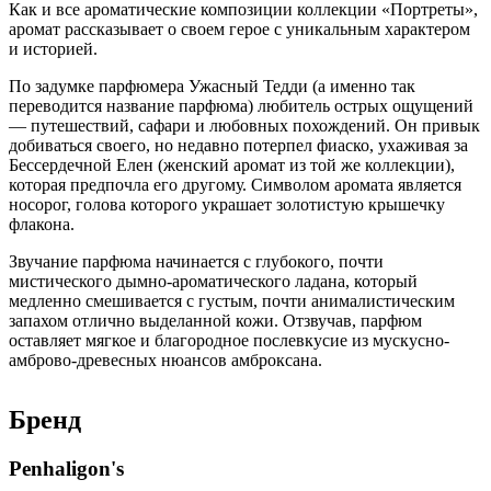
Как и все ароматические композиции коллекции «Портреты»,
аромат рассказывает о своем герое с уникальным характером
и историей.
По задумке парфюмера Ужасный Тедди (а именно так
переводится название парфюма) любитель острых ощущений
— путешествий, сафари и любовных похождений. Он привык
добиваться своего, но недавно потерпел фиаско, ухаживая за
Бессердечной Елен (женский аромат из той же коллекции),
которая предпочла его другому. Символом аромата является
носорог, голова которого украшает золотистую крышечку
флакона.
Звучание парфюма начинается с глубокого, почти
мистического дымно-ароматического ладана, который
медленно смешивается с густым, почти анималистическим
запахом отлично выделанной кожи. Отзвучав, парфюм
оставляет мягкое и благородное послевкусие из мускусно-
амброво-древесных нюансов амброксана.
Бренд
Penhaligon's