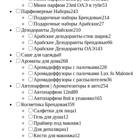
Мини парфюм 23ml ОАЭ в тубе
53
Парфюмерные Наборы
243
Подарочные наборы Брендовые
214
Подарочные наборы Арабские
27
Дезодоранты Дубайские
210
Арабские дезодоранты-стик шарик
2
Арабские Дезодоранты брендовые
66
Арабские Дезодоранты ОАЭ
143
Саше для одежды
0
Ароматы для дома
268
Аромадиффузоры с палочками
228
Аромадиффузоры с палочками Lux Jo Malone
4
Аромадиффузоры с распылителем
36
Автопарфюм | Ароматизаторы в авто
254
Автопарфюм 12ml
89
Автопарфюм 8ml в упаковке
165
Косметика Брендовая
359
Салфетки для лица
1
Гель для душа
12
Праймер под макияж
1
Для депиляции
1
Кисти для макияжа
12