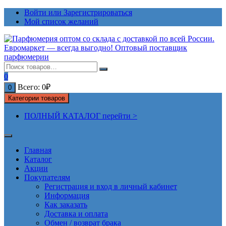
Перейти
Войти или Зарегистрироваться
к
Мой список желаний
содержимому
0
Всего:
0
₽
0
Категории товаров
ПОЛНЫЙ КАТАЛОГ перейти >
Главная
Каталог
Акции
Покупателям
Регистрация и вход в личный кабинет
Информация
Как заказать
Доставка и оплата
Обмен / возврат брака