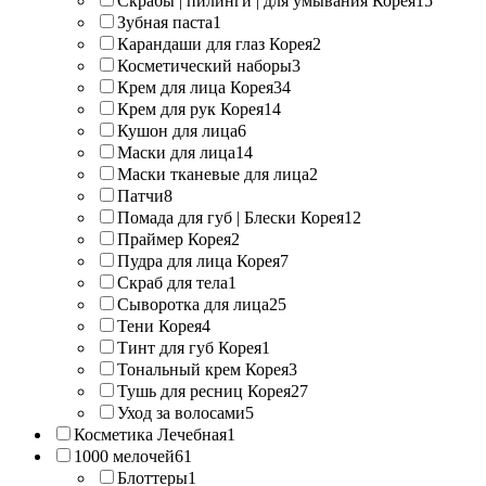
Скрабы | пилинги | для умывания Корея
15
Зубная паста
1
Карандаши для глаз Корея
2
Косметический наборы
3
Крем для лица Корея
34
Крем для рук Корея
14
Кушон для лица
6
Маски для лица
14
Маски тканевые для лица
2
Патчи
8
Помада для губ | Блески Корея
12
Праймер Корея
2
Пудра для лица Корея
7
Скраб для тела
1
Сыворотка для лица
25
Тени Корея
4
Тинт для губ Корея
1
Тональный крем Корея
3
Тушь для ресниц Корея
27
Уход за волосами
5
Косметика Лечебная
1
1000 мелочей
61
Блоттеры
1