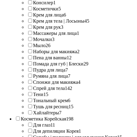
Консилер
1
Косметички
5
Крем для лица
6
Крем для тела | Лосьоны
45
Крем для рук
3
Массажеры для лица
1
Мочалки
3
Мыло
26
Наборы для макияжа
2
Пена для ванны
12
Помада для губ | Блески
29
Пудра для лица
7
Румяна для лица
7
Спонжи для макияжа
4
Спрей для тела
142
Тени
15
Тональный крем
6
Тушь для ресниц
15
Хайлайтеры
7
Косметика Корейская
198
Для глаз
11
Для депиляции Корея
1