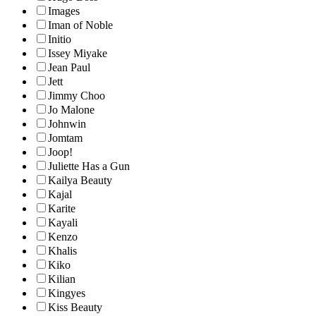
Images
Iman of Noble
Initio
Issey Miyake
Jean Paul
Jett
Jimmy Choo
Jo Malone
Johnwin
Jomtam
Joop!
Juliette Has a Gun
Kailya Beauty
Kajal
Karite
Kayali
Kenzo
Khalis
Kiko
Kilian
Kingyes
Kiss Beauty