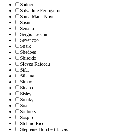
Sadoer
Salvadore Ferragamo
Santa Maria Novella
Sasimi
Senana
Sergio Tacchini
Sevencool
Shaik
Shedoes
Shiseido
SIayzu Raioceu
Sifat
Silvana
Simimi
Sinana
Sisley
Smoky
Snail
Softness
Sospiro
Stefano Ricci
Stephane Humbert Lucas