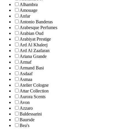
Alhambra
Amouage
Anfar
Antonio Banderas
Arabesque Perfumes
Arabian Oud
Arabiyat Prestige
Ard Al Khaleej
Ard Al Zaafaran
Ariana Grande
Armaf
Armand Basi
Asdaaf
Asmaa
Atelier Cologne
Attar Collection
Aurora Scents
Avon
Azzaro
Baldessarini
Baursde
Bea's