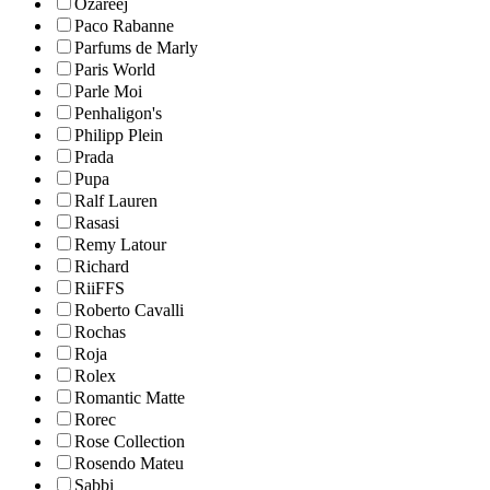
Ozareej
Paco Rabanne
Parfums de Marly
Paris World
Parle Moi
Penhaligon's
Philipp Plein
Prada
Pupa
Ralf Lauren
Rasasi
Remy Latour
Richard
RiiFFS
Roberto Cavalli
Rochas
Roja
Rolex
Romantic Matte
Rorec
Rose Collection
Rosendo Mateu
Sabbi