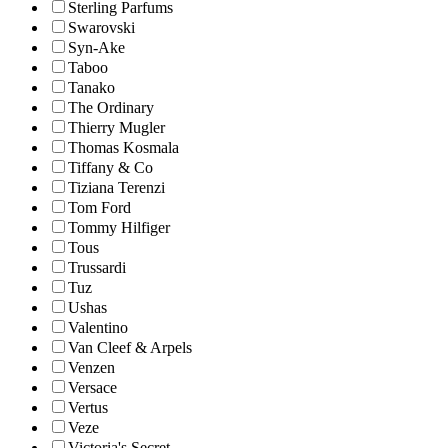
Sterling Parfums
Swarovski
Syn-Ake
Taboo
Tanako
The Ordinary
Thierry Mugler
Thomas Kosmala
Tiffany & Co
Tiziana Terenzi
Tom Ford
Tommy Hilfiger
Tous
Trussardi
Tuz
Ushas
Valentino
Van Cleef & Arpels
Venzen
Versace
Vertus
Veze
Victoria's Secret