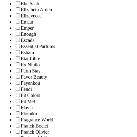
Elie Saab
Elizabeth Arden
Elizavecca
Emaar
Emper
Enough
Escada
Essential Parfums
Estiara
Etat Libre
Ex Nihilo
Farm Stay
Favor Beauty
Fayankou
Fendi
Fit Colors
Fit Me!
Flavia
Floraïku
Fragrance World
Franck Boclet
Franck Olivier