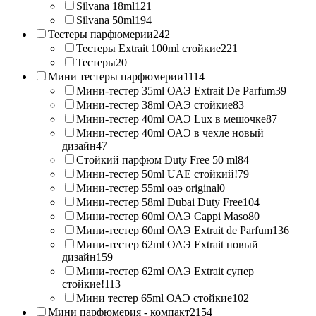
Silvana 18ml
121
Silvana 50ml
194
Тестеры парфюмерии
242
Тестеры Extrait 100ml стойкие
221
Тестеры
20
Мини тестеры парфюмерии
1114
Мини-тестер 35ml ОАЭ Extrait De Parfum
39
Мини-тестер 38ml ОАЭ стойкие
83
Мини-тестер 40ml ОАЭ Lux в мешочке
87
Мини-тестер 40ml ОАЭ в чехле новый
дизайн
47
Стойкий парфюм Duty Free 50 ml
84
Мини-тестер 50ml UAE стойкий!
79
Мини-тестер 55ml оаэ original
0
Мини-тестер 58ml Dubai Duty Free
104
Мини-тестер 60ml ОАЭ Cappi Maso
80
Мини-тестер 60ml ОАЭ Extrait de Parfum
136
Мини-тестер 62ml ОАЭ Extrait новый
дизайн
159
Мини-тестер 62ml ОАЭ Extrait супер
стойкие!
113
Мини тестер 65ml ОАЭ стойкие
102
Мини парфюмерия - компакт
2154