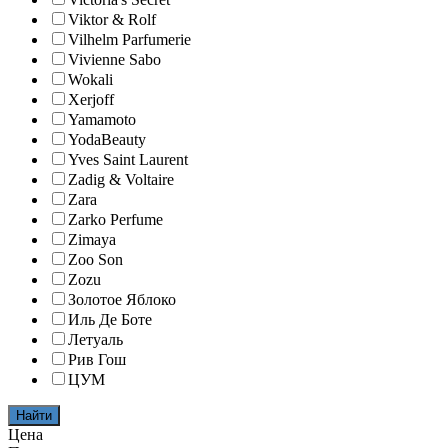
Viktor & Rolf
Vilhelm Parfumerie
Vivienne Sabo
Wokali
Xerjoff
Yamamoto
YodaBeauty
Yves Saint Laurent
Zadig & Voltaire
Zara
Zarko Perfume
Zimaya
Zoo Son
Zozu
Золотое Яблоко
Иль Де Боте
Летуаль
Рив Гош
ЦУМ
Найти
Цена