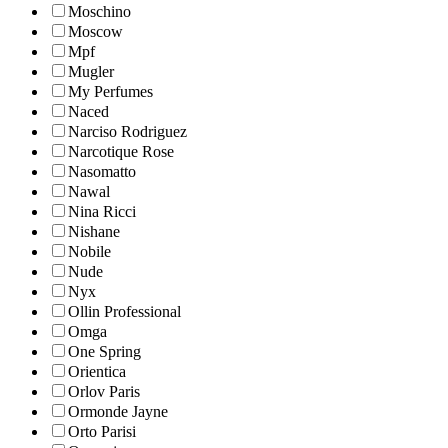
Moschino
Moscow
Mpf
Mugler
My Perfumes
Naced
Narciso Rodriguez
Narcotique Rose
Nasomatto
Nawal
Nina Ricci
Nishane
Nobile
Nude
Nyx
Ollin Professional
Omga
One Spring
Orientica
Orlov Paris
Ormonde Jayne
Orto Parisi