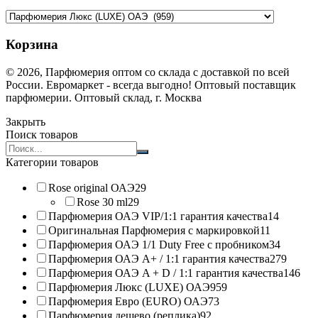
Корзина
© 2026, Парфюмерия оптом со склада с доставкой по всей
России. Евромаркет - всегда выгодно! Оптовый поставщик
парфюмерии. Оптовый склад, г. Москва
Закрыть
Поиск товаров
Search
products:
Категории товаров
Rose original ОАЭ
29
Rose 30 ml
29
Парфюмерия ОАЭ VIP/1:1 гарантия качества
14
Оригинальная Парфюмерия с маркировкой
11
Парфюмерия ОАЭ 1/1 Duty Free с пробником
34
Парфюмерия ОАЭ A+ / 1:1 гарантия качества
279
Парфюмерия ОАЭ A + D / 1:1 гарантия качества
146
Парфюмерия Люкс (LUXE) ОАЭ
959
Парфюмерия Евро (EURO) ОАЭ
73
Парфюмерия дешево (реплика)
92