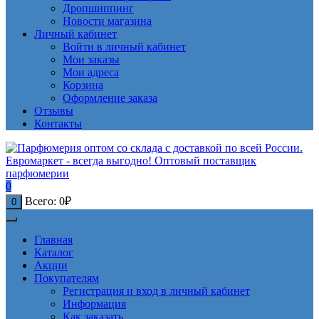
Дропшиппинг
Новости магазина
Личный кабинет
Войти в личный кабинет
Мои заказы
Мои адреса
Корзина
Оформление заказа
Отзывы
Контакты
0
Всего:
0
₽
0
Главная
Каталог
Акции
Покупателям
Регистрация и вход в личный кабинет
Информация
Как заказать