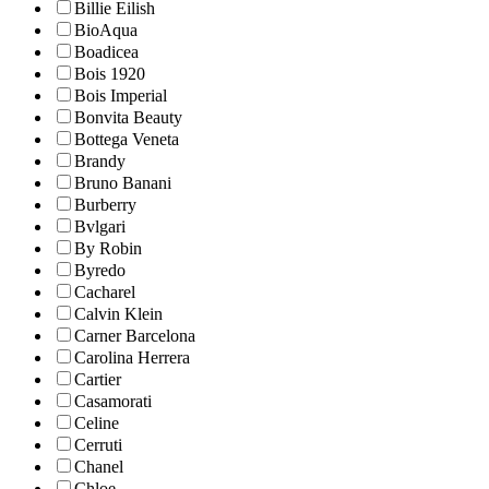
Billie Eilish
BioAqua
Boadicea
Bois 1920
Bois Imperial
Bonvita Beauty
Bottega Veneta
Brandy
Bruno Banani
Burberry
Bvlgari
By Robin
Byredo
Cacharel
Calvin Klein
Carner Barcelona
Carolina Herrera
Cartier
Casamorati
Celine
Cerruti
Chanel
Chloe