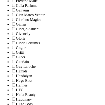
Frederic Malle
Galla Parfums
Genyum
Gian Marco Venturi
Giardino Magico
Giinsu
Giorgio Armani
Givenchy
Gloria
Gloria Perfumes
Gogor
Gritti
Gucci
Guerlain
Guy Laroche
Hamidi
Handaiyan
Hego Boss
Hermes
HFC
Huda Beauty
Hudomary
Hugo Boss