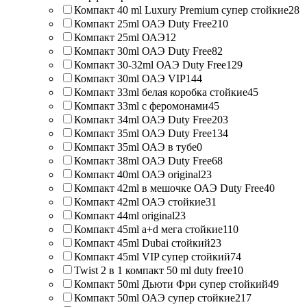
Компакт 40 ml Luxury Premium супер стойкие
28
Компакт 25ml ОАЭ Duty Free
210
Компакт 25ml ОАЭ
12
Компакт 30ml ОАЭ Duty Free
82
Компакт 30-32ml ОАЭ Duty Free
129
Компакт 30ml ОАЭ VIP
144
Компакт 33ml белая коробка стойкие
45
Компакт 33ml с феромонами
45
Компакт 34ml ОАЭ Duty Free
203
Компакт 35ml ОАЭ Duty Free
134
Компакт 35ml ОАЭ в тубе
0
Компакт 38ml ОАЭ Duty Free
68
Компакт 40ml ОАЭ original
23
Компакт 42ml в мешочке ОАЭ Duty Free
40
Компакт 42ml ОАЭ стойкие
31
Компакт 44ml original
23
Компакт 45ml a+d мега стойкие
110
Компакт 45ml Dubai стойкий
23
Компакт 45ml VIP супер стойкий
74
Twist 2 в 1 компакт 50 ml duty free
10
Компакт 50ml Дьюти Фри супер стойкий
49
Компакт 50ml ОАЭ супер стойкие
217