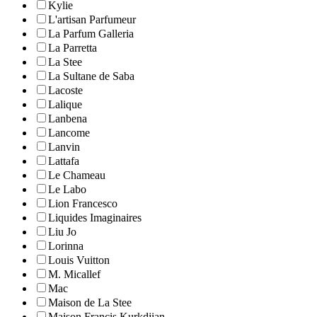
Kylie
L'artisan Parfumeur
La Parfum Galleria
La Parretta
La Stee
La Sultane de Saba
Lacoste
Lalique
Lanbena
Lancome
Lanvin
Lattafa
Le Chameau
Le Labo
Lion Francesco
Liquides Imaginaires
Liu Jo
Lorinna
Louis Vuitton
M. Micallef
Mac
Maison de La Stee
Maison Francis Kurkdjian