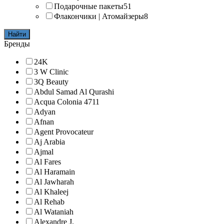
Подарочные пакеты
51
Флакончики | Атомайзеры
8
Найти
Бренды
24K
3 W Clinic
3Q Beauty
Abdul Samad Al Qurashi
Acqua Colonia 4711
Adyan
Afnan
Agent Provocateur
Aj Arabia
Ajmal
Al Fares
Al Haramain
Al Jawharah
Al Khaleej
Al Rehab
Al Wataniah
Alexandre J.