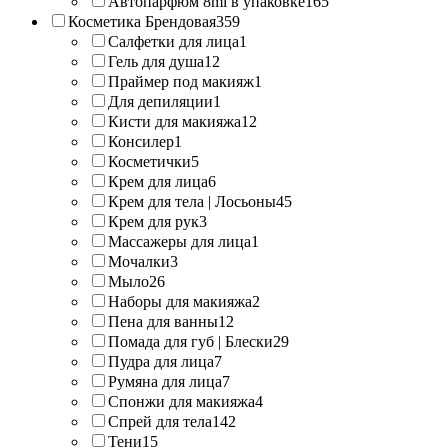
Автопарфюм 8ml в упаковке
165
Косметика Брендовая
359
Салфетки для лица
1
Гель для душа
12
Праймер под макияж
1
Для депиляции
1
Кисти для макияжа
12
Консилер
1
Косметички
5
Крем для лица
6
Крем для тела | Лосьоны
45
Крем для рук
3
Массажеры для лица
1
Мочалки
3
Мыло
26
Наборы для макияжа
2
Пена для ванны
12
Помада для губ | Блески
29
Пудра для лица
7
Румяна для лица
7
Спонжи для макияжа
4
Спрей для тела
142
Тени
15