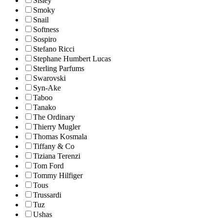
Sisley
Smoky
Snail
Softness
Sospiro
Stefano Ricci
Stephane Humbert Lucas
Sterling Parfums
Swarovski
Syn-Ake
Taboo
Tanako
The Ordinary
Thierry Mugler
Thomas Kosmala
Tiffany & Co
Tiziana Terenzi
Tom Ford
Tommy Hilfiger
Tous
Trussardi
Tuz
Ushas