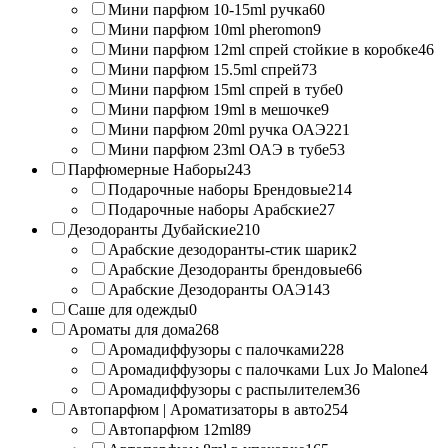
Мини парфюм 10-15ml ручка
60
Мини парфюм 10ml pheromon
9
Мини парфюм 12ml спрей стойкие в коробке
46
Мини парфюм 15.5ml спрей
73
Мини парфюм 15ml спрей в тубе
0
Мини парфюм 19ml в мешочке
9
Мини парфюм 20ml ручка ОАЭ
221
Мини парфюм 23ml ОАЭ в тубе
53
Парфюмерные Наборы
243
Подарочные наборы Брендовые
214
Подарочные наборы Арабские
27
Дезодоранты Дубайские
210
Арабские дезодоранты-стик шарик
2
Арабские Дезодоранты брендовые
66
Арабские Дезодоранты ОАЭ
143
Саше для одежды
0
Ароматы для дома
268
Аромадиффузоры с палочками
228
Аромадиффузоры с палочками Lux Jo Malone
4
Аромадиффузоры с распылителем
36
Автопарфюм | Ароматизаторы в авто
254
Автопарфюм 12ml
89