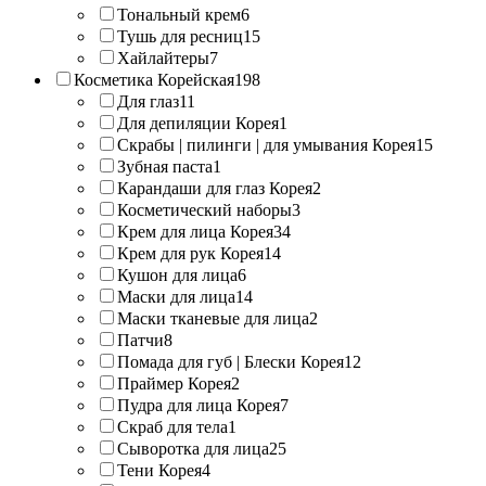
Тональный крем
6
Тушь для ресниц
15
Хайлайтеры
7
Косметика Корейская
198
Для глаз
11
Для депиляции Корея
1
Скрабы | пилинги | для умывания Корея
15
Зубная паста
1
Карандаши для глаз Корея
2
Косметический наборы
3
Крем для лица Корея
34
Крем для рук Корея
14
Кушон для лица
6
Маски для лица
14
Маски тканевые для лица
2
Патчи
8
Помада для губ | Блески Корея
12
Праймер Корея
2
Пудра для лица Корея
7
Скраб для тела
1
Сыворотка для лица
25
Тени Корея
4