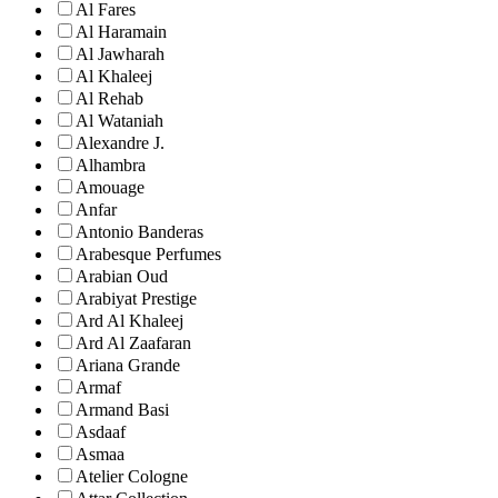
Al Fares
Al Haramain
Al Jawharah
Al Khaleej
Al Rehab
Al Wataniah
Alexandre J.
Alhambra
Amouage
Anfar
Antonio Banderas
Arabesque Perfumes
Arabian Oud
Arabiyat Prestige
Ard Al Khaleej
Ard Al Zaafaran
Ariana Grande
Armaf
Armand Basi
Asdaaf
Asmaa
Atelier Cologne