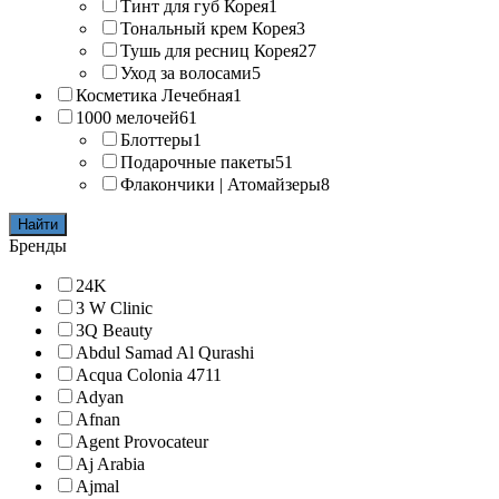
Тинт для губ Корея
1
Тональный крем Корея
3
Тушь для ресниц Корея
27
Уход за волосами
5
Косметика Лечебная
1
1000 мелочей
61
Блоттеры
1
Подарочные пакеты
51
Флакончики | Атомайзеры
8
Найти
Бренды
24K
3 W Clinic
3Q Beauty
Abdul Samad Al Qurashi
Acqua Colonia 4711
Adyan
Afnan
Agent Provocateur
Aj Arabia
Ajmal