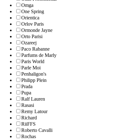
Omga
One Spring
Orientica
Orlov Paris
Ormonde Jayne
Orto Parisi
Ozareej
Paco Rabanne
Parfums de Marly
Paris World
Parle Moi
Penhaligon's
Philipp Plein
Prada
Pupa
Ralf Lauren
Rasasi
Remy Latour
Richard
RiiFFS
Roberto Cavalli
Rochas