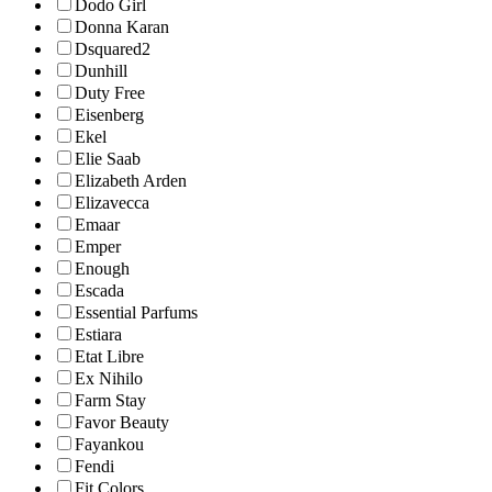
Dodo Girl
Donna Karan
Dsquared2
Dunhill
Duty Free
Eisenberg
Ekel
Elie Saab
Elizabeth Arden
Elizavecca
Emaar
Emper
Enough
Escada
Essential Parfums
Estiara
Etat Libre
Ex Nihilo
Farm Stay
Favor Beauty
Fayankou
Fendi
Fit Colors