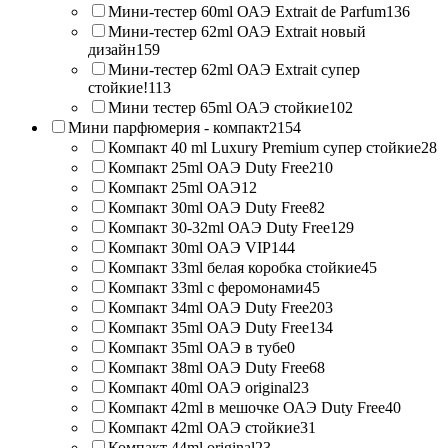
Мини-тестер 60ml ОАЭ Extrait de Parfum
136
Мини-тестер 62ml ОАЭ Extrait новый
дизайн
159
Мини-тестер 62ml ОАЭ Extrait супер
стойкие!
113
Мини тестер 65ml ОАЭ стойкие
102
Мини парфюмерия - компакт
2154
Компакт 40 ml Luxury Premium супер стойкие
28
Компакт 25ml ОАЭ Duty Free
210
Компакт 25ml ОАЭ
12
Компакт 30ml ОАЭ Duty Free
82
Компакт 30-32ml ОАЭ Duty Free
129
Компакт 30ml ОАЭ VIP
144
Компакт 33ml белая коробка стойкие
45
Компакт 33ml с феромонами
45
Компакт 34ml ОАЭ Duty Free
203
Компакт 35ml ОАЭ Duty Free
134
Компакт 35ml ОАЭ в тубе
0
Компакт 38ml ОАЭ Duty Free
68
Компакт 40ml ОАЭ original
23
Компакт 42ml в мешочке ОАЭ Duty Free
40
Компакт 42ml ОАЭ стойкие
31
Компакт 44ml original
23