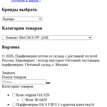
подарок в заказе !
Бренды выбрать
Категории товаров
Корзина
© 2026, Парфюмерия оптом со склада с доставкой по всей
России. Евромаркет - всегда выгодно! Оптовый поставщик
парфюмерии. Оптовый склад, г. Москва
Закрыть
Поиск товаров
Search
products:
Категории товаров
Rose original ОАЭ
29
Rose 30 ml
29
Парфюмерия ОАЭ VIP/1:1 гарантия качества
14