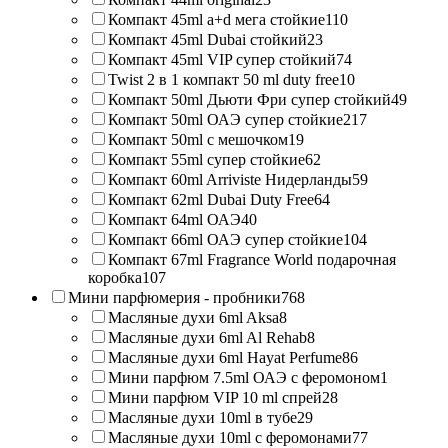
Компакт 45ml a+d мега стойкие
110
Компакт 45ml Dubai стойкий
23
Компакт 45ml VIP супер стойкий
74
Twist 2 в 1 компакт 50 ml duty free
10
Компакт 50ml Дьюти Фри супер стойкий
49
Компакт 50ml ОАЭ супер стойкие
217
Компакт 50ml с мешочком
19
Компакт 55ml супер стойкие
62
Компакт 60ml Arriviste Нидерланды
59
Компакт 62ml Dubai Duty Free
64
Компакт 64ml ОАЭ
40
Компакт 66ml ОАЭ супер стойкие
104
Компакт 67ml Fragrance World подарочная
коробка
107
Мини парфюмерия - пробники
768
Масляные духи 6ml Aksa
8
Масляные духи 6ml Al Rehab
8
Масляные духи 6ml Hayat Perfume
86
Мини парфюм 7.5ml ОАЭ с феромоном
1
Мини парфюм VIP 10 ml спрей
28
Масляные духи 10ml в тубе
29
Масляные духи 10ml с феромонами
77