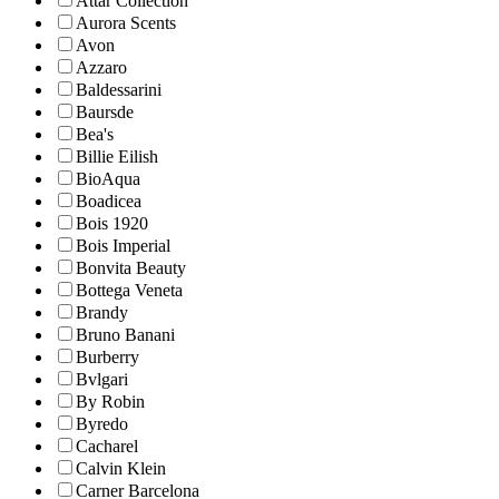
Attar Collection
Aurora Scents
Avon
Azzaro
Baldessarini
Baursde
Bea's
Billie Eilish
BioAqua
Boadicea
Bois 1920
Bois Imperial
Bonvita Beauty
Bottega Veneta
Brandy
Bruno Banani
Burberry
Bvlgari
By Robin
Byredo
Cacharel
Calvin Klein
Carner Barcelona