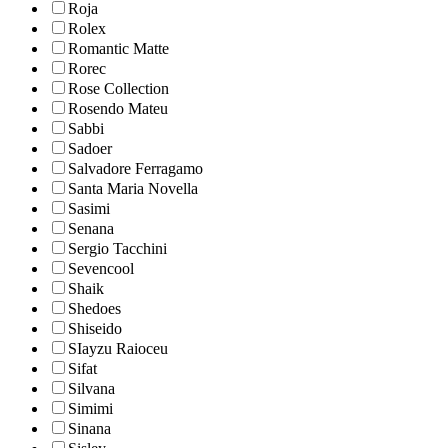
Roja
Rolex
Romantic Matte
Rorec
Rose Collection
Rosendo Mateu
Sabbi
Sadoer
Salvadore Ferragamo
Santa Maria Novella
Sasimi
Senana
Sergio Tacchini
Sevencool
Shaik
Shedoes
Shiseido
SIayzu Raioceu
Sifat
Silvana
Simimi
Sinana