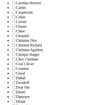
Carolina Herrera
Cartier
Casamorati
Celine
Cerruti
Chanel
Chloe
Chopard
Christian Dior
Christian Richard
Christina Aguilera
Clinique Happy
Clive Christian
Cool Clever
Cosmiso
Creed
Dahab
Davidoff
Dear She
Diesel
Diptyque
Disaar