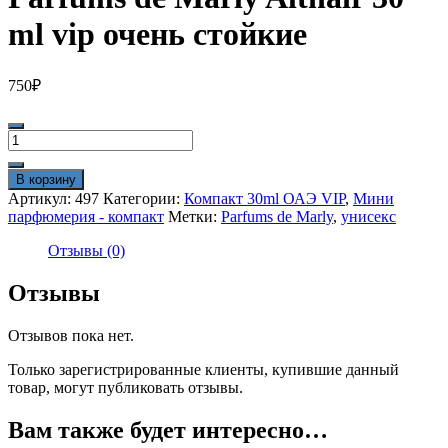
ml vip очень стойкие
750
₽
Количество
товара
Parfums
В корзину
de
Артикул:
497
Категории:
Компакт 30ml ОАЭ VIP
,
Мини
Marly
парфюмерия - компакт
Метки:
Parfums de Marly
,
унисекс
Althair
30
Отзывы (0)
ml
vip
Отзывы
очень
стойкие
Отзывов пока нет.
Только зарегистрированные клиенты, купившие данный
товар, могут публиковать отзывы.
Вам также будет интересно…