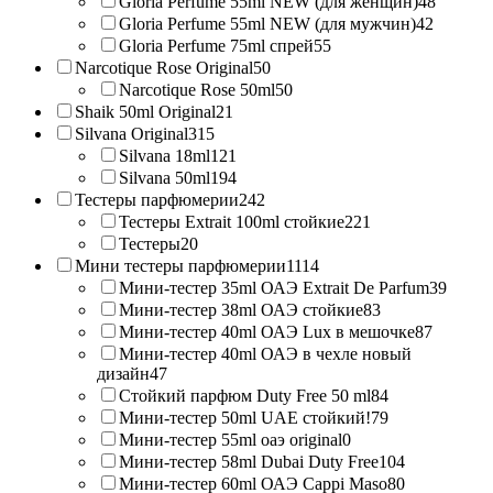
Gloria Perfume 55ml NEW (для женщин)
48
Gloria Perfume 55ml NEW (для мужчин)
42
Gloria Perfume 75ml спрей
55
Narcotique Rose Original
50
Narcotique Rose 50ml
50
Shaik 50ml Original
21
Silvana Original
315
Silvana 18ml
121
Silvana 50ml
194
Тестеры парфюмерии
242
Тестеры Extrait 100ml стойкие
221
Тестеры
20
Мини тестеры парфюмерии
1114
Мини-тестер 35ml ОАЭ Extrait De Parfum
39
Мини-тестер 38ml ОАЭ стойкие
83
Мини-тестер 40ml ОАЭ Lux в мешочке
87
Мини-тестер 40ml ОАЭ в чехле новый
дизайн
47
Стойкий парфюм Duty Free 50 ml
84
Мини-тестер 50ml UAE стойкий!
79
Мини-тестер 55ml оаэ original
0
Мини-тестер 58ml Dubai Duty Free
104
Мини-тестер 60ml ОАЭ Cappi Maso
80