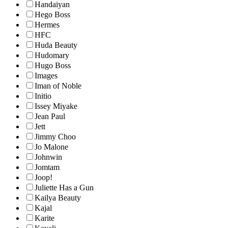
Handaiyan
Hego Boss
Hermes
HFC
Huda Beauty
Hudomary
Hugo Boss
Images
Iman of Noble
Initio
Issey Miyake
Jean Paul
Jett
Jimmy Choo
Jo Malone
Johnwin
Jomtam
Joop!
Juliette Has a Gun
Kailya Beauty
Kajal
Karite