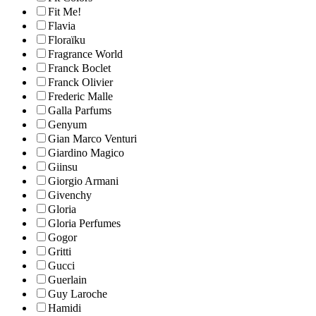
Fit Me!
Flavia
Floraïku
Fragrance World
Franck Boclet
Franck Olivier
Frederic Malle
Galla Parfums
Genyum
Gian Marco Venturi
Giardino Magico
Giinsu
Giorgio Armani
Givenchy
Gloria
Gloria Perfumes
Gogor
Gritti
Gucci
Guerlain
Guy Laroche
Hamidi