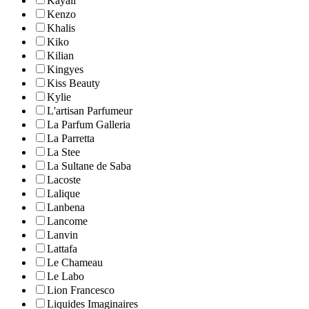
Kayali
Kenzo
Khalis
Kiko
Kilian
Kingyes
Kiss Beauty
Kylie
L'artisan Parfumeur
La Parfum Galleria
La Parretta
La Stee
La Sultane de Saba
Lacoste
Lalique
Lanbena
Lancome
Lanvin
Lattafa
Le Chameau
Le Labo
Lion Francesco
Liquides Imaginaires