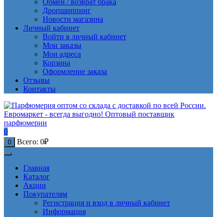
Обмен / возврат брака
Дропшиппинг
Новости магазина
Личный кабинет
Войти в личный кабинет
Мои заказы
Мои адреса
Корзина
Оформление заказа
Отзывы
Контакты
0
Всего:
0
₽
0
Главная
Каталог
Акции
Покупателям
Регистрация и вход в личный кабинет
Информация