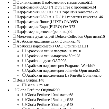
Оригинальная Парфюмерия с маркировкой
11
Парфюмерия ОАЭ 1/1 Duty Free с пробником
34
Парфюмерия ОАЭ A+ / 1:1 гарантия качества
279
Парфюмерия ОАЭ A + D / 1:1 гарантия качества
146
Парфюмерия Люкс (LUXE) ОАЭ
959
Парфюмерия Евро (EURO) ОАЭ
73
Парфюмерия дешево (реплика)
92
Молочные духи-спрей Deluxe Collection Оригинал
16
Арабские масляные духи Оригинал
48
Арабская парфюмерия ОАЭ Оригинал
1111
Арабский мини парфюм 30 ml
10
Арабский мини-парфюм 50ml
28
Арабские духи ОАЭ
998
Арабская парфюмерия Fragrance World
49
Арабская парфюмерия Johnwin Оригинал
62
Арабская парфюмерия La Parretta Оригинал
0
Bea's Original
148
Bea's 50ml
148
Gloria Perfume Original
299
Gloria Perfume 10ml масло
68
Gloria Perfume 15ml спрей
38
Gloria Perfume 55ml спрей
48