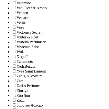
Valentino
Van Cleef & Arpels
Venzen
Versace
Vertus
Veze
Victoria's Secret
Viktor & Rolf
Vilhelm Parfumerie
Vivienne Sabo
Wokali
Xerjoff
Yamamoto
YodaBeauty
Yves Saint Laurent
Zadig & Voltaire
Zara
Zarko Perfume
Zimaya
Zoo Son
Zozu
Золотое Яблоко