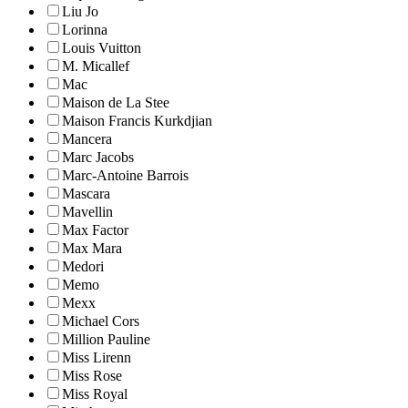
Liu Jo
Lorinna
Louis Vuitton
M. Micallef
Mac
Maison de La Stee
Maison Francis Kurkdjian
Mancera
Marc Jacobs
Marc-Antoine Barrois
Mascara
Mavellin
Max Factor
Max Mara
Medori
Memo
Mexx
Michael Cors
Million Pauline
Miss Lirenn
Miss Rose
Miss Royal