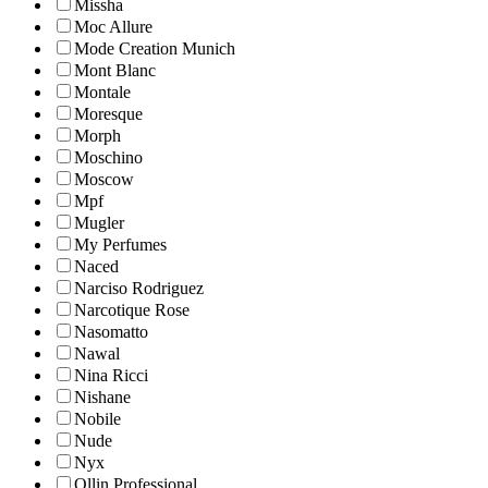
Missha
Moc Allure
Mode Creation Munich
Mont Blanc
Montale
Moresque
Morph
Moschino
Moscow
Mpf
Mugler
My Perfumes
Naced
Narciso Rodriguez
Narcotique Rose
Nasomatto
Nawal
Nina Ricci
Nishane
Nobile
Nude
Nyx
Ollin Professional