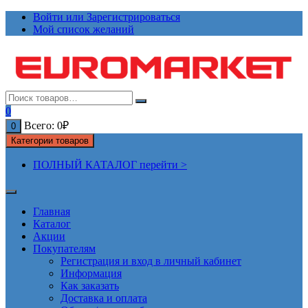
Перейти
Войти или Зарегистрироваться
к
Мой список желаний
содержимому
0
Всего:
0
₽
0
Категории товаров
ПОЛНЫЙ КАТАЛОГ перейти >
Главная
Каталог
Акции
Покупателям
Регистрация и вход в личный кабинет
Информация
Как заказать
Доставка и оплата