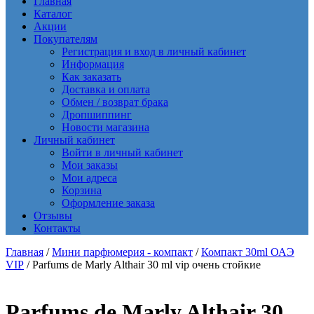
Главная
Каталог
Акции
Покупателям
Регистрация и вход в личный кабинет
Информация
Как заказать
Доставка и оплата
Обмен / возврат брака
Дропшиппинг
Новости магазина
Личный кабинет
Войти в личный кабинет
Мои заказы
Мои адреса
Корзина
Оформление заказа
Отзывы
Контакты
Главная
/
Мини парфюмерия - компакт
/
Компакт 30ml ОАЭ
VIP
/ Parfums de Marly Althair 30 ml vip очень стойкие
Parfums de Marly Althair 30