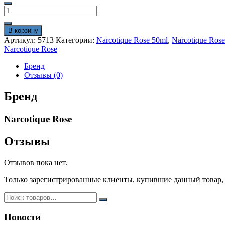
978₽.
Количество
1093₽.
товара
NARCOTIQUE
В корзину
ROSE
Артикул:
5713
Категории:
Narcotique Rose 50ml
,
Narcotique Rose
3543
Narcotique Rose
01
50
Бренд
ML
Отзывы (0)
Бренд
Narcotique Rose
Отзывы
Отзывов пока нет.
Только зарегистрированные клиенты, купившие данный товар,
Новости