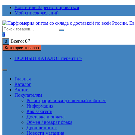
Перейти
Войти или Зарегистрироваться
к
Мой список желаний
содержимому
0
Всего:
0
₽
0
Категории товаров
ПОЛНЫЙ КАТАЛОГ перейти >
Главная
Каталог
Акции
Покупателям
Регистрация и вход в личный кабинет
Информация
Как заказать
Доставка и оплата
Обмен / возврат брака
Дропшиппинг
Новости магазина