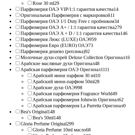
Rose 30 ml
29
Парфюмерия ОАЭ VIP/1:1 гарантия качества
14
Оригинальная Парфюмерия с маркировкой
11
Парфюмерия ОАЭ 1/1 Duty Free с пробником
34
Парфюмерия ОАЭ A+ / 1:1 гарантия качества
279
Парфюмерия ОАЭ A + D / 1:1 гарантия качества
146
Парфюмерия Люкс (LUXE) ОАЭ
959
Парфюмерия Евро (EURO) ОАЭ
73
Парфюмерия дешево (реплика)
92
Молочные духи-спрей Deluxe Collection Оригинал
16
Арабские масляные духи Оригинал
48
Арабская парфюмерия ОАЭ Оригинал
1111
Арабский мини парфюм 30 ml
10
Арабский мини-парфюм 50ml
28
Арабские духи ОАЭ
998
Арабская парфюмерия Fragrance World
49
Арабская парфюмерия Johnwin Оригинал
62
Арабская парфюмерия La Parretta Оригинал
0
Bea's Original
148
Bea's 50ml
148
Gloria Perfume Original
299
Gloria Perfume 10ml масло
68