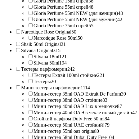
Gloria Perfume 15ml спрей
38
Gloria Perfume 55ml спрей
48
Gloria Perfume 55ml NEW (для женщин)
48
Gloria Perfume 55ml NEW (для мужчин)
42
Gloria Perfume 75ml спрей
55
Narcotique Rose Original
50
Narcotique Rose 50ml
50
Shaik 50ml Original
21
Silvana Original
315
Silvana 18ml
121
Silvana 50ml
194
Тестеры парфюмерии
242
Тестеры Extrait 100ml стойкие
221
Тестеры
20
Мини тестеры парфюмерии
1114
Мини-тестер 35ml ОАЭ Extrait De Parfum
39
Мини-тестер 38ml ОАЭ стойкие
83
Мини-тестер 40ml ОАЭ Lux в мешочке
87
Мини-тестер 40ml ОАЭ в чехле новый дизайн
47
Стойкий парфюм Duty Free 50 ml
84
Мини-тестер 50ml UAE стойкий!
79
Мини-тестер 55ml оаэ original
0
Мини-тестер 58ml Dubai Duty Free
104