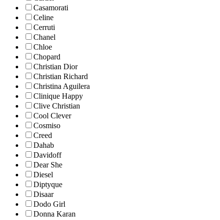
Casamorati
Celine
Cerruti
Chanel
Chloe
Chopard
Christian Dior
Christian Richard
Christina Aguilera
Clinique Happy
Clive Christian
Cool Clever
Cosmiso
Creed
Dahab
Davidoff
Dear She
Diesel
Diptyque
Disaar
Dodo Girl
Donna Karan