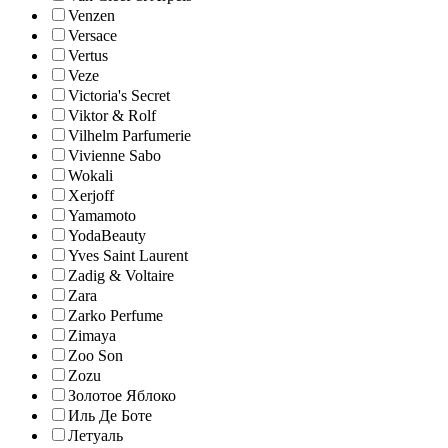
Venzen
Versace
Vertus
Veze
Victoria's Secret
Viktor & Rolf
Vilhelm Parfumerie
Vivienne Sabo
Wokali
Xerjoff
Yamamoto
YodaBeauty
Yves Saint Laurent
Zadig & Voltaire
Zara
Zarko Perfume
Zimaya
Zoo Son
Zozu
Золотое Яблоко
Иль Де Боте
Летуаль