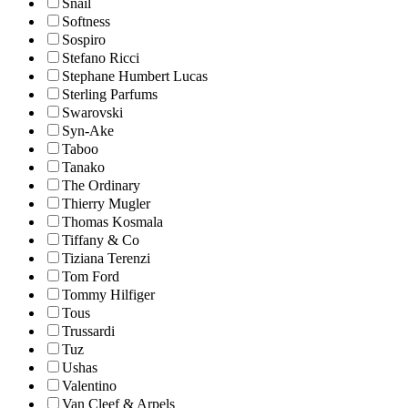
Snail
Softness
Sospiro
Stefano Ricci
Stephane Humbert Lucas
Sterling Parfums
Swarovski
Syn-Ake
Taboo
Tanako
The Ordinary
Thierry Mugler
Thomas Kosmala
Tiffany & Co
Tiziana Terenzi
Tom Ford
Tommy Hilfiger
Tous
Trussardi
Tuz
Ushas
Valentino
Van Cleef & Arpels