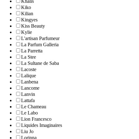
Khalis
Kiko
Kilian
Kingyes
Kiss Beauty
Kylie
L'artisan Parfumeur
La Parfum Galleria
La Parretta
La Stee
La Sultane de Saba
Lacoste
Lalique
Lanbena
Lancome
Lanvin
Lattafa
Le Chameau
Le Labo
Lion Francesco
Liquides Imaginaires
Liu Jo
Lorinna