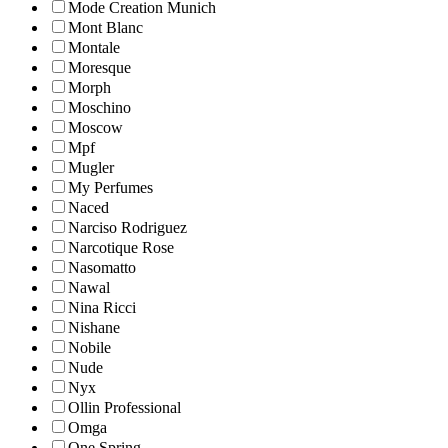
Mode Creation Munich
Mont Blanc
Montale
Moresque
Morph
Moschino
Moscow
Mpf
Mugler
My Perfumes
Naced
Narciso Rodriguez
Narcotique Rose
Nasomatto
Nawal
Nina Ricci
Nishane
Nobile
Nude
Nyx
Ollin Professional
Omga
One Spring