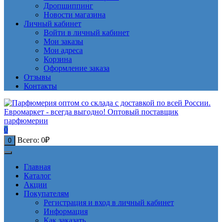
Дропшиппинг
Новости магазина
Личный кабинет
Войти в личный кабинет
Мои заказы
Мои адреса
Корзина
Оформление заказа
Отзывы
Контакты
0
Всего:
0
₽
0
Главная
Каталог
Акции
Покупателям
Регистрация и вход в личный кабинет
Информация
Как заказать