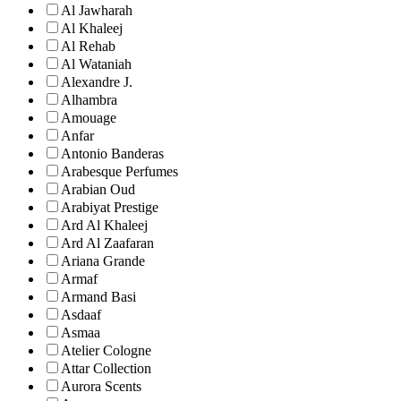
Al Jawharah
Al Khaleej
Al Rehab
Al Wataniah
Alexandre J.
Alhambra
Amouage
Anfar
Antonio Banderas
Arabesque Perfumes
Arabian Oud
Arabiyat Prestige
Ard Al Khaleej
Ard Al Zaafaran
Ariana Grande
Armaf
Armand Basi
Asdaaf
Asmaa
Atelier Cologne
Attar Collection
Aurora Scents