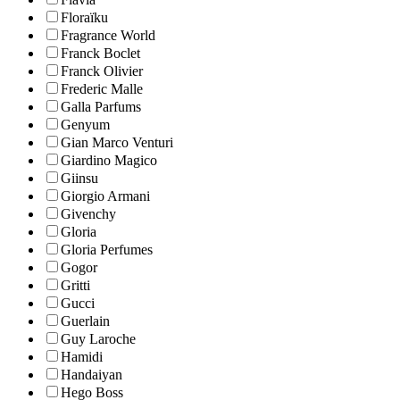
Floraïku
Fragrance World
Franck Boclet
Franck Olivier
Frederic Malle
Galla Parfums
Genyum
Gian Marco Venturi
Giardino Magico
Giinsu
Giorgio Armani
Givenchy
Gloria
Gloria Perfumes
Gogor
Gritti
Gucci
Guerlain
Guy Laroche
Hamidi
Handaiyan
Hego Boss