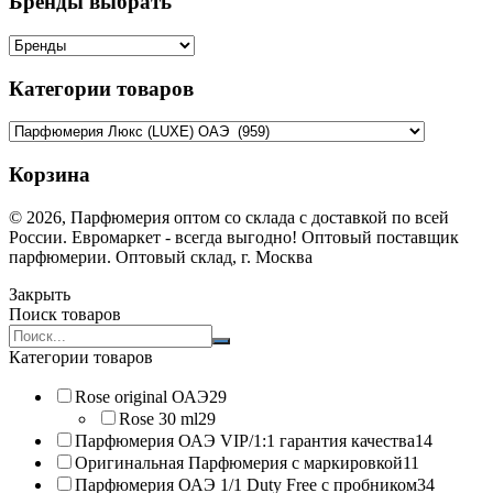
Бренды выбрать
Категории товаров
Корзина
© 2026, Парфюмерия оптом со склада с доставкой по всей
России. Евромаркет - всегда выгодно! Оптовый поставщик
парфюмерии. Оптовый склад, г. Москва
Закрыть
Поиск товаров
Search
products:
Категории товаров
Rose original ОАЭ
29
Rose 30 ml
29
Парфюмерия ОАЭ VIP/1:1 гарантия качества
14
Оригинальная Парфюмерия с маркировкой
11
Парфюмерия ОАЭ 1/1 Duty Free с пробником
34