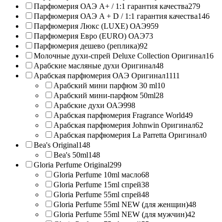
Парфюмерия ОАЭ A+ / 1:1 гарантия качества
279
Парфюмерия ОАЭ A + D / 1:1 гарантия качества
146
Парфюмерия Люкс (LUXE) ОАЭ
959
Парфюмерия Евро (EURO) ОАЭ
73
Парфюмерия дешево (реплика)
92
Молочные духи-спрей Deluxe Collection Оригинал
16
Арабские масляные духи Оригинал
48
Арабская парфюмерия ОАЭ Оригинал
1111
Арабский мини парфюм 30 ml
10
Арабский мини-парфюм 50ml
28
Арабские духи ОАЭ
998
Арабская парфюмерия Fragrance World
49
Арабская парфюмерия Johnwin Оригинал
62
Арабская парфюмерия La Parretta Оригинал
0
Bea's Original
148
Bea's 50ml
148
Gloria Perfume Original
299
Gloria Perfume 10ml масло
68
Gloria Perfume 15ml спрей
38
Gloria Perfume 55ml спрей
48
Gloria Perfume 55ml NEW (для женщин)
48
Gloria Perfume 55ml NEW (для мужчин)
42