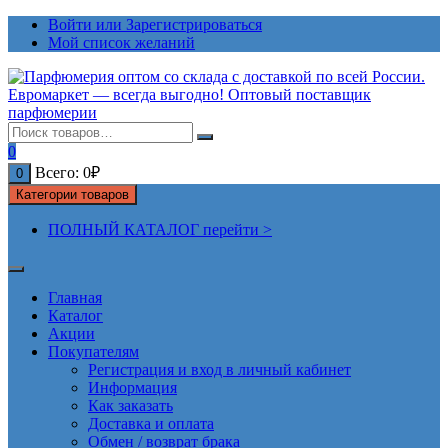
Перейти
Войти или Зарегистрироваться
к
Мой список желаний
содержимому
0
Всего:
0
₽
0
Категории товаров
ПОЛНЫЙ КАТАЛОГ перейти >
Главная
Каталог
Акции
Покупателям
Регистрация и вход в личный кабинет
Информация
Как заказать
Доставка и оплата
Обмен / возврат брака