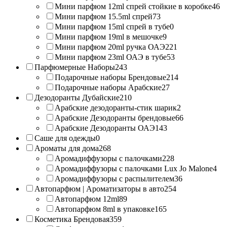
Мини парфюм 12ml спрей стойкие в коробке
46
Мини парфюм 15.5ml спрей
73
Мини парфюм 15ml спрей в тубе
0
Мини парфюм 19ml в мешочке
9
Мини парфюм 20ml ручка ОАЭ
221
Мини парфюм 23ml ОАЭ в тубе
53
Парфюмерные Наборы
243
Подарочные наборы Брендовые
214
Подарочные наборы Арабские
27
Дезодоранты Дубайские
210
Арабские дезодоранты-стик шарик
2
Арабские Дезодоранты брендовые
66
Арабские Дезодоранты ОАЭ
143
Саше для одежды
0
Ароматы для дома
268
Аромадиффузоры с палочками
228
Аромадиффузоры с палочками Lux Jo Malone
4
Аромадиффузоры с распылителем
36
Автопарфюм | Ароматизаторы в авто
254
Автопарфюм 12ml
89
Автопарфюм 8ml в упаковке
165
Косметика Брендовая
359