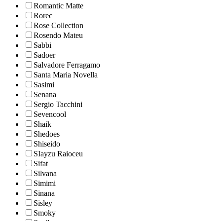
Romantic Matte
Rorec
Rose Collection
Rosendo Mateu
Sabbi
Sadoer
Salvadore Ferragamo
Santa Maria Novella
Sasimi
Senana
Sergio Tacchini
Sevencool
Shaik
Shedoes
Shiseido
SIayzu Raioceu
Sifat
Silvana
Simimi
Sinana
Sisley
Smoky