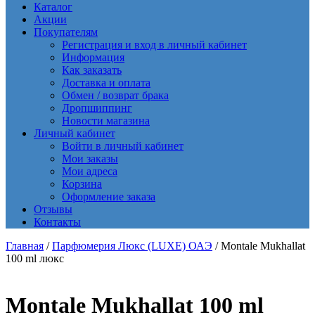
Каталог
Акции
Покупателям
Регистрация и вход в личный кабинет
Информация
Как заказать
Доставка и оплата
Обмен / возврат брака
Дропшиппинг
Новости магазина
Личный кабинет
Войти в личный кабинет
Мои заказы
Мои адреса
Корзина
Оформление заказа
Отзывы
Контакты
Главная
/
Парфюмерия Люкс (LUXE) ОАЭ
/ Montale Mukhallat
100 ml люкс
Montale Mukhallat 100 ml