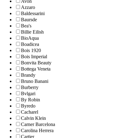
Avon
Azzaro
Baldessarini
Baursde
Bea's
Billie Eilish
BioAqua
Boadicea
Bois 1920
Bois Imperial
Bonvita Beauty
Bottega Veneta
Brandy
Bruno Banani
Burberry
Bvlgari
By Robin
Byredo
Cacharel
Calvin Klein
Carner Barcelona
Carolina Herrera
Cartier