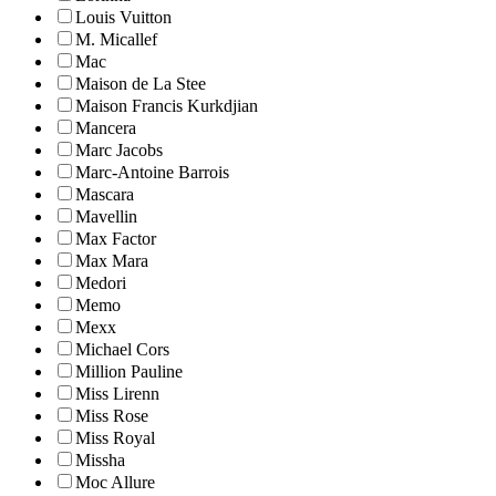
Louis Vuitton
M. Micallef
Mac
Maison de La Stee
Maison Francis Kurkdjian
Mancera
Marc Jacobs
Marc-Antoine Barrois
Mascara
Mavellin
Max Factor
Max Mara
Medori
Memo
Mexx
Michael Cors
Million Pauline
Miss Lirenn
Miss Rose
Miss Royal
Missha
Moc Allure