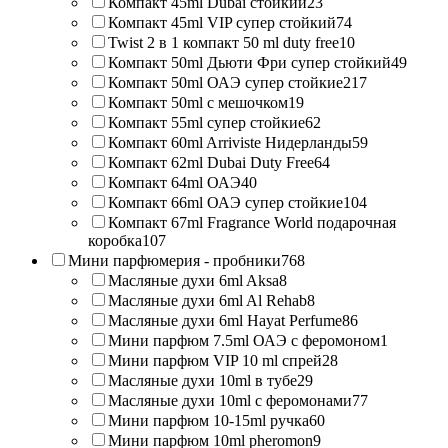
Компакт 45ml Dubai стойкий
23
Компакт 45ml VIP супер стойкий
74
Twist 2 в 1 компакт 50 ml duty free
10
Компакт 50ml Дьюти Фри супер стойкий
49
Компакт 50ml ОАЭ супер стойкие
217
Компакт 50ml с мешочком
19
Компакт 55ml супер стойкие
62
Компакт 60ml Arriviste Нидерланды
59
Компакт 62ml Dubai Duty Free
64
Компакт 64ml ОАЭ
40
Компакт 66ml ОАЭ супер стойкие
104
Компакт 67ml Fragrance World подарочная
коробка
107
Мини парфюмерия - пробники
768
Масляные духи 6ml Aksa
8
Масляные духи 6ml Al Rehab
8
Масляные духи 6ml Hayat Perfume
86
Мини парфюм 7.5ml ОАЭ с феромоном
1
Мини парфюм VIP 10 ml спрей
28
Масляные духи 10ml в тубе
29
Масляные духи 10ml с феромонами
77
Мини парфюм 10-15ml ручка
60
Мини парфюм 10ml pheromon
9