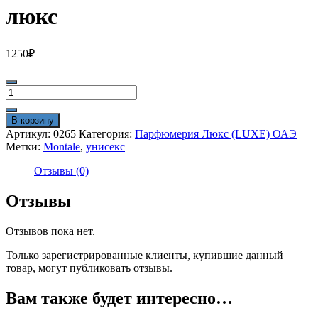
люкс
1250
₽
Количество
товара
Montale
В корзину
Mukhallat
Артикул:
0265
Категория:
Парфюмерия Люкс (LUXE) ОАЭ
100
Метки:
Montale
,
унисекс
ml
люкс
Отзывы (0)
Отзывы
Отзывов пока нет.
Только зарегистрированные клиенты, купившие данный
товар, могут публиковать отзывы.
Вам также будет интересно…