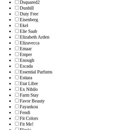
Dsquared2
Dunhill
Duty Free
Eisenberg
Ekel
Elie Saab
Elizabeth Arden
Elizavecca
Emaar
Emper
Enough
Escada
Essential Parfums
Estiara
Etat Libre
Ex Nihilo
Farm Stay
Favor Beauty
Fayankou
Fendi
Fit Colors
Fit Me!
Flavia