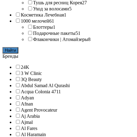
Тушь для ресниц Корея
27
Уход за волосами
5
Косметика Лечебная
1
1000 мелочей
61
Блоттеры
1
Подарочные пакеты
51
Флакончики | Атомайзеры
8
Найти
Бренды
24K
3 W Clinic
3Q Beauty
Abdul Samad Al Qurashi
Acqua Colonia 4711
Adyan
Afnan
Agent Provocateur
Aj Arabia
Ajmal
Al Fares
Al Haramain