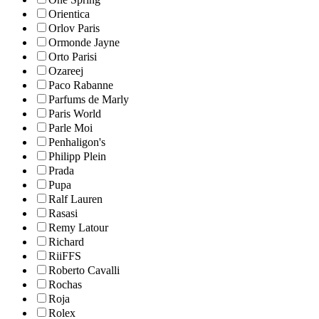
Orientica
Orlov Paris
Ormonde Jayne
Orto Parisi
Ozareej
Paco Rabanne
Parfums de Marly
Paris World
Parle Moi
Penhaligon's
Philipp Plein
Prada
Pupa
Ralf Lauren
Rasasi
Remy Latour
Richard
RiiFFS
Roberto Cavalli
Rochas
Roja
Rolex