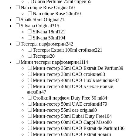
Gloria Perfume 75ml спрей
55
Narcotique Rose Original
50
Narcotique Rose 50ml
50
Shaik 50ml Original
21
Silvana Original
315
Silvana 18ml
121
Silvana 50ml
194
Тестеры парфюмерии
242
Тестеры Extrait 100ml стойкие
221
Тестеры
20
Мини тестеры парфюмерии
1114
Мини-тестер 35ml ОАЭ Extrait De Parfum
39
Мини-тестер 38ml ОАЭ стойкие
83
Мини-тестер 40ml ОАЭ Lux в мешочке
87
Мини-тестер 40ml ОАЭ в чехле новый
дизайн
47
Стойкий парфюм Duty Free 50 ml
84
Мини-тестер 50ml UAE стойкий!
79
Мини-тестер 55ml оаэ original
0
Мини-тестер 58ml Dubai Duty Free
104
Мини-тестер 60ml ОАЭ Cappi Maso
80
Мини-тестер 60ml ОАЭ Extrait de Parfum
136
Мини-тестер 62ml ОАЭ Extrait новый