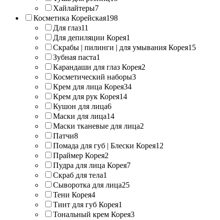
Хайлайтеры
7
Косметика Корейская
198
Для глаз
11
Для депиляции Корея
1
Скрабы | пилинги | для умывания Корея
15
Зубная паста
1
Карандаши для глаз Корея
2
Косметический наборы
3
Крем для лица Корея
34
Крем для рук Корея
14
Кушон для лица
6
Маски для лица
14
Маски тканевые для лица
2
Патчи
8
Помада для губ | Блески Корея
12
Праймер Корея
2
Пудра для лица Корея
7
Скраб для тела
1
Сыворотка для лица
25
Тени Корея
4
Тинт для губ Корея
1
Тональный крем Корея
3