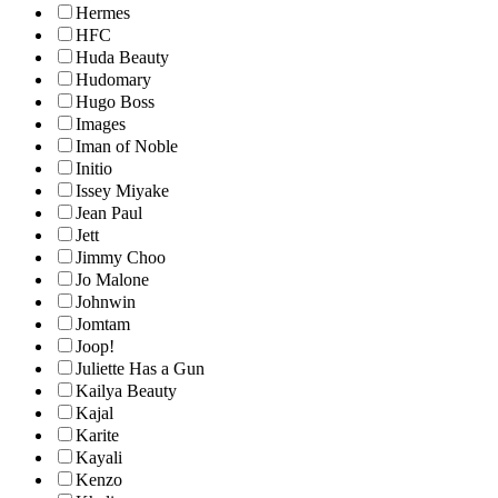
Hermes
HFC
Huda Beauty
Hudomary
Hugo Boss
Images
Iman of Noble
Initio
Issey Miyake
Jean Paul
Jett
Jimmy Choo
Jo Malone
Johnwin
Jomtam
Joop!
Juliette Has a Gun
Kailya Beauty
Kajal
Karite
Kayali
Kenzo