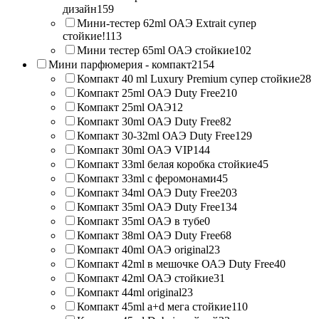
дизайн
159
Мини-тестер 62ml ОАЭ Extrait супер
стойкие!
113
Мини тестер 65ml ОАЭ стойкие
102
Мини парфюмерия - компакт
2154
Компакт 40 ml Luxury Premium супер стойкие
28
Компакт 25ml ОАЭ Duty Free
210
Компакт 25ml ОАЭ
12
Компакт 30ml ОАЭ Duty Free
82
Компакт 30-32ml ОАЭ Duty Free
129
Компакт 30ml ОАЭ VIP
144
Компакт 33ml белая коробка стойкие
45
Компакт 33ml с феромонами
45
Компакт 34ml ОАЭ Duty Free
203
Компакт 35ml ОАЭ Duty Free
134
Компакт 35ml ОАЭ в тубе
0
Компакт 38ml ОАЭ Duty Free
68
Компакт 40ml ОАЭ original
23
Компакт 42ml в мешочке ОАЭ Duty Free
40
Компакт 42ml ОАЭ стойкие
31
Компакт 44ml original
23
Компакт 45ml a+d мега стойкие
110