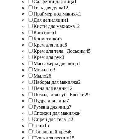
Салфетки для лица
1
Гель для душа
12
Праймер под макияж
1
Для депиляции
1
Кисти для макияжа
12
Консилер
1
Косметички
5
Крем для лица
6
Крем для тела | Лосьоны
45
Крем для рук
3
Массажеры для лица
1
Мочалки
3
Мыло
26
Наборы для макияжа
2
Пена для ванны
12
Помада для губ | Блески
29
Пудра для лица
7
Румяна для лица
7
Спонжи для макияжа
4
Спрей для тела
142
Тени
15
Тональный крем
6
Тушь для ресниц
15