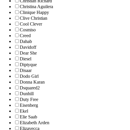
Christian Richard
Christina Aguilera
Clinique Happy
Clive Christian
Cool Clever
Cosmiso
Creed
Dahab
Davidoff
Dear She
Diesel
Diptyque
Disaar
Dodo Girl
Donna Karan
Dsquared2
Dunhill
Duty Free
Eisenberg
Ekel
Elie Saab
Elizabeth Arden
Elizavecca