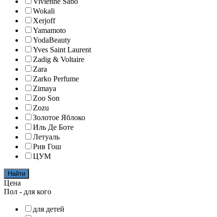
Vivienne Sabo
Wokali
Xerjoff
Yamamoto
YodaBeauty
Yves Saint Laurent
Zadig & Voltaire
Zara
Zarko Perfume
Zimaya
Zoo Son
Zozu
Золотое Яблоко
Иль Де Боте
Летуаль
Рив Гош
ЦУМ
Найти
Цена
Пол - для кого
для детей