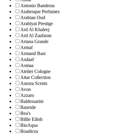
Antonio Banderas
Arabesque Perfumes
Arabian Oud
Arabiyat Prestige
Ard Al Khaleej
Ard Al Zaafaran
Ariana Grande
Armaf
Armand Basi
Asdaaf
Asmaa
Atelier Cologne
Attar Collection
Aurora Scents
Avon
Azzaro
Baldessarini
Baursde
Bea's
Billie Eilish
BioAqua
Boadicea