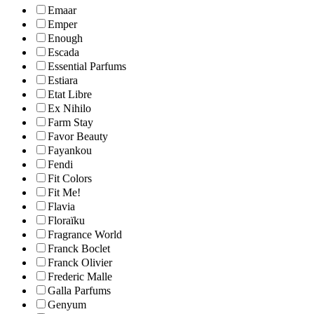
Emaar
Emper
Enough
Escada
Essential Parfums
Estiara
Etat Libre
Ex Nihilo
Farm Stay
Favor Beauty
Fayankou
Fendi
Fit Colors
Fit Me!
Flavia
Floraïku
Fragrance World
Franck Boclet
Franck Olivier
Frederic Malle
Galla Parfums
Genyum