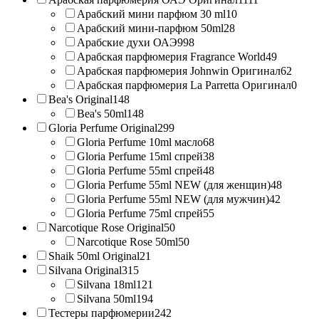
Арабский мини парфюм 30 ml
10
Арабский мини-парфюм 50ml
28
Арабские духи ОАЭ
998
Арабская парфюмерия Fragrance World
49
Арабская парфюмерия Johnwin Оригинал
62
Арабская парфюмерия La Parretta Оригинал
0
Bea's Original
148
Bea's 50ml
148
Gloria Perfume Original
299
Gloria Perfume 10ml масло
68
Gloria Perfume 15ml спрей
38
Gloria Perfume 55ml спрей
48
Gloria Perfume 55ml NEW (для женщин)
48
Gloria Perfume 55ml NEW (для мужчин)
42
Gloria Perfume 75ml спрей
55
Narcotique Rose Original
50
Narcotique Rose 50ml
50
Shaik 50ml Original
21
Silvana Original
315
Silvana 18ml
121
Silvana 50ml
194
Тестеры парфюмерии
242