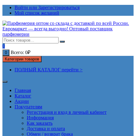
Перейти
Войти или Зарегистрироваться
к
Мой список желаний
содержимому
0
Всего:
0
₽
0
Категории товаров
ПОЛНЫЙ КАТАЛОГ перейти >
Главная
Каталог
Акции
Покупателям
Регистрация и вход в личный кабинет
Информация
Как заказать
Доставка и оплата
Обмен / возврат брака