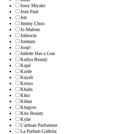
Issey Miyake
Jean Paul
Jett
Jimmy Choo
Jo Malone
Johnwin
Jomtam
Joop!
Juliette Has a Gun
Kailya Beauty
Kajal
Karite
Kayali
Kenzo
Khalis
Kiko
Kilian
Kingyes
Kiss Beauty
Kylie
L'artisan Parfumeur
La Parfum Galleria