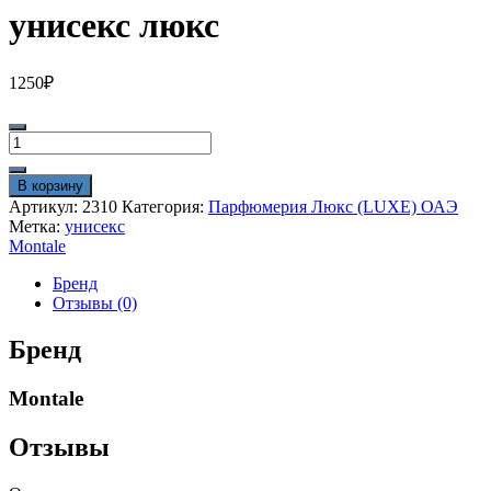
унисекс люкс
1250
₽
Количество
товара
Montale
В корзину
Aoud
Артикул:
2310
Категория:
Парфюмерия Люкс (LUXE) ОАЭ
Forest
Метка:
унисекс
100ml
Montale
унисекс
люкс
Бренд
Отзывы (0)
Бренд
Montale
Отзывы