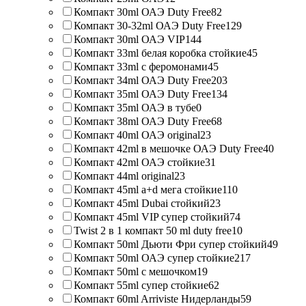
Компакт 30ml ОАЭ Duty Free
82
Компакт 30-32ml ОАЭ Duty Free
129
Компакт 30ml ОАЭ VIP
144
Компакт 33ml белая коробка стойкие
45
Компакт 33ml с феромонами
45
Компакт 34ml ОАЭ Duty Free
203
Компакт 35ml ОАЭ Duty Free
134
Компакт 35ml ОАЭ в тубе
0
Компакт 38ml ОАЭ Duty Free
68
Компакт 40ml ОАЭ original
23
Компакт 42ml в мешочке ОАЭ Duty Free
40
Компакт 42ml ОАЭ стойкие
31
Компакт 44ml original
23
Компакт 45ml a+d мега стойкие
110
Компакт 45ml Dubai стойкий
23
Компакт 45ml VIP супер стойкий
74
Twist 2 в 1 компакт 50 ml duty free
10
Компакт 50ml Дьюти Фри супер стойкий
49
Компакт 50ml ОАЭ супер стойкие
217
Компакт 50ml с мешочком
19
Компакт 55ml супер стойкие
62
Компакт 60ml Arriviste Нидерланды
59