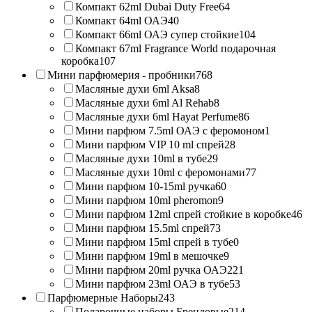
Компакт 62ml Dubai Duty Free
64
Компакт 64ml ОАЭ
40
Компакт 66ml ОАЭ супер стойкие
104
Компакт 67ml Fragrance World подарочная
коробка
107
Мини парфюмерия - пробники
768
Масляные духи 6ml Aksa
8
Масляные духи 6ml Al Rehab
8
Масляные духи 6ml Hayat Perfume
86
Мини парфюм 7.5ml ОАЭ с феромоном
1
Мини парфюм VIP 10 ml спрей
28
Масляные духи 10ml в тубе
29
Масляные духи 10ml с феромонами
77
Мини парфюм 10-15ml ручка
60
Мини парфюм 10ml pheromon
9
Мини парфюм 12ml спрей стойкие в коробке
46
Мини парфюм 15.5ml спрей
73
Мини парфюм 15ml спрей в тубе
0
Мини парфюм 19ml в мешочке
9
Мини парфюм 20ml ручка ОАЭ
221
Мини парфюм 23ml ОАЭ в тубе
53
Парфюмерные Наборы
243
Подарочные наборы Брендовые
214