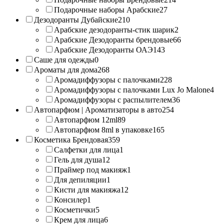
Подарочные наборы Арабские
27
Дезодоранты Дубайские
210
Арабские дезодоранты-стик шарик
2
Арабские Дезодоранты брендовые
66
Арабские Дезодоранты ОАЭ
143
Саше для одежды
0
Ароматы для дома
268
Аромадиффузоры с палочками
228
Аромадиффузоры с палочками Lux Jo Malone
4
Аромадиффузоры с распылителем
36
Автопарфюм | Ароматизаторы в авто
254
Автопарфюм 12ml
89
Автопарфюм 8ml в упаковке
165
Косметика Брендовая
359
Салфетки для лица
1
Гель для душа
12
Праймер под макияж
1
Для депиляции
1
Кисти для макияжа
12
Консилер
1
Косметички
5
Крем для лица
6