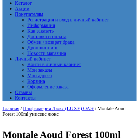
Каталог
Акции
Покупателям
Регистрация и вход в личный кабинет
Информация
Как заказать
Доставка и оплата
Обмен / возврат брака
Дропшиппинг
Новости магазина
Личный кабинет
Войти в личный кабинет
Мои заказы
Мои адреса
Корзина
Оформление заказа
Отзывы
Контакты
Главная
/
Парфюмерия Люкс (LUXE) ОАЭ
/ Montale Aoud
Forest 100ml унисекс люкс
Montale Aoud Forest 100ml