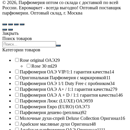
© 2026, Парфюмерия оптом со склада с доставкой по всей
России. Евромаркет - всегда выгодно! Оптовый поставщик
парфюмерии. Оптовый склад, г. Москва
Закрыть
Поиск товаров
Search
products:
Категории товаров
Rose original ОАЭ
29
Rose 30 ml
29
Парфюмерия ОАЭ VIP/1:1 гарантия качества
14
Оригинальная Парфюмерия с маркировкой
11
Парфюмерия ОАЭ 1/1 Duty Free с пробником
34
Парфюмерия ОАЭ A+ / 1:1 гарантия качества
279
Парфюмерия ОАЭ A + D / 1:1 гарантия качества
146
Парфюмерия Люкс (LUXE) ОАЭ
959
Парфюмерия Евро (EURO) ОАЭ
73
Парфюмерия дешево (реплика)
92
Молочные духи-спрей Deluxe Collection Оригинал
16
Арабские масляные духи Оригинал
48
Арабская парфюмерия ОАЭ Оригинал
1111