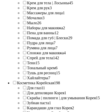
Крем для тела | Лосьоны
45
Крем для рук
3
Массажеры для лица
1
Мочалки
3
Мыло
26
Наборы для макияжа
2
Пена для ванны
12
Помада для губ | Блески
29
Пудра для лица
7
Румяна для лица
7
Спонжи для макияжа
4
Спрей для тела
142
Тени
15
Тональный крем
6
Тушь для ресниц
15
Хайлайтеры
7
Косметика Корейская
198
Для глаз
11
Для депиляции Корея
1
Скрабы | пилинги | для умывания Корея
15
Зубная паста
1
Карандаши для глаз Корея
2