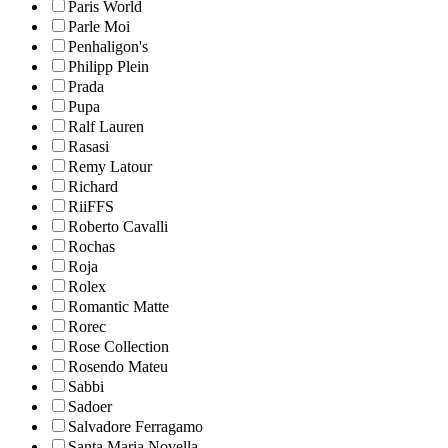
Paris World
Parle Moi
Penhaligon's
Philipp Plein
Prada
Pupa
Ralf Lauren
Rasasi
Remy Latour
Richard
RiiFFS
Roberto Cavalli
Rochas
Roja
Rolex
Romantic Matte
Rorec
Rose Collection
Rosendo Mateu
Sabbi
Sadoer
Salvadore Ferragamo
Santa Maria Novella