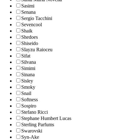
Sasimi
Senana
Sergio Tacchini
Sevencool
Shaik
Shedoes
Shiseido
SIayzu Raioceu
Sifat
Silvana
Simimi
Sinana
Sisley
Smoky
Snail
Softness
Sospiro
Stefano Ricci
Stephane Humbert Lucas
Sterling Parfums
Swarovski
Syn-Ake