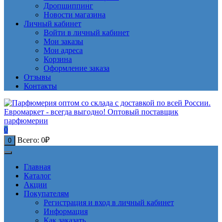
Дропшиппинг
Новости магазина
Личный кабинет
Войти в личный кабинет
Мои заказы
Мои адреса
Корзина
Оформление заказа
Отзывы
Контакты
0
Всего:
0
₽
0
Главная
Каталог
Акции
Покупателям
Регистрация и вход в личный кабинет
Информация
Как заказать