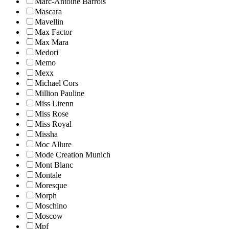
Marc-Antoine Barrois
Mascara
Mavellin
Max Factor
Max Mara
Medori
Memo
Mexx
Michael Cors
Million Pauline
Miss Lirenn
Miss Rose
Miss Royal
Missha
Moc Allure
Mode Creation Munich
Mont Blanc
Montale
Moresque
Morph
Moschino
Moscow
Mpf