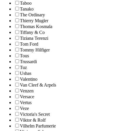
Taboo
Tanako
The Ordinary
Thierry Mugler
Thomas Kosmala
Tiffany & Co
Tiziana Terenzi
Tom Ford
Tommy Hilfiger
Tous
Trussardi
Tuz
Ushas
Valentino
Van Cleef & Arpels
Venzen
Versace
Vertus
Veze
Victoria's Secret
Viktor & Rolf
Vilhelm Parfumerie