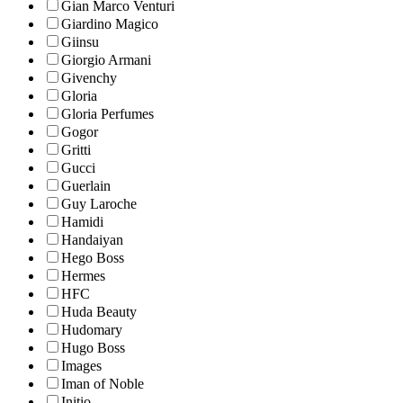
Gian Marco Venturi
Giardino Magico
Giinsu
Giorgio Armani
Givenchy
Gloria
Gloria Perfumes
Gogor
Gritti
Gucci
Guerlain
Guy Laroche
Hamidi
Handaiyan
Hego Boss
Hermes
HFC
Huda Beauty
Hudomary
Hugo Boss
Images
Iman of Noble
Initio