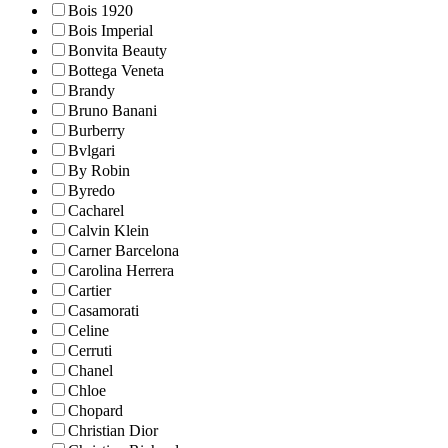
Bois 1920
Bois Imperial
Bonvita Beauty
Bottega Veneta
Brandy
Bruno Banani
Burberry
Bvlgari
By Robin
Byredo
Cacharel
Calvin Klein
Carner Barcelona
Carolina Herrera
Cartier
Casamorati
Celine
Cerruti
Chanel
Chloe
Chopard
Christian Dior