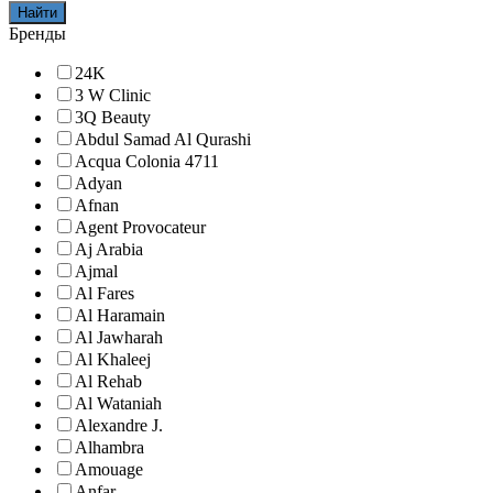
Найти
Бренды
24K
3 W Clinic
3Q Beauty
Abdul Samad Al Qurashi
Acqua Colonia 4711
Adyan
Afnan
Agent Provocateur
Aj Arabia
Ajmal
Al Fares
Al Haramain
Al Jawharah
Al Khaleej
Al Rehab
Al Wataniah
Alexandre J.
Alhambra
Amouage
Anfar