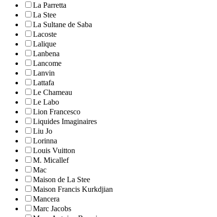
La Parretta
La Stee
La Sultane de Saba
Lacoste
Lalique
Lanbena
Lancome
Lanvin
Lattafa
Le Chameau
Le Labo
Lion Francesco
Liquides Imaginaires
Liu Jo
Lorinna
Louis Vuitton
M. Micallef
Mac
Maison de La Stee
Maison Francis Kurkdjian
Mancera
Marc Jacobs