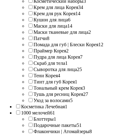
Косметический наборы
3
Крем для лица Корея
34
Крем для рук Корея
14
Кушон для лица
6
Маски для лица
14
Маски тканевые для лица
2
Патчи
8
Помада для губ | Блески Корея
12
Праймер Корея
2
Пудра для лица Корея
7
Скраб для тела
1
Сыворотка для лица
25
Тени Корея
4
Тинт для губ Корея
1
Тональный крем Корея
3
Тушь для ресниц Корея
27
Уход за волосами
5
Косметика Лечебная
1
1000 мелочей
61
Блоттеры
1
Подарочные пакеты
51
Флакончики | Атомайзеры
8