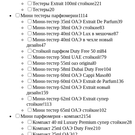
Тестеры Extrait 100ml стойкие
221
Тестеры
20
Мини тестеры парфюмерии
1114
Мини-тестер 35ml ОАЭ Extrait De Parfum
39
Мини-тестер 38ml ОАЭ стойкие
83
Мини-тестер 40ml ОАЭ Lux в мешочке
87
Мини-тестер 40ml ОАЭ в чехле новый
дизайн
47
Стойкий парфюм Duty Free 50 ml
84
Мини-тестер 50ml UAE стойкий!
79
Мини-тестер 55ml оаэ original
0
Мини-тестер 58ml Dubai Duty Free
104
Мини-тестер 60ml ОАЭ Cappi Maso
80
Мини-тестер 60ml ОАЭ Extrait de Parfum
136
Мини-тестер 62ml ОАЭ Extrait новый
дизайн
159
Мини-тестер 62ml ОАЭ Extrait супер
стойкие!
113
Мини тестер 65ml ОАЭ стойкие
102
Мини парфюмерия - компакт
2154
Компакт 40 ml Luxury Premium супер стойкие
28
Компакт 25ml ОАЭ Duty Free
210
Компакт 25ml ОАЭ
12