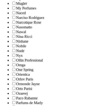
Mugler
My Perfumes
Naced
Narciso Rodriguez
Narcotique Rose
Nasomatto
Nawal
Nina Ricci
Nishane
Nobile
Nude
Nyx
Ollin Professional
Omga
One Spring
Orientica
Orlov Paris
Ormonde Jayne
Orto Parisi
Ozareej
Paco Rabanne
Parfums de Marly