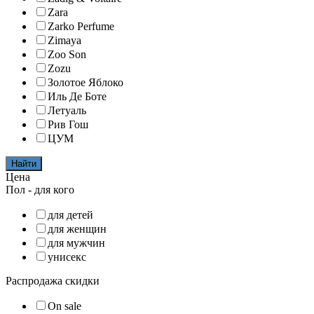
Zara
Zarko Perfume
Zimaya
Zoo Son
Zozu
Золотое Яблоко
Иль Де Боте
Летуаль
Рив Гош
ЦУМ
Найти
Цена
Пол - для кого
для детей
для женщин
для мужчин
унисекс
Распродажа скидки
On sale