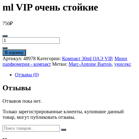
ml VIP очень стойкие
750
₽
Количество
товара
Marc
В корзину
Antoinne
Артикул:
48978
Категории:
Компакт 30ml ОАЭ VIP
,
Мини
Barrois
парфюмерия - компакт
Метки:
Marc-Antoine Barrois
,
унисекс
Tilia
30
Отзывы (0)
ml
VIP
Отзывы
очень
стойкие
Отзывов пока нет.
Только зарегистрированные клиенты, купившие данный
товар, могут публиковать отзывы.