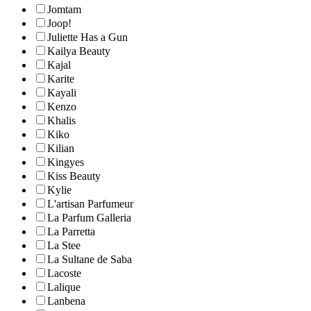
Jomtam
Joop!
Juliette Has a Gun
Kailya Beauty
Kajal
Karite
Kayali
Kenzo
Khalis
Kiko
Kilian
Kingyes
Kiss Beauty
Kylie
L'artisan Parfumeur
La Parfum Galleria
La Parretta
La Stee
La Sultane de Saba
Lacoste
Lalique
Lanbena