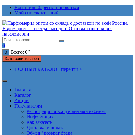
Перейти
Войти или Зарегистрироваться
к
Мой список желаний
содержимому
0
Всего:
0
₽
0
Категории товаров
ПОЛНЫЙ КАТАЛОГ перейти >
Главная
Каталог
Акции
Покупателям
Регистрация и вход в личный кабинет
Информация
Как заказать
Доставка и оплата
Обмен / возврат брака