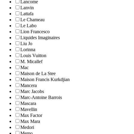
Lancome
Lanvin
Lattafa
Le Chameau
Le Labo
Lion Francesco
Liquides Imaginaires
Liu Jo
Lorinna
Louis Vuitton
M. Micallef
Mac
Maison de La Stee
Maison Francis Kurkdjian
Mancera
Marc Jacobs
Marc-Antoine Barrois
Mascara
Mavellin
Max Factor
Max Mara
Medori
Memo