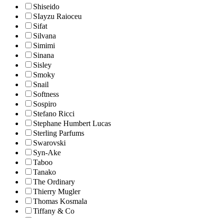
Shiseido
SIayzu Raioceu
Sifat
Silvana
Simimi
Sinana
Sisley
Smoky
Snail
Softness
Sospiro
Stefano Ricci
Stephane Humbert Lucas
Sterling Parfums
Swarovski
Syn-Ake
Taboo
Tanako
The Ordinary
Thierry Mugler
Thomas Kosmala
Tiffany & Co