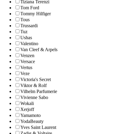
Tiziana Terenzi
Tom Ford
Tommy Hilfiger
Tous
Trussardi
Tuz
Ushas
Valentino
Van Cleef & Arpels
Venzen
Versace
Vertus
Veze
Victoria's Secret
Viktor & Rolf
Vilhelm Parfumerie
Vivienne Sabo
Wokali
Xerjoff
Yamamoto
YodaBeauty
Yves Saint Laurent
Zadig & Voltaire