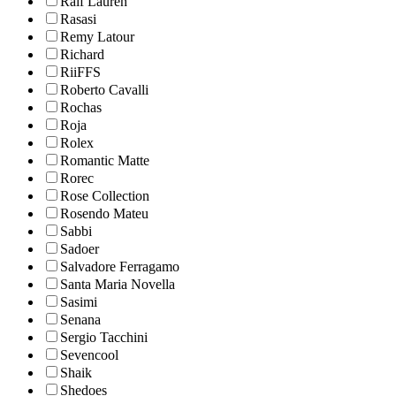
Ralf Lauren
Rasasi
Remy Latour
Richard
RiiFFS
Roberto Cavalli
Rochas
Roja
Rolex
Romantic Matte
Rorec
Rose Collection
Rosendo Mateu
Sabbi
Sadoer
Salvadore Ferragamo
Santa Maria Novella
Sasimi
Senana
Sergio Tacchini
Sevencool
Shaik
Shedoes