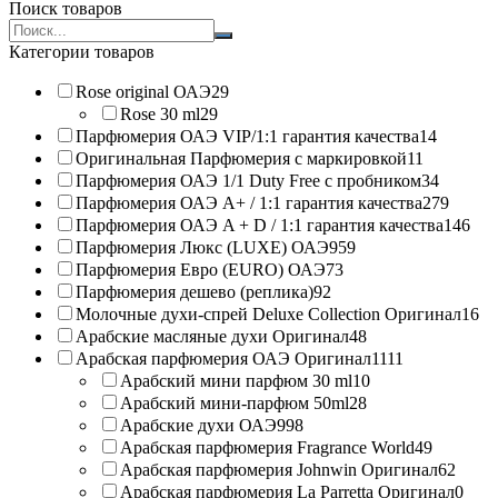
Поиск товаров
Search
products:
Категории товаров
Rose original ОАЭ
29
Rose 30 ml
29
Парфюмерия ОАЭ VIP/1:1 гарантия качества
14
Оригинальная Парфюмерия с маркировкой
11
Парфюмерия ОАЭ 1/1 Duty Free с пробником
34
Парфюмерия ОАЭ A+ / 1:1 гарантия качества
279
Парфюмерия ОАЭ A + D / 1:1 гарантия качества
146
Парфюмерия Люкс (LUXE) ОАЭ
959
Парфюмерия Евро (EURO) ОАЭ
73
Парфюмерия дешево (реплика)
92
Молочные духи-спрей Deluxe Collection Оригинал
16
Арабские масляные духи Оригинал
48
Арабская парфюмерия ОАЭ Оригинал
1111
Арабский мини парфюм 30 ml
10
Арабский мини-парфюм 50ml
28
Арабские духи ОАЭ
998
Арабская парфюмерия Fragrance World
49
Арабская парфюмерия Johnwin Оригинал
62
Арабская парфюмерия La Parretta Оригинал
0