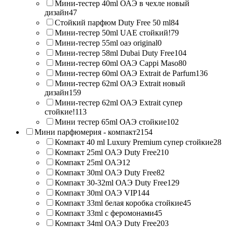
Мини-тестер 40ml ОАЭ в чехле новый
дизайн
47
Стойкий парфюм Duty Free 50 ml
84
Мини-тестер 50ml UAE стойкий!
79
Мини-тестер 55ml оаэ original
0
Мини-тестер 58ml Dubai Duty Free
104
Мини-тестер 60ml ОАЭ Cappi Maso
80
Мини-тестер 60ml ОАЭ Extrait de Parfum
136
Мини-тестер 62ml ОАЭ Extrait новый
дизайн
159
Мини-тестер 62ml ОАЭ Extrait супер
стойкие!
113
Мини тестер 65ml ОАЭ стойкие
102
Мини парфюмерия - компакт
2154
Компакт 40 ml Luxury Premium супер стойкие
28
Компакт 25ml ОАЭ Duty Free
210
Компакт 25ml ОАЭ
12
Компакт 30ml ОАЭ Duty Free
82
Компакт 30-32ml ОАЭ Duty Free
129
Компакт 30ml ОАЭ VIP
144
Компакт 33ml белая коробка стойкие
45
Компакт 33ml с феромонами
45
Компакт 34ml ОАЭ Duty Free
203