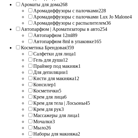
Ароматы для дома
268
Аромадиффузоры с палочками
228
Аромадиффузоры с палочками Lux Jo Malone
4
Аромадиффузоры с распылителем
36
Автопарфюм | Ароматизаторы в авто
254
Автопарфюм 12ml
89
Автопарфюм 8ml в упаковке
165
Косметика Брендовая
359
Салфетки для лица
1
Гель для душа
12
Праймер под макияж
1
Для депиляции
1
Кисти для макияжа
12
Консилер
1
Косметички
5
Крем для лица
6
Крем для тела | Лосьоны
45
Крем для рук
3
Массажеры для лица
1
Мочалки
3
Мыло
26
Наборы для макияжа
2