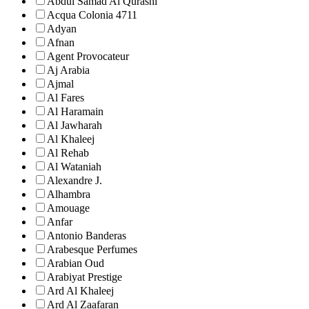
Abdul Samad Al Qurashi
Acqua Colonia 4711
Adyan
Afnan
Agent Provocateur
Aj Arabia
Ajmal
Al Fares
Al Haramain
Al Jawharah
Al Khaleej
Al Rehab
Al Wataniah
Alexandre J.
Alhambra
Amouage
Anfar
Antonio Banderas
Arabesque Perfumes
Arabian Oud
Arabiyat Prestige
Ard Al Khaleej
Ard Al Zaafaran