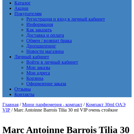
Каталог
Акции
Покупателям
Регистрация и вход в личный кабинет
Информация
Как заказать
Доставка и оплата
Обмен / возврат брака
Дропшиппинг
Новости магазина
Личный кабинет
Войти в личный кабинет
Мои заказы
Мои адреса
Корзина
Оформление заказа
Отзывы
Контакты
Главная
/
Мини парфюмерия - компакт
/
Компакт 30ml ОАЭ
VIP
/ Marc Antoinne Barrois Tilia 30 ml VIP очень стойкие
Marc Antoinne Barrois Tilia 30