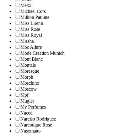
Mexx
Michael Cors
Million Pauline
Miss Lirenn
Miss Rose
Miss Royal
Missha
Moc Allure
Mode Creation Munich
Mont Blanc
Montale
Moresque
Morph
Moschino
Moscow
Mpf
Mugler
My Perfumes
Naced
Narciso Rodriguez
Narcotique Rose
Nasomatto