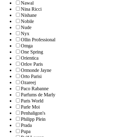
Nawal
Nina Ricci
Nishane
Nobile
Nude
Nyx
Ollin Professional
Omga
One Spring
Orientica
Orlov Paris
Ormonde Jayne
Orto Parisi
Ozareej
Paco Rabanne
Parfums de Marly
Paris World
Parle Moi
Penhaligon's
Philipp Plein
Prada
Pupa