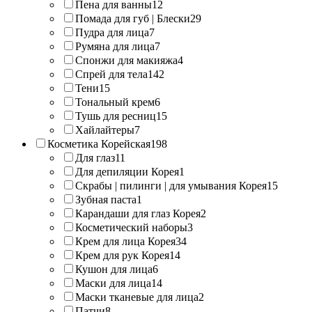
Пена для ванны
12
Помада для губ | Блески
29
Пудра для лица
7
Румяна для лица
7
Спонжи для макияжа
4
Спрей для тела
142
Тени
15
Тональный крем
6
Тушь для ресниц
15
Хайлайтеры
7
Косметика Корейская
198
Для глаз
11
Для депиляции Корея
1
Скрабы | пилинги | для умывания Корея
15
Зубная паста
1
Карандаши для глаз Корея
2
Косметический наборы
3
Крем для лица Корея
34
Крем для рук Корея
14
Кушон для лица
6
Маски для лица
14
Маски тканевые для лица
2
Патчи
8