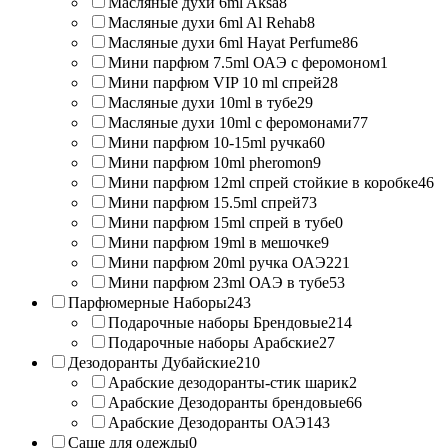
Масляные духи 6ml Aksa
8
Масляные духи 6ml Al Rehab
8
Масляные духи 6ml Hayat Perfume
86
Мини парфюм 7.5ml ОАЭ с феромоном
1
Мини парфюм VIP 10 ml спрей
28
Масляные духи 10ml в тубе
29
Масляные духи 10ml с феромонами
77
Мини парфюм 10-15ml ручка
60
Мини парфюм 10ml pheromon
9
Мини парфюм 12ml спрей стойкие в коробке
46
Мини парфюм 15.5ml спрей
73
Мини парфюм 15ml спрей в тубе
0
Мини парфюм 19ml в мешочке
9
Мини парфюм 20ml ручка ОАЭ
221
Мини парфюм 23ml ОАЭ в тубе
53
Парфюмерные Наборы
243
Подарочные наборы Брендовые
214
Подарочные наборы Арабские
27
Дезодоранты Дубайские
210
Арабские дезодоранты-стик шарик
2
Арабские Дезодоранты брендовые
66
Арабские Дезодоранты ОАЭ
143
Саше для одежды
0