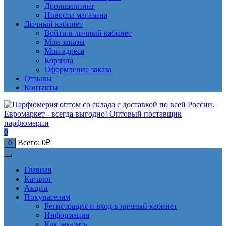
Дропшиппинг
Новости магазина
Личный кабинет
Войти в личный кабинет
Мои заказы
Мои адреса
Корзина
Оформление заказа
Отзывы
Контакты
0
Всего:
0
₽
0
Главная
Каталог
Акции
Покупателям
Регистрация и вход в личный кабинет
Информация
Как заказать