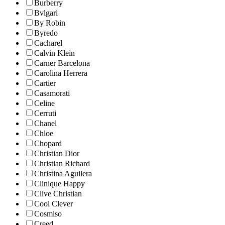
Burberry
Bvlgari
By Robin
Byredo
Cacharel
Calvin Klein
Carner Barcelona
Carolina Herrera
Cartier
Casamorati
Celine
Cerruti
Chanel
Chloe
Chopard
Christian Dior
Christian Richard
Christina Aguilera
Clinique Happy
Clive Christian
Cool Clever
Cosmiso
Creed