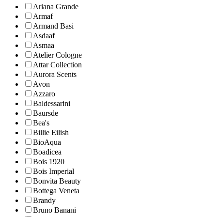
Ariana Grande
Armaf
Armand Basi
Asdaaf
Asmaa
Atelier Cologne
Attar Collection
Aurora Scents
Avon
Azzaro
Baldessarini
Baursde
Bea's
Billie Eilish
BioAqua
Boadicea
Bois 1920
Bois Imperial
Bonvita Beauty
Bottega Veneta
Brandy
Bruno Banani