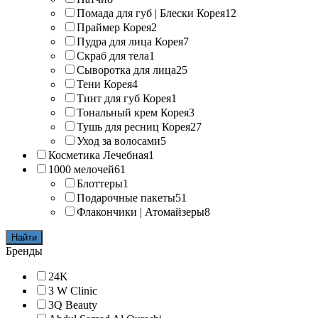
Помада для губ | Блески Корея
12
Праймер Корея
2
Пудра для лица Корея
7
Скраб для тела
1
Сыворотка для лица
25
Тени Корея
4
Тинт для губ Корея
1
Тональный крем Корея
3
Тушь для ресниц Корея
27
Уход за волосами
5
Косметика Лечебная
1
1000 мелочей
61
Блоттеры
1
Подарочные пакеты
51
Флакончики | Атомайзеры
8
Найти
Бренды
24K
3 W Clinic
3Q Beauty