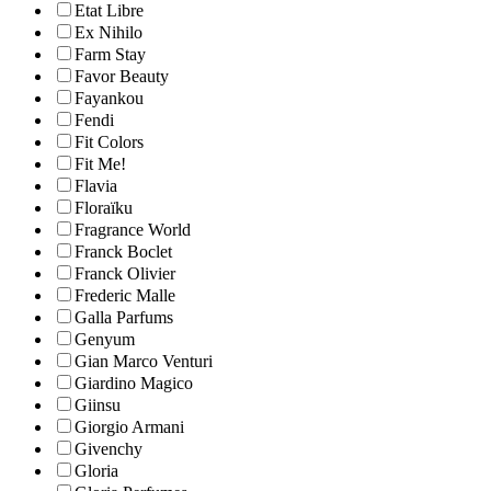
Etat Libre
Ex Nihilo
Farm Stay
Favor Beauty
Fayankou
Fendi
Fit Colors
Fit Me!
Flavia
Floraïku
Fragrance World
Franck Boclet
Franck Olivier
Frederic Malle
Galla Parfums
Genyum
Gian Marco Venturi
Giardino Magico
Giinsu
Giorgio Armani
Givenchy
Gloria