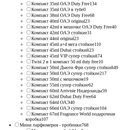
Компакт 35ml ОАЭ Duty Free
134
Компакт 35ml ОАЭ в тубе
0
Компакт 38ml ОАЭ Duty Free
68
Компакт 40ml ОАЭ original
23
Компакт 42ml в мешочке ОАЭ Duty Free
40
Компакт 42ml ОАЭ стойкие
31
Компакт 44ml original
23
Компакт 45ml a+d мега стойкие
110
Компакт 45ml Dubai стойкий
23
Компакт 45ml VIP супер стойкий
74
Twist 2 в 1 компакт 50 ml duty free
10
Компакт 50ml Дьюти Фри супер стойкий
49
Компакт 50ml ОАЭ супер стойкие
217
Компакт 50ml с мешочком
19
Компакт 55ml супер стойкие
62
Компакт 60ml Arriviste Нидерланды
59
Компакт 62ml Dubai Duty Free
64
Компакт 64ml ОАЭ
40
Компакт 66ml ОАЭ супер стойкие
104
Компакт 67ml Fragrance World подарочная
коробка
107
Мини парфюмерия - пробники
768