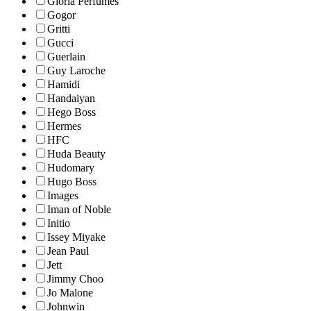
Gloria Perfumes
Gogor
Gritti
Gucci
Guerlain
Guy Laroche
Hamidi
Handaiyan
Hego Boss
Hermes
HFC
Huda Beauty
Hudomary
Hugo Boss
Images
Iman of Noble
Initio
Issey Miyake
Jean Paul
Jett
Jimmy Choo
Jo Malone
Johnwin