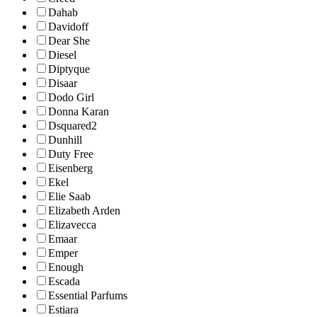
Dahab
Davidoff
Dear She
Diesel
Diptyque
Disaar
Dodo Girl
Donna Karan
Dsquared2
Dunhill
Duty Free
Eisenberg
Ekel
Elie Saab
Elizabeth Arden
Elizavecca
Emaar
Emper
Enough
Escada
Essential Parfums
Estiara