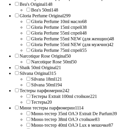
Bea's Original
148
Bea's 50ml
148
Gloria Perfume Original
299
Gloria Perfume 10ml масло
68
Gloria Perfume 15ml спрей
38
Gloria Perfume 55ml спрей
48
Gloria Perfume 55ml NEW (для женщин)
48
Gloria Perfume 55ml NEW (для мужчин)
42
Gloria Perfume 75ml спрей
55
Narcotique Rose Original
50
Narcotique Rose 50ml
50
Shaik 50ml Original
21
Silvana Original
315
Silvana 18ml
121
Silvana 50ml
194
Тестеры парфюмерии
242
Тестеры Extrait 100ml стойкие
221
Тестеры
20
Мини тестеры парфюмерии
1114
Мини-тестер 35ml ОАЭ Extrait De Parfum
39
Мини-тестер 38ml ОАЭ стойкие
83
Мини-тестер 40ml ОАЭ Lux в мешочке
87