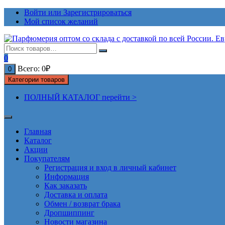
Перейти
Войти или Зарегистрироваться
к
Мой список желаний
содержимому
0
Всего:
0
₽
0
Категории товаров
ПОЛНЫЙ КАТАЛОГ перейти >
Главная
Каталог
Акции
Покупателям
Регистрация и вход в личный кабинет
Информация
Как заказать
Доставка и оплата
Обмен / возврат брака
Дропшиппинг
Новости магазина