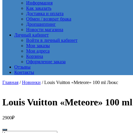
Информация
Как заказать
Доставка и оплата
Обмен / возврат брака
Дропшиппинг
Новости магазина
Личный кабинет
Войти в личный кабинет
Мои заказы
Мои адреса
Корзина
Оформление заказа
Отзывы
Контакты
Главная
/
Новинки
/ Louis Vuitton «Meteore» 100 ml Люкс
Louis Vuitton «Meteore» 100 m
2900
₽