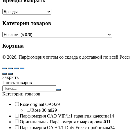
Бренды выбрать
Категории товаров
Корзина
© 2026, Парфюмерия оптом со склада с доставкой по всей Рос
Закрыть
Поиск товаров
Search
products:
Категории товаров
Rose original ОАЭ
29
Rose 30 ml
29
Парфюмерия ОАЭ VIP/1:1 гарантия качества
14
Оригинальная Парфюмерия с маркировкой
11
Парфюмерия ОАЭ 1/1 Duty Free с пробником
34