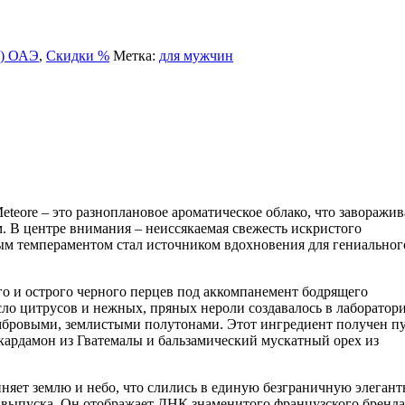
) ОАЭ
,
Скидки %
Метка:
для мужчин
teore – это разноплановое ароматическое облако, что заворажив
 В центре внимания – неиссякаемая свежесть искристого
м темпераментом стал источником вдохновения для гениальног
о и острого черного перцев под аккомпанемент бодрящего
сло цитрусов и нежных, пряных нероли создавалось в лаборатор
 амбровыми, землистыми полутонами. Этот ингредиент получен п
ардамон из Гватемалы и бальзамический мускатный орех из
иняет землю и небо, что слились в единую безграничную элегант
а выпуска. Он отображает ДНК знаменитого французского бренда