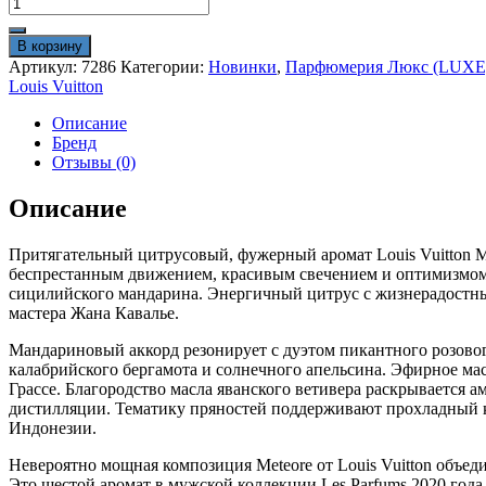
Количество
товара
Louis
В корзину
Vuitton
Артикул:
7286
Категории:
Новинки
,
Парфюмерия Люкс (LUXE
"Meteore"
Louis Vuitton
100
ml
Описание
Люкс
Бренд
Отзывы (0)
Описание
Притягательный цитрусовый, фужерный аромат Louis Vuitton Me
беспрестанным движением, красивым свечением и оптимизмом.
сицилийского мандарина. Энергичный цитрус с жизнерадостны
мастера Жана Кавалье.
Мандариновый аккорд резонирует с дуэтом пикантного розовог
калабрийского бергамота и солнечного апельсина. Эфирное ма
Грассе. Благородство масла яванского ветивера раскрывается
дистилляции. Тематику пряностей поддерживают прохладный к
Индонезии.
Невероятно мощная композиция Meteore от Louis Vuitton объед
Это шестой аромат в мужской коллекции Les Parfums 2020 год