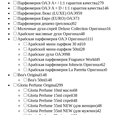
Парфюмерия ОАЭ A+ / 1:1 гарантия качества
279
Парфюмерия ОАЭ A + D / 1:1 гарантия качества
146
Парфюмерия Люкс (LUXE) ОАЭ
959
Парфюмерия Евро (EURO) ОАЭ
73
Парфюмерия дешево (реплика)
92
Молочные духи-спрей Deluxe Collection Оригинал
16
Арабские масляные духи Оригинал
48
Арабская парфюмерия ОАЭ Оригинал
1111
Арабский мини парфюм 30 ml
10
Арабский мини-парфюм 50ml
28
Арабские духи ОАЭ
998
Арабская парфюмерия Fragrance World
49
Арабская парфюмерия Johnwin Оригинал
62
Арабская парфюмерия La Parretta Оригинал
0
Bea's Original
148
Bea's 50ml
148
Gloria Perfume Original
299
Gloria Perfume 10ml масло
68
Gloria Perfume 15ml спрей
38
Gloria Perfume 55ml спрей
48
Gloria Perfume 55ml NEW (для женщин)
48
Gloria Perfume 55ml NEW (для мужчин)
42