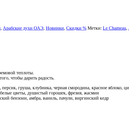
л
,
Арабские духи ОАЭ
,
Новинки
,
Скидки %
Метки:
Le Chameau
,
ремовой теплоты.
ого, чтобы дарить радость.
 персик, груша, клубника, черная смородина, красное яблоко, ц
, белые цветы, душистый горошек, фрезия, жасмин
мский бензоин, амбра, ваниль, пачули, виргинский кедр