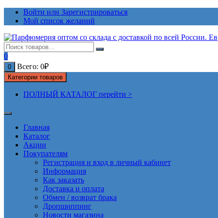
Перейти
Войти или Зарегистрироваться
к
Мой список желаний
содержимому
0
Всего:
0
₽
0
Категории товаров
ПОЛНЫЙ КАТАЛОГ перейти >
Главная
Каталог
Акции
Покупателям
Регистрация и вход в личный кабинет
Информация
Как заказать
Доставка и оплата
Обмен / возврат брака
Дропшиппинг
Новости магазина