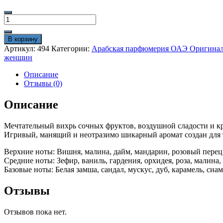
составляла
1900₽.
Количество
2100₽.
товара
Le
В корзину
Chameau
Артикул:
494
Категории:
Арабская парфюмерия ОАЭ Оригина
Creme
женщин
Couture
Cotton
Описание
Candy
Отзывы (0)
100
ml
Описание
оригинал
Мечтательный вихрь сочных фруктов, воздушной сладости и к
Игривый, манящий и неотразимо шикарный аромат создан для т
Верхние ноты: Вишня, малина, дайм, мандарин, розовый перец,
Средние ноты: Зефир, ваниль, гардения, орхидея, роза, малина
Базовые ноты: Белая замша, сандал, мускус, дуб, карамель, сиа
Отзывы
Отзывов пока нет.