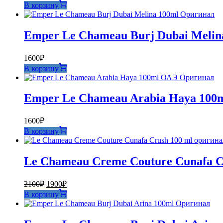
В корзину
Emper Le Chameau Burj Dubai Meli
1600
₽
В корзину
Emper Le Chameau Arabia Haya 100
1600
₽
В корзину
Le Chameau Creme Couture Cunafa C
Первоначальная
Текущая
2100
₽
1900
₽
цена
цена:
В корзину
составляла
1900₽.
2100₽.