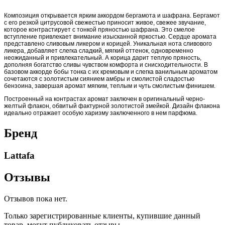
Композиция открывается ярким аккордом бергамота и шафрана. Бергамот
с его резкой цитрусовой свежестью приносит живое, свежее звучание,
которое контрастирует с тонкой пряностью шафрана. Это смелое
вступление привлекает внимание изысканной яркостью. Сердце аромата
представлено сливовым ликером и корицей. Уникальная нота сливового
ликера, добавляет слегка сладкий, мягкий оттенок, одновременно
неожиданный и привлекательный. А корица дарит теплую пряность,
дополняя богатство сливы чувством комфорта и снисходительности. В
базовом аккорде бобы тонка с их кремовым и слегка ванильным ароматом
сочетаются с золотистым сиянием амбры и смолистой сладостью
бензоина, завершая аромат мягким, теплым и чуть смолистым финишем.
Построенный на контрастах аромат заключен в оригинальный черно-
желтый флакон, обвитый фактурной золотистой змейкой. Дизайн флакона
идеально отражает особую харизму заключенного в нем парфюма.
Бренд
Lattafa
Отзывы
Отзывов пока нет.
Только зарегистрированные клиенты, купившие данный
товар, могут публиковать отзывы.