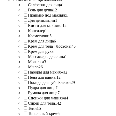
Салфетки для лица
1
Гель для душа
12
Праймер под макияж
1
Для депиляции
1
Кисти для макияжа
12
Консилер
1
Косметички
5
Крем для лица
6
Крем для тела | Лосьоны
45
Крем для рук
3
Массажеры для лица
1
Мочалки
3
Мыло
26
Наборы для макияжа
2
Пена для ванны
12
Помада для губ | Блески
29
Пудра для лица
7
Румяна для лица
7
Спонжи для макияжа
4
Спрей для тела
142
Тени
15
Тональный крем
6