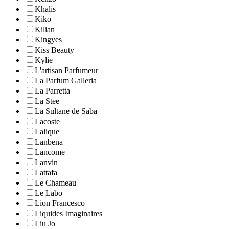
Khalis
Kiko
Kilian
Kingyes
Kiss Beauty
Kylie
L'artisan Parfumeur
La Parfum Galleria
La Parretta
La Stee
La Sultane de Saba
Lacoste
Lalique
Lanbena
Lancome
Lanvin
Lattafa
Le Chameau
Le Labo
Lion Francesco
Liquides Imaginaires
Liu Jo