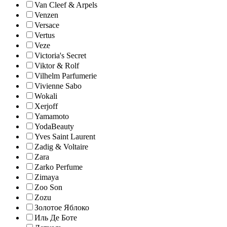
Van Cleef & Arpels
Venzen
Versace
Vertus
Veze
Victoria's Secret
Viktor & Rolf
Vilhelm Parfumerie
Vivienne Sabo
Wokali
Xerjoff
Yamamoto
YodaBeauty
Yves Saint Laurent
Zadig & Voltaire
Zara
Zarko Perfume
Zimaya
Zoo Son
Zozu
Золотое Яблоко
Иль Де Боте