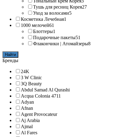
Тональный крем Корея
3
Тушь для ресниц Корея
27
Уход за волосами
5
Косметика Лечебная
1
1000 мелочей
61
Блоттеры
1
Подарочные пакеты
51
Флакончики | Атомайзеры
8
Найти
Бренды
24K
3 W Clinic
3Q Beauty
Abdul Samad Al Qurashi
Acqua Colonia 4711
Adyan
Afnan
Agent Provocateur
Aj Arabia
Ajmal
Al Fares