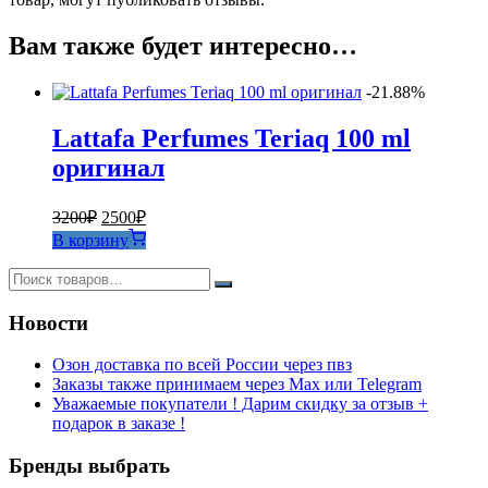
Вам также будет интересно…
-21.88%
Lattafa Perfumes Teriaq 100 ml
оригинал
Первоначальная
Текущая
3200
₽
2500
₽
цена
цена:
В корзину
составляла
2500₽.
3200₽.
Новости
Озон доставка по всей России через пвз
Заказы также принимаем через Max или Telegram
Уважаемые покупатели ! Дарим скидку за отзыв +
подарок в заказе !
Бренды выбрать