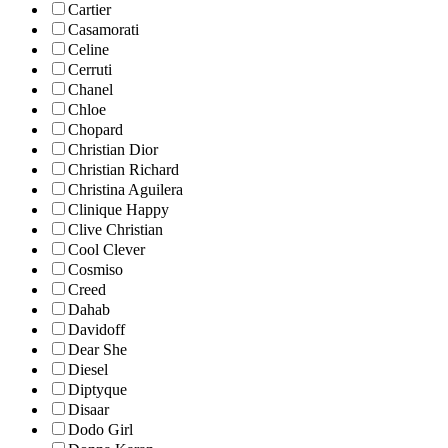
Cartier
Casamorati
Celine
Cerruti
Chanel
Chloe
Chopard
Christian Dior
Christian Richard
Christina Aguilera
Clinique Happy
Clive Christian
Cool Clever
Cosmiso
Creed
Dahab
Davidoff
Dear She
Diesel
Diptyque
Disaar
Dodo Girl