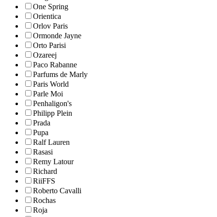
One Spring
Orientica
Orlov Paris
Ormonde Jayne
Orto Parisi
Ozareej
Paco Rabanne
Parfums de Marly
Paris World
Parle Moi
Penhaligon's
Philipp Plein
Prada
Pupa
Ralf Lauren
Rasasi
Remy Latour
Richard
RiiFFS
Roberto Cavalli
Rochas
Roja