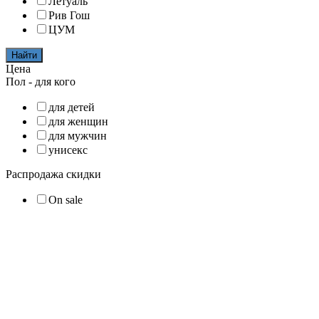
Летуаль
Рив Гош
ЦУМ
Найти
Цена
Пол - для кого
для детей
для женщин
для мужчин
унисекс
Распродажа скидки
On sale