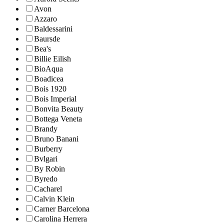
Avon
Azzaro
Baldessarini
Baursde
Bea's
Billie Eilish
BioAqua
Boadicea
Bois 1920
Bois Imperial
Bonvita Beauty
Bottega Veneta
Brandy
Bruno Banani
Burberry
Bvlgari
By Robin
Byredo
Cacharel
Calvin Klein
Carner Barcelona
Carolina Herrera