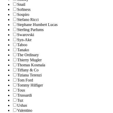
Snail
Softness
Sospiro
Stefano Ricci
Stephane Humbert Lucas
Sterling Parfums
Swarovski
Syn-Ake
Taboo
Tanako
The Ordinary
Thierry Mugler
Thomas Kosmala
Tiffany & Co
Tiziana Terenzi
Tom Ford
Tommy Hilfiger
Tous
Trussardi
Tuz
Ushas
Valentino