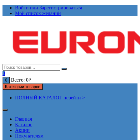
Перейти
Войти или Зарегистрироваться
к
Мой список желаний
содержимому
0
Всего:
0
₽
0
Категории товаров
ПОЛНЫЙ КАТАЛОГ перейти >
Главная
Каталог
Акции
Покупателям