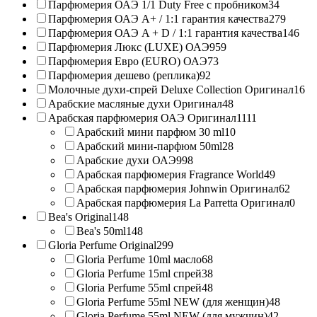
Парфюмерия ОАЭ 1/1 Duty Free с пробником
34
Парфюмерия ОАЭ A+ / 1:1 гарантия качества
279
Парфюмерия ОАЭ A + D / 1:1 гарантия качества
146
Парфюмерия Люкс (LUXE) ОАЭ
959
Парфюмерия Евро (EURO) ОАЭ
73
Парфюмерия дешево (реплика)
92
Молочные духи-спрей Deluxe Collection Оригинал
16
Арабские масляные духи Оригинал
48
Арабская парфюмерия ОАЭ Оригинал
1111
Арабский мини парфюм 30 ml
10
Арабский мини-парфюм 50ml
28
Арабские духи ОАЭ
998
Арабская парфюмерия Fragrance World
49
Арабская парфюмерия Johnwin Оригинал
62
Арабская парфюмерия La Parretta Оригинал
0
Bea's Original
148
Bea's 50ml
148
Gloria Perfume Original
299
Gloria Perfume 10ml масло
68
Gloria Perfume 15ml спрей
38
Gloria Perfume 55ml спрей
48
Gloria Perfume 55ml NEW (для женщин)
48
Gloria Perfume 55ml NEW (для мужчин)
42