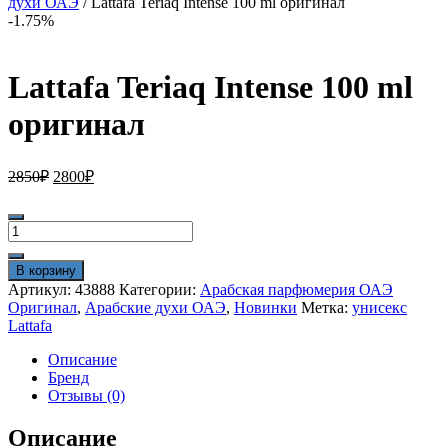
духи ОАЭ
/ Lattafa Teriaq Intense 100 ml оригинал
-1.75%
Lattafa Teriaq Intense 100 ml
оригинал
Первоначальная
Текущая
2850
₽
2800
₽
цена
цена:
составляла
2800₽.
Количество
2850₽.
товара
Lattafa
В корзину
Teriaq
Артикул:
43888
Категории:
Арабская парфюмерия ОАЭ
Intense
Оригинал
,
Арабские духи ОАЭ
,
Новинки
Метка:
унисекс
100
Lattafa
ml
оригинал
Описание
Бренд
Отзывы (0)
Описание