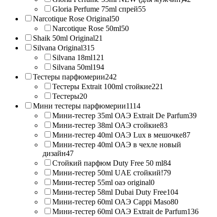
Gloria Perfume 75ml спрей
55
Narcotique Rose Original
50
Narcotique Rose 50ml
50
Shaik 50ml Original
21
Silvana Original
315
Silvana 18ml
121
Silvana 50ml
194
Тестеры парфюмерии
242
Тестеры Extrait 100ml стойкие
221
Тестеры
20
Мини тестеры парфюмерии
1114
Мини-тестер 35ml ОАЭ Extrait De Parfum
39
Мини-тестер 38ml ОАЭ стойкие
83
Мини-тестер 40ml ОАЭ Lux в мешочке
87
Мини-тестер 40ml ОАЭ в чехле новый
дизайн
47
Стойкий парфюм Duty Free 50 ml
84
Мини-тестер 50ml UAE стойкий!
79
Мини-тестер 55ml оаэ original
0
Мини-тестер 58ml Dubai Duty Free
104
Мини-тестер 60ml ОАЭ Cappi Maso
80
Мини-тестер 60ml ОАЭ Extrait de Parfum
136