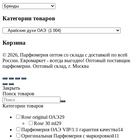
Категории товаров
Корзина
© 2026, Парфюмерия оптом со склада с доставкой по всей
России. Евромаркет - всегда выгодно! Оптовый поставщик
парфюмерии. Оптовый склад, г. Москва
Закрыть
Поиск товаров
Search
products:
Категории товаров
Rose original ОАЭ
29
Rose 30 ml
29
Парфюмерия ОАЭ VIP/1:1 гарантия качества
14
Оригинальная Парфюмерия с маркировкой
11