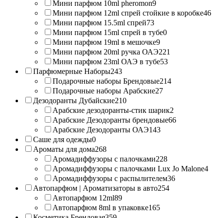
Мини парфюм 10ml pheromon
9
Мини парфюм 12ml спрей стойкие в коробке
46
Мини парфюм 15.5ml спрей
73
Мини парфюм 15ml спрей в тубе
0
Мини парфюм 19ml в мешочке
9
Мини парфюм 20ml ручка ОАЭ
221
Мини парфюм 23ml ОАЭ в тубе
53
Парфюмерные Наборы
243
Подарочные наборы Брендовые
214
Подарочные наборы Арабские
27
Дезодоранты Дубайские
210
Арабские дезодоранты-стик шарик
2
Арабские Дезодоранты брендовые
66
Арабские Дезодоранты ОАЭ
143
Саше для одежды
0
Ароматы для дома
268
Аромадиффузоры с палочками
228
Аромадиффузоры с палочками Lux Jo Malone
4
Аромадиффузоры с распылителем
36
Автопарфюм | Ароматизаторы в авто
254
Автопарфюм 12ml
89
Автопарфюм 8ml в упаковке
165
Косметика Брендовая
359