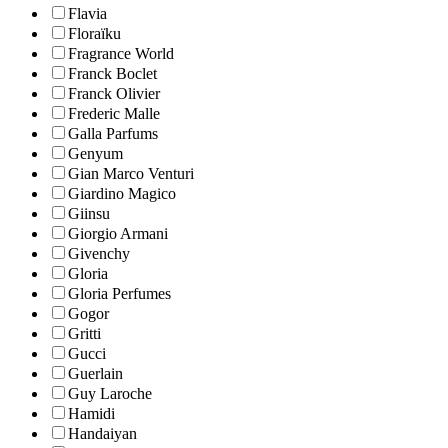
Flavia
Floraïku
Fragrance World
Franck Boclet
Franck Olivier
Frederic Malle
Galla Parfums
Genyum
Gian Marco Venturi
Giardino Magico
Giinsu
Giorgio Armani
Givenchy
Gloria
Gloria Perfumes
Gogor
Gritti
Gucci
Guerlain
Guy Laroche
Hamidi
Handaiyan