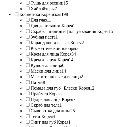
Тушь для ресниц
15
Хайлайтеры
7
Косметика Корейская
198
Для глаз
11
Для депиляции Корея
1
Скрабы | пилинги | для умывания Корея
15
Зубная паста
1
Карандаши для глаз Корея
2
Косметический наборы
3
Крем для лица Корея
34
Крем для рук Корея
14
Кушон для лица
6
Маски для лица
14
Маски тканевые для лица
2
Патчи
8
Помада для губ | Блески Корея
12
Праймер Корея
2
Пудра для лица Корея
7
Скраб для тела
1
Сыворотка для лица
25
Тени Корея
4
Тинт для губ Корея
1