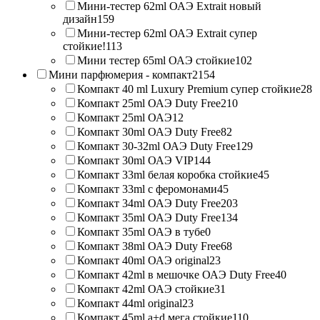
Мини-тестер 62ml ОАЭ Extrait новый
дизайн
159
Мини-тестер 62ml ОАЭ Extrait супер
стойкие!
113
Мини тестер 65ml ОАЭ стойкие
102
Мини парфюмерия - компакт
2154
Компакт 40 ml Luxury Premium супер стойкие
28
Компакт 25ml ОАЭ Duty Free
210
Компакт 25ml ОАЭ
12
Компакт 30ml ОАЭ Duty Free
82
Компакт 30-32ml ОАЭ Duty Free
129
Компакт 30ml ОАЭ VIP
144
Компакт 33ml белая коробка стойкие
45
Компакт 33ml с феромонами
45
Компакт 34ml ОАЭ Duty Free
203
Компакт 35ml ОАЭ Duty Free
134
Компакт 35ml ОАЭ в тубе
0
Компакт 38ml ОАЭ Duty Free
68
Компакт 40ml ОАЭ original
23
Компакт 42ml в мешочке ОАЭ Duty Free
40
Компакт 42ml ОАЭ стойкие
31
Компакт 44ml original
23
Компакт 45ml a+d мега стойкие
110