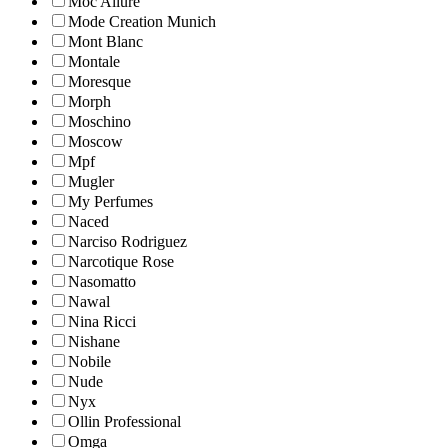
Moc Allure
Mode Creation Munich
Mont Blanc
Montale
Moresque
Morph
Moschino
Moscow
Mpf
Mugler
My Perfumes
Naced
Narciso Rodriguez
Narcotique Rose
Nasomatto
Nawal
Nina Ricci
Nishane
Nobile
Nude
Nyx
Ollin Professional
Omga