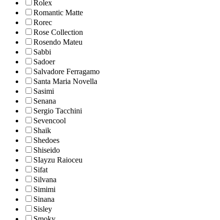
Rolex
Romantic Matte
Rorec
Rose Collection
Rosendo Mateu
Sabbi
Sadoer
Salvadore Ferragamo
Santa Maria Novella
Sasimi
Senana
Sergio Tacchini
Sevencool
Shaik
Shedoes
Shiseido
SIayzu Raioceu
Sifat
Silvana
Simimi
Sinana
Sisley
Smoky