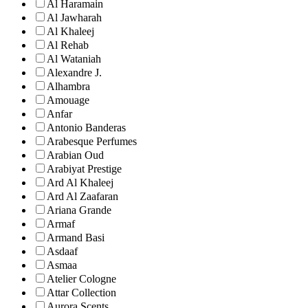
Al Haramain
Al Jawharah
Al Khaleej
Al Rehab
Al Wataniah
Alexandre J.
Alhambra
Amouage
Anfar
Antonio Banderas
Arabesque Perfumes
Arabian Oud
Arabiyat Prestige
Ard Al Khaleej
Ard Al Zaafaran
Ariana Grande
Armaf
Armand Basi
Asdaaf
Asmaa
Atelier Cologne
Attar Collection
Aurora Scents