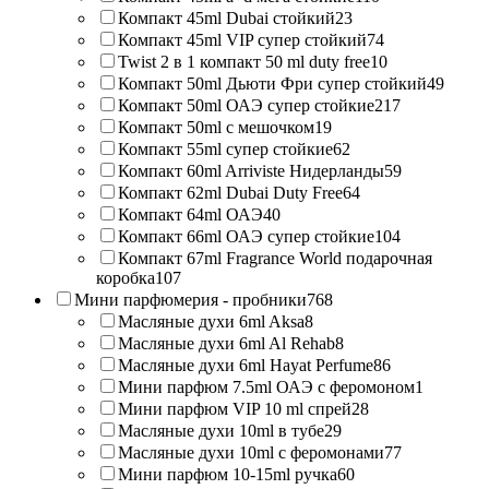
Компакт 45ml Dubai стойкий
23
Компакт 45ml VIP супер стойкий
74
Twist 2 в 1 компакт 50 ml duty free
10
Компакт 50ml Дьюти Фри супер стойкий
49
Компакт 50ml ОАЭ супер стойкие
217
Компакт 50ml с мешочком
19
Компакт 55ml супер стойкие
62
Компакт 60ml Arriviste Нидерланды
59
Компакт 62ml Dubai Duty Free
64
Компакт 64ml ОАЭ
40
Компакт 66ml ОАЭ супер стойкие
104
Компакт 67ml Fragrance World подарочная
коробка
107
Мини парфюмерия - пробники
768
Масляные духи 6ml Aksa
8
Масляные духи 6ml Al Rehab
8
Масляные духи 6ml Hayat Perfume
86
Мини парфюм 7.5ml ОАЭ с феромоном
1
Мини парфюм VIP 10 ml спрей
28
Масляные духи 10ml в тубе
29
Масляные духи 10ml с феромонами
77
Мини парфюм 10-15ml ручка
60