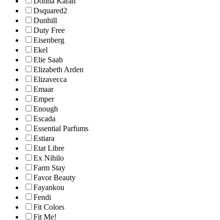
Donna Karan
Dsquared2
Dunhill
Duty Free
Eisenberg
Ekel
Elie Saab
Elizabeth Arden
Elizavecca
Emaar
Emper
Enough
Escada
Essential Parfums
Estiara
Etat Libre
Ex Nihilo
Farm Stay
Favor Beauty
Fayankou
Fendi
Fit Colors
Fit Me!