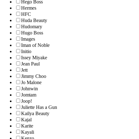
Hego Boss
Hermes
HFC
Huda Beauty
Hudomary
Hugo Boss
Images
Iman of Noble
Initio
Issey Miyake
Jean Paul
Jett
Jimmy Choo
Jo Malone
Johnwin
Jomtam
Joop!
Juliette Has a Gun
Kailya Beauty
Kajal
Karite
Kayali
Kenzo