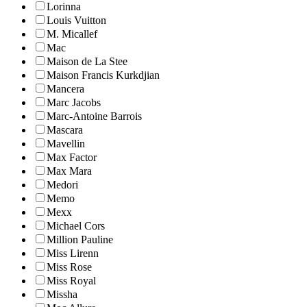
Lorinna
Louis Vuitton
M. Micallef
Mac
Maison de La Stee
Maison Francis Kurkdjian
Mancera
Marc Jacobs
Marc-Antoine Barrois
Mascara
Mavellin
Max Factor
Max Mara
Medori
Memo
Mexx
Michael Cors
Million Pauline
Miss Lirenn
Miss Rose
Miss Royal
Missha