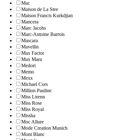
Mac
Maison de La Stee
Maison Francis Kurkdjian
Mancera
Marc Jacobs
Marc-Antoine Barrois
Mascara
Mavellin
Max Factor
Max Mara
Medori
Memo
Mexx
Michael Cors
Million Pauline
Miss Lirenn
Miss Rose
Miss Royal
Missha
Moc Allure
Mode Creation Munich
Mont Blanc