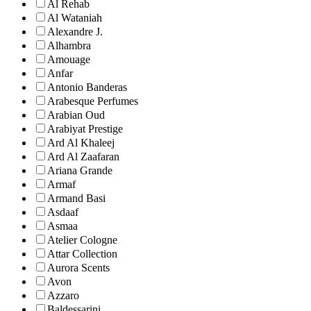
Al Rehab
Al Wataniah
Alexandre J.
Alhambra
Amouage
Anfar
Antonio Banderas
Arabesque Perfumes
Arabian Oud
Arabiyat Prestige
Ard Al Khaleej
Ard Al Zaafaran
Ariana Grande
Armaf
Armand Basi
Asdaaf
Asmaa
Atelier Cologne
Attar Collection
Aurora Scents
Avon
Azzaro
Baldessarini