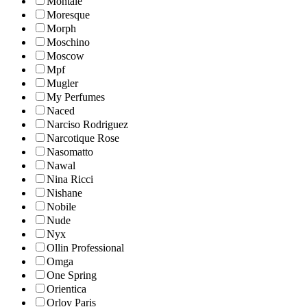
Montale
Moresque
Morph
Moschino
Moscow
Mpf
Mugler
My Perfumes
Naced
Narciso Rodriguez
Narcotique Rose
Nasomatto
Nawal
Nina Ricci
Nishane
Nobile
Nude
Nyx
Ollin Professional
Omga
One Spring
Orientica
Orlov Paris