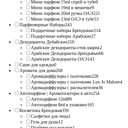
Мини парфюм 15ml спрей в тубе
0
Мини парфюм 19ml в мешочке
9
Мини парфюм 20ml ручка ОАЭ
221
Мини парфюм 23ml ОАЭ в тубе
53
Парфюмерные Наборы
243
Подарочные наборы Брендовые
214
Подарочные наборы Арабские
27
Дезодоранты Дубайские
210
Арабские дезодоранты-стик шарик
2
Арабские Дезодоранты брендовые
66
Арабские Дезодоранты ОАЭ
143
Саше для одежды
0
Ароматы для дома
268
Аромадиффузоры с палочками
228
Аромадиффузоры с палочками Lux Jo Malone
4
Аромадиффузоры с распылителем
36
Автопарфюм | Ароматизаторы в авто
254
Автопарфюм 12ml
89
Автопарфюм 8ml в упаковке
165
Косметика Брендовая
359
Салфетки для лица
1
Гель для душа
12
Праймер под макияж
1