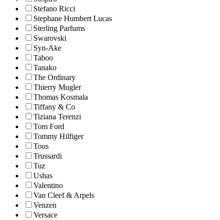
Stefano Ricci
Stephane Humbert Lucas
Sterling Parfums
Swarovski
Syn-Ake
Taboo
Tanako
The Ordinary
Thierry Mugler
Thomas Kosmala
Tiffany & Co
Tiziana Terenzi
Tom Ford
Tommy Hilfiger
Tous
Trussardi
Tuz
Ushas
Valentino
Van Cleef & Arpels
Venzen
Versace