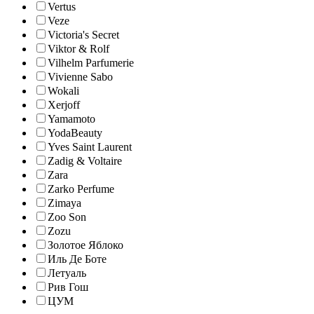
Vertus
Veze
Victoria's Secret
Viktor & Rolf
Vilhelm Parfumerie
Vivienne Sabo
Wokali
Xerjoff
Yamamoto
YodaBeauty
Yves Saint Laurent
Zadig & Voltaire
Zara
Zarko Perfume
Zimaya
Zoo Son
Zozu
Золотое Яблоко
Иль Де Боте
Летуаль
Рив Гош
ЦУМ