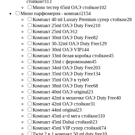
стойкие!
113
Мини тестер 65ml ОАЭ стойкие
102
Мини парфюмерия - компакт
2154
Компакт 40 ml Luxury Premium супер стойкие
28
Компакт 25ml ОАЭ Duty Free
210
Компакт 25ml ОАЭ
12
Компакт 30ml ОАЭ Duty Free
82
Компакт 30-32ml ОАЭ Duty Free
129
Компакт 30ml ОАЭ VIP
144
Компакт 33ml белая коробка стойкие
45
Компакт 33ml с феромонами
45
Компакт 34ml ОАЭ Duty Free
203
Компакт 35ml ОАЭ Duty Free
134
Компакт 35ml ОАЭ в тубе
0
Компакт 38ml ОАЭ Duty Free
68
Компакт 40ml ОАЭ original
23
Компакт 42ml в мешочке ОАЭ Duty Free
40
Компакт 42ml ОАЭ стойкие
31
Компакт 44ml original
23
Компакт 45ml a+d мега стойкие
110
Компакт 45ml Dubai стойкий
23
Компакт 45ml VIP супер стойкий
74
Twist 2 в 1 компакт 50 ml duty free
10