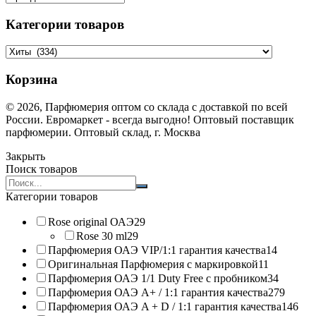
Категории товаров
Корзина
© 2026, Парфюмерия оптом со склада с доставкой по всей
России. Евромаркет - всегда выгодно! Оптовый поставщик
парфюмерии. Оптовый склад, г. Москва
Закрыть
Поиск товаров
Search
products:
Категории товаров
Rose original ОАЭ
29
Rose 30 ml
29
Парфюмерия ОАЭ VIP/1:1 гарантия качества
14
Оригинальная Парфюмерия с маркировкой
11
Парфюмерия ОАЭ 1/1 Duty Free с пробником
34
Парфюмерия ОАЭ A+ / 1:1 гарантия качества
279
Парфюмерия ОАЭ A + D / 1:1 гарантия качества
146