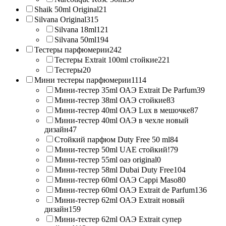
Shaik 50ml Original
21
Silvana Original
315
Silvana 18ml
121
Silvana 50ml
194
Тестеры парфюмерии
242
Тестеры Extrait 100ml стойкие
221
Тестеры
20
Мини тестеры парфюмерии
1114
Мини-тестер 35ml ОАЭ Extrait De Parfum
39
Мини-тестер 38ml ОАЭ стойкие
83
Мини-тестер 40ml ОАЭ Lux в мешочке
87
Мини-тестер 40ml ОАЭ в чехле новый
дизайн
47
Стойкий парфюм Duty Free 50 ml
84
Мини-тестер 50ml UAE стойкий!
79
Мини-тестер 55ml оаэ original
0
Мини-тестер 58ml Dubai Duty Free
104
Мини-тестер 60ml ОАЭ Cappi Maso
80
Мини-тестер 60ml ОАЭ Extrait de Parfum
136
Мини-тестер 62ml ОАЭ Extrait новый
дизайн
159
Мини-тестер 62ml ОАЭ Extrait супер