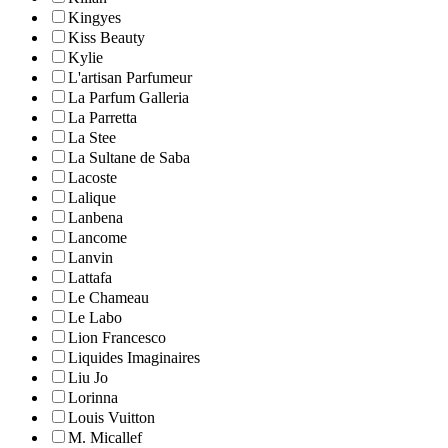
Kingyes
Kiss Beauty
Kylie
L'artisan Parfumeur
La Parfum Galleria
La Parretta
La Stee
La Sultane de Saba
Lacoste
Lalique
Lanbena
Lancome
Lanvin
Lattafa
Le Chameau
Le Labo
Lion Francesco
Liquides Imaginaires
Liu Jo
Lorinna
Louis Vuitton
M. Micallef