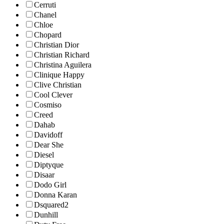
Cerruti
Chanel
Chloe
Chopard
Christian Dior
Christian Richard
Christina Aguilera
Clinique Happy
Clive Christian
Cool Clever
Cosmiso
Creed
Dahab
Davidoff
Dear She
Diesel
Diptyque
Disaar
Dodo Girl
Donna Karan
Dsquared2
Dunhill