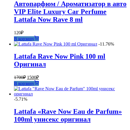
Автопарфюм / Ароматизатор в авто
VIP Elite Luxury Car Perfume
Lattafa Now Rave 8 ml
120
₽
В корзину
-11.76%
Lattafa Rave Now Pink 100 ml
Оригинал
Первоначальная
Текущая
1700
₽
1500
₽
цена
цена:
В корзину
составляла
1500₽.
1700₽.
-5.71%
Lattafa «Rave Now Eau de Parfum»
100ml унисекс оригинал