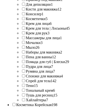
Для депиляции
1
Кисти для макияжа
12
Консилер
1
Косметички
5
Крем для лица
6
Крем для тела | Лосьоны
45
Крем для рук
3
Массажеры для лица
1
Мочалки
3
Мыло
26
Наборы для макияжа
2
Пена для ванны
12
Помада для губ | Блески
29
Пудра для лица
7
Румяна для лица
7
Спонжи для макияжа
4
Спрей для тела
142
Тени
15
Тональный крем
6
Тушь для ресниц
15
Хайлайтеры
7
Косметика Корейская
198