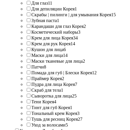
Для глаз
11
Для депиляции Корея
1
Скрабы | пилинги | для умывания Корея
15
Зубная паста
1
Карандаши для глаз Корея
2
Косметический наборы
3
Крем для лица Корея
34
Крем для рук Корея
14
Кушон для лица
6
Маски для лица
14
Маски тканевые для лица
2
Патчи
8
Помада для губ | Блески Корея
12
Праймер Корея
2
Пудра для лица Корея
7
Скраб для тела
1
Сыворотка для лица
25
Тени Корея
4
Тинт для губ Корея
1
Тональный крем Корея
3
Тушь для ресниц Корея
27
Уход за волосами
5