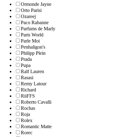
Ormonde Jayne
Orto Parisi
Ozareej
Paco Rabanne
Parfums de Marly
Paris World
Parle Moi
Penhaligon's
Philipp Plein
Prada
Pupa
Ralf Lauren
Rasasi
Remy Latour
Richard
RiiFFS
Roberto Cavalli
Rochas
Roja
Rolex
Romantic Matte
Rorec