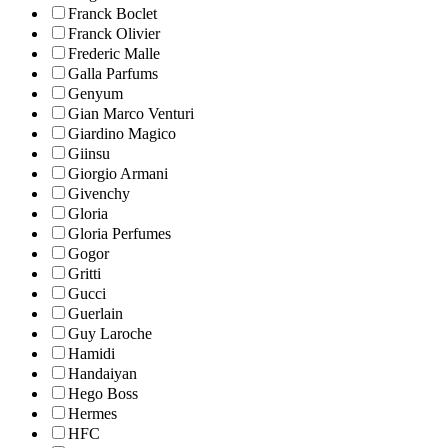
Franck Boclet
Franck Olivier
Frederic Malle
Galla Parfums
Genyum
Gian Marco Venturi
Giardino Magico
Giinsu
Giorgio Armani
Givenchy
Gloria
Gloria Perfumes
Gogor
Gritti
Gucci
Guerlain
Guy Laroche
Hamidi
Handaiyan
Hego Boss
Hermes
HFC