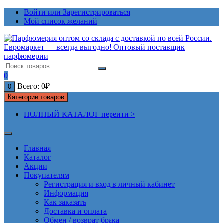
Перейти
Войти или Зарегистрироваться
к
Мой список желаний
содержимому
0
Всего:
0
₽
0
Категории товаров
ПОЛНЫЙ КАТАЛОГ перейти >
Главная
Каталог
Акции
Покупателям
Регистрация и вход в личный кабинет
Информация
Как заказать
Доставка и оплата
Обмен / возврат брака