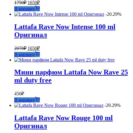
Первоначальная
Текущая
1750
₽
1650
₽
цена
цена:
В корзину
составляла
1650₽.
-20.29%
1750₽.
Lattafa Rave Now Intense 100 ml
Оригинал
Первоначальная
Текущая
2070
₽
1650
₽
цена
цена:
В корзину
составляла
1650₽.
2070₽.
Мини парфюм Lattafa Now Rave 25
ml duty free
450
₽
В корзину
-20.29%
Lattafa Rave Now Rouge 100 ml
Оригинал