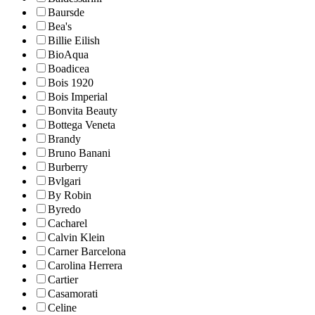
Baursde
Bea's
Billie Eilish
BioAqua
Boadicea
Bois 1920
Bois Imperial
Bonvita Beauty
Bottega Veneta
Brandy
Bruno Banani
Burberry
Bvlgari
By Robin
Byredo
Cacharel
Calvin Klein
Carner Barcelona
Carolina Herrera
Cartier
Casamorati
Celine