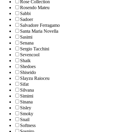
Rose Collection
Rosendo Mateu
Sabbi
Sadoer
Salvadore Ferragamo
Santa Maria Novella
Sasimi
Senana
Sergio Tacchini
Sevencool
Shaik
Shedoes
Shiseido
SIayzu Raioceu
Sifat
Silvana
Simimi
Sinana
Sisley
Smoky
Snail
Softness
Sospiro