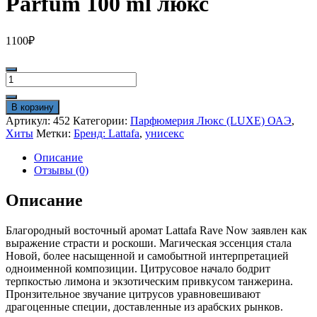
Parfum 100 ml люкс
1100
₽
Количество
товара
Lattafa
В корзину
Rave
Артикул:
452
Категории:
Парфюмерия Люкс (LUXE) ОАЭ
,
Now
Хиты
Метки:
Бренд: Lattafa
,
унисекс
Eau
De
Описание
Parfum
Отзывы (0)
100
ml
Описание
люкс
Благородный восточный аромат Lattafa Rave Now заявлен как
выражение страсти и роскоши. Магическая эссенция стала
Новой, более насыщенной и самобытной интерпретацией
одноименной композиции. Цитрусовое начало бодрит
терпкостью лимона и экзотическим привкусом танжерина.
Пронзительное звучание цитрусов уравновешивают
драгоценные специи, доставленные из арабских рынков.