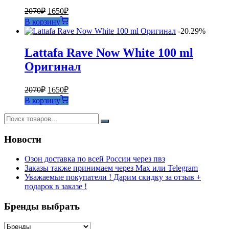
Первоначальная
Текущая
2070
₽
1650
₽
цена
цена:
В корзину
составляла
1650₽.
-20.29%
2070₽.
Lattafa Rave Now White 100 ml
Оригинал
Первоначальная
Текущая
2070
₽
1650
₽
цена
цена:
В корзину
составляла
1650₽.
2070₽.
Новости
Озон доставка по всей России через пвз
Заказы также принимаем через Max или Telegram
Уважаемые покупатели ! Дарим скидку за отзыв +
подарок в заказе !
Бренды выбрать