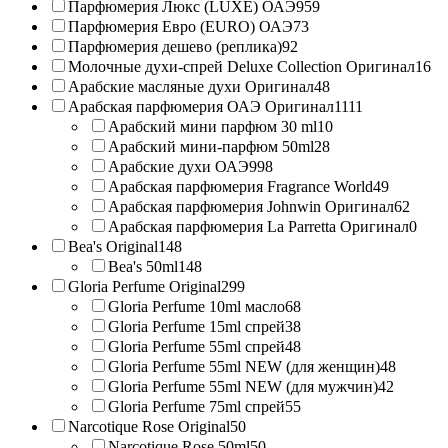
Парфюмерия Люкс (LUXE) ОАЭ
959
Парфюмерия Евро (EURO) ОАЭ
73
Парфюмерия дешево (реплика)
92
Молочные духи-спрей Deluxe Collection Оригинал
16
Арабские масляные духи Оригинал
48
Арабская парфюмерия ОАЭ Оригинал
1111
Арабский мини парфюм 30 ml
10
Арабский мини-парфюм 50ml
28
Арабские духи ОАЭ
998
Арабская парфюмерия Fragrance World
49
Арабская парфюмерия Johnwin Оригинал
62
Арабская парфюмерия La Parretta Оригинал
0
Bea's Original
148
Bea's 50ml
148
Gloria Perfume Original
299
Gloria Perfume 10ml масло
68
Gloria Perfume 15ml спрей
38
Gloria Perfume 55ml спрей
48
Gloria Perfume 55ml NEW (для женщин)
48
Gloria Perfume 55ml NEW (для мужчин)
42
Gloria Perfume 75ml спрей
55
Narcotique Rose Original
50
Narcotique Rose 50ml
50