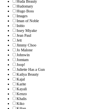
Huda Beauty
Hudomary
Hugo Boss
Images
Iman of Noble
Initio
Issey Miyake
Jean Paul
Jett
Jimmy Choo
Jo Malone
Johnwin
Jomtam
Joop!
Juliette Has a Gun
Kailya Beauty
Kajal
Karite
Kayali
Kenzo
Khalis
Kiko
Kilian