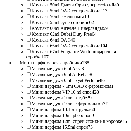
Компакт 50ml Дьюти Фри супер стойкий
49
Компакт 50ml ОАЭ супер стойкие
217
Компакт 50ml с мешочком
19
Компакт 55ml супер стойкие
62
Компакт 60ml Arriviste Нидерланды
59
Компакт 62ml Dubai Duty Free
64
Компакт 64ml ОАЭ
40
Компакт 66ml ОАЭ супер стойкие
104
Компакт 67ml Fragrance World подарочная
коробка
107
Мини парфюмерия - пробники
768
Масляные духи 6ml Aksa
8
Масляные духи 6ml Al Rehab
8
Масляные духи 6ml Hayat Perfume
86
Мини парфюм 7.5ml ОАЭ с феромоном
1
Мини парфюм VIP 10 ml спрей
28
Масляные духи 10ml в тубе
29
Масляные духи 10ml с феромонами
77
Мини парфюм 10-15ml ручка
60
Мини парфюм 10ml pheromon
9
Мини парфюм 12ml спрей стойкие в коробке
46
Мини парфюм 15.5ml спрей
73