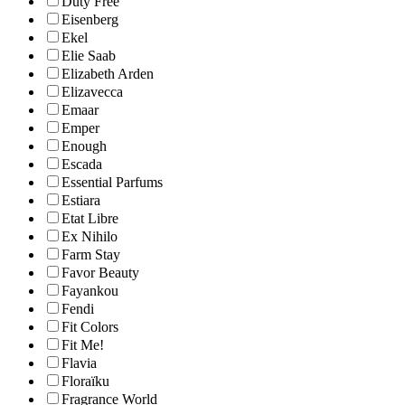
Duty Free
Eisenberg
Ekel
Elie Saab
Elizabeth Arden
Elizavecca
Emaar
Emper
Enough
Escada
Essential Parfums
Estiara
Etat Libre
Ex Nihilo
Farm Stay
Favor Beauty
Fayankou
Fendi
Fit Colors
Fit Me!
Flavia
Floraïku
Fragrance World