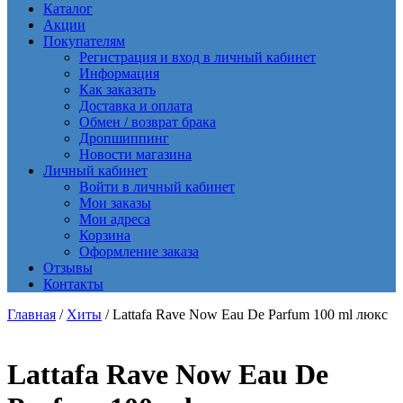
Каталог
Акции
Покупателям
Регистрация и вход в личный кабинет
Информация
Как заказать
Доставка и оплата
Обмен / возврат брака
Дропшиппинг
Новости магазина
Личный кабинет
Войти в личный кабинет
Мои заказы
Мои адреса
Корзина
Оформление заказа
Отзывы
Контакты
Главная
/
Хиты
/ Lattafa Rave Now Eau De Parfum 100 ml люкс
Lattafa Rave Now Eau De