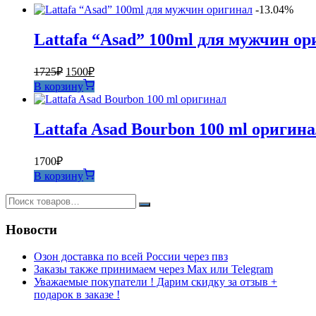
-13.04%
Lattafa “Asad” 100ml для мужчин о
Первоначальная
Текущая
1725
₽
1500
₽
цена
цена:
В корзину
составляла
1500₽.
1725₽.
Lattafa Asad Bourbon 100 ml оригин
1700
₽
В корзину
Новости
Озон доставка по всей России через пвз
Заказы также принимаем через Max или Telegram
Уважаемые покупатели ! Дарим скидку за отзыв +
подарок в заказе !