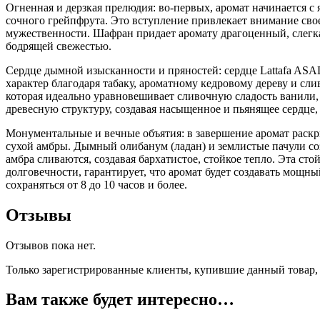
Огненная и дерзкая прелюдия: во-первых, аромат начинается с 
сочного грейпфрута. Это вступление привлекает внимание свое
мужественности. Шафран придает аромату драгоценный, слегка
бодрящей свежестью.
Сердце дымной изысканности и пряностей: сердце Lattafa AS
характер благодаря табаку, ароматному кедровому дереву и с
которая идеально уравновешивает сливочную сладость ванили, 
древесную структуру, создавая насыщенное и пьянящее сердце, 
Монументальные и вечные объятия: в завершение аромат раскр
сухой амбры. Дымный олибанум (ладан) и землистые пачули со
амбра сливаются, создавая бархатистое, стойкое тепло. Эта сто
долговечности, гарантирует, что аромат будет создавать мощ
сохраняться от 8 до 10 часов и более.
Отзывы
Отзывов пока нет.
Только зарегистрированные клиенты, купившие данный товар,
Вам также будет интересно…