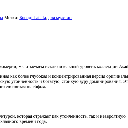
ты
Метки:
Бренд: Lattafa
,
для мужчин
фюмерии, мы отмечаем исключительный уровень коллекции Asad
данная как более глубокая и концентрированная версия оригиналь
жскую утончённость и богатую, стойкую ауру доминирования. Эт
 интенсивным шлейфом.
уктурой, которая отражает как утонченность, так и невероятную
охладного времени года.