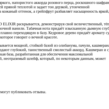
яркого, напористого аккорда розового перца, роскошного шафран
й пряной теплотой и задает тон дерзкой, утонченной
 кожаный оттенок, а грейпфрут разбавляет насыщенность яркой
AD ELIXIR раскрывается, демонстрируя свой величественный, тё
ливочной ванили. Табачная нота придаёт изысканную дымную глу
плавно переходящую в базу. Кедровое дерево придаёт аромату с
которое говорит о вечной красоте.
ывается мощной, стойкой базой из олибанума, пачули, кашмеран
здают глубокий, таинственный смолистый аккорд. Кашмеран и с
йкая база, разработанная для обеспечения максимальной
ный, неотразимый шлейф, который, по некоторым данным, может
 могут публиковать отзывы.