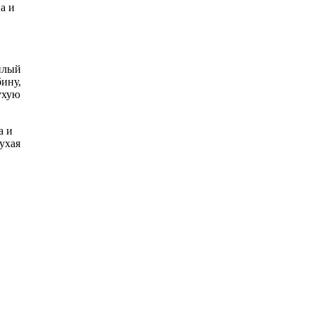
а и
,
плый
бину,
ухую
а и
ухая