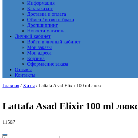
Информация
Как заказать
Доставка и оплата
Обмен / возврат брака
Дропшиппинг
Новости магазина
Личный кабинет
Войти в личный кабинет
Мои заказы
Мои адреса
Корзина
Оформление заказа
Отзывы
Контакты
Главная
/
Хиты
/ Lattafa Asad Elixir 100 ml люкс
Lattafa Asad Elixir 100 ml люк
1150
₽