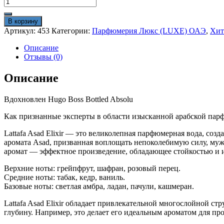
Количество
товара
Lattafa
В корзину
Asad
Артикул:
453
Категории:
Парфюмерия Люкс (LUXE) ОАЭ
,
Хи
Elixir
100
Описание
ml
Отзывы (0)
люкс
Описание
Вдохновлен Hugo Boss Bottled Absolu
Как признанные эксперты в области изысканной арабской пар
Lattafa Asad Elixir — это великолепная парфюмерная вода, соз
аромата Asad, призванная воплощать непоколебимую силу, му
аромат — эффектное произведение, обладающее стойкостью и
Верхние ноты: грейпфрут, шафран, розовый перец.
Средние ноты: табак, кедр, ваниль.
Базовые ноты: светлая амбра, ладан, пачули, кашмеран.
Lattafa Asad Elixir обладает привлекательной многослойной стр
глубину. Например, это делает его идеальным ароматом для пр