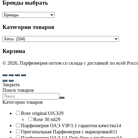
Бренды выбрать
Категории товаров
Корзина
© 2026, Парфюмерия оптом со склада с доставкой по всей Рос
Закрыть
Поиск товаров
Search
products:
Категории товаров
Rose original ОАЭ
29
Rose 30 ml
29
Парфюмерия ОАЭ VIP/1:1 гарантия качества
14
Оригинальная Парфюмерия с маркировкой
11
Парфюмерия ОАЭ 1/1 Duty Free с пробником
34