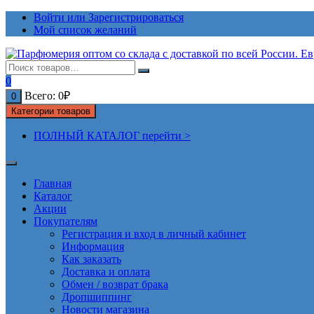
Перейти
Войти или Зарегистрироваться
к
Мой список желаний
содержимому
0
Всего:
0
₽
0
Категории товаров
ПОЛНЫЙ КАТАЛОГ перейти >
Главная
Каталог
Акции
Покупателям
Регистрация и вход в личный кабинет
Информация
Как заказать
Доставка и оплата
Обмен / возврат брака
Дропшиппинг
Новости магазина