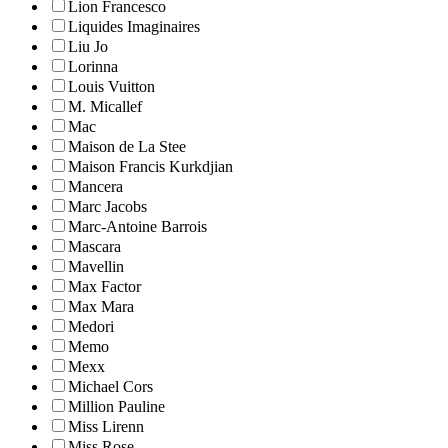
Lion Francesco
Liquides Imaginaires
Liu Jo
Lorinna
Louis Vuitton
M. Micallef
Mac
Maison de La Stee
Maison Francis Kurkdjian
Mancera
Marc Jacobs
Marc-Antoine Barrois
Mascara
Mavellin
Max Factor
Max Mara
Medori
Memo
Mexx
Michael Cors
Million Pauline
Miss Lirenn
Miss Rose