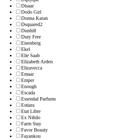
Disaar
Dodo Girl
Donna Karan
Dsquared2
Dunhill
Duty Free
Eisenberg
Ekel
Elie Saab
Elizabeth Arden
Elizavecca
Emaar
Emper
Enough
Escada
Essential Parfums
Estiara
Etat Libre
Ex Nihilo
Farm Stay
Favor Beauty
Fayankou