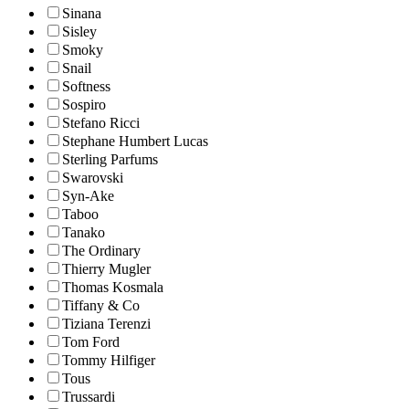
Sinana
Sisley
Smoky
Snail
Softness
Sospiro
Stefano Ricci
Stephane Humbert Lucas
Sterling Parfums
Swarovski
Syn-Ake
Taboo
Tanako
The Ordinary
Thierry Mugler
Thomas Kosmala
Tiffany & Co
Tiziana Terenzi
Tom Ford
Tommy Hilfiger
Tous
Trussardi