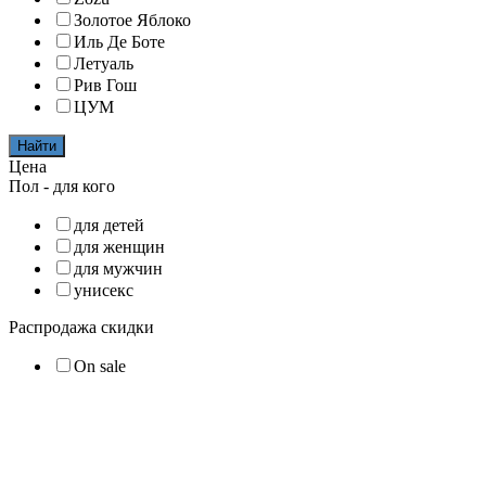
Золотое Яблоко
Иль Де Боте
Летуаль
Рив Гош
ЦУМ
Найти
Цена
Пол - для кого
для детей
для женщин
для мужчин
унисекс
Распродажа скидки
On sale