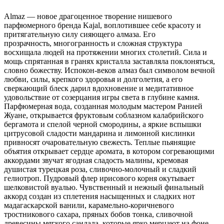
Almaz — новое драгоценное творение нишевого
парфюмерного бренда Kajal, воплотившее себе красоту и
притягательную силу сияющего алмаза. Его
прозрачность, многогранность и сложная структура
восхищала людей на протяжении многих столетий. Сила и
мощь спрятанная в гранях кристалла заставляла поклоняться,
словно божеству. Испокон-веков алмаз был символом вечной
любви, силы, крепкого здоровья и долголетия, а его
сверкающий блеск дарил вдохновение и медитативное
удовольствие от созерцания игры света в глубине камня.
Парфюмерная вода, созданная молодым мастером Ранией
Жуане, открывается фруктовым соблазном калабрийского
бергамота и спелой черной смородины, а яркие вспышки
цитрусовой сладости мандарина и лимонной кислинки
привносят очаровательную свежесть. Теплые пьянящие
объятия открывает сердце аромата, в котором согревающими
аккордами звучат ягодная сладость малины, кремовая
душистая турецкая роза, сливочно-молочный и сладкий
гелиотроп. Пудровый флер ирисового корня окутывает
шелковистой вуалью. Чувственный и нежный финальный
аккорд создан из сплетения насыщенных и сладких нот
мадагаскарской ванили, карамельно-коричневого
тростникового сахара, пряных бобов тонка, сливочной
древесины мягкого сандала, которые ярко мерцают на фоне