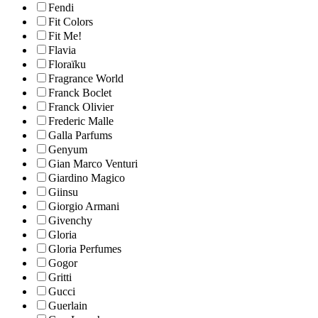
Fendi
Fit Colors
Fit Me!
Flavia
Floraïku
Fragrance World
Franck Boclet
Franck Olivier
Frederic Malle
Galla Parfums
Genyum
Gian Marco Venturi
Giardino Magico
Giinsu
Giorgio Armani
Givenchy
Gloria
Gloria Perfumes
Gogor
Gritti
Gucci
Guerlain