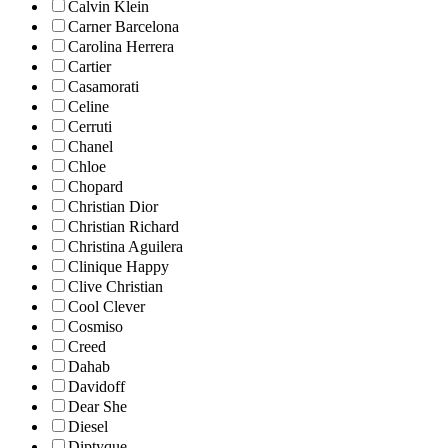
Calvin Klein
Carner Barcelona
Carolina Herrera
Cartier
Casamorati
Celine
Cerruti
Chanel
Chloe
Chopard
Christian Dior
Christian Richard
Christina Aguilera
Clinique Happy
Clive Christian
Cool Clever
Cosmiso
Creed
Dahab
Davidoff
Dear She
Diesel
Diptyque