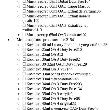
Мини-тестер 58ml Dubai Duty Free
104
Мини-тестер 60ml ОАЭ Cappi Maso
80
Мини-тестер 60ml ОАЭ Extrait de Parfum
136
Мини-тестер 62ml ОАЭ Extrait новый
дизайн
159
Мини-тестер 62ml ОАЭ Extrait супер
стойкие!
113
Мини тестер 65ml ОАЭ стойкие
102
Мини парфюмерия - компакт
2154
Компакт 40 ml Luxury Premium супер стойкие
28
Компакт 25ml ОАЭ Duty Free
210
Компакт 25ml ОАЭ
12
Компакт 30ml ОАЭ Duty Free
82
Компакт 30-32ml ОАЭ Duty Free
129
Компакт 30ml ОАЭ VIP
144
Компакт 33ml белая коробка стойкие
45
Компакт 33ml с феромонами
45
Компакт 34ml ОАЭ Duty Free
203
Компакт 35ml ОАЭ Duty Free
134
Компакт 35ml ОАЭ в тубе
0
Компакт 38ml ОАЭ Duty Free
68
Компакт 40ml ОАЭ original
23
Компакт 42ml в мешочке ОАЭ Duty Free
40