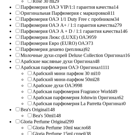
Rose 30 ml
29
Парфюмерия ОАЭ VIP/1:1 гарантия качества
14
Оригинальная Парфюмерия с маркировкой
11
Парфюмерия ОАЭ 1/1 Duty Free с пробником
34
Парфюмерия ОАЭ A+ / 1:1 гарантия качества
279
Парфюмерия ОАЭ A + D / 1:1 гарантия качества
146
Парфюмерия Люкс (LUXE) ОАЭ
959
Парфюмерия Евро (EURO) ОАЭ
73
Парфюмерия дешево (реплика)
92
Молочные духи-спрей Deluxe Collection Оригинал
16
Арабские масляные духи Оригинал
48
Арабская парфюмерия ОАЭ Оригинал
1111
Арабский мини парфюм 30 ml
10
Арабский мини-парфюм 50ml
28
Арабские духи ОАЭ
998
Арабская парфюмерия Fragrance World
49
Арабская парфюмерия Johnwin Оригинал
62
Арабская парфюмерия La Parretta Оригинал
0
Bea's Original
148
Bea's 50ml
148
Gloria Perfume Original
299
Gloria Perfume 10ml масло
68
Gloria Perfume 15ml спрей
38