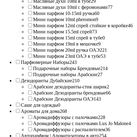
Масляные духи 10ml в тубе
29
Масляные духи 10ml с феромонами
77
Мини парфюм 10-15ml ручка
60
Мини парфюм 10ml pheromon
9
Мини парфюм 12ml спрей стойкие в коробке
46
Мини парфюм 15.5ml спрей
73
Мини парфюм 15ml спрей в тубе
0
Мини парфюм 19ml в мешочке
9
Мини парфюм 20ml ручка ОАЭ
221
Мини парфюм 23ml ОАЭ в тубе
53
Парфюмерные Наборы
243
Подарочные наборы Брендовые
214
Подарочные наборы Арабские
27
Дезодоранты Дубайские
210
Арабские дезодоранты-стик шарик
2
Арабские Дезодоранты брендовые
66
Арабские Дезодоранты ОАЭ
143
Саше для одежды
0
Ароматы для дома
268
Аромадиффузоры с палочками
228
Аромадиффузоры с палочками Lux Jo Malone
4
Аромадиффузоры с распылителем
36
Автопарфюм | Ароматизаторы в авто
254