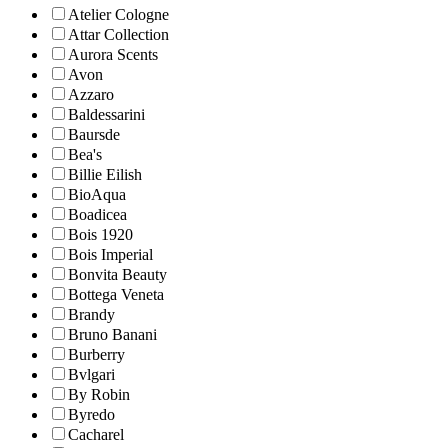
Atelier Cologne
Attar Collection
Aurora Scents
Avon
Azzaro
Baldessarini
Baursde
Bea's
Billie Eilish
BioAqua
Boadicea
Bois 1920
Bois Imperial
Bonvita Beauty
Bottega Veneta
Brandy
Bruno Banani
Burberry
Bvlgari
By Robin
Byredo
Cacharel