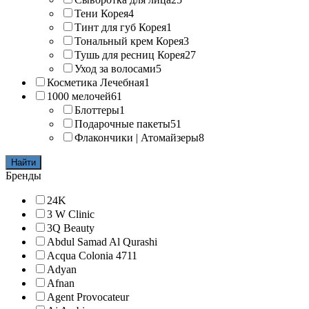
Тени Корея
4
Тинт для губ Корея
1
Тональный крем Корея
3
Тушь для ресниц Корея
27
Уход за волосами
5
Косметика Лечебная
1
1000 мелочей
61
Блоттеры
1
Подарочные пакеты
51
Флакончики | Атомайзеры
8
Найти
Бренды
24K
3 W Clinic
3Q Beauty
Abdul Samad Al Qurashi
Acqua Colonia 4711
Adyan
Afnan
Agent Provocateur