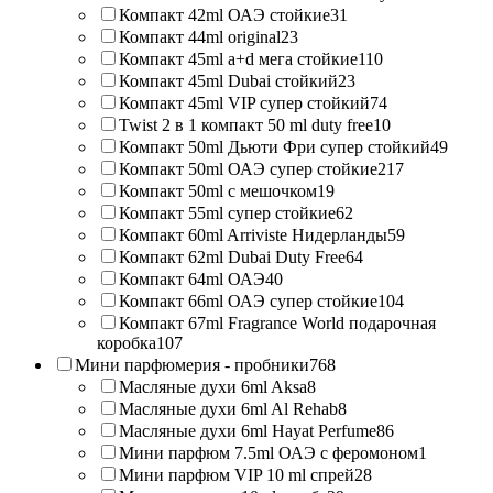
Компакт 42ml ОАЭ стойкие
31
Компакт 44ml original
23
Компакт 45ml a+d мега стойкие
110
Компакт 45ml Dubai стойкий
23
Компакт 45ml VIP супер стойкий
74
Twist 2 в 1 компакт 50 ml duty free
10
Компакт 50ml Дьюти Фри супер стойкий
49
Компакт 50ml ОАЭ супер стойкие
217
Компакт 50ml с мешочком
19
Компакт 55ml супер стойкие
62
Компакт 60ml Arriviste Нидерланды
59
Компакт 62ml Dubai Duty Free
64
Компакт 64ml ОАЭ
40
Компакт 66ml ОАЭ супер стойкие
104
Компакт 67ml Fragrance World подарочная
коробка
107
Мини парфюмерия - пробники
768
Масляные духи 6ml Aksa
8
Масляные духи 6ml Al Rehab
8
Масляные духи 6ml Hayat Perfume
86
Мини парфюм 7.5ml ОАЭ с феромоном
1
Мини парфюм VIP 10 ml спрей
28