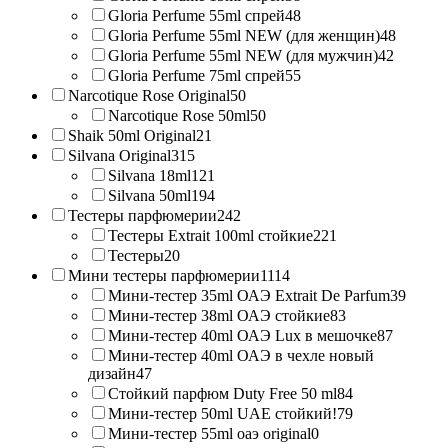
Gloria Perfume 55ml спрей
48
Gloria Perfume 55ml NEW (для женщин)
48
Gloria Perfume 55ml NEW (для мужчин)
42
Gloria Perfume 75ml спрей
55
Narcotique Rose Original
50
Narcotique Rose 50ml
50
Shaik 50ml Original
21
Silvana Original
315
Silvana 18ml
121
Silvana 50ml
194
Тестеры парфюмерии
242
Тестеры Extrait 100ml стойкие
221
Тестеры
20
Мини тестеры парфюмерии
1114
Мини-тестер 35ml ОАЭ Extrait De Parfum
39
Мини-тестер 38ml ОАЭ стойкие
83
Мини-тестер 40ml ОАЭ Lux в мешочке
87
Мини-тестер 40ml ОАЭ в чехле новый
дизайн
47
Стойкий парфюм Duty Free 50 ml
84
Мини-тестер 50ml UAE стойкий!
79
Мини-тестер 55ml оаэ original
0