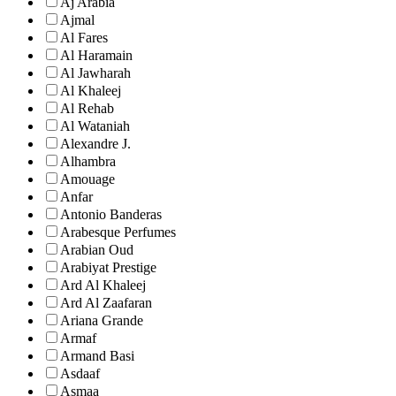
Aj Arabia
Ajmal
Al Fares
Al Haramain
Al Jawharah
Al Khaleej
Al Rehab
Al Wataniah
Alexandre J.
Alhambra
Amouage
Anfar
Antonio Banderas
Arabesque Perfumes
Arabian Oud
Arabiyat Prestige
Ard Al Khaleej
Ard Al Zaafaran
Ariana Grande
Armaf
Armand Basi
Asdaaf
Asmaa