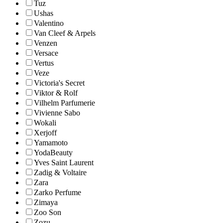
Tuz
Ushas
Valentino
Van Cleef & Arpels
Venzen
Versace
Vertus
Veze
Victoria's Secret
Viktor & Rolf
Vilhelm Parfumerie
Vivienne Sabo
Wokali
Xerjoff
Yamamoto
YodaBeauty
Yves Saint Laurent
Zadig & Voltaire
Zara
Zarko Perfume
Zimaya
Zoo Son
Zozu