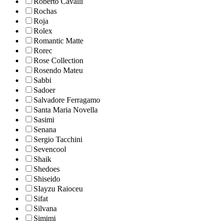
Roberto Cavalli
Rochas
Roja
Rolex
Romantic Matte
Rorec
Rose Collection
Rosendo Mateu
Sabbi
Sadoer
Salvadore Ferragamo
Santa Maria Novella
Sasimi
Senana
Sergio Tacchini
Sevencool
Shaik
Shedoes
Shiseido
SIayzu Raioceu
Sifat
Silvana
Simimi