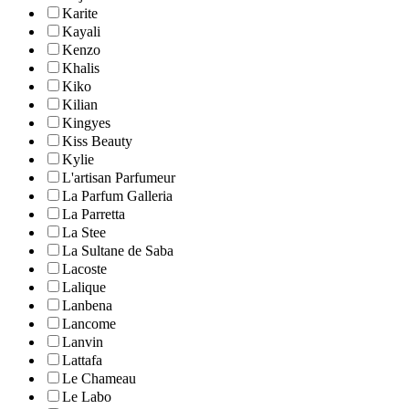
Karite
Kayali
Kenzo
Khalis
Kiko
Kilian
Kingyes
Kiss Beauty
Kylie
L'artisan Parfumeur
La Parfum Galleria
La Parretta
La Stee
La Sultane de Saba
Lacoste
Lalique
Lanbena
Lancome
Lanvin
Lattafa
Le Chameau
Le Labo