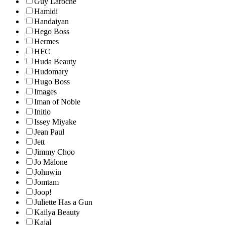
Guy Laroche
Hamidi
Handaiyan
Hego Boss
Hermes
HFC
Huda Beauty
Hudomary
Hugo Boss
Images
Iman of Noble
Initio
Issey Miyake
Jean Paul
Jett
Jimmy Choo
Jo Malone
Johnwin
Jomtam
Joop!
Juliette Has a Gun
Kailya Beauty
Kajal