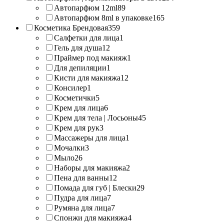
Автопарфюм 12ml
89
Автопарфюм 8ml в упаковке
165
Косметика Брендовая
359
Салфетки для лица
1
Гель для душа
12
Праймер под макияж
1
Для депиляции
1
Кисти для макияжа
12
Консилер
1
Косметички
5
Крем для лица
6
Крем для тела | Лосьоны
45
Крем для рук
3
Массажеры для лица
1
Мочалки
3
Мыло
26
Наборы для макияжа
2
Пена для ванны
12
Помада для губ | Блески
29
Пудра для лица
7
Румяна для лица
7
Спонжи для макияжа
4