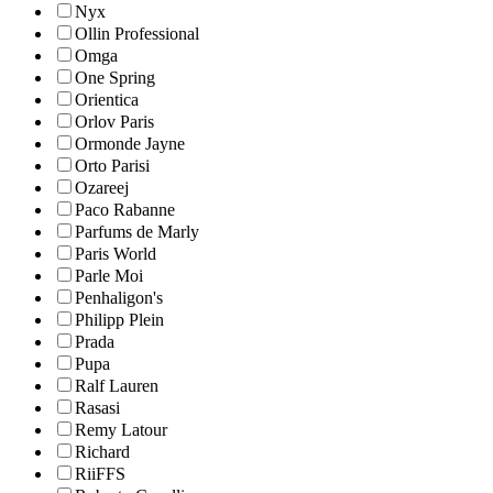
Nyx
Ollin Professional
Omga
One Spring
Orientica
Orlov Paris
Ormonde Jayne
Orto Parisi
Ozareej
Paco Rabanne
Parfums de Marly
Paris World
Parle Moi
Penhaligon's
Philipp Plein
Prada
Pupa
Ralf Lauren
Rasasi
Remy Latour
Richard
RiiFFS