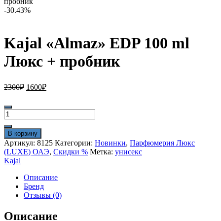
пробник
-30.43%
Kajal «Almaz» EDP 100 ml
Люкс + пробник
Первоначальная
Текущая
2300
₽
1600
₽
цена
цена:
составляла
1600₽.
Количество
2300₽.
товара
Kajal
В корзину
"Almaz"
Артикул:
8125
Категории:
Новинки
,
Парфюмерия Люкс
EDP
(LUXE) ОАЭ
,
Скидки %
Метка:
унисекс
100
Kajal
ml
Люкс
Описание
+
Бренд
пробник
Отзывы (0)
Описание