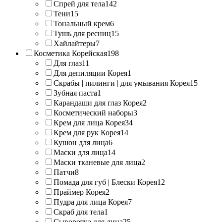
Спрей для тела
142
Тени
15
Тональный крем
6
Тушь для ресниц
15
Хайлайтеры
7
Косметика Корейская
198
Для глаз
11
Для депиляции Корея
1
Скрабы | пилинги | для умывания Корея
15
Зубная паста
1
Карандаши для глаз Корея
2
Косметический наборы
3
Крем для лица Корея
34
Крем для рук Корея
14
Кушон для лица
6
Маски для лица
14
Маски тканевые для лица
2
Патчи
8
Помада для губ | Блески Корея
12
Праймер Корея
2
Пудра для лица Корея
7
Скраб для тела
1
Сыворотка для лица
25