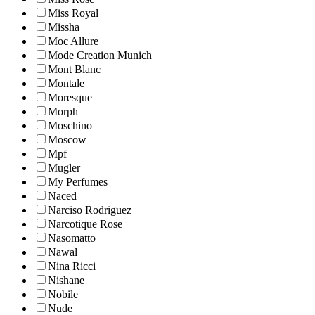
Miss Royal
Missha
Moc Allure
Mode Creation Munich
Mont Blanc
Montale
Moresque
Morph
Moschino
Moscow
Mpf
Mugler
My Perfumes
Naced
Narciso Rodriguez
Narcotique Rose
Nasomatto
Nawal
Nina Ricci
Nishane
Nobile
Nude