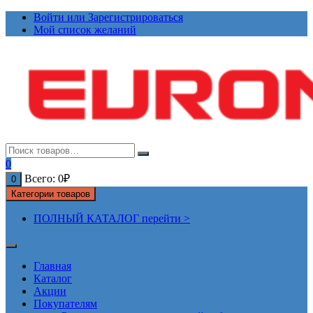
Перейти
Войти или Зарегистрироваться
к
Мой список желаний
содержимому
0
Всего:
0
₽
0
Категории товаров
ПОЛНЫЙ КАТАЛОГ перейти >
Главная
Каталог
Акции
Покупателям