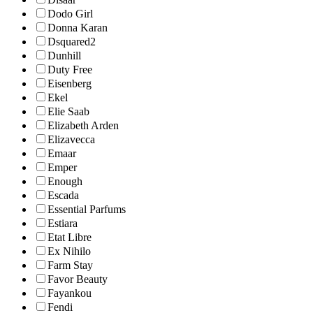
Dodo Girl
Donna Karan
Dsquared2
Dunhill
Duty Free
Eisenberg
Ekel
Elie Saab
Elizabeth Arden
Elizavecca
Emaar
Emper
Enough
Escada
Essential Parfums
Estiara
Etat Libre
Ex Nihilo
Farm Stay
Favor Beauty
Fayankou
Fendi