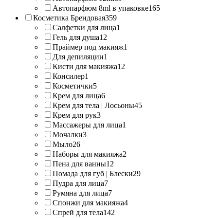
Автопарфюм 8ml в упаковке
165
Косметика Брендовая
359
Салфетки для лица
1
Гель для душа
12
Праймер под макияж
1
Для депиляции
1
Кисти для макияжа
12
Консилер
1
Косметички
5
Крем для лица
6
Крем для тела | Лосьоны
45
Крем для рук
3
Массажеры для лица
1
Мочалки
3
Мыло
26
Наборы для макияжа
2
Пена для ванны
12
Помада для губ | Блески
29
Пудра для лица
7
Румяна для лица
7
Спонжи для макияжа
4
Спрей для тела
142