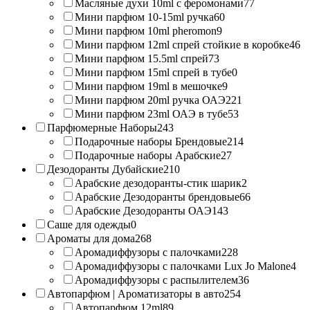
Масляные духи 10ml с феромонами
77
Мини парфюм 10-15ml ручка
60
Мини парфюм 10ml pheromon
9
Мини парфюм 12ml спрей стойкие в коробке
46
Мини парфюм 15.5ml спрей
73
Мини парфюм 15ml спрей в тубе
0
Мини парфюм 19ml в мешочке
9
Мини парфюм 20ml ручка ОАЭ
221
Мини парфюм 23ml ОАЭ в тубе
53
Парфюмерные Наборы
243
Подарочные наборы Брендовые
214
Подарочные наборы Арабские
27
Дезодоранты Дубайские
210
Арабские дезодоранты-стик шарик
2
Арабские Дезодоранты брендовые
66
Арабские Дезодоранты ОАЭ
143
Саше для одежды
0
Ароматы для дома
268
Аромадиффузоры с палочками
228
Аромадиффузоры с палочками Lux Jo Malone
4
Аромадиффузоры с распылителем
36
Автопарфюм | Ароматизаторы в авто
254
Автопарфюм 12ml
89