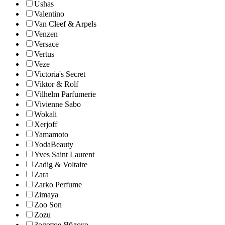
Ushas
Valentino
Van Cleef & Arpels
Venzen
Versace
Vertus
Veze
Victoria's Secret
Viktor & Rolf
Vilhelm Parfumerie
Vivienne Sabo
Wokali
Xerjoff
Yamamoto
YodaBeauty
Yves Saint Laurent
Zadig & Voltaire
Zara
Zarko Perfume
Zimaya
Zoo Son
Zozu
Золотое Яблоко