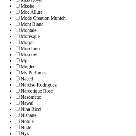
Missha
Moc Allure
Mode Creation Munich
Mont Blanc
Montale
Moresque
Morph
Moschino
Moscow
Mpf
Mugler
My Perfumes
Naced
Narciso Rodriguez
Narcotique Rose
Nasomatto
Nawal
Nina Ricci
Nishane
Nobile
Nude
Nyx