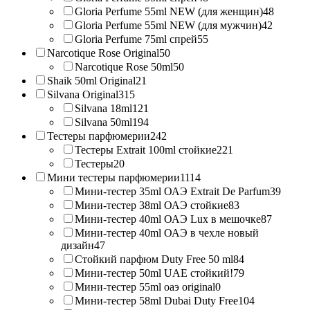
Gloria Perfume 55ml NEW (для женщин)
48
Gloria Perfume 55ml NEW (для мужчин)
42
Gloria Perfume 75ml спрей
55
Narcotique Rose Original
50
Narcotique Rose 50ml
50
Shaik 50ml Original
21
Silvana Original
315
Silvana 18ml
121
Silvana 50ml
194
Тестеры парфюмерии
242
Тестеры Extrait 100ml стойкие
221
Тестеры
20
Мини тестеры парфюмерии
1114
Мини-тестер 35ml ОАЭ Extrait De Parfum
39
Мини-тестер 38ml ОАЭ стойкие
83
Мини-тестер 40ml ОАЭ Lux в мешочке
87
Мини-тестер 40ml ОАЭ в чехле новый
дизайн
47
Стойкий парфюм Duty Free 50 ml
84
Мини-тестер 50ml UAE стойкий!
79
Мини-тестер 55ml оаэ original
0
Мини-тестер 58ml Dubai Duty Free
104