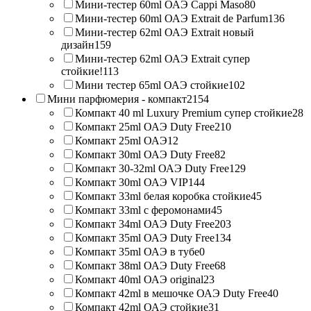
Мини-тестер 60ml ОАЭ Cappi Maso
80
Мини-тестер 60ml ОАЭ Extrait de Parfum
136
Мини-тестер 62ml ОАЭ Extrait новый
дизайн
159
Мини-тестер 62ml ОАЭ Extrait супер
стойкие!
113
Мини тестер 65ml ОАЭ стойкие
102
Мини парфюмерия - компакт
2154
Компакт 40 ml Luxury Premium супер стойкие
28
Компакт 25ml ОАЭ Duty Free
210
Компакт 25ml ОАЭ
12
Компакт 30ml ОАЭ Duty Free
82
Компакт 30-32ml ОАЭ Duty Free
129
Компакт 30ml ОАЭ VIP
144
Компакт 33ml белая коробка стойкие
45
Компакт 33ml с феромонами
45
Компакт 34ml ОАЭ Duty Free
203
Компакт 35ml ОАЭ Duty Free
134
Компакт 35ml ОАЭ в тубе
0
Компакт 38ml ОАЭ Duty Free
68
Компакт 40ml ОАЭ original
23
Компакт 42ml в мешочке ОАЭ Duty Free
40
Компакт 42ml ОАЭ стойкие
31