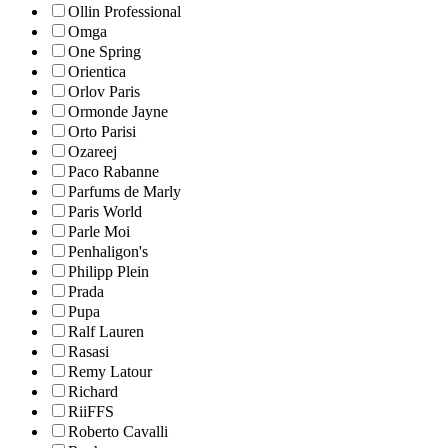
Ollin Professional
Omga
One Spring
Orientica
Orlov Paris
Ormonde Jayne
Orto Parisi
Ozareej
Paco Rabanne
Parfums de Marly
Paris World
Parle Moi
Penhaligon's
Philipp Plein
Prada
Pupa
Ralf Lauren
Rasasi
Remy Latour
Richard
RiiFFS
Roberto Cavalli