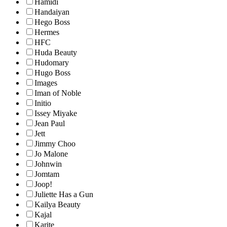
Hamidi
Handaiyan
Hego Boss
Hermes
HFC
Huda Beauty
Hudomary
Hugo Boss
Images
Iman of Noble
Initio
Issey Miyake
Jean Paul
Jett
Jimmy Choo
Jo Malone
Johnwin
Jomtam
Joop!
Juliette Has a Gun
Kailya Beauty
Kajal
Karite