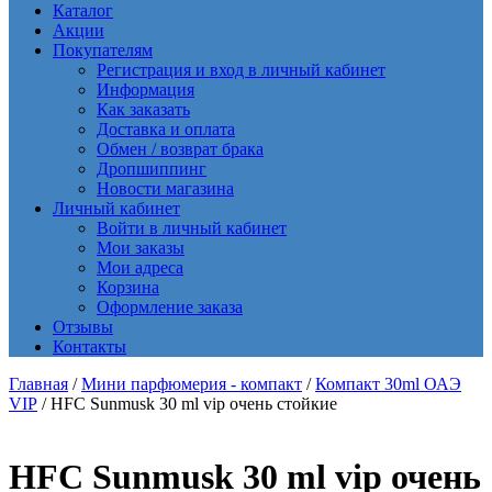
Каталог
Акции
Покупателям
Регистрация и вход в личный кабинет
Информация
Как заказать
Доставка и оплата
Обмен / возврат брака
Дропшиппинг
Новости магазина
Личный кабинет
Войти в личный кабинет
Мои заказы
Мои адреса
Корзина
Оформление заказа
Отзывы
Контакты
Главная
/
Мини парфюмерия - компакт
/
Компакт 30ml ОАЭ
VIP
/ HFC Sunmusk 30 ml vip очень стойкие
HFC Sunmusk 30 ml vip очень