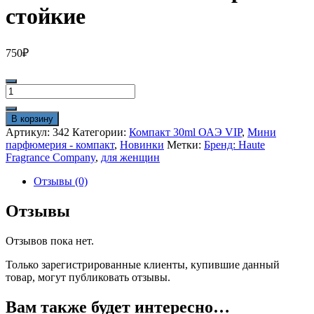
стойкие
750
₽
Количество
товара
HFC
В корзину
Sunmusk
Артикул:
342
Категории:
Компакт 30ml ОАЭ VIP
,
Мини
30
парфюмерия - компакт
,
Новинки
Метки:
Бренд: Haute
ml
Fragrance Company
,
для женщин
vip
очень
Отзывы (0)
стойкие
Отзывы
Отзывов пока нет.
Только зарегистрированные клиенты, купившие данный
товар, могут публиковать отзывы.
Вам также будет интересно…