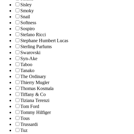
Sisley
Smoky
Snail
Softness
Sospiro
Stefano Ricci
Stephane Humbert Lucas
Sterling Parfums
Swarovski
Syn-Ake
Taboo
Tanako
The Ordinary
Thierry Mugler
Thomas Kosmala
Tiffany & Co
Tiziana Terenzi
Tom Ford
Tommy Hilfiger
Tous
Trussardi
Tuz