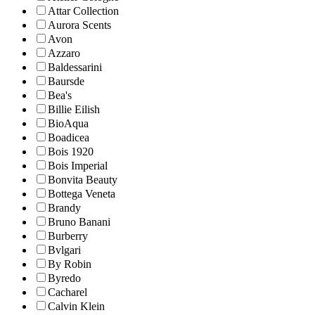
Attar Collection
Aurora Scents
Avon
Azzaro
Baldessarini
Baursde
Bea's
Billie Eilish
BioAqua
Boadicea
Bois 1920
Bois Imperial
Bonvita Beauty
Bottega Veneta
Brandy
Bruno Banani
Burberry
Bvlgari
By Robin
Byredo
Cacharel
Calvin Klein