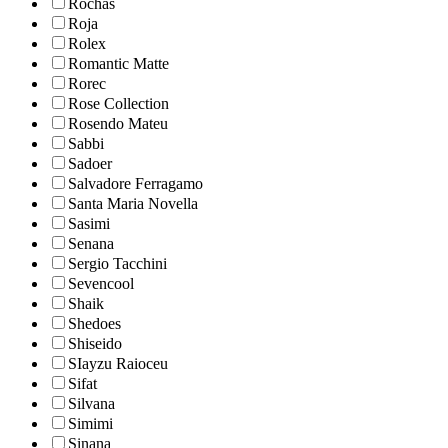
Rochas
Roja
Rolex
Romantic Matte
Rorec
Rose Collection
Rosendo Mateu
Sabbi
Sadoer
Salvadore Ferragamo
Santa Maria Novella
Sasimi
Senana
Sergio Tacchini
Sevencool
Shaik
Shedoes
Shiseido
SIayzu Raioceu
Sifat
Silvana
Simimi
Sinana