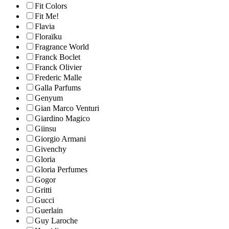
Fit Colors
Fit Me!
Flavia
Floraïku
Fragrance World
Franck Boclet
Franck Olivier
Frederic Malle
Galla Parfums
Genyum
Gian Marco Venturi
Giardino Magico
Giinsu
Giorgio Armani
Givenchy
Gloria
Gloria Perfumes
Gogor
Gritti
Gucci
Guerlain
Guy Laroche