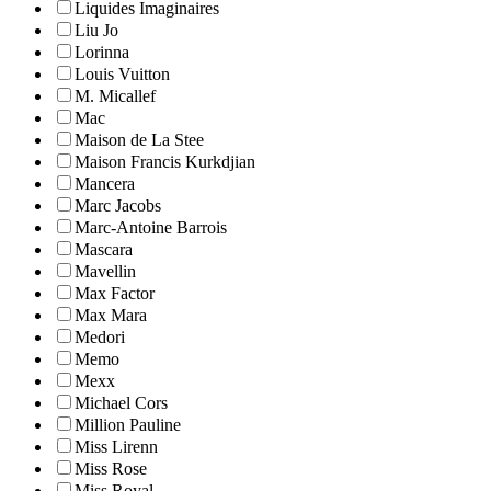
Liquides Imaginaires
Liu Jo
Lorinna
Louis Vuitton
M. Micallef
Mac
Maison de La Stee
Maison Francis Kurkdjian
Mancera
Marc Jacobs
Marc-Antoine Barrois
Mascara
Mavellin
Max Factor
Max Mara
Medori
Memo
Mexx
Michael Cors
Million Pauline
Miss Lirenn
Miss Rose
Miss Royal