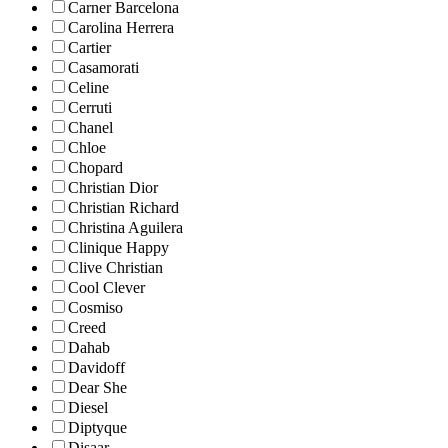
Carner Barcelona
Carolina Herrera
Cartier
Casamorati
Celine
Cerruti
Chanel
Chloe
Chopard
Christian Dior
Christian Richard
Christina Aguilera
Clinique Happy
Clive Christian
Cool Clever
Cosmiso
Creed
Dahab
Davidoff
Dear She
Diesel
Diptyque
Disaar