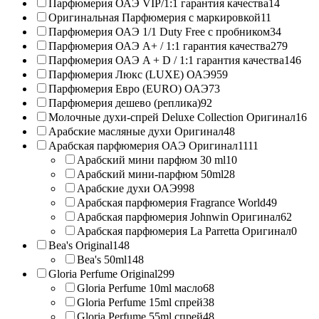
Парфюмерия ОАЭ VIP/1:1 гарантия качества
14
Оригинальная Парфюмерия с маркировкой
11
Парфюмерия ОАЭ 1/1 Duty Free с пробником
34
Парфюмерия ОАЭ A+ / 1:1 гарантия качества
279
Парфюмерия ОАЭ A + D / 1:1 гарантия качества
146
Парфюмерия Люкс (LUXE) ОАЭ
959
Парфюмерия Евро (EURO) ОАЭ
73
Парфюмерия дешево (реплика)
92
Молочные духи-спрей Deluxe Collection Оригинал
16
Арабские масляные духи Оригинал
48
Арабская парфюмерия ОАЭ Оригинал
1111
Арабский мини парфюм 30 ml
10
Арабский мини-парфюм 50ml
28
Арабские духи ОАЭ
998
Арабская парфюмерия Fragrance World
49
Арабская парфюмерия Johnwin Оригинал
62
Арабская парфюмерия La Parretta Оригинал
0
Bea's Original
148
Bea's 50ml
148
Gloria Perfume Original
299
Gloria Perfume 10ml масло
68
Gloria Perfume 15ml спрей
38
Gloria Perfume 55ml спрей
48