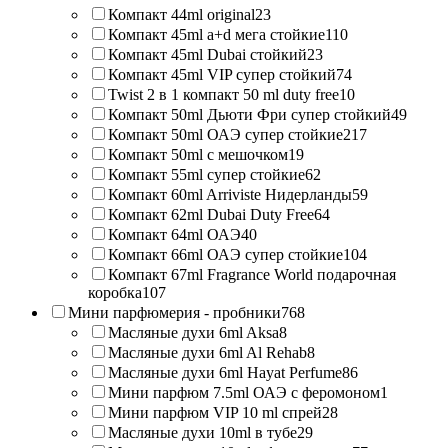
Компакт 44ml original
23
Компакт 45ml a+d мега стойкие
110
Компакт 45ml Dubai стойкий
23
Компакт 45ml VIP супер стойкий
74
Twist 2 в 1 компакт 50 ml duty free
10
Компакт 50ml Дьюти Фри супер стойкий
49
Компакт 50ml ОАЭ супер стойкие
217
Компакт 50ml с мешочком
19
Компакт 55ml супер стойкие
62
Компакт 60ml Arriviste Нидерланды
59
Компакт 62ml Dubai Duty Free
64
Компакт 64ml ОАЭ
40
Компакт 66ml ОАЭ супер стойкие
104
Компакт 67ml Fragrance World подарочная
коробка
107
Мини парфюмерия - пробники
768
Масляные духи 6ml Aksa
8
Масляные духи 6ml Al Rehab
8
Масляные духи 6ml Hayat Perfume
86
Мини парфюм 7.5ml ОАЭ с феромоном
1
Мини парфюм VIP 10 ml спрей
28
Масляные духи 10ml в тубе
29