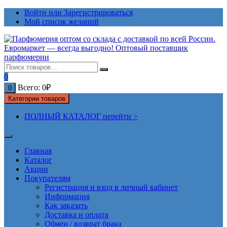
Перейти
Войти или Зарегистрироваться
к
Мой список желаний
содержимому
0
Всего:
0
₽
0
Категории товаров
ПОЛНЫЙ КАТАЛОГ перейти >
Главная
Каталог
Акции
Покупателям
Регистрация и вход в личный кабинет
Информация
Как заказать
Доставка и оплата
Обмен / возврат брака