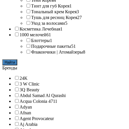
Тени Корея
4
Тинт для губ Корея
1
Тональный крем Корея
3
Тушь для ресниц Корея
27
Уход за волосами
5
Косметика Лечебная
1
1000 мелочей
61
Блоттеры
1
Подарочные пакеты
51
Флакончики | Атомайзеры
8
Найти
Бренды
24K
3 W Clinic
3Q Beauty
Abdul Samad Al Qurashi
Acqua Colonia 4711
Adyan
Afnan
Agent Provocateur
Aj Arabia