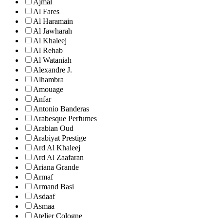
Ajmal
Al Fares
Al Haramain
Al Jawharah
Al Khaleej
Al Rehab
Al Wataniah
Alexandre J.
Alhambra
Amouage
Anfar
Antonio Banderas
Arabesque Perfumes
Arabian Oud
Arabiyat Prestige
Ard Al Khaleej
Ard Al Zaafaran
Ariana Grande
Armaf
Armand Basi
Asdaaf
Asmaa
Atelier Cologne