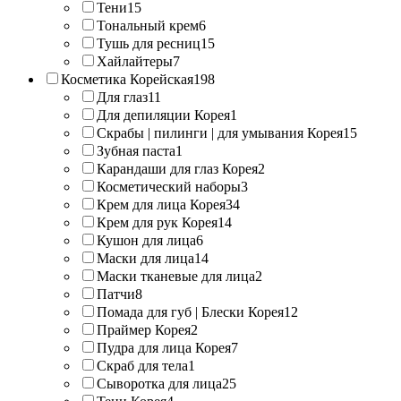
Тени
15
Тональный крем
6
Тушь для ресниц
15
Хайлайтеры
7
Косметика Корейская
198
Для глаз
11
Для депиляции Корея
1
Скрабы | пилинги | для умывания Корея
15
Зубная паста
1
Карандаши для глаз Корея
2
Косметический наборы
3
Крем для лица Корея
34
Крем для рук Корея
14
Кушон для лица
6
Маски для лица
14
Маски тканевые для лица
2
Патчи
8
Помада для губ | Блески Корея
12
Праймер Корея
2
Пудра для лица Корея
7
Скраб для тела
1
Сыворотка для лица
25