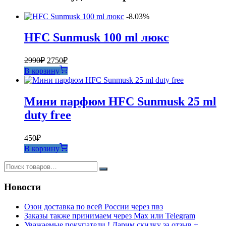
-8.03%
HFC Sunmusk 100 ml люкс
Первоначальная
Текущая
2990
₽
2750
₽
цена
цена:
В корзину
составляла
2750₽.
2990₽.
Мини парфюм HFC Sunmusk 25 ml
duty free
450
₽
В корзину
Новости
Озон доставка по всей России через пвз
Заказы также принимаем через Max или Telegram
Уважаемые покупатели ! Дарим скидку за отзыв +