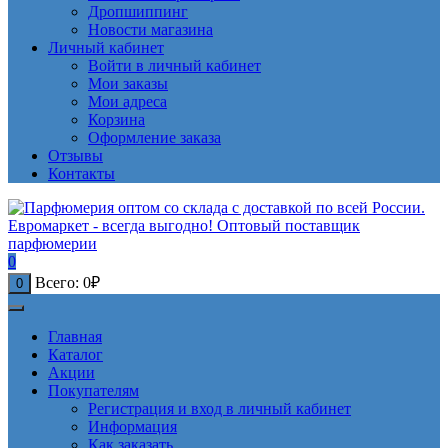
Дропшиппинг
Новости магазина
Личный кабинет
Войти в личный кабинет
Мои заказы
Мои адреса
Корзина
Оформление заказа
Отзывы
Контакты
0
Всего:
0
₽
0
Главная
Каталог
Акции
Покупателям
Регистрация и вход в личный кабинет
Информация
Как заказать