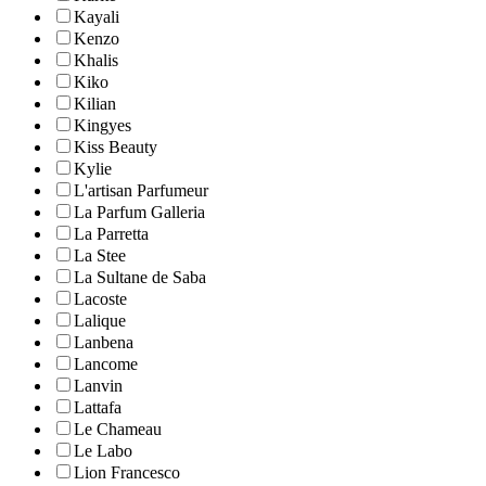
Kayali
Kenzo
Khalis
Kiko
Kilian
Kingyes
Kiss Beauty
Kylie
L'artisan Parfumeur
La Parfum Galleria
La Parretta
La Stee
La Sultane de Saba
Lacoste
Lalique
Lanbena
Lancome
Lanvin
Lattafa
Le Chameau
Le Labo
Lion Francesco