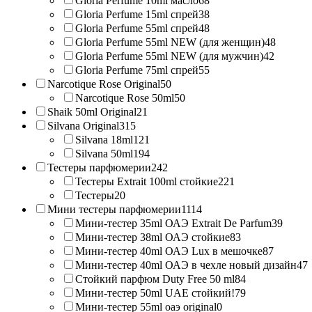
Gloria Perfume 10ml масло
68
Gloria Perfume 15ml спрей
38
Gloria Perfume 55ml спрей
48
Gloria Perfume 55ml NEW (для женщин)
48
Gloria Perfume 55ml NEW (для мужчин)
42
Gloria Perfume 75ml спрей
55
Narcotique Rose Original
50
Narcotique Rose 50ml
50
Shaik 50ml Original
21
Silvana Original
315
Silvana 18ml
121
Silvana 50ml
194
Тестеры парфюмерии
242
Тестеры Extrait 100ml стойкие
221
Тестеры
20
Мини тестеры парфюмерии
1114
Мини-тестер 35ml ОАЭ Extrait De Parfum
39
Мини-тестер 38ml ОАЭ стойкие
83
Мини-тестер 40ml ОАЭ Lux в мешочке
87
Мини-тестер 40ml ОАЭ в чехле новый дизайн
47
Стойкий парфюм Duty Free 50 ml
84
Мини-тестер 50ml UAE стойкий!
79
Мини-тестер 55ml оаэ original
0