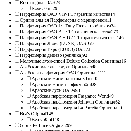
Rose original ОАЭ
29
Rose 30 ml
29
Парфюмерия ОАЭ VIP/1:1 гарантия качества
14
Оригинальная Парфюмерия с маркировкой
11
Парфюмерия ОАЭ 1/1 Duty Free с пробником
34
Парфюмерия ОАЭ A+ / 1:1 гарантия качества
279
Парфюмерия ОАЭ A + D / 1:1 гарантия качества
146
Парфюмерия Люкс (LUXE) ОАЭ
959
Парфюмерия Евро (EURO) ОАЭ
73
Парфюмерия дешево (реплика)
92
Молочные духи-спрей Deluxe Collection Оригинал
16
Арабские масляные духи Оригинал
48
Арабская парфюмерия ОАЭ Оригинал
1111
Арабский мини парфюм 30 ml
10
Арабский мини-парфюм 50ml
28
Арабские духи ОАЭ
998
Арабская парфюмерия Fragrance World
49
Арабская парфюмерия Johnwin Оригинал
62
Арабская парфюмерия La Parretta Оригинал
0
Bea's Original
148
Bea's 50ml
148
Gloria Perfume Original
299