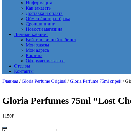
Информация
Как заказать
Доставка и оплата
Обмен / возврат брака
Дропшиппинг
Новости магазина
Личный кабинет
Войти в личный кабинет
Мои заказы
Мои адреса
Корзина
Оформление заказа
Отзывы
Контакты
Главная
/
Gloria Perfume Original
/
Gloria Perfume 75ml спрей
/ Gl
Gloria Perfumes 75ml “Lost C
1150
₽