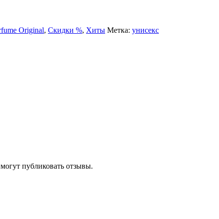
rfume Original
,
Скидки %
,
Хиты
Метка:
унисекс
 могут публиковать отзывы.