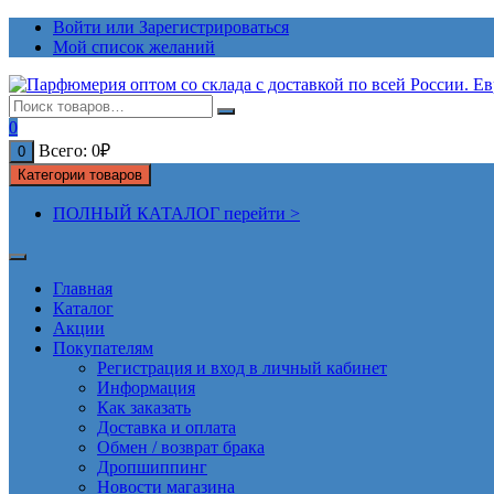
Перейти
Войти или Зарегистрироваться
к
Мой список желаний
содержимому
0
Всего:
0
₽
0
Категории товаров
ПОЛНЫЙ КАТАЛОГ перейти >
Главная
Каталог
Акции
Покупателям
Регистрация и вход в личный кабинет
Информация
Как заказать
Доставка и оплата
Обмен / возврат брака
Дропшиппинг
Новости магазина