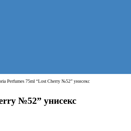
oria Perfumes 75ml “Lost Cherry №52” унисекс
herry №52” унисекс