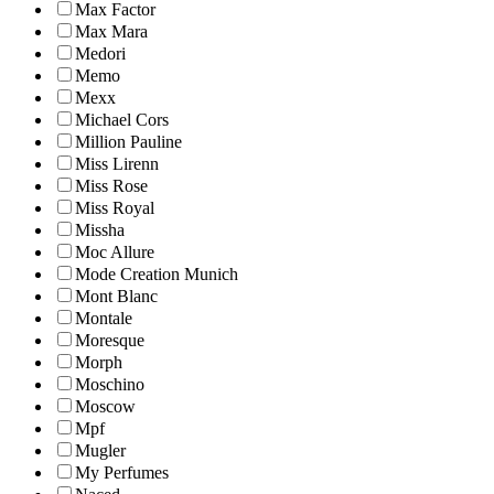
Max Factor
Max Mara
Medori
Memo
Mexx
Michael Cors
Million Pauline
Miss Lirenn
Miss Rose
Miss Royal
Missha
Moc Allure
Mode Creation Munich
Mont Blanc
Montale
Moresque
Morph
Moschino
Moscow
Mpf
Mugler
My Perfumes