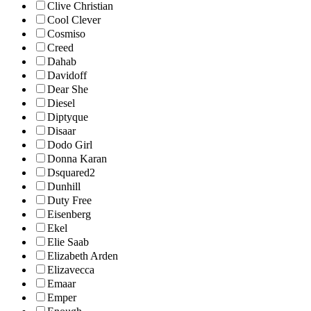
Clive Christian
Cool Clever
Cosmiso
Creed
Dahab
Davidoff
Dear She
Diesel
Diptyque
Disaar
Dodo Girl
Donna Karan
Dsquared2
Dunhill
Duty Free
Eisenberg
Ekel
Elie Saab
Elizabeth Arden
Elizavecca
Emaar
Emper