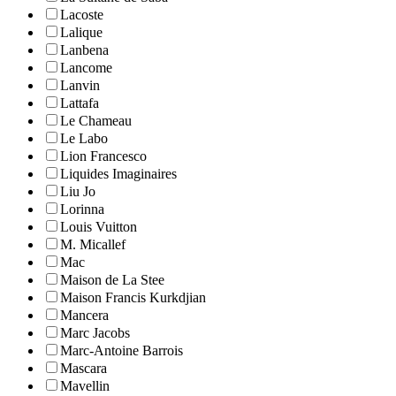
Lacoste
Lalique
Lanbena
Lancome
Lanvin
Lattafa
Le Chameau
Le Labo
Lion Francesco
Liquides Imaginaires
Liu Jo
Lorinna
Louis Vuitton
M. Micallef
Mac
Maison de La Stee
Maison Francis Kurkdjian
Mancera
Marc Jacobs
Marc-Antoine Barrois
Mascara
Mavellin