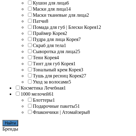
Кушон для лица
6
Маски для лица
14
Маски тканевые для лица
2
Патчи
8
Помада для губ | Блески Корея
12
Праймер Корея
2
Пудра для лица Корея
7
Скраб для тела
1
Сыворотка для лица
25
Тени Корея
4
Тинт для губ Корея
1
Тональный крем Корея
3
Тушь для ресниц Корея
27
Уход за волосами
5
Косметика Лечебная
1
1000 мелочей
61
Блоттеры
1
Подарочные пакеты
51
Флакончики | Атомайзеры
8
Найти
Бренды