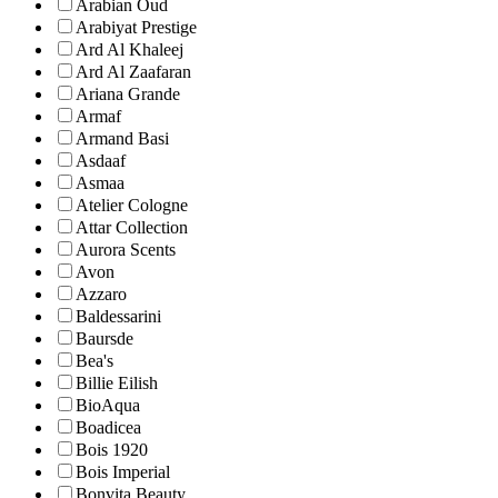
Arabian Oud
Arabiyat Prestige
Ard Al Khaleej
Ard Al Zaafaran
Ariana Grande
Armaf
Armand Basi
Asdaaf
Asmaa
Atelier Cologne
Attar Collection
Aurora Scents
Avon
Azzaro
Baldessarini
Baursde
Bea's
Billie Eilish
BioAqua
Boadicea
Bois 1920
Bois Imperial
Bonvita Beauty