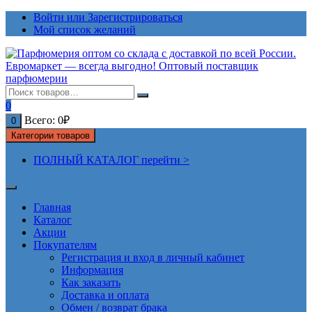
Перейти
Войти или Зарегистрироваться
к
Мой список желаний
содержимому
0
Всего:
0
₽
0
Категории товаров
ПОЛНЫЙ КАТАЛОГ перейти >
Главная
Каталог
Акции
Покупателям
Регистрация и вход в личный кабинет
Информация
Как заказать
Доставка и оплата
Обмен / возврат брака