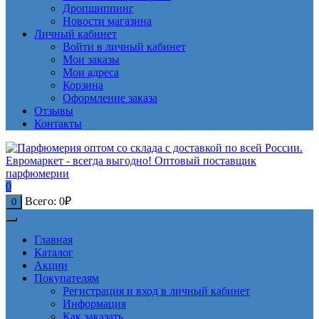
Дропшиппинг
Новости магазина
Личный кабинет
Войти в личный кабинет
Мои заказы
Мои адреса
Корзина
Оформление заказа
Отзывы
Контакты
0
Всего:
0
₽
0
Главная
Каталог
Акции
Покупателям
Регистрация и вход в личный кабинет
Информация
Как заказать