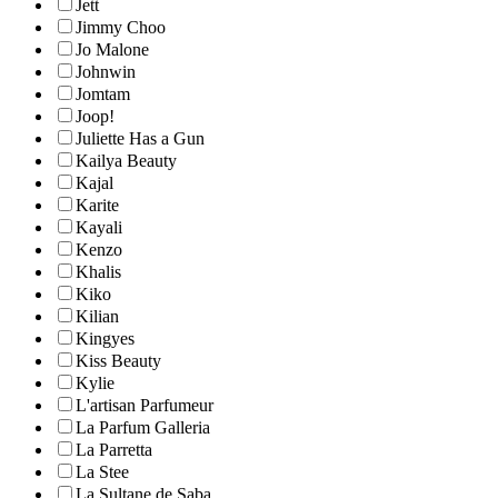
Jett
Jimmy Choo
Jo Malone
Johnwin
Jomtam
Joop!
Juliette Has a Gun
Kailya Beauty
Kajal
Karite
Kayali
Kenzo
Khalis
Kiko
Kilian
Kingyes
Kiss Beauty
Kylie
L'artisan Parfumeur
La Parfum Galleria
La Parretta
La Stee
La Sultane de Saba