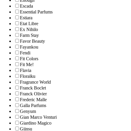
Enough
Escada
Essential Parfums
Estiara
Etat Libre
Ex Nihilo
Farm Stay
Favor Beauty
Fayankou
Fendi
Fit Colors
Fit Me!
Flavia
Floraïku
Fragrance World
Franck Boclet
Franck Olivier
Frederic Malle
Galla Parfums
Genyum
Gian Marco Venturi
Giardino Magico
Giinsu