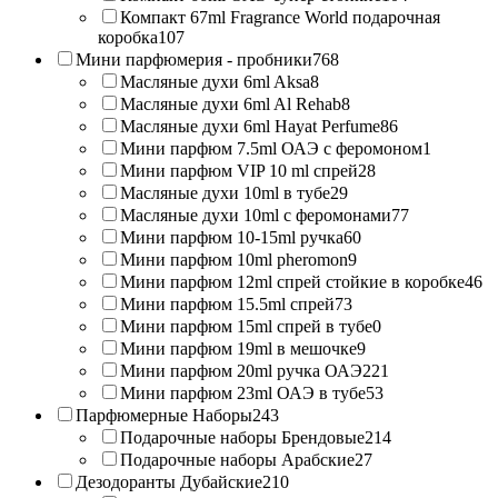
Компакт 67ml Fragrance World подарочная
коробка
107
Мини парфюмерия - пробники
768
Масляные духи 6ml Aksa
8
Масляные духи 6ml Al Rehab
8
Масляные духи 6ml Hayat Perfume
86
Мини парфюм 7.5ml ОАЭ с феромоном
1
Мини парфюм VIP 10 ml спрей
28
Масляные духи 10ml в тубе
29
Масляные духи 10ml с феромонами
77
Мини парфюм 10-15ml ручка
60
Мини парфюм 10ml pheromon
9
Мини парфюм 12ml спрей стойкие в коробке
46
Мини парфюм 15.5ml спрей
73
Мини парфюм 15ml спрей в тубе
0
Мини парфюм 19ml в мешочке
9
Мини парфюм 20ml ручка ОАЭ
221
Мини парфюм 23ml ОАЭ в тубе
53
Парфюмерные Наборы
243
Подарочные наборы Брендовые
214
Подарочные наборы Арабские
27
Дезодоранты Дубайские
210