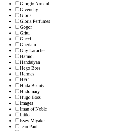
Giorgio Armani
Givenchy
Gloria
Gloria Perfumes
Gogor
Gritti
Gucci
Guerlain
Guy Laroche
Hamidi
Handaiyan
Hego Boss
Hermes
HFC
Huda Beauty
Hudomary
Hugo Boss
Images
Iman of Noble
Initio
Issey Miyake
Jean Paul