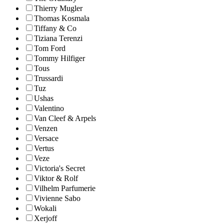
Thierry Mugler
Thomas Kosmala
Tiffany & Co
Tiziana Terenzi
Tom Ford
Tommy Hilfiger
Tous
Trussardi
Tuz
Ushas
Valentino
Van Cleef & Arpels
Venzen
Versace
Vertus
Veze
Victoria's Secret
Viktor & Rolf
Vilhelm Parfumerie
Vivienne Sabo
Wokali
Xerjoff