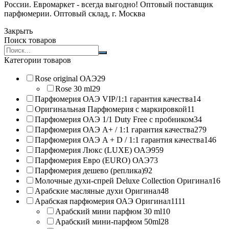
России. Евромаркет - всегда выгодно! Оптовый поставщик
парфюмерии. Оптовый склад, г. Москва
Закрыть
Поиск товаров
Search
products:
Категории товаров
Rose original ОАЭ
29
Rose 30 ml
29
Парфюмерия ОАЭ VIP/1:1 гарантия качества
14
Оригинальная Парфюмерия с маркировкой
11
Парфюмерия ОАЭ 1/1 Duty Free с пробником
34
Парфюмерия ОАЭ A+ / 1:1 гарантия качества
279
Парфюмерия ОАЭ A + D / 1:1 гарантия качества
146
Парфюмерия Люкс (LUXE) ОАЭ
959
Парфюмерия Евро (EURO) ОАЭ
73
Парфюмерия дешево (реплика)
92
Молочные духи-спрей Deluxe Collection Оригинал
16
Арабские масляные духи Оригинал
48
Арабская парфюмерия ОАЭ Оригинал
1111
Арабский мини парфюм 30 ml
10
Арабский мини-парфюм 50ml
28