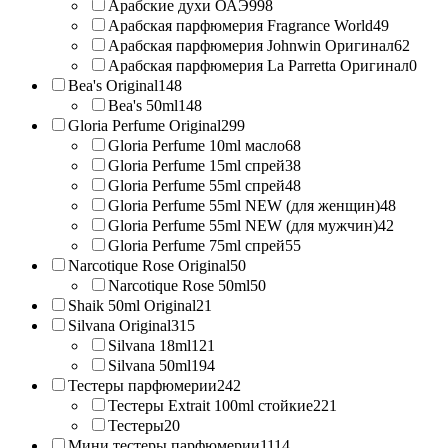
Арабские духи ОАЭ
998
Арабская парфюмерия Fragrance World
49
Арабская парфюмерия Johnwin Оригинал
62
Арабская парфюмерия La Parretta Оригинал
0
Bea's Original
148
Bea's 50ml
148
Gloria Perfume Original
299
Gloria Perfume 10ml масло
68
Gloria Perfume 15ml спрей
38
Gloria Perfume 55ml спрей
48
Gloria Perfume 55ml NEW (для женщин)
48
Gloria Perfume 55ml NEW (для мужчин)
42
Gloria Perfume 75ml спрей
55
Narcotique Rose Original
50
Narcotique Rose 50ml
50
Shaik 50ml Original
21
Silvana Original
315
Silvana 18ml
121
Silvana 50ml
194
Тестеры парфюмерии
242
Тестеры Extrait 100ml стойкие
221
Тестеры
20
Мини тестеры парфюмерии
1114