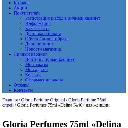
Каталог
Акции
Покупателям
Регистрация и вход в личный кабинет
Информация
Как заказать
Доставка и оплата
Обмен / возврат брака
Дропшиппинг
Новости магазина
Личный кабинет
Войти в личный кабинет
Мои заказы
Мои адреса
Корзина
Оформление заказа
Отзывы
Контакты
Главная
/
Gloria Perfume Original
/
Gloria Perfume 75ml
спрей
/ Gloria Perfumes 75ml «Delina №40» для женщин
Gloria Perfumes 75ml «Delina