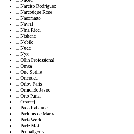
Naced
Narciso Rodriguez
Narcotique Rose
Nasomatto
Nawal
Nina Ricci
Nishane
Nobile
Nude
Nyx
Ollin Professional
Omga
One Spring
Orientica
Orlov Paris
Ormonde Jayne
Orto Parisi
Ozareej
Paco Rabanne
Parfums de Marly
Paris World
Parle Moi
Penhaligon's