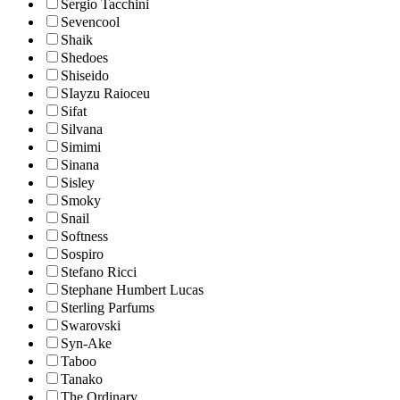
Sergio Tacchini
Sevencool
Shaik
Shedoes
Shiseido
SIayzu Raioceu
Sifat
Silvana
Simimi
Sinana
Sisley
Smoky
Snail
Softness
Sospiro
Stefano Ricci
Stephane Humbert Lucas
Sterling Parfums
Swarovski
Syn-Ake
Taboo
Tanako
The Ordinary