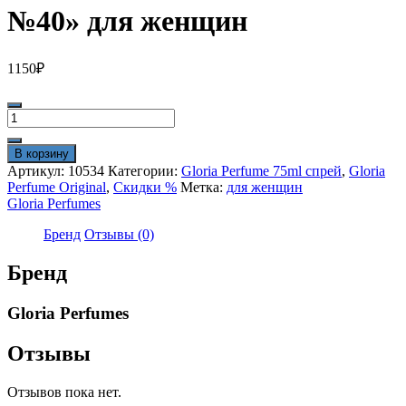
№40» для женщин
1150
₽
Количество
товара
Gloria
В корзину
Perfumes
Артикул:
10534
Категории:
Gloria Perfume 75ml спрей
,
Gloria
75ml
Perfume Original
,
Скидки %
Метка:
для женщин
"Delina
Gloria Perfumes
№40"
для
Бренд
Отзывы (0)
женщин
Бренд
Gloria Perfumes
Отзывы
Отзывов пока нет.