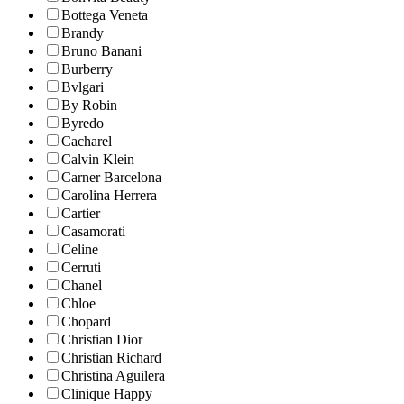
Bottega Veneta
Brandy
Bruno Banani
Burberry
Bvlgari
By Robin
Byredo
Cacharel
Calvin Klein
Carner Barcelona
Carolina Herrera
Cartier
Casamorati
Celine
Cerruti
Chanel
Chloe
Chopard
Christian Dior
Christian Richard
Christina Aguilera
Clinique Happy