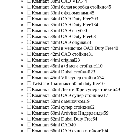
Компакт 30ml ОАЭ VIP
144
Компакт 33ml белая коробка стойкие
45
Компакт 33ml с феромонами
45
Компакт 34ml ОАЭ Duty Free
203
Компакт 35ml ОАЭ Duty Free
134
Компакт 35ml ОАЭ в тубе
0
Компакт 38ml ОАЭ Duty Free
68
Компакт 40ml ОАЭ original
23
Компакт 42ml в мешочке ОАЭ Duty Free
40
Компакт 42ml ОАЭ стойкие
31
Компакт 44ml original
23
Компакт 45ml a+d мега стойкие
110
Компакт 45ml Dubai стойкий
23
Компакт 45ml VIP супер стойкий
74
Twist 2 в 1 компакт 50 ml duty free
10
Компакт 50ml Дьюти Фри супер стойкий
49
Компакт 50ml ОАЭ супер стойкие
217
Компакт 50ml с мешочком
19
Компакт 55ml супер стойкие
62
Компакт 60ml Arriviste Нидерланды
59
Компакт 62ml Dubai Duty Free
64
Компакт 64ml ОАЭ
40
Компакт 66ml ОАЭ супер стойкие
104