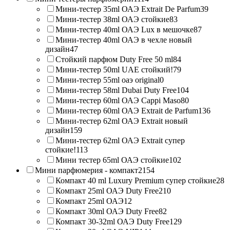
Мини-тестер 35ml ОАЭ Extrait De Parfum
39
Мини-тестер 38ml ОАЭ стойкие
83
Мини-тестер 40ml ОАЭ Lux в мешочке
87
Мини-тестер 40ml ОАЭ в чехле новый
дизайн
47
Стойкий парфюм Duty Free 50 ml
84
Мини-тестер 50ml UAE стойкий!
79
Мини-тестер 55ml оаэ original
0
Мини-тестер 58ml Dubai Duty Free
104
Мини-тестер 60ml ОАЭ Cappi Maso
80
Мини-тестер 60ml ОАЭ Extrait de Parfum
136
Мини-тестер 62ml ОАЭ Extrait новый
дизайн
159
Мини-тестер 62ml ОАЭ Extrait супер
стойкие!
113
Мини тестер 65ml ОАЭ стойкие
102
Мини парфюмерия - компакт
2154
Компакт 40 ml Luxury Premium супер стойкие
28
Компакт 25ml ОАЭ Duty Free
210
Компакт 25ml ОАЭ
12
Компакт 30ml ОАЭ Duty Free
82
Компакт 30-32ml ОАЭ Duty Free
129