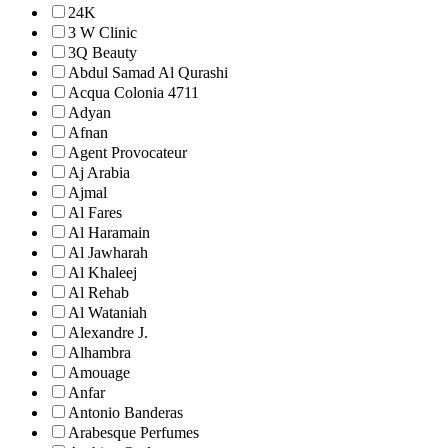
24K
3 W Clinic
3Q Beauty
Abdul Samad Al Qurashi
Acqua Colonia 4711
Adyan
Afnan
Agent Provocateur
Aj Arabia
Ajmal
Al Fares
Al Haramain
Al Jawharah
Al Khaleej
Al Rehab
Al Wataniah
Alexandre J.
Alhambra
Amouage
Anfar
Antonio Banderas
Arabesque Perfumes