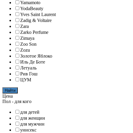
Yamamoto
YodaBeauty
Yves Saint Laurent
Zadig & Voltaire
Zara
Zarko Perfume
Zimaya
Zoo Son
Zozu
Золотое Яблоко
Иль Де Боте
Летуаль
Рив Гош
ЦУМ
Найти
Цена
Пол - для кого
для детей
для женщин
для мужчин
унисекс