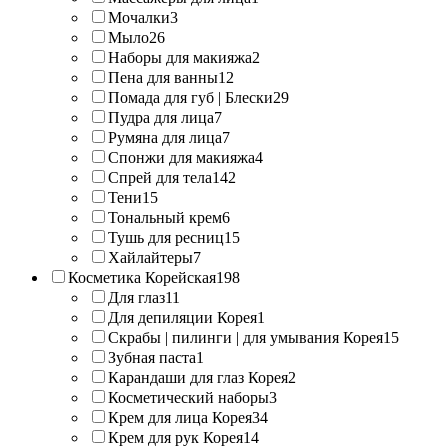
Мочалки
3
Мыло
26
Наборы для макияжа
2
Пена для ванны
12
Помада для губ | Блески
29
Пудра для лица
7
Румяна для лица
7
Спонжи для макияжа
4
Спрей для тела
142
Тени
15
Тональный крем
6
Тушь для ресниц
15
Хайлайтеры
7
Косметика Корейская
198
Для глаз
11
Для депиляции Корея
1
Скрабы | пилинги | для умывания Корея
15
Зубная паста
1
Карандаши для глаз Корея
2
Косметический наборы
3
Крем для лица Корея
34
Крем для рук Корея
14