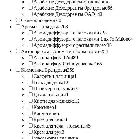
Арабские дезодоранты-стик шарик
2
Арабские Дезодоранты брендовые
66
Арабские Дезодоранты ОАЭ
143
Саше для одежды
0
Ароматы для дома
268
Аромадиффузоры с палочками
228
Аромадиффузоры с палочками Lux Jo Malone
4
Аромадиффузоры с распылителем
36
Автопарфюм | Ароматизаторы в авто
254
Автопарфюм 12ml
89
Автопарфюм 8ml в упаковке
165
Косметика Брендовая
359
Салфетки для лица
1
Гель для душа
12
Праймер под макияж
1
Для депиляции
1
Кисти для макияжа
12
Консилер
1
Косметички
5
Крем для лица
6
Крем для тела | Лосьоны
45
Крем для рук
3
Массажеры для лица
1