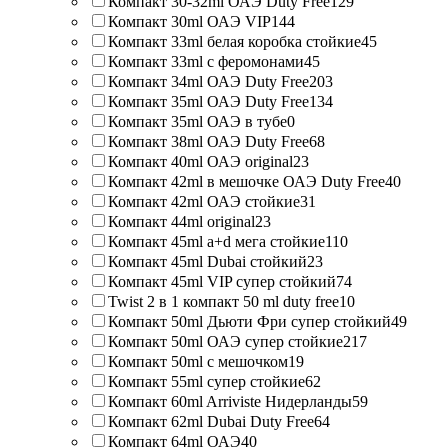
Компакт 30-32ml ОАЭ Duty Free
129
Компакт 30ml ОАЭ VIP
144
Компакт 33ml белая коробка стойкие
45
Компакт 33ml с феромонами
45
Компакт 34ml ОАЭ Duty Free
203
Компакт 35ml ОАЭ Duty Free
134
Компакт 35ml ОАЭ в тубе
0
Компакт 38ml ОАЭ Duty Free
68
Компакт 40ml ОАЭ original
23
Компакт 42ml в мешочке ОАЭ Duty Free
40
Компакт 42ml ОАЭ стойкие
31
Компакт 44ml original
23
Компакт 45ml a+d мега стойкие
110
Компакт 45ml Dubai стойкий
23
Компакт 45ml VIP супер стойкий
74
Twist 2 в 1 компакт 50 ml duty free
10
Компакт 50ml Дьюти Фри супер стойкий
49
Компакт 50ml ОАЭ супер стойкие
217
Компакт 50ml с мешочком
19
Компакт 55ml супер стойкие
62
Компакт 60ml Arriviste Нидерланды
59
Компакт 62ml Dubai Duty Free
64
Компакт 64ml ОАЭ
40