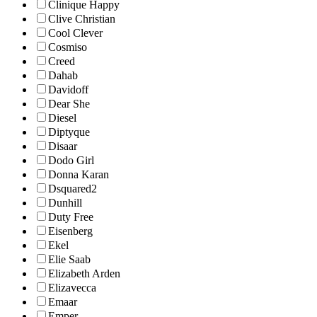
Clinique Happy
Clive Christian
Cool Clever
Cosmiso
Creed
Dahab
Davidoff
Dear She
Diesel
Diptyque
Disaar
Dodo Girl
Donna Karan
Dsquared2
Dunhill
Duty Free
Eisenberg
Ekel
Elie Saab
Elizabeth Arden
Elizavecca
Emaar
Emper