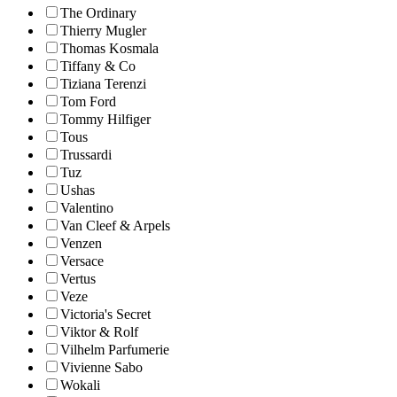
The Ordinary
Thierry Mugler
Thomas Kosmala
Tiffany & Co
Tiziana Terenzi
Tom Ford
Tommy Hilfiger
Tous
Trussardi
Tuz
Ushas
Valentino
Van Cleef & Arpels
Venzen
Versace
Vertus
Veze
Victoria's Secret
Viktor & Rolf
Vilhelm Parfumerie
Vivienne Sabo
Wokali