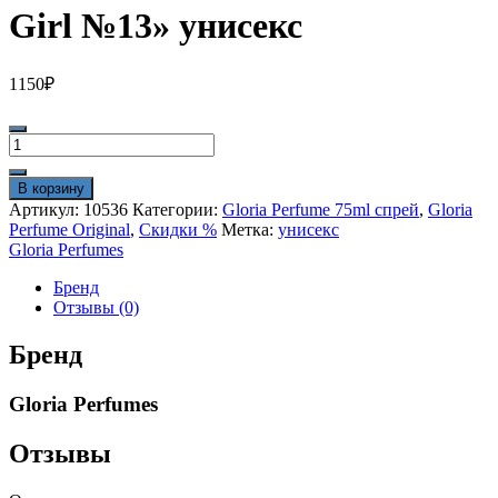
Girl №13» унисекс
1150
₽
Количество
товара
Gloria
В корзину
Perfumes
Артикул:
10536
Категории:
Gloria Perfume 75ml спрей
,
Gloria
75ml
Perfume Original
,
Скидки %
Метка:
унисекс
"Boss
Gloria Perfumes
Girl
№13"
Бренд
унисекс
Отзывы (0)
Бренд
Gloria Perfumes
Отзывы