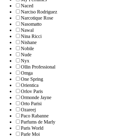
Naced
Narciso Rodriguez
Narcotique Rose
Nasomatto
Nawal
Nina Ricci
Nishane
Nobile
Nude
Nyx
Ollin Professional
Omga
One Spring
Orientica
Orlov Paris
Ormonde Jayne
Orto Parisi
Ozareej
Paco Rabanne
Parfums de Marly
Paris World
Parle Moi