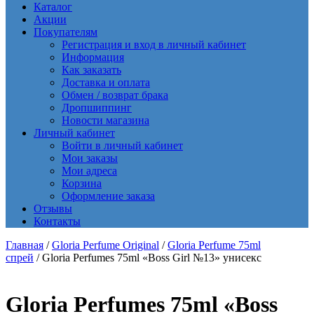
Каталог
Акции
Покупателям
Регистрация и вход в личный кабинет
Информация
Как заказать
Доставка и оплата
Обмен / возврат брака
Дропшиппинг
Новости магазина
Личный кабинет
Войти в личный кабинет
Мои заказы
Мои адреса
Корзина
Оформление заказа
Отзывы
Контакты
Главная
/
Gloria Perfume Original
/
Gloria Perfume 75ml
спрей
/ Gloria Perfumes 75ml «Boss Girl №13» унисекс
Gloria Perfumes 75ml «Boss