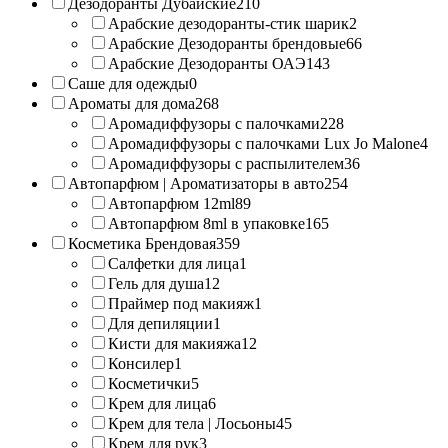
Дезодоранты Дубайские
210
Арабские дезодоранты-стик шарик
2
Арабские Дезодоранты брендовые
66
Арабские Дезодоранты ОАЭ
143
Саше для одежды
0
Ароматы для дома
268
Аромадиффузоры с палочками
228
Аромадиффузоры с палочками Lux Jo Malone
4
Аромадиффузоры с распылителем
36
Автопарфюм | Ароматизаторы в авто
254
Автопарфюм 12ml
89
Автопарфюм 8ml в упаковке
165
Косметика Брендовая
359
Салфетки для лица
1
Гель для душа
12
Праймер под макияж
1
Для депиляции
1
Кисти для макияжа
12
Консилер
1
Косметички
5
Крем для лица
6
Крем для тела | Лосьоны
45
Крем для рук
3