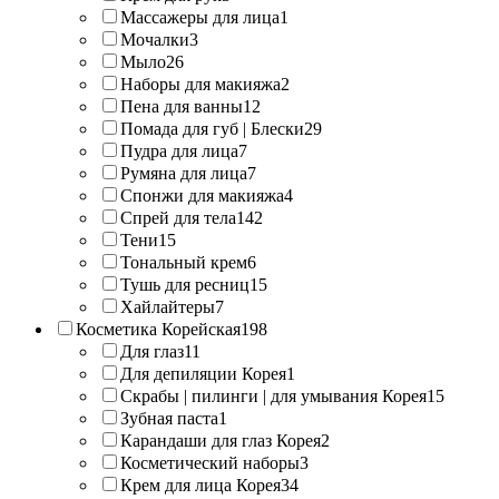
Массажеры для лица
1
Мочалки
3
Мыло
26
Наборы для макияжа
2
Пена для ванны
12
Помада для губ | Блески
29
Пудра для лица
7
Румяна для лица
7
Спонжи для макияжа
4
Спрей для тела
142
Тени
15
Тональный крем
6
Тушь для ресниц
15
Хайлайтеры
7
Косметика Корейская
198
Для глаз
11
Для депиляции Корея
1
Скрабы | пилинги | для умывания Корея
15
Зубная паста
1
Карандаши для глаз Корея
2
Косметический наборы
3
Крем для лица Корея
34