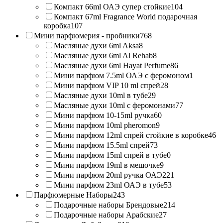
Компакт 66ml ОАЭ супер стойкие
104
Компакт 67ml Fragrance World подарочная
коробка
107
Мини парфюмерия - пробники
768
Масляные духи 6ml Aksa
8
Масляные духи 6ml Al Rehab
8
Масляные духи 6ml Hayat Perfume
86
Мини парфюм 7.5ml ОАЭ с феромоном
1
Мини парфюм VIP 10 ml спрей
28
Масляные духи 10ml в тубе
29
Масляные духи 10ml с феромонами
77
Мини парфюм 10-15ml ручка
60
Мини парфюм 10ml pheromon
9
Мини парфюм 12ml спрей стойкие в коробке
46
Мини парфюм 15.5ml спрей
73
Мини парфюм 15ml спрей в тубе
0
Мини парфюм 19ml в мешочке
9
Мини парфюм 20ml ручка ОАЭ
221
Мини парфюм 23ml ОАЭ в тубе
53
Парфюмерные Наборы
243
Подарочные наборы Брендовые
214
Подарочные наборы Арабские
27