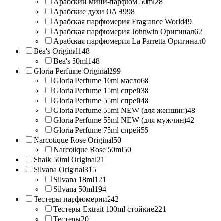
Арабский мини-парфюм 50ml
28
Арабские духи ОАЭ
998
Арабская парфюмерия Fragrance World
49
Арабская парфюмерия Johnwin Оригинал
62
Арабская парфюмерия La Parretta Оригинал
0
Bea's Original
148
Bea's 50ml
148
Gloria Perfume Original
299
Gloria Perfume 10ml масло
68
Gloria Perfume 15ml спрей
38
Gloria Perfume 55ml спрей
48
Gloria Perfume 55ml NEW (для женщин)
48
Gloria Perfume 55ml NEW (для мужчин)
42
Gloria Perfume 75ml спрей
55
Narcotique Rose Original
50
Narcotique Rose 50ml
50
Shaik 50ml Original
21
Silvana Original
315
Silvana 18ml
121
Silvana 50ml
194
Тестеры парфюмерии
242
Тестеры Extrait 100ml стойкие
221
Тестеры
20