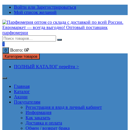
Перейти
Войти или Зарегистрироваться
к
Мой список желаний
содержимому
0
Всего:
0
₽
0
Категории товаров
ПОЛНЫЙ КАТАЛОГ перейти >
Главная
Каталог
Акции
Покупателям
Регистрация и вход в личный кабинет
Информация
Как заказать
Доставка и оплата
Обмен / возврат брака