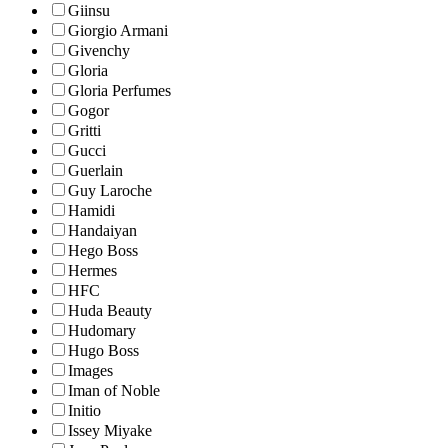
Giinsu
Giorgio Armani
Givenchy
Gloria
Gloria Perfumes
Gogor
Gritti
Gucci
Guerlain
Guy Laroche
Hamidi
Handaiyan
Hego Boss
Hermes
HFC
Huda Beauty
Hudomary
Hugo Boss
Images
Iman of Noble
Initio
Issey Miyake