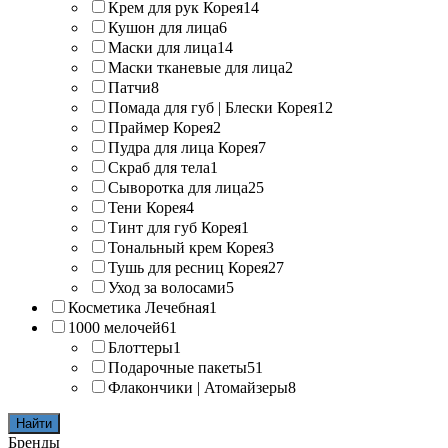
Крем для рук Корея
14
Кушон для лица
6
Маски для лица
14
Маски тканевые для лица
2
Патчи
8
Помада для губ | Блески Корея
12
Праймер Корея
2
Пудра для лица Корея
7
Скраб для тела
1
Сыворотка для лица
25
Тени Корея
4
Тинт для губ Корея
1
Тональный крем Корея
3
Тушь для ресниц Корея
27
Уход за волосами
5
Косметика Лечебная
1
1000 мелочей
61
Блоттеры
1
Подарочные пакеты
51
Флакончики | Атомайзеры
8
Найти
Бренды