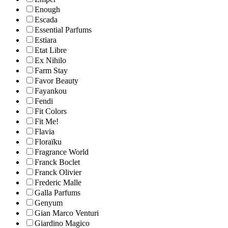
Enough
Escada
Essential Parfums
Estiara
Etat Libre
Ex Nihilo
Farm Stay
Favor Beauty
Fayankou
Fendi
Fit Colors
Fit Me!
Flavia
Floraïku
Fragrance World
Franck Boclet
Franck Olivier
Frederic Malle
Galla Parfums
Genyum
Gian Marco Venturi
Giardino Magico