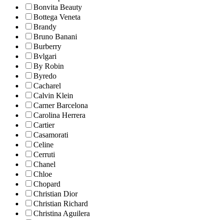
Bonvita Beauty
Bottega Veneta
Brandy
Bruno Banani
Burberry
Bvlgari
By Robin
Byredo
Cacharel
Calvin Klein
Carner Barcelona
Carolina Herrera
Cartier
Casamorati
Celine
Cerruti
Chanel
Chloe
Chopard
Christian Dior
Christian Richard
Christina Aguilera