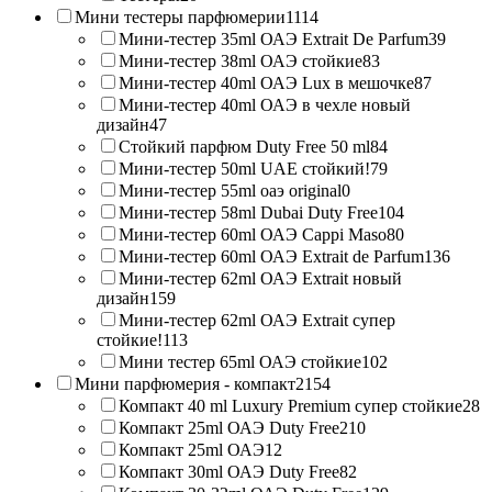
Мини тестеры парфюмерии
1114
Мини-тестер 35ml ОАЭ Extrait De Parfum
39
Мини-тестер 38ml ОАЭ стойкие
83
Мини-тестер 40ml ОАЭ Lux в мешочке
87
Мини-тестер 40ml ОАЭ в чехле новый
дизайн
47
Стойкий парфюм Duty Free 50 ml
84
Мини-тестер 50ml UAE стойкий!
79
Мини-тестер 55ml оаэ original
0
Мини-тестер 58ml Dubai Duty Free
104
Мини-тестер 60ml ОАЭ Cappi Maso
80
Мини-тестер 60ml ОАЭ Extrait de Parfum
136
Мини-тестер 62ml ОАЭ Extrait новый
дизайн
159
Мини-тестер 62ml ОАЭ Extrait супер
стойкие!
113
Мини тестер 65ml ОАЭ стойкие
102
Мини парфюмерия - компакт
2154
Компакт 40 ml Luxury Premium супер стойкие
28
Компакт 25ml ОАЭ Duty Free
210
Компакт 25ml ОАЭ
12
Компакт 30ml ОАЭ Duty Free
82