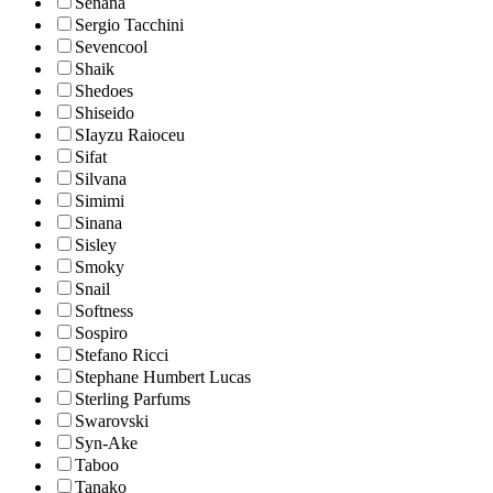
Senana
Sergio Tacchini
Sevencool
Shaik
Shedoes
Shiseido
SIayzu Raioceu
Sifat
Silvana
Simimi
Sinana
Sisley
Smoky
Snail
Softness
Sospiro
Stefano Ricci
Stephane Humbert Lucas
Sterling Parfums
Swarovski
Syn-Ake
Taboo
Tanako