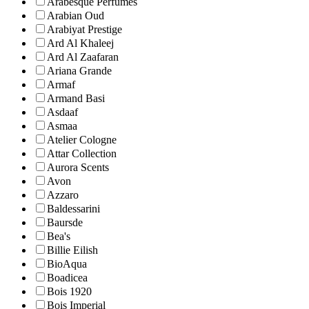
Arabesque Perfumes
Arabian Oud
Arabiyat Prestige
Ard Al Khaleej
Ard Al Zaafaran
Ariana Grande
Armaf
Armand Basi
Asdaaf
Asmaa
Atelier Cologne
Attar Collection
Aurora Scents
Avon
Azzaro
Baldessarini
Baursde
Bea's
Billie Eilish
BioAqua
Boadicea
Bois 1920
Bois Imperial