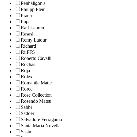
Penhaligon's
Philipp Plein
Prada
Pupa
Ralf Lauren
Rasasi
Remy Latour
Richard
RiiFFS
Roberto Cavalli
Rochas
Roja
Rolex
Romantic Matte
Rorec
Rose Collection
Rosendo Mateu
Sabbi
Sadoer
Salvadore Ferragamo
Santa Maria Novella
Sasimi