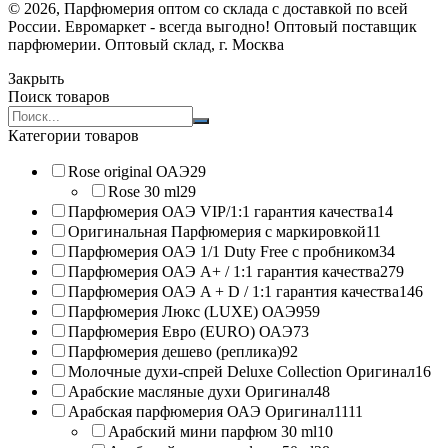
© 2026, Парфюмерия оптом со склада с доставкой по всей
России. Евромаркет - всегда выгодно! Оптовый поставщик
парфюмерии. Оптовый склад, г. Москва
Закрыть
Поиск товаров
Search
products:
Категории товаров
Rose original ОАЭ
29
Rose 30 ml
29
Парфюмерия ОАЭ VIP/1:1 гарантия качества
14
Оригинальная Парфюмерия с маркировкой
11
Парфюмерия ОАЭ 1/1 Duty Free с пробником
34
Парфюмерия ОАЭ A+ / 1:1 гарантия качества
279
Парфюмерия ОАЭ A + D / 1:1 гарантия качества
146
Парфюмерия Люкс (LUXE) ОАЭ
959
Парфюмерия Евро (EURO) ОАЭ
73
Парфюмерия дешево (реплика)
92
Молочные духи-спрей Deluxe Collection Оригинал
16
Арабские масляные духи Оригинал
48
Арабская парфюмерия ОАЭ Оригинал
1111
Арабский мини парфюм 30 ml
10