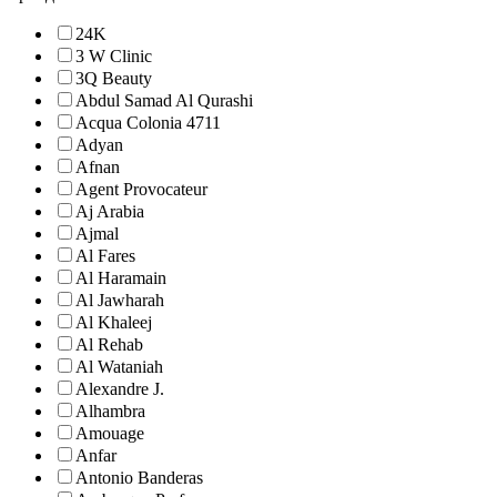
24K
3 W Clinic
3Q Beauty
Abdul Samad Al Qurashi
Acqua Colonia 4711
Adyan
Afnan
Agent Provocateur
Aj Arabia
Ajmal
Al Fares
Al Haramain
Al Jawharah
Al Khaleej
Al Rehab
Al Wataniah
Alexandre J.
Alhambra
Amouage
Anfar
Antonio Banderas