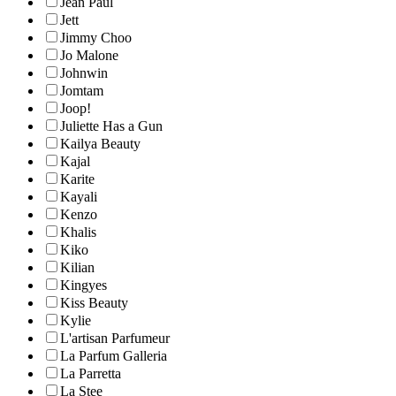
Jean Paul
Jett
Jimmy Choo
Jo Malone
Johnwin
Jomtam
Joop!
Juliette Has a Gun
Kailya Beauty
Kajal
Karite
Kayali
Kenzo
Khalis
Kiko
Kilian
Kingyes
Kiss Beauty
Kylie
L'artisan Parfumeur
La Parfum Galleria
La Parretta
La Stee