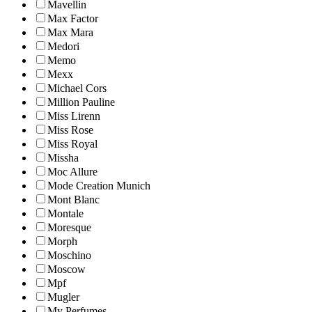
Mavellin
Max Factor
Max Mara
Medori
Memo
Mexx
Michael Cors
Million Pauline
Miss Lirenn
Miss Rose
Miss Royal
Missha
Moc Allure
Mode Creation Munich
Mont Blanc
Montale
Moresque
Morph
Moschino
Moscow
Mpf
Mugler
My Perfumes