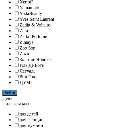
Xerjoff
Yamamoto
YodaBeauty
Yves Saint Laurent
Zadig & Voltaire
Zara
Zarko Perfume
Zimaya
Zoo Son
Zozu
Золотое Яблоко
Иль Де Боте
Летуаль
Рив Гош
ЦУМ
Найти
Цена
Пол - для кого
для детей
для женщин
для мужчин