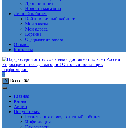
Дропшиппинг
Новости магазина
Личный кабинет
Войти в личный кабинет
Мои заказы
Мои адреса
Корзина
Оформление заказа
Отзывы
Контакты
0
Всего:
0
₽
0
Главная
Каталог
Акции
Покупателям
Регистрация и вход в личный кабинет
Информация
Как заказать