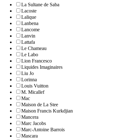
La Sultane de Saba
Lacoste
Lalique
Lanbena
Lancome
Lanvin
Lattafa
Le Chameau
Le Labo
Lion Francesco
Liquides Imaginaires
Liu Jo
Lorinna
Louis Vuitton
M. Micallef
Mac
Maison de La Stee
Maison Francis Kurkdjian
Mancera
Marc Jacobs
Marc-Antoine Barrois
Mascara