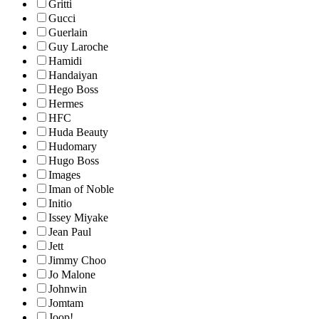
Gritti
Gucci
Guerlain
Guy Laroche
Hamidi
Handaiyan
Hego Boss
Hermes
HFC
Huda Beauty
Hudomary
Hugo Boss
Images
Iman of Noble
Initio
Issey Miyake
Jean Paul
Jett
Jimmy Choo
Jo Malone
Johnwin
Jomtam
Joop!