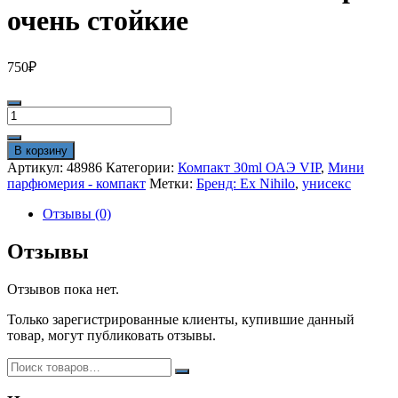
очень стойкие
750
₽
Количество
товара
Ex
В корзину
Nihilo
Артикул:
48986
Категории:
Компакт 30ml ОАЭ VIP
,
Мини
Hedonist
парфюмерия - компакт
Метки:
Бренд: Ex Nihilo
,
унисекс
30
ml
Отзывы (0)
vip
очень
Отзывы
стойкие
Отзывов пока нет.
Только зарегистрированные клиенты, купившие данный
товар, могут публиковать отзывы.