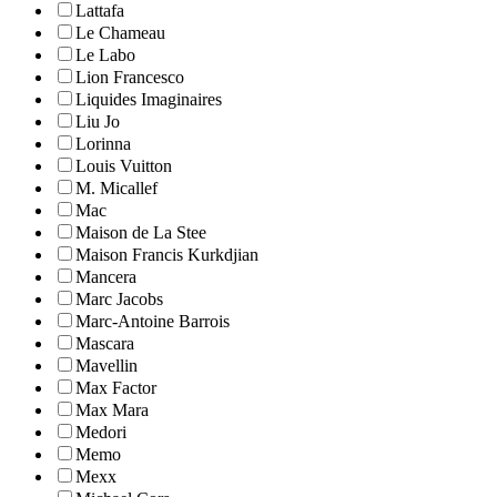
Lattafa
Le Chameau
Le Labo
Lion Francesco
Liquides Imaginaires
Liu Jo
Lorinna
Louis Vuitton
M. Micallef
Mac
Maison de La Stee
Maison Francis Kurkdjian
Mancera
Marc Jacobs
Marc-Antoine Barrois
Mascara
Mavellin
Max Factor
Max Mara
Medori
Memo
Mexx