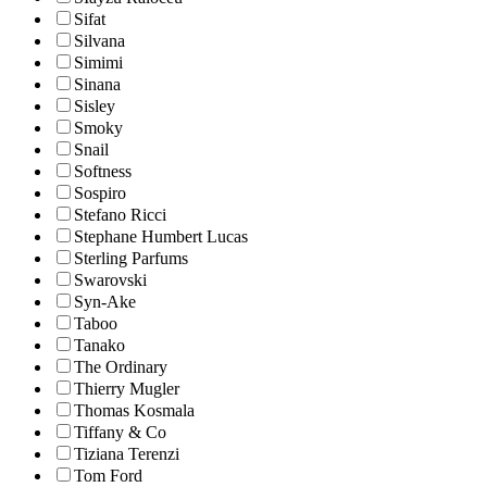
Sifat
Silvana
Simimi
Sinana
Sisley
Smoky
Snail
Softness
Sospiro
Stefano Ricci
Stephane Humbert Lucas
Sterling Parfums
Swarovski
Syn-Ake
Taboo
Tanako
The Ordinary
Thierry Mugler
Thomas Kosmala
Tiffany & Co
Tiziana Terenzi
Tom Ford