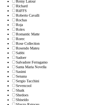
Remy Latour
Richard
RiiFFS
Roberto Cavalli
Rochas
Roja
Rolex
Romantic Matte
Rorec
Rose Collection
Rosendo Mateu
Sabbi
Sadoer
Salvadore Ferragamo
Santa Maria Novella
Sasimi
Senana
Sergio Tacchini
Sevencool
Shaik
Shedoes
Shiseido
SIayzu Raioceu