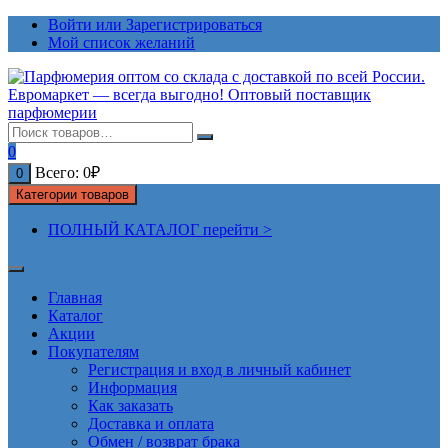
Перейти
Войти или Зарегистрироваться
к
Мой список желаний
содержимому
0
Всего:
0
₽
0
Категории товаров
ПОЛНЫЙ КАТАЛОГ перейти >
Главная
Каталог
Акции
Покупателям
Регистрация и вход в личный кабинет
Информация
Как заказать
Доставка и оплата
Обмен / возврат брака