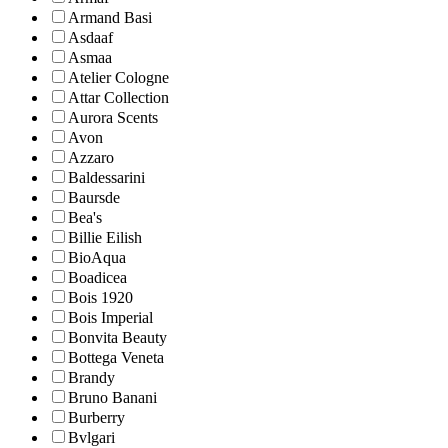
Armand Basi
Asdaaf
Asmaa
Atelier Cologne
Attar Collection
Aurora Scents
Avon
Azzaro
Baldessarini
Baursde
Bea's
Billie Eilish
BioAqua
Boadicea
Bois 1920
Bois Imperial
Bonvita Beauty
Bottega Veneta
Brandy
Bruno Banani
Burberry
Bvlgari