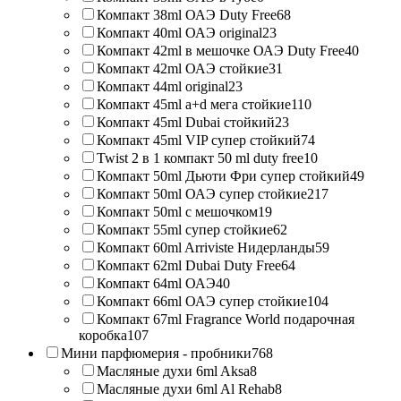
Компакт 38ml ОАЭ Duty Free
68
Компакт 40ml ОАЭ original
23
Компакт 42ml в мешочке ОАЭ Duty Free
40
Компакт 42ml ОАЭ стойкие
31
Компакт 44ml original
23
Компакт 45ml a+d мега стойкие
110
Компакт 45ml Dubai стойкий
23
Компакт 45ml VIP супер стойкий
74
Twist 2 в 1 компакт 50 ml duty free
10
Компакт 50ml Дьюти Фри супер стойкий
49
Компакт 50ml ОАЭ супер стойкие
217
Компакт 50ml с мешочком
19
Компакт 55ml супер стойкие
62
Компакт 60ml Arriviste Нидерланды
59
Компакт 62ml Dubai Duty Free
64
Компакт 64ml ОАЭ
40
Компакт 66ml ОАЭ супер стойкие
104
Компакт 67ml Fragrance World подарочная
коробка
107
Мини парфюмерия - пробники
768
Масляные духи 6ml Aksa
8
Масляные духи 6ml Al Rehab
8