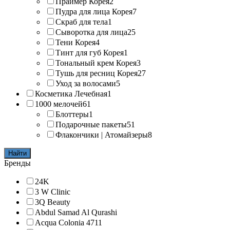
Праймер Корея
2
Пудра для лица Корея
7
Скраб для тела
1
Сыворотка для лица
25
Тени Корея
4
Тинт для губ Корея
1
Тональный крем Корея
3
Тушь для ресниц Корея
27
Уход за волосами
5
Косметика Лечебная
1
1000 мелочей
61
Блоттеры
1
Подарочные пакеты
51
Флакончики | Атомайзеры
8
Найти
Бренды
24K
3 W Clinic
3Q Beauty
Abdul Samad Al Qurashi
Acqua Colonia 4711