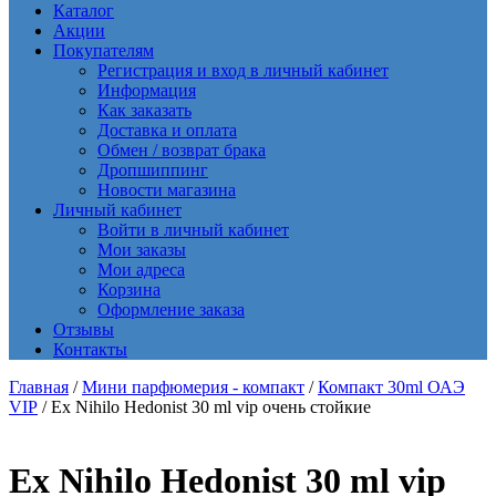
Каталог
Акции
Покупателям
Регистрация и вход в личный кабинет
Информация
Как заказать
Доставка и оплата
Обмен / возврат брака
Дропшиппинг
Новости магазина
Личный кабинет
Войти в личный кабинет
Мои заказы
Мои адреса
Корзина
Оформление заказа
Отзывы
Контакты
Главная
/
Мини парфюмерия - компакт
/
Компакт 30ml ОАЭ
VIP
/ Ex Nihilo Hedonist 30 ml vip очень стойкие
Ex Nihilo Hedonist 30 ml vip