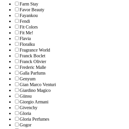
Farm Stay
Favor Beauty
Fayankou
Fendi
Fit Colors
Fit Me!
Flavia
Floraïku
Fragrance World
Franck Boclet
Franck Olivier
Frederic Malle
Galla Parfums
Genyum
Gian Marco Venturi
Giardino Magico
Giinsu
Giorgio Armani
Givenchy
Gloria
Gloria Perfumes
Gogor