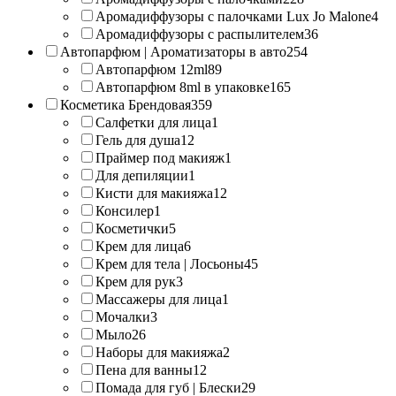
Аромадиффузоры с палочками Lux Jo Malone
4
Аромадиффузоры с распылителем
36
Автопарфюм | Ароматизаторы в авто
254
Автопарфюм 12ml
89
Автопарфюм 8ml в упаковке
165
Косметика Брендовая
359
Салфетки для лица
1
Гель для душа
12
Праймер под макияж
1
Для депиляции
1
Кисти для макияжа
12
Консилер
1
Косметички
5
Крем для лица
6
Крем для тела | Лосьоны
45
Крем для рук
3
Массажеры для лица
1
Мочалки
3
Мыло
26
Наборы для макияжа
2
Пена для ванны
12
Помада для губ | Блески
29