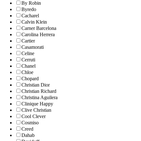
By Robin
Byredo
Cacharel
Calvin Klein
Carner Barcelona
Carolina Herrera
Cartier
Casamorati
Celine
Cerruti
Chanel
Chloe
Chopard
Christian Dior
Christian Richard
Christina Aguilera
Clinique Happy
Clive Christian
Cool Clever
Cosmiso
Creed
Dahab