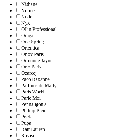
Nishane
Nobile
Nude
Nyx
Ollin Professional
Omga
One Spring
Orientica
Orlov Paris
Ormonde Jayne
Orto Parisi
Ozareej
Paco Rabanne
Parfums de Marly
Paris World
Parle Moi
Penhaligon's
Philipp Plein
Prada
Pupa
Ralf Lauren
Rasasi