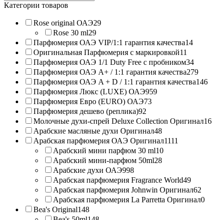
products:
Категории товаров
Rose original ОАЭ
29
Rose 30 ml
29
Парфюмерия ОАЭ VIP/1:1 гарантия качества
14
Оригинальная Парфюмерия с маркировкой
11
Парфюмерия ОАЭ 1/1 Duty Free с пробником
34
Парфюмерия ОАЭ A+ / 1:1 гарантия качества
279
Парфюмерия ОАЭ A + D / 1:1 гарантия качества
146
Парфюмерия Люкс (LUXE) ОАЭ
959
Парфюмерия Евро (EURO) ОАЭ
73
Парфюмерия дешево (реплика)
92
Молочные духи-спрей Deluxe Collection Оригинал
16
Арабские масляные духи Оригинал
48
Арабская парфюмерия ОАЭ Оригинал
1111
Арабский мини парфюм 30 ml
10
Арабский мини-парфюм 50ml
28
Арабские духи ОАЭ
998
Арабская парфюмерия Fragrance World
49
Арабская парфюмерия Johnwin Оригинал
62
Арабская парфюмерия La Parretta Оригинал
0
Bea's Original
148
Bea's 50ml
148