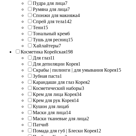
Пудра для лица
7
Румяна для лица
7
Спонжи для макияжа
4
Спрей для тела
142
Тени
15
Тональный крем
6
Тушь для ресниц
15
Хайлайтеры
7
Косметика Корейская
198
Для глаз
11
Для депиляции Корея
1
Скрабы | пилинги | для умывания Корея
15
Зубная паста
1
Карандаши для глаз Корея
2
Косметический наборы
3
Крем для лица Корея
34
Крем для рук Корея
14
Кушон для лица
6
Маски для лица
14
Маски тканевые для лица
2
Патчи
8
Помада для губ | Блески Корея
12