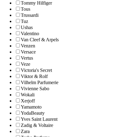
Tommy Hilfiger
Tous
Trussardi
Tuz
Ushas
Valentino
Van Cleef & Arpels
Venzen
Versace
Vertus
Veze
Victoria's Secret
Viktor & Rolf
Vilhelm Parfumerie
Vivienne Sabo
Wokali
Xerjoff
Yamamoto
YodaBeauty
Yves Saint Laurent
Zadig & Voltaire
Zara