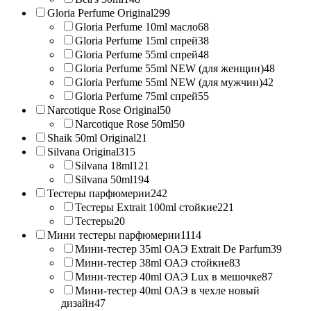
Gloria Perfume Original
299
Gloria Perfume 10ml масло
68
Gloria Perfume 15ml спрей
38
Gloria Perfume 55ml спрей
48
Gloria Perfume 55ml NEW (для женщин)
48
Gloria Perfume 55ml NEW (для мужчин)
42
Gloria Perfume 75ml спрей
55
Narcotique Rose Original
50
Narcotique Rose 50ml
50
Shaik 50ml Original
21
Silvana Original
315
Silvana 18ml
121
Silvana 50ml
194
Тестеры парфюмерии
242
Тестеры Extrait 100ml стойкие
221
Тестеры
20
Мини тестеры парфюмерии
1114
Мини-тестер 35ml ОАЭ Extrait De Parfum
39
Мини-тестер 38ml ОАЭ стойкие
83
Мини-тестер 40ml ОАЭ Lux в мешочке
87
Мини-тестер 40ml ОАЭ в чехле новый
дизайн
47