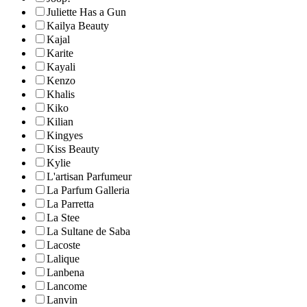
Juliette Has a Gun
Kailya Beauty
Kajal
Karite
Kayali
Kenzo
Khalis
Kiko
Kilian
Kingyes
Kiss Beauty
Kylie
L'artisan Parfumeur
La Parfum Galleria
La Parretta
La Stee
La Sultane de Saba
Lacoste
Lalique
Lanbena
Lancome
Lanvin