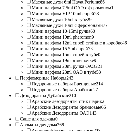
Масляные духи 6ml Hayat Perfume
86
Мини парфюм 7.5ml ОАЭ с феромоном
1
Мини парфюм VIP 10 ml спрей
28
Масляные духи 10ml в тубе
29
Масляные духи 10ml с феромонами
77
Мини парфюм 10-15ml ручка
60
Мини парфюм 10ml pheromon
9
Мини парфюм 12ml спрей стойкие в коробке
46
Мини парфюм 15.5ml спрей
73
Мини парфюм 15ml спрей в тубе
0
Мини парфюм 19ml в мешочке
9
Мини парфюм 20ml ручка ОАЭ
221
Мини парфюм 23ml ОАЭ в тубе
53
Парфюмерные Наборы
243
Подарочные наборы Брендовые
214
Подарочные наборы Арабские
27
Дезодоранты Дубайские
210
Арабские дезодоранты-стик шарик
2
Арабские Дезодоранты брендовые
66
Арабские Дезодоранты ОАЭ
143
Саше для одежды
0
Ароматы для дома
268
Аромадиффузоры с палочками
228