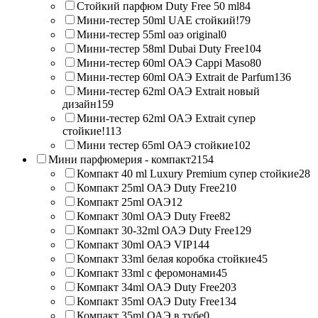
Стойкий парфюм Duty Free 50 ml
84
Мини-тестер 50ml UAE стойкий!
79
Мини-тестер 55ml оаэ original
0
Мини-тестер 58ml Dubai Duty Free
104
Мини-тестер 60ml ОАЭ Cappi Maso
80
Мини-тестер 60ml ОАЭ Extrait de Parfum
136
Мини-тестер 62ml ОАЭ Extrait новый
дизайн
159
Мини-тестер 62ml ОАЭ Extrait супер
стойкие!
113
Мини тестер 65ml ОАЭ стойкие
102
Мини парфюмерия - компакт
2154
Компакт 40 ml Luxury Premium супер стойкие
28
Компакт 25ml ОАЭ Duty Free
210
Компакт 25ml ОАЭ
12
Компакт 30ml ОАЭ Duty Free
82
Компакт 30-32ml ОАЭ Duty Free
129
Компакт 30ml ОАЭ VIP
144
Компакт 33ml белая коробка стойкие
45
Компакт 33ml с феромонами
45
Компакт 34ml ОАЭ Duty Free
203
Компакт 35ml ОАЭ Duty Free
134
Компакт 35ml ОАЭ в тубе
0