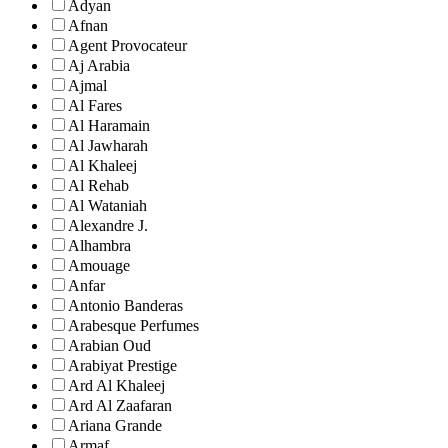
Adyan
Afnan
Agent Provocateur
Aj Arabia
Ajmal
Al Fares
Al Haramain
Al Jawharah
Al Khaleej
Al Rehab
Al Wataniah
Alexandre J.
Alhambra
Amouage
Anfar
Antonio Banderas
Arabesque Perfumes
Arabian Oud
Arabiyat Prestige
Ard Al Khaleej
Ard Al Zaafaran
Ariana Grande
Armaf