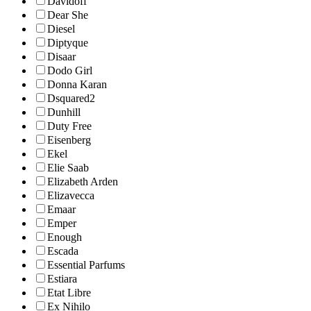
Davidoff
Dear She
Diesel
Diptyque
Disaar
Dodo Girl
Donna Karan
Dsquared2
Dunhill
Duty Free
Eisenberg
Ekel
Elie Saab
Elizabeth Arden
Elizavecca
Emaar
Emper
Enough
Escada
Essential Parfums
Estiara
Etat Libre
Ex Nihilo