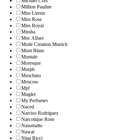
Michael Cors
Million Pauline
Miss Lirenn
Miss Rose
Miss Royal
Missha
Moc Allure
Mode Creation Munich
Mont Blanc
Montale
Moresque
Morph
Moschino
Moscow
Mpf
Mugler
My Perfumes
Naced
Narciso Rodriguez
Narcotique Rose
Nasomatto
Nawal
Nina Ricci