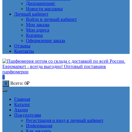
Дропшиппинг
Новости магазина
Личный кабинет
Войти в личный кабинет
Мои заказы
Мои адреса
Корзина
Оформление заказа
Отзывы
Контакты
0
Всего:
0
₽
0
Главная
Каталог
Акции
Покупателям
Регистрация и вход в личный кабинет
Информация
Как заказать