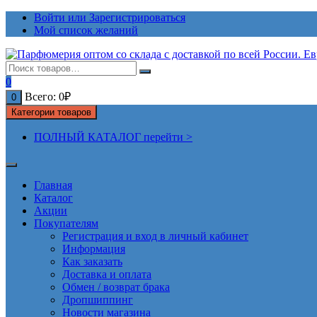
Перейти
Войти или Зарегистрироваться
к
Мой список желаний
содержимому
0
Всего:
0
₽
0
Категории товаров
ПОЛНЫЙ КАТАЛОГ перейти >
Главная
Каталог
Акции
Покупателям
Регистрация и вход в личный кабинет
Информация
Как заказать
Доставка и оплата
Обмен / возврат брака
Дропшиппинг
Новости магазина