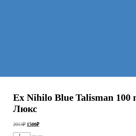
Ex Nihilo Blue Talisman 100 
Люкс
Первоначальная
Текущая
2013
₽
1500
₽
цена
цена:
составляла
Количество
1500₽.