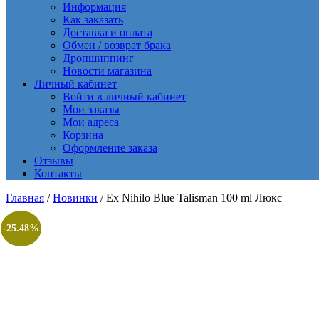
Информация
Как заказать
Доставка и оплата
Обмен / возврат брака
Дропшиппинг
Новости магазина
Личный кабинет
Войти в личный кабинет
Мои заказы
Мои адреса
Корзина
Оформление заказа
Отзывы
Контакты
Главная
/
Новинки
/ Ex Nihilo Blue Talisman 100 ml Люкс
-25.48%