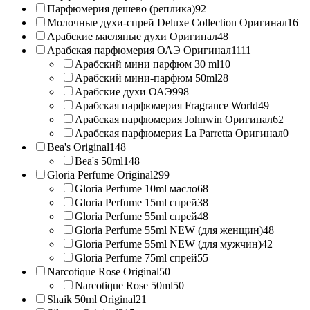
Парфюмерия дешево (реплика)
92
Молочные духи-спрей Deluxe Collection Оригинал
16
Арабские масляные духи Оригинал
48
Арабская парфюмерия ОАЭ Оригинал
1111
Арабский мини парфюм 30 ml
10
Арабский мини-парфюм 50ml
28
Арабские духи ОАЭ
998
Арабская парфюмерия Fragrance World
49
Арабская парфюмерия Johnwin Оригинал
62
Арабская парфюмерия La Parretta Оригинал
0
Bea's Original
148
Bea's 50ml
148
Gloria Perfume Original
299
Gloria Perfume 10ml масло
68
Gloria Perfume 15ml спрей
38
Gloria Perfume 55ml спрей
48
Gloria Perfume 55ml NEW (для женщин)
48
Gloria Perfume 55ml NEW (для мужчин)
42
Gloria Perfume 75ml спрей
55
Narcotique Rose Original
50
Narcotique Rose 50ml
50
Shaik 50ml Original
21