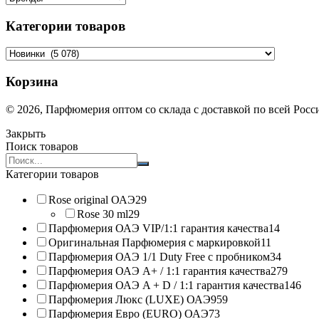
Категории товаров
Корзина
© 2026, Парфюмерия оптом со склада с доставкой по всей Рос
Закрыть
Поиск товаров
Search
products:
Категории товаров
Rose original ОАЭ
29
Rose 30 ml
29
Парфюмерия ОАЭ VIP/1:1 гарантия качества
14
Оригинальная Парфюмерия с маркировкой
11
Парфюмерия ОАЭ 1/1 Duty Free с пробником
34
Парфюмерия ОАЭ A+ / 1:1 гарантия качества
279
Парфюмерия ОАЭ A + D / 1:1 гарантия качества
146
Парфюмерия Люкс (LUXE) ОАЭ
959
Парфюмерия Евро (EURO) ОАЭ
73