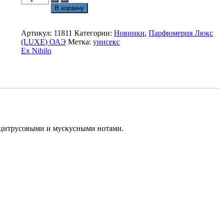
товара
2013₽.
В корзину
Ex
Nihilo
Blue
Артикул:
11811
Категории:
Новинки
,
Парфюмерия Люкс
Talisman
(LUXE) ОАЭ
Метка:
унисекс
100
Ex Nihilo
ml
Люкс
с цитрусовыми и мускусными нотами.