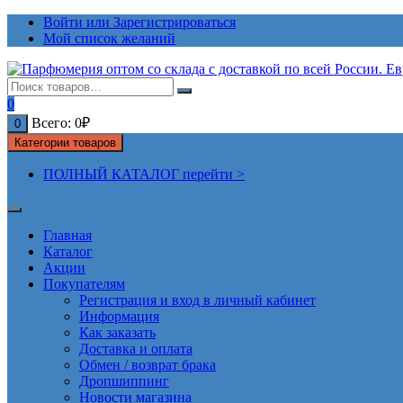
Перейти
Войти или Зарегистрироваться
к
Мой список желаний
содержимому
0
Всего:
0
₽
0
Категории товаров
ПОЛНЫЙ КАТАЛОГ перейти >
Главная
Каталог
Акции
Покупателям
Регистрация и вход в личный кабинет
Информация
Как заказать
Доставка и оплата
Обмен / возврат брака
Дропшиппинг
Новости магазина