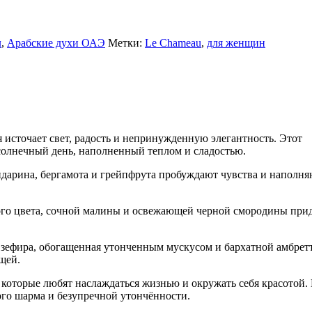
л
,
Арабские духи ОАЭ
Метки:
Le Chameau
,
для женщин
я источает свет, радость и непринужденную элегантность. Этот
олнечный день, наполненный теплом и сладостью.
ндарина, бергамота и грейпфрута пробуждают чувства и наполня
вого цвета, сочной малины и освежающей черной смородины при
о зефира, обогащенная утонченным мускусом и бархатной амбрет
щей.
 которые любят наслаждаться жизнью и окружать себя красотой.
ого шарма и безупречной утончённости.