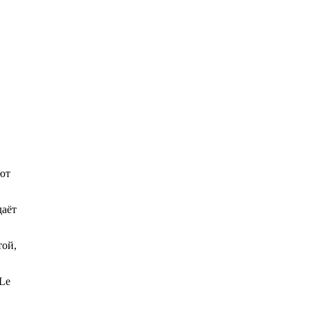
ют
даёт
той,
 Le