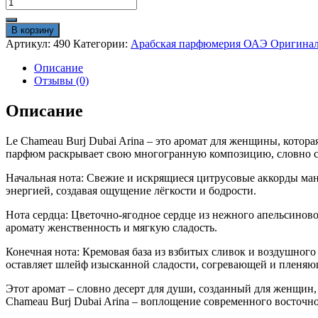
Количество
товара
Emper
В корзину
Le
Артикул:
490
Категории:
Арабская парфюмерия ОАЭ Оригина
Chameau
Burj
Описание
Dubai
Отзывы (0)
Arina
100ml
Описание
Оригинал
Le Chameau Burj Dubai Arina – это аромат для женщины, котора
парфюм раскрывает свою многогранную композицию, словно с
Начальная нота: Свежие и искрящиеся цитрусовые аккорды ма
энергией, создавая ощущение лёгкости и бодрости.
Нота сердца: Цветочно-ягодное сердце из нежного апельсино
аромату женственность и мягкую сладость.
Конечная нота: Кремовая база из взбитых сливок и воздушног
оставляет шлейф изысканной сладости, согревающей и пленяю
Этот аромат – словно десерт для души, созданный для женщин,
Chameau Burj Dubai Arina – воплощение современного восточн