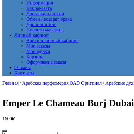
Информация
Как заказать
Доставка и оплата
Обмен / возврат брака
Дропшиппинг
Новости магазина
Личный кабинет
Войти в личный кабинет
Мои заказы
Мои адреса
Корзина
Оформление заказа
Отзывы
Контакты
Главная
/
Арабская парфюмерия ОАЭ Оригинал
/
Арабские ду
Emper Le Chameau Burj Dubai
1600
₽