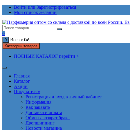
Перейти
Войти или Зарегистрироваться
к
Мой список желаний
содержимому
0
Всего:
0
₽
0
Категории товаров
ПОЛНЫЙ КАТАЛОГ перейти >
Главная
Каталог
Акции
Покупателям
Регистрация и вход в личный кабинет
Информация
Как заказать
Доставка и оплата
Обмен / возврат брака
Дропшиппинг
Новости магазина