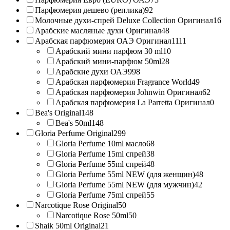
Парфюмерия дешево (реплика)
92
Молочные духи-спрей Deluxe Collection Оригинал
16
Арабские масляные духи Оригинал
48
Арабская парфюмерия ОАЭ Оригинал
1111
Арабский мини парфюм 30 ml
10
Арабский мини-парфюм 50ml
28
Арабские духи ОАЭ
998
Арабская парфюмерия Fragrance World
49
Арабская парфюмерия Johnwin Оригинал
62
Арабская парфюмерия La Parretta Оригинал
0
Bea's Original
148
Bea's 50ml
148
Gloria Perfume Original
299
Gloria Perfume 10ml масло
68
Gloria Perfume 15ml спрей
38
Gloria Perfume 55ml спрей
48
Gloria Perfume 55ml NEW (для женщин)
48
Gloria Perfume 55ml NEW (для мужчин)
42
Gloria Perfume 75ml спрей
55
Narcotique Rose Original
50
Narcotique Rose 50ml
50
Shaik 50ml Original
21