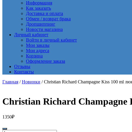
Информация
Как заказать
Доставка и оплата
Обмен / возврат брака
Дропшиппинг
Новости магазина
Личный кабинет
Войти в личный кабинет
Мои заказы
Мои адреса
Корзина
Оформление заказа
Отзывы
Контакты
Главная
/
Новинки
/ Christian Richard Champagne Kiss 100 ml лю
Christian Richard Champagne 
1350
₽