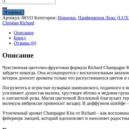
Количество
товара
Christian
В корзину
Richard
Артикул:
88333
Категории:
Новинки
,
Парфюмерия Люкс (LUX
Champagne
Christian Richard
Kiss
100
Описание
ml
Бренд
люкс
Отзывы (0)
Описание
Чувственная цветочно-фруктовая формула Richard Champagne Ki
забудете никогда. Она ассоциируется с восхитительным запахом
ветерок доносит ароматы только что распустившихся цветов и 
Погрузитесь в игристые пузырьки шампанского, поданного в в
усиливают душистая малина, хрустящее яблоко и медовая груш
и элегантной розы. Магия цветочной Вселенной благоухает т
молекула амброксан привносит загадку. В диффузном шлейфе –
Утонченный аромат Champagne Kiss от Richard – как воспомина
фейерверк эмоций, который вдохновляет и наполняет радостн