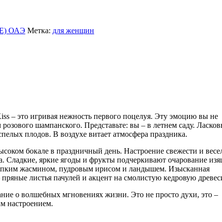
E) ОАЭ
Метка:
для женщин
ss – это игривая нежность первого поцелуя. Эту эмоцию вы не
 розового шампанского. Представьте: вы – в летнем саду. Ласко
спелых плодов. В воздухе витает атмосфера праздника.
ысоком бокале в праздничный день. Настроение свежести и весе
а. Сладкие, яркие ягоды и фрукты подчеркивают очарование из
ерпким жасмином, пудровым ирисом и ландышем. Изысканная
 пряные листья пачулей и акцент на смолистую кедровую древес
ние о волшебных мгновениях жизни. Это не просто духи, это –
ым настроением.