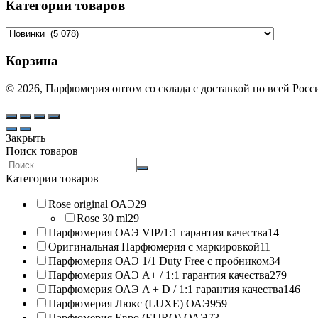
Категории товаров
Корзина
© 2026, Парфюмерия оптом со склада с доставкой по всей Рос
Закрыть
Поиск товаров
Search
products:
Категории товаров
Rose original ОАЭ
29
Rose 30 ml
29
Парфюмерия ОАЭ VIP/1:1 гарантия качества
14
Оригинальная Парфюмерия с маркировкой
11
Парфюмерия ОАЭ 1/1 Duty Free с пробником
34
Парфюмерия ОАЭ A+ / 1:1 гарантия качества
279
Парфюмерия ОАЭ A + D / 1:1 гарантия качества
146
Парфюмерия Люкс (LUXE) ОАЭ
959
Парфюмерия Евро (EURO) ОАЭ
73