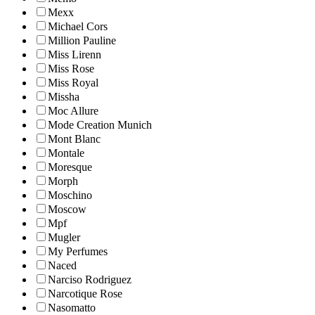
Mexx
Michael Cors
Million Pauline
Miss Lirenn
Miss Rose
Miss Royal
Missha
Moc Allure
Mode Creation Munich
Mont Blanc
Montale
Moresque
Morph
Moschino
Moscow
Mpf
Mugler
My Perfumes
Naced
Narciso Rodriguez
Narcotique Rose
Nasomatto