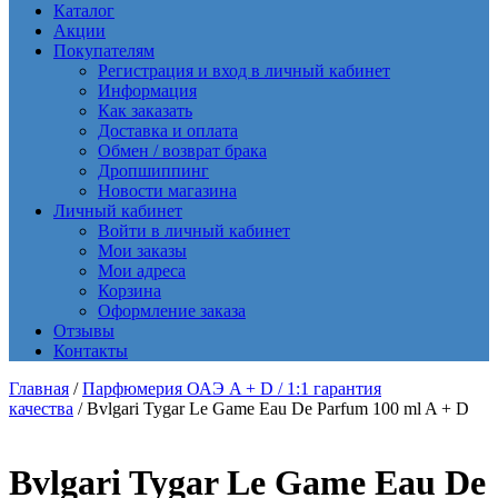
Каталог
Акции
Покупателям
Регистрация и вход в личный кабинет
Информация
Как заказать
Доставка и оплата
Обмен / возврат брака
Дропшиппинг
Новости магазина
Личный кабинет
Войти в личный кабинет
Мои заказы
Мои адреса
Корзина
Оформление заказа
Отзывы
Контакты
Главная
/
Парфюмерия ОАЭ A + D / 1:1 гарантия
качества
/ Bvlgari Tygar Le Game Eau De Parfum 100 ml A + D
Bvlgari Tygar Le Game Eau De