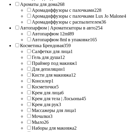
Ароматы для дома
268
Аромадиффузоры с палочками
228
Аромадиффузоры с палочками Lux Jo Malone
4
Аромадиффузоры с распылителем
36
Автопарфюм | Ароматизаторы в авто
254
Автопарфюм 12ml
89
Автопарфюм 8ml в упаковке
165
Косметика Брендовая
359
Салфетки для лица
1
Гель для душа
12
Праймер под макияж
1
Для депиляции
1
Кисти для макияжа
12
Консилер
1
Косметички
5
Крем для лица
6
Крем для тела | Лосьоны
45
Крем для рук
3
Массажеры для лица
1
Мочалки
3
Мыло
26
Наборы для макияжа
2