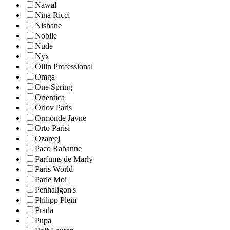
Nawal
Nina Ricci
Nishane
Nobile
Nude
Nyx
Ollin Professional
Omga
One Spring
Orientica
Orlov Paris
Ormonde Jayne
Orto Parisi
Ozareej
Paco Rabanne
Parfums de Marly
Paris World
Parle Moi
Penhaligon's
Philipp Plein
Prada
Pupa