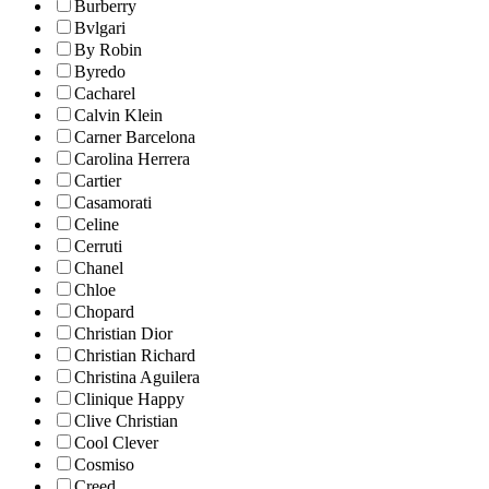
Burberry
Bvlgari
By Robin
Byredo
Cacharel
Calvin Klein
Carner Barcelona
Carolina Herrera
Cartier
Casamorati
Celine
Cerruti
Chanel
Chloe
Chopard
Christian Dior
Christian Richard
Christina Aguilera
Clinique Happy
Clive Christian
Cool Clever
Cosmiso
Creed