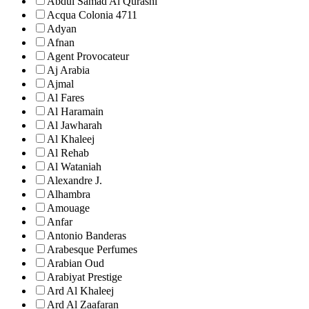
Abdul Samad Al Qurashi
Acqua Colonia 4711
Adyan
Afnan
Agent Provocateur
Aj Arabia
Ajmal
Al Fares
Al Haramain
Al Jawharah
Al Khaleej
Al Rehab
Al Wataniah
Alexandre J.
Alhambra
Amouage
Anfar
Antonio Banderas
Arabesque Perfumes
Arabian Oud
Arabiyat Prestige
Ard Al Khaleej
Ard Al Zaafaran