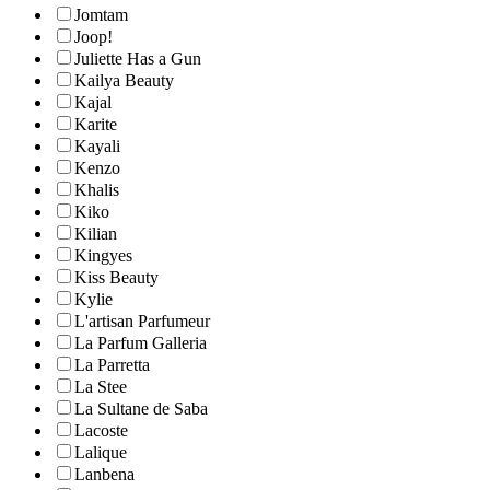
Jomtam
Joop!
Juliette Has a Gun
Kailya Beauty
Kajal
Karite
Kayali
Kenzo
Khalis
Kiko
Kilian
Kingyes
Kiss Beauty
Kylie
L'artisan Parfumeur
La Parfum Galleria
La Parretta
La Stee
La Sultane de Saba
Lacoste
Lalique
Lanbena