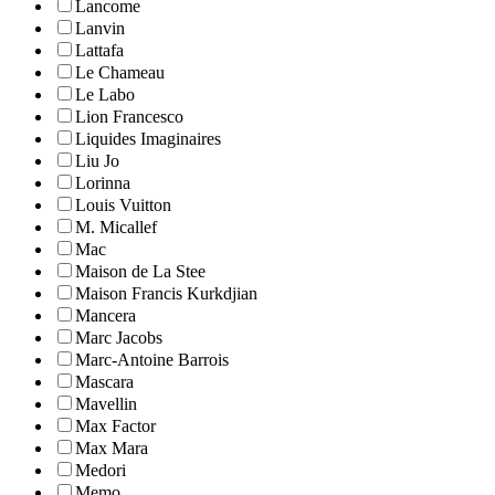
Lancome
Lanvin
Lattafa
Le Chameau
Le Labo
Lion Francesco
Liquides Imaginaires
Liu Jo
Lorinna
Louis Vuitton
M. Micallef
Mac
Maison de La Stee
Maison Francis Kurkdjian
Mancera
Marc Jacobs
Marc-Antoine Barrois
Mascara
Mavellin
Max Factor
Max Mara
Medori
Memo