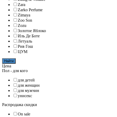
Zara
Zarko Perfume
Zimaya
Zoo Son
Zozu
Золотое Яблоко
Иль Де Боте
Летуаль
Рив Гош
ЦУМ
Найти
Цена
Пол - для кого
для детей
для женщин
для мужчин
унисекс
Распродажа скидки
On sale