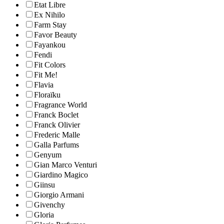
Etat Libre
Ex Nihilo
Farm Stay
Favor Beauty
Fayankou
Fendi
Fit Colors
Fit Me!
Flavia
Floraïku
Fragrance World
Franck Boclet
Franck Olivier
Frederic Malle
Galla Parfums
Genyum
Gian Marco Venturi
Giardino Magico
Giinsu
Giorgio Armani
Givenchy
Gloria