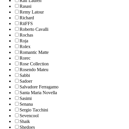
Ralf Lauren
Rasasi
Remy Latour
Richard
RiiFFS
Roberto Cavalli
Rochas
Roja
Rolex
Romantic Matte
Rorec
Rose Collection
Rosendo Mateu
Sabbi
Sadoer
Salvadore Ferragamo
Santa Maria Novella
Sasimi
Senana
Sergio Tacchini
Sevencool
Shaik
Shedoes