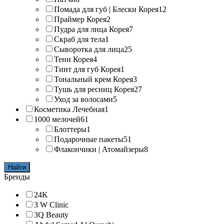
Помада для губ | Блески Корея
12
Праймер Корея
2
Пудра для лица Корея
7
Скраб для тела
1
Сыворотка для лица
25
Тени Корея
4
Тинт для губ Корея
1
Тональный крем Корея
3
Тушь для ресниц Корея
27
Уход за волосами
5
Косметика Лечебная
1
1000 мелочей
61
Блоттеры
1
Подарочные пакеты
51
Флакончики | Атомайзеры
8
Найти
Бренды
24K
3 W Clinic
3Q Beauty