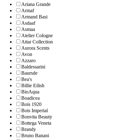
Ariana Grande
Armaf
Armand Basi
Asdaaf
Asmaa
Atelier Cologne
Attar Collection
Aurora Scents
Avon
Azzaro
Baldessarini
Baursde
Bea's
Billie Eilish
BioAqua
Boadicea
Bois 1920
Bois Imperial
Bonvita Beauty
Bottega Veneta
Brandy
Bruno Banani