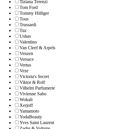
Tiziana Terenzi
Tom Ford
Tommy Hilfiger
Tous
Trussardi
Tuz
Ushas
Valentino
Van Cleef & Arpels
Venzen
Versace
Vertus
Veze
Victoria's Secret
Viktor & Rolf
Vilhelm Parfumerie
Vivienne Sabo
Wokali
Xerjoff
Yamamoto
YodaBeauty
Yves Saint Laurent
Zadig & Voltaire