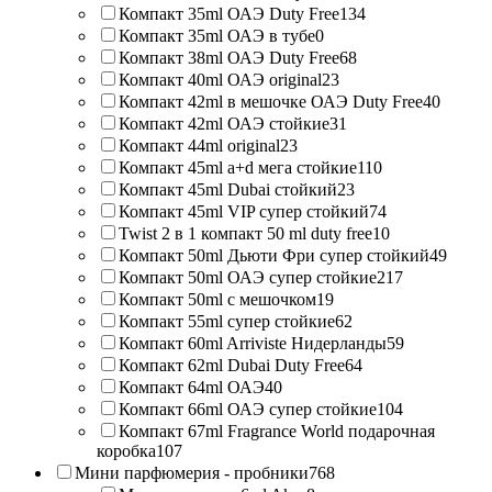
Компакт 35ml ОАЭ Duty Free
134
Компакт 35ml ОАЭ в тубе
0
Компакт 38ml ОАЭ Duty Free
68
Компакт 40ml ОАЭ original
23
Компакт 42ml в мешочке ОАЭ Duty Free
40
Компакт 42ml ОАЭ стойкие
31
Компакт 44ml original
23
Компакт 45ml a+d мега стойкие
110
Компакт 45ml Dubai стойкий
23
Компакт 45ml VIP супер стойкий
74
Twist 2 в 1 компакт 50 ml duty free
10
Компакт 50ml Дьюти Фри супер стойкий
49
Компакт 50ml ОАЭ супер стойкие
217
Компакт 50ml с мешочком
19
Компакт 55ml супер стойкие
62
Компакт 60ml Arriviste Нидерланды
59
Компакт 62ml Dubai Duty Free
64
Компакт 64ml ОАЭ
40
Компакт 66ml ОАЭ супер стойкие
104
Компакт 67ml Fragrance World подарочная
коробка
107
Мини парфюмерия - пробники
768