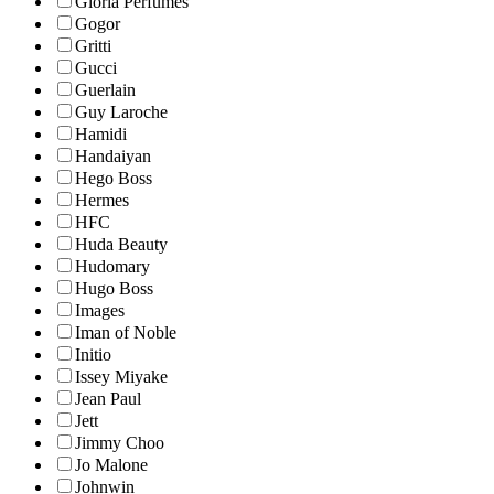
Gloria Perfumes
Gogor
Gritti
Gucci
Guerlain
Guy Laroche
Hamidi
Handaiyan
Hego Boss
Hermes
HFC
Huda Beauty
Hudomary
Hugo Boss
Images
Iman of Noble
Initio
Issey Miyake
Jean Paul
Jett
Jimmy Choo
Jo Malone
Johnwin