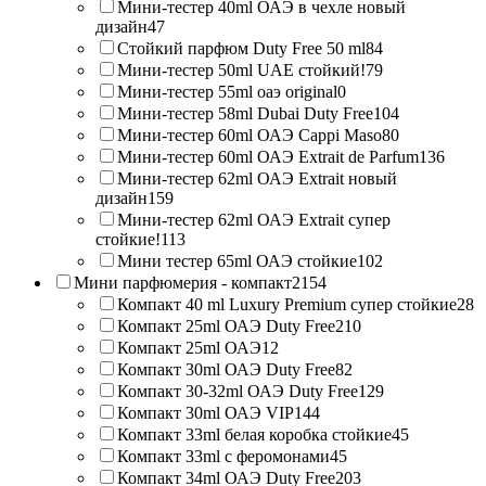
Мини-тестер 40ml ОАЭ в чехле новый
дизайн
47
Стойкий парфюм Duty Free 50 ml
84
Мини-тестер 50ml UAE стойкий!
79
Мини-тестер 55ml оаэ original
0
Мини-тестер 58ml Dubai Duty Free
104
Мини-тестер 60ml ОАЭ Cappi Maso
80
Мини-тестер 60ml ОАЭ Extrait de Parfum
136
Мини-тестер 62ml ОАЭ Extrait новый
дизайн
159
Мини-тестер 62ml ОАЭ Extrait супер
стойкие!
113
Мини тестер 65ml ОАЭ стойкие
102
Мини парфюмерия - компакт
2154
Компакт 40 ml Luxury Premium супер стойкие
28
Компакт 25ml ОАЭ Duty Free
210
Компакт 25ml ОАЭ
12
Компакт 30ml ОАЭ Duty Free
82
Компакт 30-32ml ОАЭ Duty Free
129
Компакт 30ml ОАЭ VIP
144
Компакт 33ml белая коробка стойкие
45
Компакт 33ml с феромонами
45
Компакт 34ml ОАЭ Duty Free
203