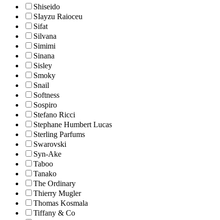
Shiseido
SIayzu Raioceu
Sifat
Silvana
Simimi
Sinana
Sisley
Smoky
Snail
Softness
Sospiro
Stefano Ricci
Stephane Humbert Lucas
Sterling Parfums
Swarovski
Syn-Ake
Taboo
Tanako
The Ordinary
Thierry Mugler
Thomas Kosmala
Tiffany & Co