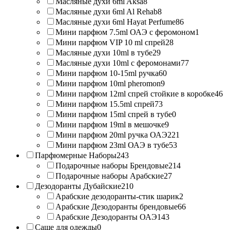
Масляные духи 6ml Aksa
8
Масляные духи 6ml Al Rehab
8
Масляные духи 6ml Hayat Perfume
86
Мини парфюм 7.5ml ОАЭ с феромоном
1
Мини парфюм VIP 10 ml спрей
28
Масляные духи 10ml в тубе
29
Масляные духи 10ml с феромонами
77
Мини парфюм 10-15ml ручка
60
Мини парфюм 10ml pheromon
9
Мини парфюм 12ml спрей стойкие в коробке
46
Мини парфюм 15.5ml спрей
73
Мини парфюм 15ml спрей в тубе
0
Мини парфюм 19ml в мешочке
9
Мини парфюм 20ml ручка ОАЭ
221
Мини парфюм 23ml ОАЭ в тубе
53
Парфюмерные Наборы
243
Подарочные наборы Брендовые
214
Подарочные наборы Арабские
27
Дезодоранты Дубайские
210
Арабские дезодоранты-стик шарик
2
Арабские Дезодоранты брендовые
66
Арабские Дезодоранты ОАЭ
143
Саше для одежды
0