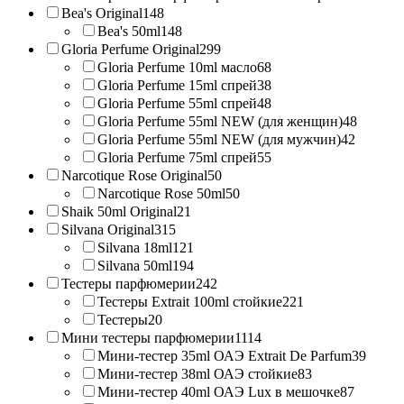
Bea's Original
148
Bea's 50ml
148
Gloria Perfume Original
299
Gloria Perfume 10ml масло
68
Gloria Perfume 15ml спрей
38
Gloria Perfume 55ml спрей
48
Gloria Perfume 55ml NEW (для женщин)
48
Gloria Perfume 55ml NEW (для мужчин)
42
Gloria Perfume 75ml спрей
55
Narcotique Rose Original
50
Narcotique Rose 50ml
50
Shaik 50ml Original
21
Silvana Original
315
Silvana 18ml
121
Silvana 50ml
194
Тестеры парфюмерии
242
Тестеры Extrait 100ml стойкие
221
Тестеры
20
Мини тестеры парфюмерии
1114
Мини-тестер 35ml ОАЭ Extrait De Parfum
39
Мини-тестер 38ml ОАЭ стойкие
83
Мини-тестер 40ml ОАЭ Lux в мешочке
87