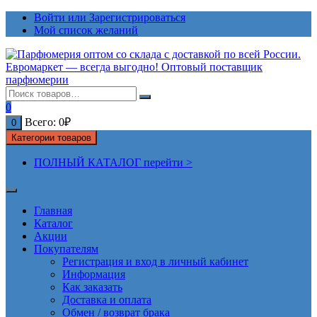
Перейти
Войти или Зарегистрироваться
к
Мой список желаний
содержимому
0
Всего:
0
₽
0
Категории товаров
ПОЛНЫЙ КАТАЛОГ перейти >
Главная
Каталог
Акции
Покупателям
Регистрация и вход в личный кабинет
Информация
Как заказать
Доставка и оплата
Обмен / возврат брака