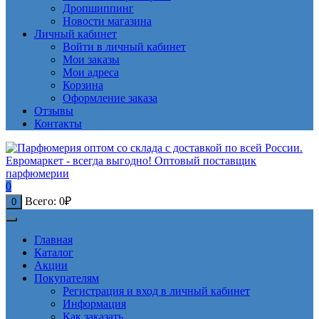
Дропшиппинг
Новости магазина
Личный кабинет
Войти в личный кабинет
Мои заказы
Мои адреса
Корзина
Оформление заказа
Отзывы
Контакты
0
Всего:
0
₽
0
Главная
Каталог
Акции
Покупателям
Регистрация и вход в личный кабинет
Информация
Как заказать