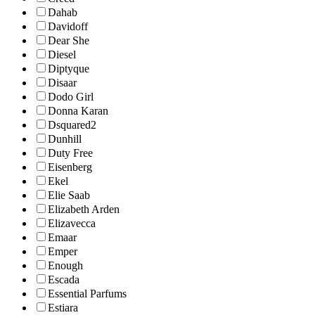
Dahab
Davidoff
Dear She
Diesel
Diptyque
Disaar
Dodo Girl
Donna Karan
Dsquared2
Dunhill
Duty Free
Eisenberg
Ekel
Elie Saab
Elizabeth Arden
Elizavecca
Emaar
Emper
Enough
Escada
Essential Parfums
Estiara