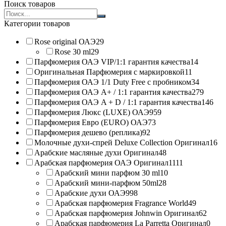
Поиск товаров
Search
products:
Категории товаров
Rose original ОАЭ
29
Rose 30 ml
29
Парфюмерия ОАЭ VIP/1:1 гарантия качества
14
Оригинальная Парфюмерия с маркировкой
11
Парфюмерия ОАЭ 1/1 Duty Free с пробником
34
Парфюмерия ОАЭ A+ / 1:1 гарантия качества
279
Парфюмерия ОАЭ A + D / 1:1 гарантия качества
146
Парфюмерия Люкс (LUXE) ОАЭ
959
Парфюмерия Евро (EURO) ОАЭ
73
Парфюмерия дешево (реплика)
92
Молочные духи-спрей Deluxe Collection Оригинал
16
Арабские масляные духи Оригинал
48
Арабская парфюмерия ОАЭ Оригинал
1111
Арабский мини парфюм 30 ml
10
Арабский мини-парфюм 50ml
28
Арабские духи ОАЭ
998
Арабская парфюмерия Fragrance World
49
Арабская парфюмерия Johnwin Оригинал
62
Арабская парфюмерия La Parretta Оригинал
0