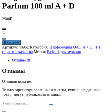
Parfum 100 ml A + D
2500
₽
Количество
товара
Bvlgari
В корзину
Tygar
Артикул:
48962
Категория:
Парфюмерия ОАЭ A + D / 1:1
Le
гарантия качества
Метки:
Bvlgari
,
для мужчин
Game
Eau
Отзывы (0)
De
Parfum
Отзывы
100
ml
Отзывов пока нет.
A
+
Только зарегистрированные клиенты, купившие данный
D
товар, могут публиковать отзывы.