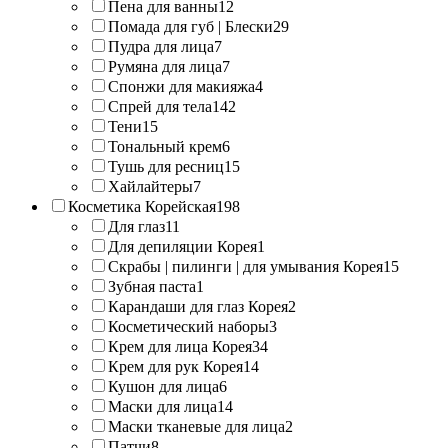
Пена для ванны
12
Помада для губ | Блески
29
Пудра для лица
7
Румяна для лица
7
Спонжи для макияжа
4
Спрей для тела
142
Тени
15
Тональный крем
6
Тушь для ресниц
15
Хайлайтеры
7
Косметика Корейская
198
Для глаз
11
Для депиляции Корея
1
Скрабы | пилинги | для умывания Корея
15
Зубная паста
1
Карандаши для глаз Корея
2
Косметический наборы
3
Крем для лица Корея
34
Крем для рук Корея
14
Кушон для лица
6
Маски для лица
14
Маски тканевые для лица
2
Патчи
8