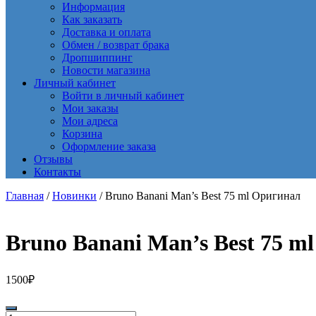
Информация
Как заказать
Доставка и оплата
Обмен / возврат брака
Дропшиппинг
Новости магазина
Личный кабинет
Войти в личный кабинет
Мои заказы
Мои адреса
Корзина
Оформление заказа
Отзывы
Контакты
Главная
/
Новинки
/ Bruno Banani Man’s Best 75 ml Оригинал
Bruno Banani Man’s Best 75 m
1500
₽