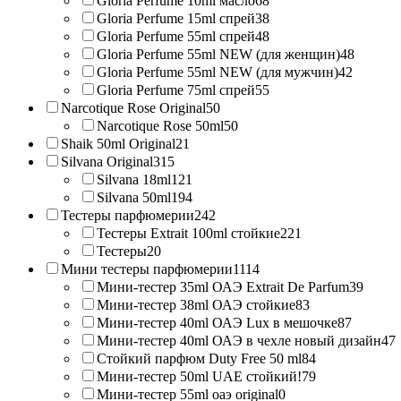
Gloria Perfume 10ml масло
68
Gloria Perfume 15ml спрей
38
Gloria Perfume 55ml спрей
48
Gloria Perfume 55ml NEW (для женщин)
48
Gloria Perfume 55ml NEW (для мужчин)
42
Gloria Perfume 75ml спрей
55
Narcotique Rose Original
50
Narcotique Rose 50ml
50
Shaik 50ml Original
21
Silvana Original
315
Silvana 18ml
121
Silvana 50ml
194
Тестеры парфюмерии
242
Тестеры Extrait 100ml стойкие
221
Тестеры
20
Мини тестеры парфюмерии
1114
Мини-тестер 35ml ОАЭ Extrait De Parfum
39
Мини-тестер 38ml ОАЭ стойкие
83
Мини-тестер 40ml ОАЭ Lux в мешочке
87
Мини-тестер 40ml ОАЭ в чехле новый дизайн
47
Стойкий парфюм Duty Free 50 ml
84
Мини-тестер 50ml UAE стойкий!
79
Мини-тестер 55ml оаэ original
0