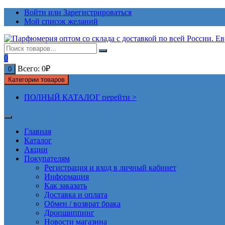
Перейти
Войти или Зарегистрироваться
к
Мой список желаний
содержимому
0
Всего:
0
₽
0
Категории товаров
ПОЛНЫЙ КАТАЛОГ перейти >
Главная
Каталог
Акции
Покупателям
Регистрация и вход в личный кабинет
Информация
Как заказать
Доставка и оплата
Обмен / возврат брака
Дропшиппинг
Новости магазина