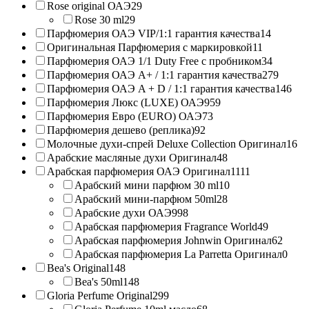
Rose original ОАЭ
29
Rose 30 ml
29
Парфюмерия ОАЭ VIP/1:1 гарантия качества
14
Оригинальная Парфюмерия с маркировкой
11
Парфюмерия ОАЭ 1/1 Duty Free с пробником
34
Парфюмерия ОАЭ A+ / 1:1 гарантия качества
279
Парфюмерия ОАЭ A + D / 1:1 гарантия качества
146
Парфюмерия Люкс (LUXE) ОАЭ
959
Парфюмерия Евро (EURO) ОАЭ
73
Парфюмерия дешево (реплика)
92
Молочные духи-спрей Deluxe Collection Оригинал
16
Арабские масляные духи Оригинал
48
Арабская парфюмерия ОАЭ Оригинал
1111
Арабский мини парфюм 30 ml
10
Арабский мини-парфюм 50ml
28
Арабские духи ОАЭ
998
Арабская парфюмерия Fragrance World
49
Арабская парфюмерия Johnwin Оригинал
62
Арабская парфюмерия La Parretta Оригинал
0
Bea's Original
148
Bea's 50ml
148
Gloria Perfume Original
299