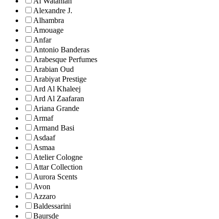
Al Wataniah
Alexandre J.
Alhambra
Amouage
Anfar
Antonio Banderas
Arabesque Perfumes
Arabian Oud
Arabiyat Prestige
Ard Al Khaleej
Ard Al Zaafaran
Ariana Grande
Armaf
Armand Basi
Asdaaf
Asmaa
Atelier Cologne
Attar Collection
Aurora Scents
Avon
Azzaro
Baldessarini
Baursde