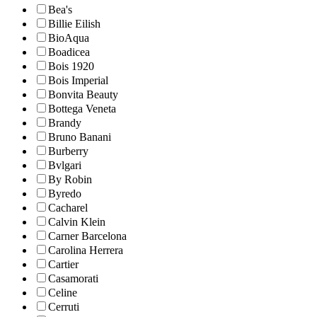
Bea's
Billie Eilish
BioAqua
Boadicea
Bois 1920
Bois Imperial
Bonvita Beauty
Bottega Veneta
Brandy
Bruno Banani
Burberry
Bvlgari
By Robin
Byredo
Cacharel
Calvin Klein
Carner Barcelona
Carolina Herrera
Cartier
Casamorati
Celine
Cerruti