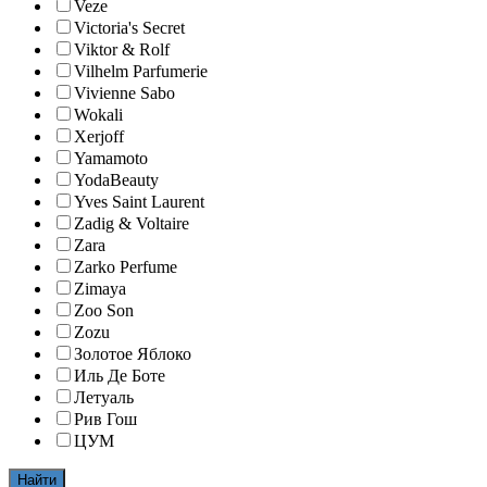
Veze
Victoria's Secret
Viktor & Rolf
Vilhelm Parfumerie
Vivienne Sabo
Wokali
Xerjoff
Yamamoto
YodaBeauty
Yves Saint Laurent
Zadig & Voltaire
Zara
Zarko Perfume
Zimaya
Zoo Son
Zozu
Золотое Яблоко
Иль Де Боте
Летуаль
Рив Гош
ЦУМ
Найти