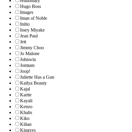
Hudomary
Hugo Boss
Images
Iman of Noble
Initio
Issey Miyake
Jean Paul
Jett
Jimmy Choo
Jo Malone
Johnwin
Jomtam
Joop!
Juliette Has a Gun
Kailya Beauty
Kajal
Karite
Kayali
Kenzo
Khalis
Kiko
Kilian
Kingyes