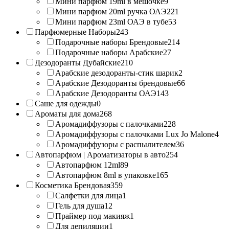
Мини парфюм 19ml в мешочке
9
Мини парфюм 20ml ручка ОАЭ
221
Мини парфюм 23ml ОАЭ в тубе
53
Парфюмерные Наборы
243
Подарочные наборы Брендовые
214
Подарочные наборы Арабские
27
Дезодоранты Дубайские
210
Арабские дезодоранты-стик шарик
2
Арабские Дезодоранты брендовые
66
Арабские Дезодоранты ОАЭ
143
Саше для одежды
0
Ароматы для дома
268
Аромадиффузоры с палочками
228
Аромадиффузоры с палочками Lux Jo Malone
4
Аромадиффузоры с распылителем
36
Автопарфюм | Ароматизаторы в авто
254
Автопарфюм 12ml
89
Автопарфюм 8ml в упаковке
165
Косметика Брендовая
359
Салфетки для лица
1
Гель для душа
12
Праймер под макияж
1
Для депиляции
1