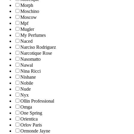
Morph
Moschino
Moscow
Mpf
Mugler
My Perfumes
Naced
Narciso Rodriguez
Narcotique Rose
Nasomatto
Nawal
Nina Ricci
Nishane
Nobile
Nude
Nyx
Ollin Professional
Omga
One Spring
Orientica
Orlov Paris
Ormonde Jayne