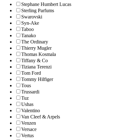
Stephane Humbert Lucas
Sterling Parfums
Swarovski
Syn-Ake
Taboo
Tanako
The Ordinary
Thierry Mugler
Thomas Kosmala
Tiffany & Co
Tiziana Terenzi
Tom Ford
Tommy Hilfiger
Tous
Trussardi
Tuz
Ushas
Valentino
Van Cleef & Arpels
Venzen
Versace
Vertus