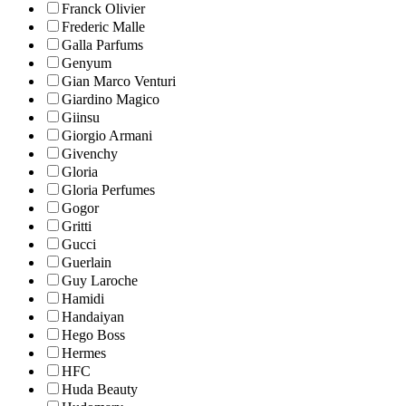
Franck Olivier
Frederic Malle
Galla Parfums
Genyum
Gian Marco Venturi
Giardino Magico
Giinsu
Giorgio Armani
Givenchy
Gloria
Gloria Perfumes
Gogor
Gritti
Gucci
Guerlain
Guy Laroche
Hamidi
Handaiyan
Hego Boss
Hermes
HFC
Huda Beauty