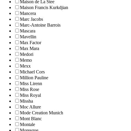
Maison de La Stee
Maison Francis Kurkdjian
Mancera
Marc Jacobs
Marc-Antoine Barrois
Mascara
Mavellin
Max Factor
Max Mara
Medori
Memo
Mexx
Michael Cors
Million Pauline
Miss Lirenn
Miss Rose
Miss Royal
Missha
Moc Allure
Mode Creation Munich
Mont Blanc
Montale
Moresque