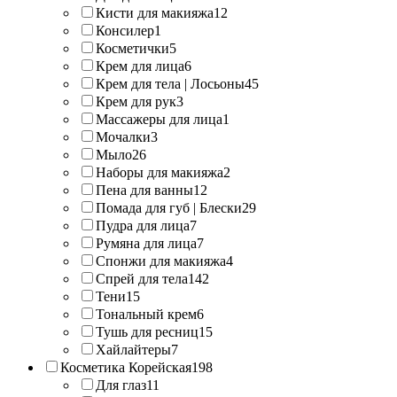
Кисти для макияжа
12
Консилер
1
Косметички
5
Крем для лица
6
Крем для тела | Лосьоны
45
Крем для рук
3
Массажеры для лица
1
Мочалки
3
Мыло
26
Наборы для макияжа
2
Пена для ванны
12
Помада для губ | Блески
29
Пудра для лица
7
Румяна для лица
7
Спонжи для макияжа
4
Спрей для тела
142
Тени
15
Тональный крем
6
Тушь для ресниц
15
Хайлайтеры
7
Косметика Корейская
198
Для глаз
11