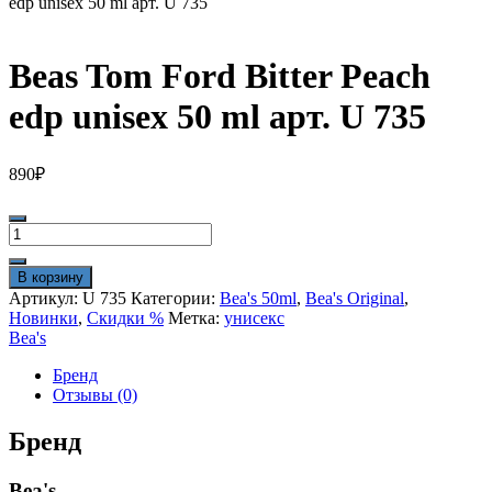
edp unisex 50 ml арт. U 735
Beas Tom Ford Bitter Peach
edp unisex 50 ml арт. U 735
890
₽
Количество
товара
Beas
В корзину
Tom
Артикул:
U 735
Категории:
Bea's 50ml
,
Bea's Original
,
Ford
Новинки
,
Скидки %
Метка:
унисекс
Bitter
Bea's
Peach
edp
Бренд
unisex
Отзывы (0)
50
ml
Бренд
арт.
U
Bea's
735