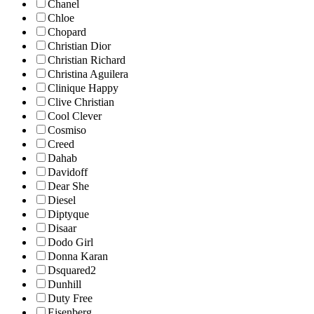
Chanel
Chloe
Chopard
Christian Dior
Christian Richard
Christina Aguilera
Clinique Happy
Clive Christian
Cool Clever
Cosmiso
Creed
Dahab
Davidoff
Dear She
Diesel
Diptyque
Disaar
Dodo Girl
Donna Karan
Dsquared2
Dunhill
Duty Free
Eisenberg