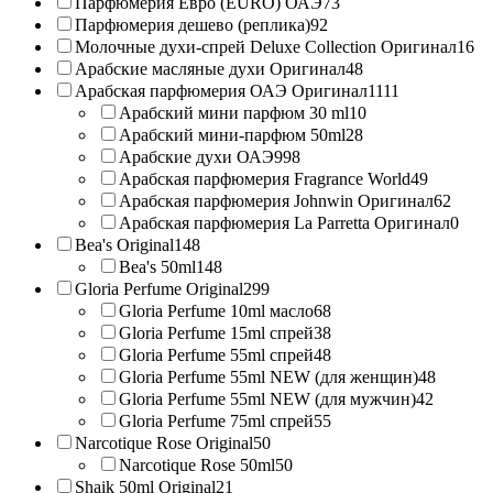
Парфюмерия Евро (EURO) ОАЭ
73
Парфюмерия дешево (реплика)
92
Молочные духи-спрей Deluxe Collection Оригинал
16
Арабские масляные духи Оригинал
48
Арабская парфюмерия ОАЭ Оригинал
1111
Арабский мини парфюм 30 ml
10
Арабский мини-парфюм 50ml
28
Арабские духи ОАЭ
998
Арабская парфюмерия Fragrance World
49
Арабская парфюмерия Johnwin Оригинал
62
Арабская парфюмерия La Parretta Оригинал
0
Bea's Original
148
Bea's 50ml
148
Gloria Perfume Original
299
Gloria Perfume 10ml масло
68
Gloria Perfume 15ml спрей
38
Gloria Perfume 55ml спрей
48
Gloria Perfume 55ml NEW (для женщин)
48
Gloria Perfume 55ml NEW (для мужчин)
42
Gloria Perfume 75ml спрей
55
Narcotique Rose Original
50
Narcotique Rose 50ml
50
Shaik 50ml Original
21