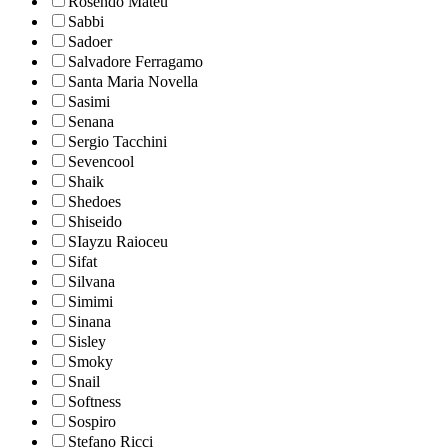
Rosendo Mateu
Sabbi
Sadoer
Salvadore Ferragamo
Santa Maria Novella
Sasimi
Senana
Sergio Tacchini
Sevencool
Shaik
Shedoes
Shiseido
SIayzu Raioceu
Sifat
Silvana
Simimi
Sinana
Sisley
Smoky
Snail
Softness
Sospiro
Stefano Ricci