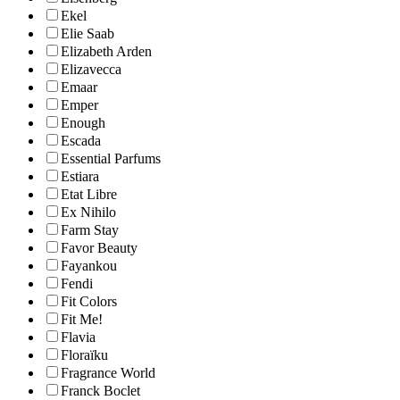
Ekel
Elie Saab
Elizabeth Arden
Elizavecca
Emaar
Emper
Enough
Escada
Essential Parfums
Estiara
Etat Libre
Ex Nihilo
Farm Stay
Favor Beauty
Fayankou
Fendi
Fit Colors
Fit Me!
Flavia
Floraïku
Fragrance World
Franck Boclet