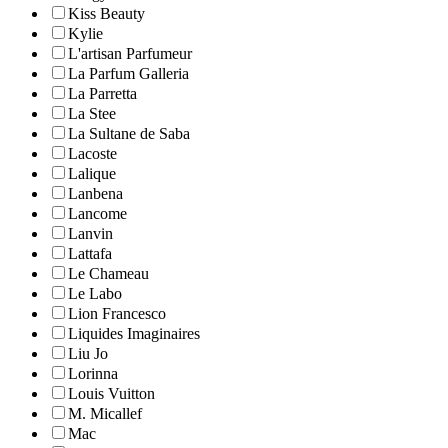
Kiss Beauty
Kylie
L'artisan Parfumeur
La Parfum Galleria
La Parretta
La Stee
La Sultane de Saba
Lacoste
Lalique
Lanbena
Lancome
Lanvin
Lattafa
Le Chameau
Le Labo
Lion Francesco
Liquides Imaginaires
Liu Jo
Lorinna
Louis Vuitton
M. Micallef
Mac