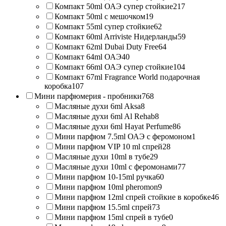
Компакт 50ml ОАЭ супер стойкие
217
Компакт 50ml с мешочком
19
Компакт 55ml супер стойкие
62
Компакт 60ml Arriviste Нидерланды
59
Компакт 62ml Dubai Duty Free
64
Компакт 64ml ОАЭ
40
Компакт 66ml ОАЭ супер стойкие
104
Компакт 67ml Fragrance World подарочная
коробка
107
Мини парфюмерия - пробники
768
Масляные духи 6ml Aksa
8
Масляные духи 6ml Al Rehab
8
Масляные духи 6ml Hayat Perfume
86
Мини парфюм 7.5ml ОАЭ с феромоном
1
Мини парфюм VIP 10 ml спрей
28
Масляные духи 10ml в тубе
29
Масляные духи 10ml с феромонами
77
Мини парфюм 10-15ml ручка
60
Мини парфюм 10ml pheromon
9
Мини парфюм 12ml спрей стойкие в коробке
46
Мини парфюм 15.5ml спрей
73
Мини парфюм 15ml спрей в тубе
0