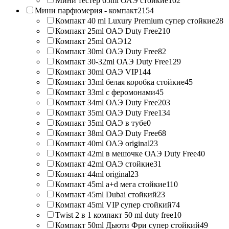
Мини тестер 65ml ОАЭ стойкие
102
Мини парфюмерия - компакт
2154
Компакт 40 ml Luxury Premium супер стойкие
28
Компакт 25ml ОАЭ Duty Free
210
Компакт 25ml ОАЭ
12
Компакт 30ml ОАЭ Duty Free
82
Компакт 30-32ml ОАЭ Duty Free
129
Компакт 30ml ОАЭ VIP
144
Компакт 33ml белая коробка стойкие
45
Компакт 33ml с феромонами
45
Компакт 34ml ОАЭ Duty Free
203
Компакт 35ml ОАЭ Duty Free
134
Компакт 35ml ОАЭ в тубе
0
Компакт 38ml ОАЭ Duty Free
68
Компакт 40ml ОАЭ original
23
Компакт 42ml в мешочке ОАЭ Duty Free
40
Компакт 42ml ОАЭ стойкие
31
Компакт 44ml original
23
Компакт 45ml a+d мега стойкие
110
Компакт 45ml Dubai стойкий
23
Компакт 45ml VIP супер стойкий
74
Twist 2 в 1 компакт 50 ml duty free
10
Компакт 50ml Дьюти Фри супер стойкий
49