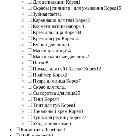
Для депиляции Корея
1
Скрабы | пилинги | для умывания Корея
15
Зубная паста
1
Карандаши для глаз Корея
2
Косметический наборы
3
Крем для лица Корея
34
Крем для рук Корея
14
Кушон для лица
6
Маски для лица
14
Маски тканевые для лица
2
Патчи
8
Помада для губ | Блески Корея
12
Праймер Корея
2
Пудра для лица Корея
7
Скраб для тела
1
Сыворотка для лица
25
Тени Корея
4
Тинт для губ Корея
1
Тональный крем Корея
3
Тушь для ресниц Корея
27
Уход за волосами
5
Косметика Лечебная
1
1000 мелочей
61