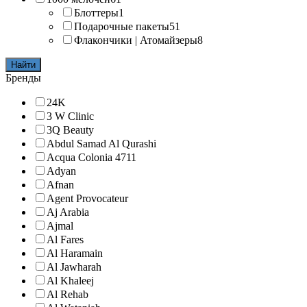
Блоттеры
1
Подарочные пакеты
51
Флакончики | Атомайзеры
8
Найти
Бренды
24K
3 W Clinic
3Q Beauty
Abdul Samad Al Qurashi
Acqua Colonia 4711
Adyan
Afnan
Agent Provocateur
Aj Arabia
Ajmal
Al Fares
Al Haramain
Al Jawharah
Al Khaleej
Al Rehab