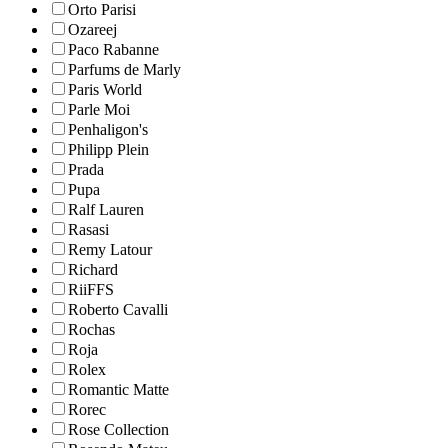
Orto Parisi
Ozareej
Paco Rabanne
Parfums de Marly
Paris World
Parle Moi
Penhaligon's
Philipp Plein
Prada
Pupa
Ralf Lauren
Rasasi
Remy Latour
Richard
RiiFFS
Roberto Cavalli
Rochas
Roja
Rolex
Romantic Matte
Rorec
Rose Collection