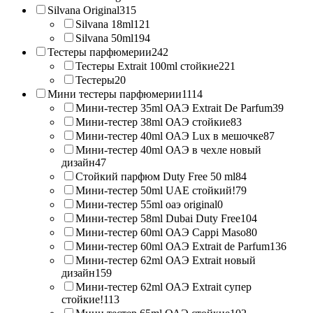
Silvana Original
315
Silvana 18ml
121
Silvana 50ml
194
Тестеры парфюмерии
242
Тестеры Extrait 100ml стойкие
221
Тестеры
20
Мини тестеры парфюмерии
1114
Мини-тестер 35ml ОАЭ Extrait De Parfum
39
Мини-тестер 38ml ОАЭ стойкие
83
Мини-тестер 40ml ОАЭ Lux в мешочке
87
Мини-тестер 40ml ОАЭ в чехле новый
дизайн
47
Стойкий парфюм Duty Free 50 ml
84
Мини-тестер 50ml UAE стойкий!
79
Мини-тестер 55ml оаэ original
0
Мини-тестер 58ml Dubai Duty Free
104
Мини-тестер 60ml ОАЭ Cappi Maso
80
Мини-тестер 60ml ОАЭ Extrait de Parfum
136
Мини-тестер 62ml ОАЭ Extrait новый
дизайн
159
Мини-тестер 62ml ОАЭ Extrait супер
стойкие!
113