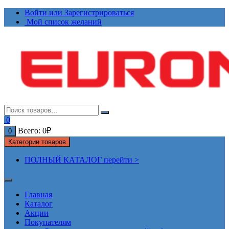
Перейти
Войти или Зарегистрироваться
к
Мой список желаний
содержимому
0
Всего:
0
₽
0
Категории товаров
ПОЛНЫЙ КАТАЛОГ перейти >
Главная
Каталог
Акции
Покупателям