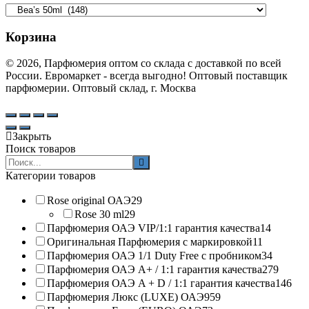
Корзина
© 2026, Парфюмерия оптом со склада с доставкой по всей
России. Евромаркет - всегда выгодно! Оптовый поставщик
парфюмерии. Оптовый склад, г. Москва
Закрыть
Поиск товаров
Search
products:
Категории товаров
Rose original ОАЭ
29
Rose 30 ml
29
Парфюмерия ОАЭ VIP/1:1 гарантия качества
14
Оригинальная Парфюмерия с маркировкой
11
Парфюмерия ОАЭ 1/1 Duty Free с пробником
34
Парфюмерия ОАЭ A+ / 1:1 гарантия качества
279
Парфюмерия ОАЭ A + D / 1:1 гарантия качества
146
Парфюмерия Люкс (LUXE) ОАЭ
959