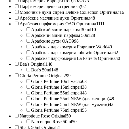
Парфюмерия Евро (EURO) ОАЭ
73
Парфюмерия дешево (реплика)
92
Молочные духи-спрей Deluxe Collection Оригинал
16
Арабские масляные духи Оригинал
48
Арабская парфюмерия ОАЭ Оригинал
1111
Арабский мини парфюм 30 ml
10
Арабский мини-парфюм 50ml
28
Арабские духи ОАЭ
998
Арабская парфюмерия Fragrance World
49
Арабская парфюмерия Johnwin Оригинал
62
Арабская парфюмерия La Parretta Оригинал
0
Bea's Original
148
Bea's 50ml
148
Gloria Perfume Original
299
Gloria Perfume 10ml масло
68
Gloria Perfume 15ml спрей
38
Gloria Perfume 55ml спрей
48
Gloria Perfume 55ml NEW (для женщин)
48
Gloria Perfume 55ml NEW (для мужчин)
42
Gloria Perfume 75ml спрей
55
Narcotique Rose Original
50
Narcotique Rose 50ml
50
Shaik 50ml Original
21