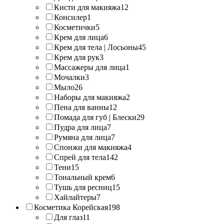
Кисти для макияжа
12
Консилер
1
Косметички
5
Крем для лица
6
Крем для тела | Лосьоны
45
Крем для рук
3
Массажеры для лица
1
Мочалки
3
Мыло
26
Наборы для макияжа
2
Пена для ванны
12
Помада для губ | Блески
29
Пудра для лица
7
Румяна для лица
7
Спонжи для макияжа
4
Спрей для тела
142
Тени
15
Тональный крем
6
Тушь для ресниц
15
Хайлайтеры
7
Косметика Корейская
198
Для глаз
11