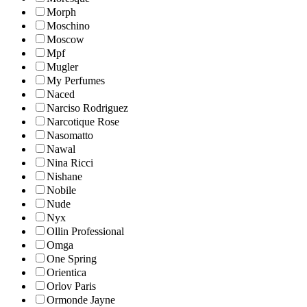
Morph
Moschino
Moscow
Mpf
Mugler
My Perfumes
Naced
Narciso Rodriguez
Narcotique Rose
Nasomatto
Nawal
Nina Ricci
Nishane
Nobile
Nude
Nyx
Ollin Professional
Omga
One Spring
Orientica
Orlov Paris
Ormonde Jayne