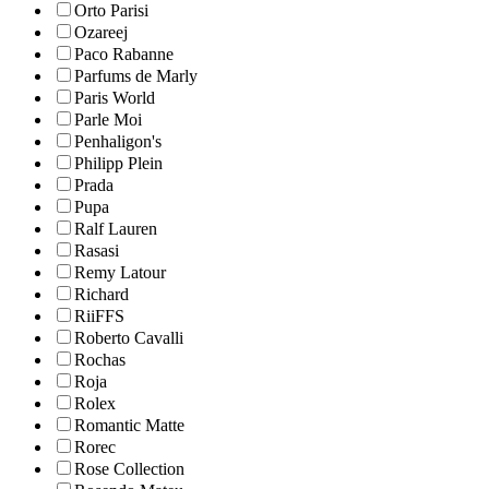
Orto Parisi
Ozareej
Paco Rabanne
Parfums de Marly
Paris World
Parle Moi
Penhaligon's
Philipp Plein
Prada
Pupa
Ralf Lauren
Rasasi
Remy Latour
Richard
RiiFFS
Roberto Cavalli
Rochas
Roja
Rolex
Romantic Matte
Rorec
Rose Collection