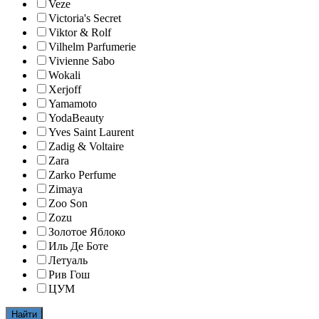
Veze
Victoria's Secret
Viktor & Rolf
Vilhelm Parfumerie
Vivienne Sabo
Wokali
Xerjoff
Yamamoto
YodaBeauty
Yves Saint Laurent
Zadig & Voltaire
Zara
Zarko Perfume
Zimaya
Zoo Son
Zozu
Золотое Яблоко
Иль Де Боте
Летуаль
Рив Гош
ЦУМ
Найти