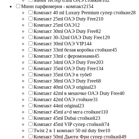
Мини тестер 65ml ОАЭ стойкие
102
Мини парфюмерия - компакт
2154
Компакт 40 ml Luxury Premium супер стойкие
28
Компакт 25ml ОАЭ Duty Free
210
Компакт 25ml ОАЭ
12
Компакт 30ml ОАЭ Duty Free
82
Компакт 30-32ml ОАЭ Duty Free
129
Компакт 30ml ОАЭ VIP
144
Компакт 33ml белая коробка стойкие
45
Компакт 33ml с феромонами
45
Компакт 34ml ОАЭ Duty Free
203
Компакт 35ml ОАЭ Duty Free
134
Компакт 35ml ОАЭ в тубе
0
Компакт 38ml ОАЭ Duty Free
68
Компакт 40ml ОАЭ original
23
Компакт 42ml в мешочке ОАЭ Duty Free
40
Компакт 42ml ОАЭ стойкие
31
Компакт 44ml original
23
Компакт 45ml a+d мега стойкие
110
Компакт 45ml Dubai стойкий
23
Компакт 45ml VIP супер стойкий
74
Twist 2 в 1 компакт 50 ml duty free
10
Компакт 50ml Дьюти Фри супер стойкий
49