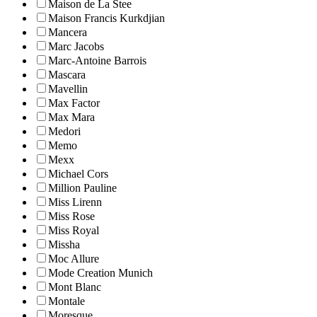
Maison de La Stee
Maison Francis Kurkdjian
Mancera
Marc Jacobs
Marc-Antoine Barrois
Mascara
Mavellin
Max Factor
Max Mara
Medori
Memo
Mexx
Michael Cors
Million Pauline
Miss Lirenn
Miss Rose
Miss Royal
Missha
Moc Allure
Mode Creation Munich
Mont Blanc
Montale
Moresque