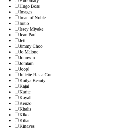
Hudomary
Hugo Boss
Images
Iman of Noble
Initio
Issey Miyake
Jean Paul
Jett
Jimmy Choo
Jo Malone
Johnwin
Jomtam
Joop!
Juliette Has a Gun
Kailya Beauty
Kajal
Karite
Kayali
Kenzo
Khalis
Kiko
Kilian
Kingyes