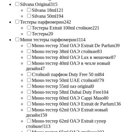
Silvana Original
315
Silvana 18ml
121
Silvana 50ml
194
Тестеры парфюмерии
242
Тестеры Extrait 100ml стойкие
221
Тестеры
20
Мини тестеры парфюмерии
1114
Мини-тестер 35ml ОАЭ Extrait De Parfum
39
Мини-тестер 38ml ОАЭ стойкие
83
Мини-тестер 40ml ОАЭ Lux в мешочке
87
Мини-тестер 40ml ОАЭ в чехле новый
дизайн
47
Стойкий парфюм Duty Free 50 ml
84
Мини-тестер 50ml UAE стойкий!
79
Мини-тестер 55ml оаэ original
0
Мини-тестер 58ml Dubai Duty Free
104
Мини-тестер 60ml ОАЭ Cappi Maso
80
Мини-тестер 60ml ОАЭ Extrait de Parfum
136
Мини-тестер 62ml ОАЭ Extrait новый
дизайн
159
Мини-тестер 62ml ОАЭ Extrait супер
стойкие!
113