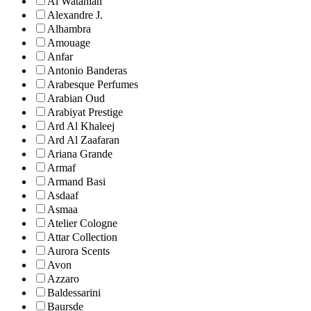
Al Wataniah
Alexandre J.
Alhambra
Amouage
Anfar
Antonio Banderas
Arabesque Perfumes
Arabian Oud
Arabiyat Prestige
Ard Al Khaleej
Ard Al Zaafaran
Ariana Grande
Armaf
Armand Basi
Asdaaf
Asmaa
Atelier Cologne
Attar Collection
Aurora Scents
Avon
Azzaro
Baldessarini
Baursde