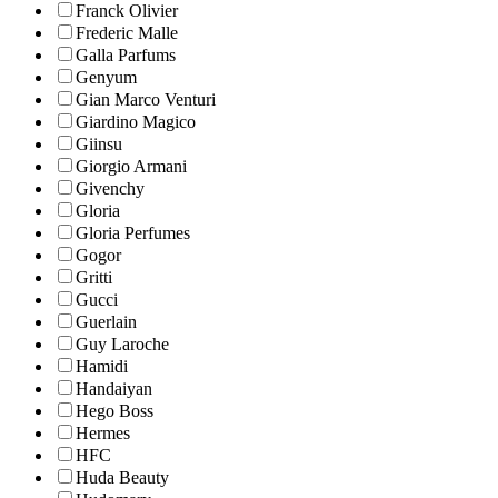
Franck Olivier
Frederic Malle
Galla Parfums
Genyum
Gian Marco Venturi
Giardino Magico
Giinsu
Giorgio Armani
Givenchy
Gloria
Gloria Perfumes
Gogor
Gritti
Gucci
Guerlain
Guy Laroche
Hamidi
Handaiyan
Hego Boss
Hermes
HFC
Huda Beauty