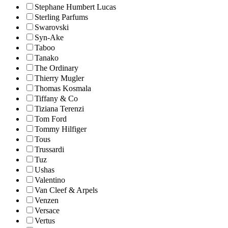
Stephane Humbert Lucas
Sterling Parfums
Swarovski
Syn-Ake
Taboo
Tanako
The Ordinary
Thierry Mugler
Thomas Kosmala
Tiffany & Co
Tiziana Terenzi
Tom Ford
Tommy Hilfiger
Tous
Trussardi
Tuz
Ushas
Valentino
Van Cleef & Arpels
Venzen
Versace
Vertus