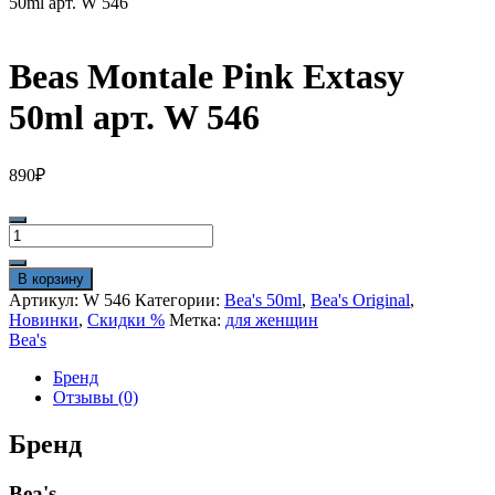
50ml арт. W 546
Beas Montale Pink Extasy
50ml арт. W 546
890
₽
Количество
товара
Beas
В корзину
Montale
Артикул:
W 546
Категории:
Bea's 50ml
,
Bea's Original
,
Pink
Новинки
,
Скидки %
Метка:
для женщин
Extasy
Bea's
50ml
арт.
Бренд
W
Отзывы (0)
546
Бренд
Bea's