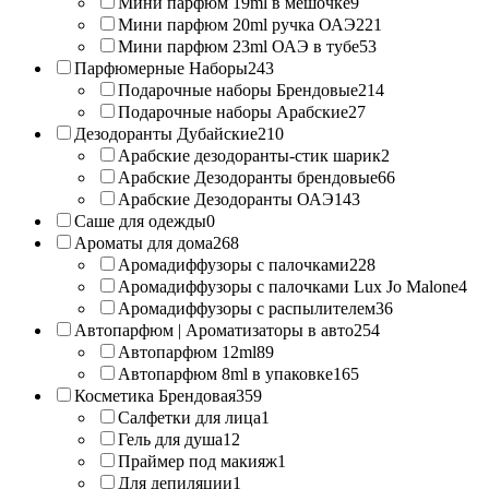
Мини парфюм 19ml в мешочке
9
Мини парфюм 20ml ручка ОАЭ
221
Мини парфюм 23ml ОАЭ в тубе
53
Парфюмерные Наборы
243
Подарочные наборы Брендовые
214
Подарочные наборы Арабские
27
Дезодоранты Дубайские
210
Арабские дезодоранты-стик шарик
2
Арабские Дезодоранты брендовые
66
Арабские Дезодоранты ОАЭ
143
Саше для одежды
0
Ароматы для дома
268
Аромадиффузоры с палочками
228
Аромадиффузоры с палочками Lux Jo Malone
4
Аромадиффузоры с распылителем
36
Автопарфюм | Ароматизаторы в авто
254
Автопарфюм 12ml
89
Автопарфюм 8ml в упаковке
165
Косметика Брендовая
359
Салфетки для лица
1
Гель для душа
12
Праймер под макияж
1
Для депиляции
1