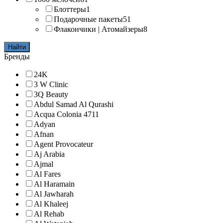
Блоттеры
1
Подарочные пакеты
51
Флакончики | Атомайзеры
8
Найти
Бренды
24K
3 W Clinic
3Q Beauty
Abdul Samad Al Qurashi
Acqua Colonia 4711
Adyan
Afnan
Agent Provocateur
Aj Arabia
Ajmal
Al Fares
Al Haramain
Al Jawharah
Al Khaleej
Al Rehab