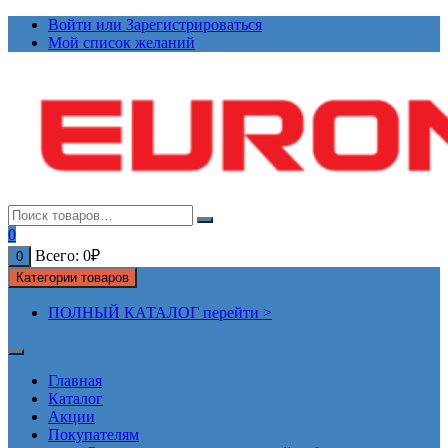
Перейти
Войти или Зарегистрироваться
к
Мой список желаний
содержимому
0
Всего:
0
₽
0
Категории товаров
ПОЛНЫЙ КАТАЛОГ перейти >
Главная
Каталог
Акции
Покупателям