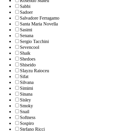
Rosendo Mateu
Sabbi
Sadoer
Salvadore Ferragamo
Santa Maria Novella
Sasimi
Senana
Sergio Tacchini
Sevencool
Shaik
Shedoes
Shiseido
SIayzu Raioceu
Sifat
Silvana
Simimi
Sinana
Sisley
Smoky
Snail
Softness
Sospiro
Stefano Ricci