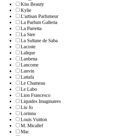
Kiss Beauty
Kylie
L'artisan Parfumeur
La Parfum Galleria
La Parretta
La Stee
La Sultane de Saba
Lacoste
Lalique
Lanbena
Lancome
Lanvin
Lattafa
Le Chameau
Le Labo
Lion Francesco
Liquides Imaginaires
Liu Jo
Lorinna
Louis Vuitton
M. Micallef
Mac