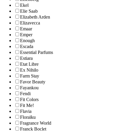
Ekel
Elie Saab
Elizabeth Arden
Elizavecca
Emaar
Emper
Enough
Escada
Essential Parfums
Estiara
Etat Libre
Ex Nihilo
Farm Stay
Favor Beauty
Fayankou
Fendi
Fit Colors
Fit Me!
Flavia
Floraïku
Fragrance World
Franck Boclet