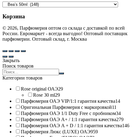
Корзина
© 2026, Парфюмерия оптом со склада с доставкой по всей
России. Евромаркет - всегда выгодно! Оптовый поставщик
парфюмерии. Оптовый склад, г. Москва
Закрыть
Поиск товаров
Search
products:
Категории товаров
Rose original ОАЭ
29
Rose 30 ml
29
Парфюмерия ОАЭ VIP/1:1 гарантия качества
14
Оригинальная Парфюмерия с маркировкой
11
Парфюмерия ОАЭ 1/1 Duty Free с пробником
34
Парфюмерия ОАЭ A+ / 1:1 гарантия качества
279
Парфюмерия ОАЭ A + D / 1:1 гарантия качества
146
Парфюмерия Люкс (LUXE) ОАЭ
959