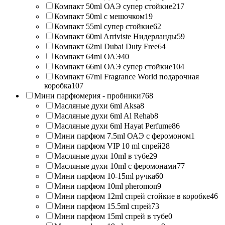
Компакт 50ml ОАЭ супер стойкие
217
Компакт 50ml с мешочком
19
Компакт 55ml супер стойкие
62
Компакт 60ml Arriviste Нидерланды
59
Компакт 62ml Dubai Duty Free
64
Компакт 64ml ОАЭ
40
Компакт 66ml ОАЭ супер стойкие
104
Компакт 67ml Fragrance World подарочная
коробка
107
Мини парфюмерия - пробники
768
Масляные духи 6ml Aksa
8
Масляные духи 6ml Al Rehab
8
Масляные духи 6ml Hayat Perfume
86
Мини парфюм 7.5ml ОАЭ с феромоном
1
Мини парфюм VIP 10 ml спрей
28
Масляные духи 10ml в тубе
29
Масляные духи 10ml с феромонами
77
Мини парфюм 10-15ml ручка
60
Мини парфюм 10ml pheromon
9
Мини парфюм 12ml спрей стойкие в коробке
46
Мини парфюм 15.5ml спрей
73
Мини парфюм 15ml спрей в тубе
0