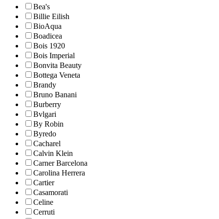
Bea's
Billie Eilish
BioAqua
Boadicea
Bois 1920
Bois Imperial
Bonvita Beauty
Bottega Veneta
Brandy
Bruno Banani
Burberry
Bvlgari
By Robin
Byredo
Cacharel
Calvin Klein
Carner Barcelona
Carolina Herrera
Cartier
Casamorati
Celine
Cerruti