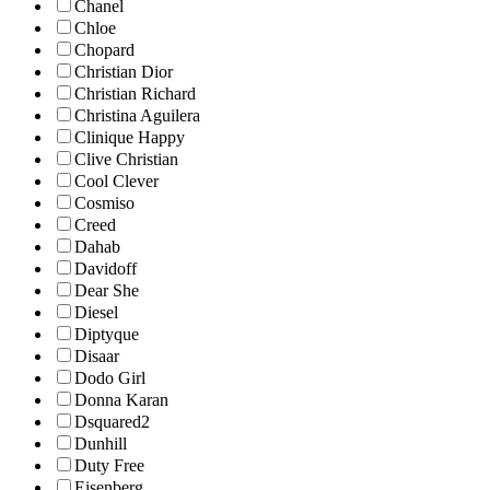
Chanel
Chloe
Chopard
Christian Dior
Christian Richard
Christina Aguilera
Clinique Happy
Clive Christian
Cool Clever
Cosmiso
Creed
Dahab
Davidoff
Dear She
Diesel
Diptyque
Disaar
Dodo Girl
Donna Karan
Dsquared2
Dunhill
Duty Free
Eisenberg