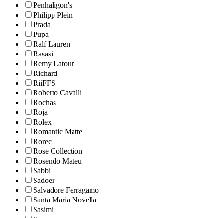
Penhaligon's
Philipp Plein
Prada
Pupa
Ralf Lauren
Rasasi
Remy Latour
Richard
RiiFFS
Roberto Cavalli
Rochas
Roja
Rolex
Romantic Matte
Rorec
Rose Collection
Rosendo Mateu
Sabbi
Sadoer
Salvadore Ferragamo
Santa Maria Novella
Sasimi