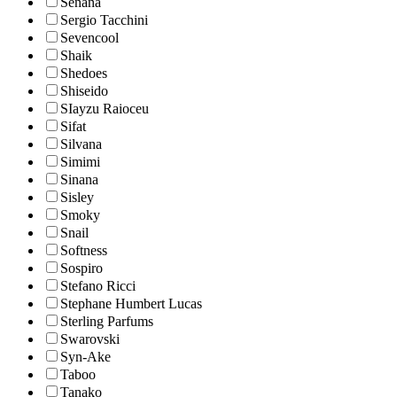
Senana
Sergio Tacchini
Sevencool
Shaik
Shedoes
Shiseido
SIayzu Raioceu
Sifat
Silvana
Simimi
Sinana
Sisley
Smoky
Snail
Softness
Sospiro
Stefano Ricci
Stephane Humbert Lucas
Sterling Parfums
Swarovski
Syn-Ake
Taboo
Tanako