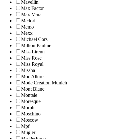
Mavellin
Max Factor
Max Mara
Medori
Memo
Mexx
Michael Cors
Million Pauline
Miss Lirenn
Miss Rose
Miss Royal
Missha
Moc Allure
Mode Creation Munich
Mont Blanc
Montale
Moresque
Morph
Moschino
Moscow
Mpf
Mugler
My Perfumes