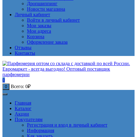
Дропшиппинг
Новости магазина
Личный кабинет
Войти в личный кабинет
Мои заказы
Мои адреса
Корзина
Оформление заказа
Отзывы
Контакты
0
Всего:
0
₽
0
Главная
Каталог
Акции
Покупателям
Регистрация и вход в личный кабинет
Информация
Как заказать