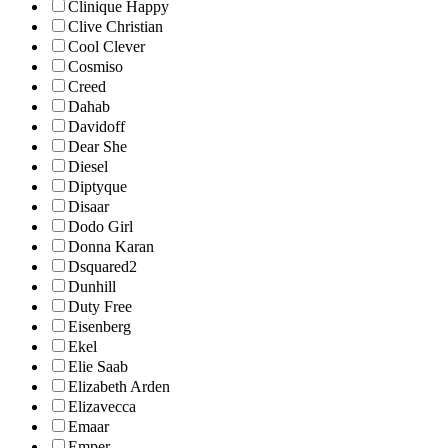
Clinique Happy
Clive Christian
Cool Clever
Cosmiso
Creed
Dahab
Davidoff
Dear She
Diesel
Diptyque
Disaar
Dodo Girl
Donna Karan
Dsquared2
Dunhill
Duty Free
Eisenberg
Ekel
Elie Saab
Elizabeth Arden
Elizavecca
Emaar
Emper