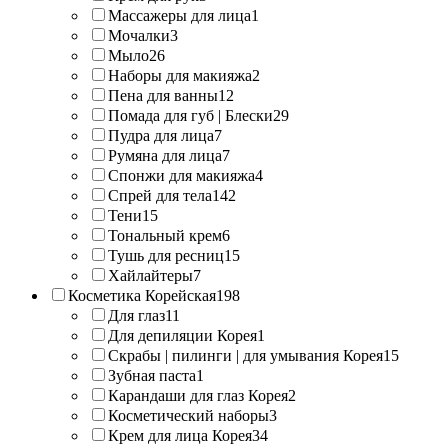
Массажеры для лица
1
Мочалки
3
Мыло
26
Наборы для макияжа
2
Пена для ванны
12
Помада для губ | Блески
29
Пудра для лица
7
Румяна для лица
7
Спонжи для макияжа
4
Спрей для тела
142
Тени
15
Тональный крем
6
Тушь для ресниц
15
Хайлайтеры
7
Косметика Корейская
198
Для глаз
11
Для депиляции Корея
1
Скрабы | пилинги | для умывания Корея
15
Зубная паста
1
Карандаши для глаз Корея
2
Косметический наборы
3
Крем для лица Корея
34