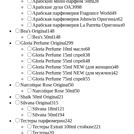
Арабский мини-парфюм 50ml
28
Арабские духи ОАЭ
998
Арабская парфюмерия Fragrance World
49
Арабская парфюмерия Johnwin Оригинал
62
Арабская парфюмерия La Parretta Оригинал
0
Bea's Original
148
Bea's 50ml
148
Gloria Perfume Original
299
Gloria Perfume 10ml масло
68
Gloria Perfume 15ml спрей
38
Gloria Perfume 55ml спрей
48
Gloria Perfume 55ml NEW (для женщин)
48
Gloria Perfume 55ml NEW (для мужчин)
42
Gloria Perfume 75ml спрей
55
Narcotique Rose Original
50
Narcotique Rose 50ml
50
Shaik 50ml Original
21
Silvana Original
315
Silvana 18ml
121
Silvana 50ml
194
Тестеры парфюмерии
242
Тестеры Extrait 100ml стойкие
221
Тестеры
20