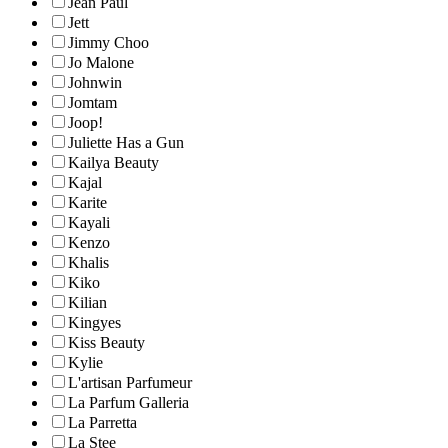
Jean Paul
Jett
Jimmy Choo
Jo Malone
Johnwin
Jomtam
Joop!
Juliette Has a Gun
Kailya Beauty
Kajal
Karite
Kayali
Kenzo
Khalis
Kiko
Kilian
Kingyes
Kiss Beauty
Kylie
L'artisan Parfumeur
La Parfum Galleria
La Parretta
La Stee