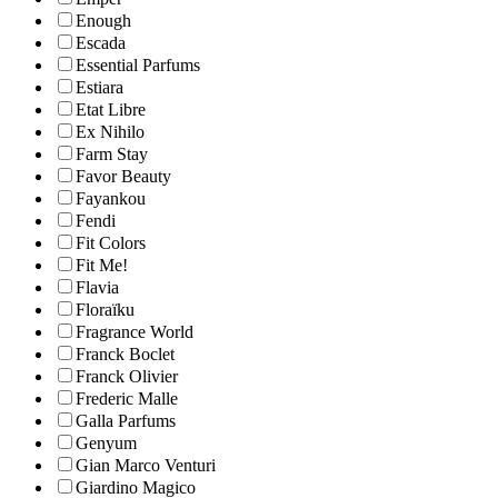
Enough
Escada
Essential Parfums
Estiara
Etat Libre
Ex Nihilo
Farm Stay
Favor Beauty
Fayankou
Fendi
Fit Colors
Fit Me!
Flavia
Floraïku
Fragrance World
Franck Boclet
Franck Olivier
Frederic Malle
Galla Parfums
Genyum
Gian Marco Venturi
Giardino Magico