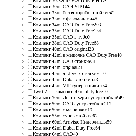
Компакт 30-32ml ОАЭ Duty Free
129
Компакт 30ml ОАЭ VIP
144
Компакт 33ml белая коробка стойкие
45
Компакт 33ml с феромонами
45
Компакт 34ml ОАЭ Duty Free
203
Компакт 35ml ОАЭ Duty Free
134
Компакт 35ml ОАЭ в тубе
0
Компакт 38ml ОАЭ Duty Free
68
Компакт 40ml ОАЭ original
23
Компакт 42ml в мешочке ОАЭ Duty Free
40
Компакт 42ml ОАЭ стойкие
31
Компакт 44ml original
23
Компакт 45ml a+d мега стойкие
110
Компакт 45ml Dubai стойкий
23
Компакт 45ml VIP супер стойкий
74
Twist 2 в 1 компакт 50 ml duty free
10
Компакт 50ml Дьюти Фри супер стойкий
49
Компакт 50ml ОАЭ супер стойкие
217
Компакт 50ml с мешочком
19
Компакт 55ml супер стойкие
62
Компакт 60ml Arriviste Нидерланды
59
Компакт 62ml Dubai Duty Free
64
Компакт 64ml ОАЭ
40