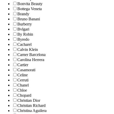
Bonvita Beauty
Bottega Veneta
Brandy
Bruno Banani
Burberry
Bvlgari
By Robin
Byredo
Cacharel
Calvin Klein
Carner Barcelona
Carolina Herrera
Cartier
Casamorati
Celine
Cerruti
Chanel
Chloe
Chopard
Christian Dior
Christian Richard
Christina Aguilera