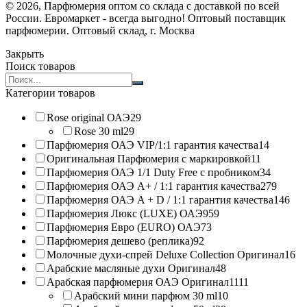
© 2026, Парфюмерия оптом со склада с доставкой по всей
России. Евромаркет - всегда выгодно! Оптовый поставщик
парфюмерии. Оптовый склад, г. Москва
Закрыть
Поиск товаров
Search
products:
Категории товаров
Rose original ОАЭ
29
Rose 30 ml
29
Парфюмерия ОАЭ VIP/1:1 гарантия качества
14
Оригинальная Парфюмерия с маркировкой
11
Парфюмерия ОАЭ 1/1 Duty Free с пробником
34
Парфюмерия ОАЭ A+ / 1:1 гарантия качества
279
Парфюмерия ОАЭ A + D / 1:1 гарантия качества
146
Парфюмерия Люкс (LUXE) ОАЭ
959
Парфюмерия Евро (EURO) ОАЭ
73
Парфюмерия дешево (реплика)
92
Молочные духи-спрей Deluxe Collection Оригинал
16
Арабские масляные духи Оригинал
48
Арабская парфюмерия ОАЭ Оригинал
1111
Арабский мини парфюм 30 ml
10