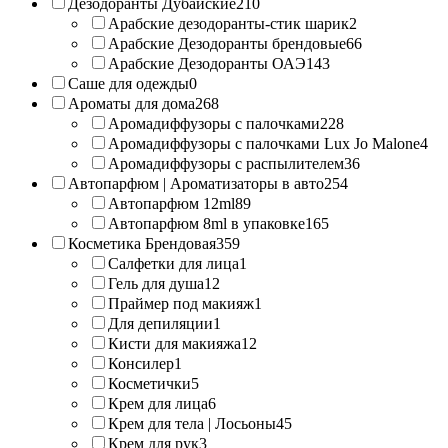
Дезодоранты Дубайские
210
Арабские дезодоранты-стик шарик
2
Арабские Дезодоранты брендовые
66
Арабские Дезодоранты ОАЭ
143
Саше для одежды
0
Ароматы для дома
268
Аромадиффузоры с палочками
228
Аромадиффузоры с палочками Lux Jo Malone
4
Аромадиффузоры с распылителем
36
Автопарфюм | Ароматизаторы в авто
254
Автопарфюм 12ml
89
Автопарфюм 8ml в упаковке
165
Косметика Брендовая
359
Салфетки для лица
1
Гель для душа
12
Праймер под макияж
1
Для депиляции
1
Кисти для макияжа
12
Консилер
1
Косметички
5
Крем для лица
6
Крем для тела | Лосьоны
45
Крем для рук
3