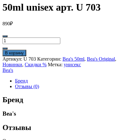
50ml unisex арт. U 703
890
₽
Количество
товара
Beas
В корзину
Montale
Артикул:
U 703
Категории:
Bea's 50ml
,
Bea's Original
,
Intense
Новинки
,
Скидки %
Метка:
унисекс
Cafe
Bea's
50ml
unisex
Бренд
арт.
Отзывы (0)
U
703
Бренд
Bea's
Отзывы