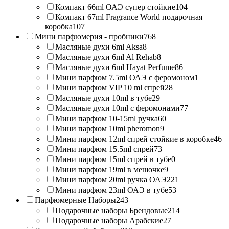
Компакт 66ml ОАЭ супер стойкие
104
Компакт 67ml Fragrance World подарочная
коробка
107
Мини парфюмерия - пробники
768
Масляные духи 6ml Aksa
8
Масляные духи 6ml Al Rehab
8
Масляные духи 6ml Hayat Perfume
86
Мини парфюм 7.5ml ОАЭ с феромоном
1
Мини парфюм VIP 10 ml спрей
28
Масляные духи 10ml в тубе
29
Масляные духи 10ml с феромонами
77
Мини парфюм 10-15ml ручка
60
Мини парфюм 10ml pheromon
9
Мини парфюм 12ml спрей стойкие в коробке
46
Мини парфюм 15.5ml спрей
73
Мини парфюм 15ml спрей в тубе
0
Мини парфюм 19ml в мешочке
9
Мини парфюм 20ml ручка ОАЭ
221
Мини парфюм 23ml ОАЭ в тубе
53
Парфюмерные Наборы
243
Подарочные наборы Брендовые
214
Подарочные наборы Арабские
27