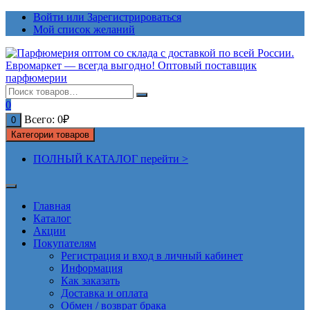
Перейти
Войти или Зарегистрироваться
к
Мой список желаний
содержимому
0
Всего:
0
₽
0
Категории товаров
ПОЛНЫЙ КАТАЛОГ перейти >
Главная
Каталог
Акции
Покупателям
Регистрация и вход в личный кабинет
Информация
Как заказать
Доставка и оплата
Обмен / возврат брака