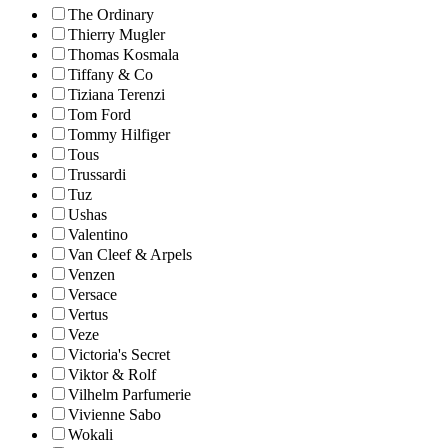
The Ordinary
Thierry Mugler
Thomas Kosmala
Tiffany & Co
Tiziana Terenzi
Tom Ford
Tommy Hilfiger
Tous
Trussardi
Tuz
Ushas
Valentino
Van Cleef & Arpels
Venzen
Versace
Vertus
Veze
Victoria's Secret
Viktor & Rolf
Vilhelm Parfumerie
Vivienne Sabo
Wokali