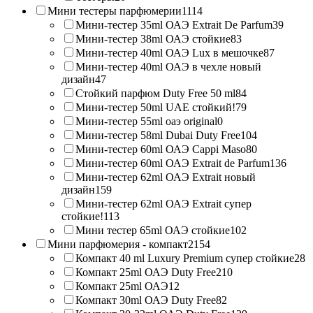
Мини тестеры парфюмерии
1114
Мини-тестер 35ml ОАЭ Extrait De Parfum
39
Мини-тестер 38ml ОАЭ стойкие
83
Мини-тестер 40ml ОАЭ Lux в мешочке
87
Мини-тестер 40ml ОАЭ в чехле новый
дизайн
47
Стойкий парфюм Duty Free 50 ml
84
Мини-тестер 50ml UAE стойкий!
79
Мини-тестер 55ml оаэ original
0
Мини-тестер 58ml Dubai Duty Free
104
Мини-тестер 60ml ОАЭ Cappi Maso
80
Мини-тестер 60ml ОАЭ Extrait de Parfum
136
Мини-тестер 62ml ОАЭ Extrait новый
дизайн
159
Мини-тестер 62ml ОАЭ Extrait супер
стойкие!
113
Мини тестер 65ml ОАЭ стойкие
102
Мини парфюмерия - компакт
2154
Компакт 40 ml Luxury Premium супер стойкие
28
Компакт 25ml ОАЭ Duty Free
210
Компакт 25ml ОАЭ
12
Компакт 30ml ОАЭ Duty Free
82