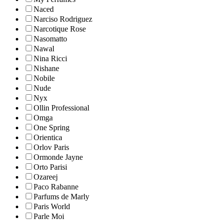
Naced
Narciso Rodriguez
Narcotique Rose
Nasomatto
Nawal
Nina Ricci
Nishane
Nobile
Nude
Nyx
Ollin Professional
Omga
One Spring
Orientica
Orlov Paris
Ormonde Jayne
Orto Parisi
Ozareej
Paco Rabanne
Parfums de Marly
Paris World
Parle Moi