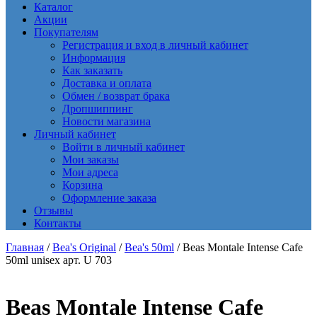
Каталог
Акции
Покупателям
Регистрация и вход в личный кабинет
Информация
Как заказать
Доставка и оплата
Обмен / возврат брака
Дропшиппинг
Новости магазина
Личный кабинет
Войти в личный кабинет
Мои заказы
Мои адреса
Корзина
Оформление заказа
Отзывы
Контакты
Главная
/
Bea's Original
/
Bea's 50ml
/ Beas Montale Intense Cafe
50ml unisex арт. U 703
Beas Montale Intense Cafe