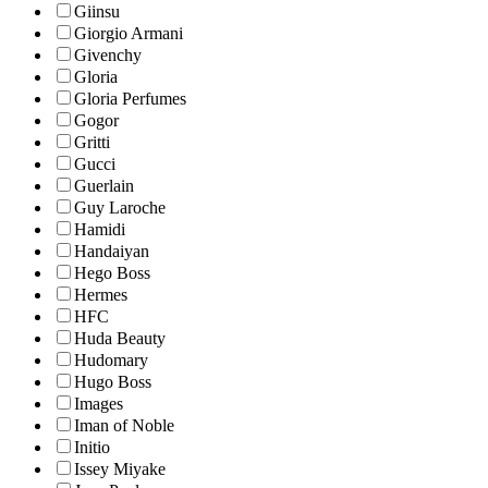
Giinsu
Giorgio Armani
Givenchy
Gloria
Gloria Perfumes
Gogor
Gritti
Gucci
Guerlain
Guy Laroche
Hamidi
Handaiyan
Hego Boss
Hermes
HFC
Huda Beauty
Hudomary
Hugo Boss
Images
Iman of Noble
Initio
Issey Miyake