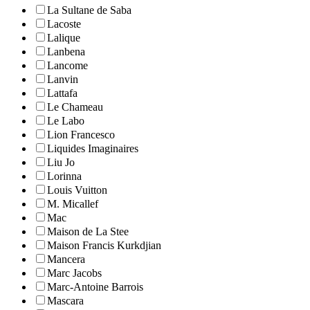
La Sultane de Saba
Lacoste
Lalique
Lanbena
Lancome
Lanvin
Lattafa
Le Chameau
Le Labo
Lion Francesco
Liquides Imaginaires
Liu Jo
Lorinna
Louis Vuitton
M. Micallef
Mac
Maison de La Stee
Maison Francis Kurkdjian
Mancera
Marc Jacobs
Marc-Antoine Barrois
Mascara