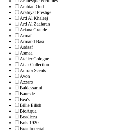
Arabesque Perfumes
Arabian Oud
Arabiyat Prestige
Ard Al Khaleej
Ard Al Zaafaran
Ariana Grande
Armaf
Armand Basi
Asdaaf
Asmaa
Atelier Cologne
Attar Collection
Aurora Scents
Avon
Azzaro
Baldessarini
Baursde
Bea's
Billie Eilish
BioAqua
Boadicea
Bois 1920
Bois Imperial