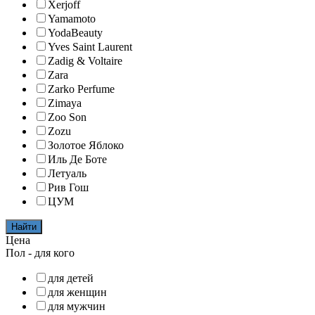
Xerjoff
Yamamoto
YodaBeauty
Yves Saint Laurent
Zadig & Voltaire
Zara
Zarko Perfume
Zimaya
Zoo Son
Zozu
Золотое Яблоко
Иль Де Боте
Летуаль
Рив Гош
ЦУМ
Найти
Цена
Пол - для кого
для детей
для женщин
для мужчин