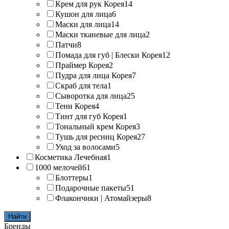
Крем для рук Корея
14
Кушон для лица
6
Маски для лица
14
Маски тканевые для лица
2
Патчи
8
Помада для губ | Блески Корея
12
Праймер Корея
2
Пудра для лица Корея
7
Скраб для тела
1
Сыворотка для лица
25
Тени Корея
4
Тинт для губ Корея
1
Тональный крем Корея
3
Тушь для ресниц Корея
27
Уход за волосами
5
Косметика Лечебная
1
1000 мелочей
61
Блоттеры
1
Подарочные пакеты
51
Флакончики | Атомайзеры
8
Найти
Бренды