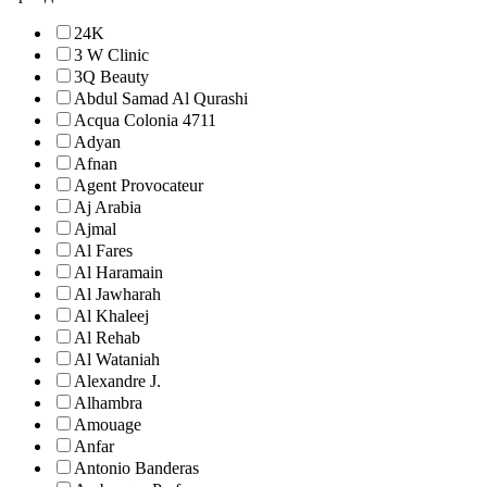
24K
3 W Clinic
3Q Beauty
Abdul Samad Al Qurashi
Acqua Colonia 4711
Adyan
Afnan
Agent Provocateur
Aj Arabia
Ajmal
Al Fares
Al Haramain
Al Jawharah
Al Khaleej
Al Rehab
Al Wataniah
Alexandre J.
Alhambra
Amouage
Anfar
Antonio Banderas