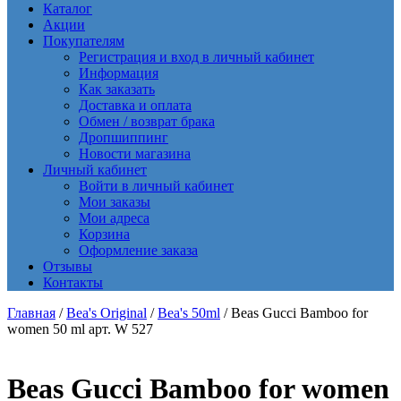
Каталог
Акции
Покупателям
Регистрация и вход в личный кабинет
Информация
Как заказать
Доставка и оплата
Обмен / возврат брака
Дропшиппинг
Новости магазина
Личный кабинет
Войти в личный кабинет
Мои заказы
Мои адреса
Корзина
Оформление заказа
Отзывы
Контакты
Главная
/
Bea's Original
/
Bea's 50ml
/ Beas Gucci Bamboo for
women 50 ml арт. W 527
Beas Gucci Bamboo for women