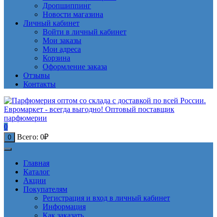
Дропшиппинг
Новости магазина
Личный кабинет
Войти в личный кабинет
Мои заказы
Мои адреса
Корзина
Оформление заказа
Отзывы
Контакты
0
Всего:
0
₽
0
Главная
Каталог
Акции
Покупателям
Регистрация и вход в личный кабинет
Информация
Как заказать