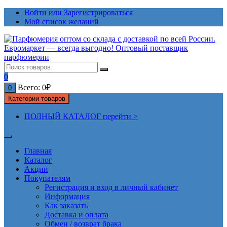
Перейти
Войти или Зарегистрироваться
к
Мой список желаний
содержимому
0
Всего:
0
₽
0
Категории товаров
ПОЛНЫЙ КАТАЛОГ перейти >
Главная
Каталог
Акции
Покупателям
Регистрация и вход в личный кабинет
Информация
Как заказать
Доставка и оплата
Обмен / возврат брака