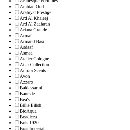
Arabesque Perfumes
Arabian Oud
Arabiyat Prestige
Ard Al Khaleej
Ard Al Zaafaran
Ariana Grande
Armaf
Armand Basi
Asdaaf
Asmaa
Atelier Cologne
Attar Collection
Aurora Scents
Avon
Azzaro
Baldessarini
Baursde
Bea's
Billie Eilish
BioAqua
Boadicea
Bois 1920
Bois Imperial