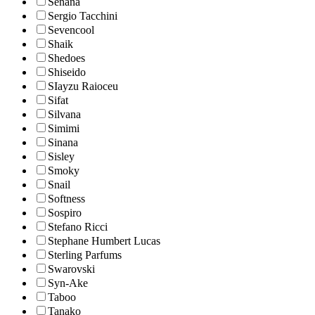
Senana
Sergio Tacchini
Sevencool
Shaik
Shedoes
Shiseido
SIayzu Raioceu
Sifat
Silvana
Simimi
Sinana
Sisley
Smoky
Snail
Softness
Sospiro
Stefano Ricci
Stephane Humbert Lucas
Sterling Parfums
Swarovski
Syn-Ake
Taboo
Tanako