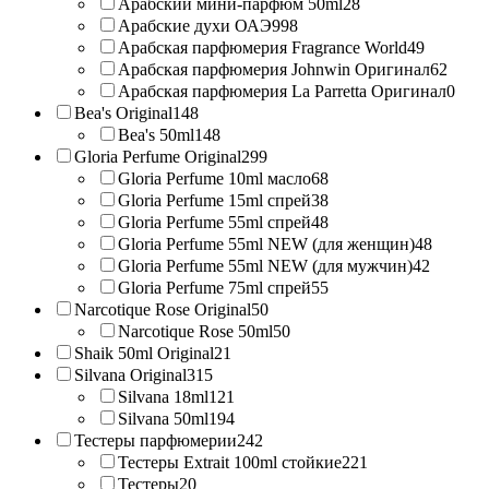
Арабский мини-парфюм 50ml
28
Арабские духи ОАЭ
998
Арабская парфюмерия Fragrance World
49
Арабская парфюмерия Johnwin Оригинал
62
Арабская парфюмерия La Parretta Оригинал
0
Bea's Original
148
Bea's 50ml
148
Gloria Perfume Original
299
Gloria Perfume 10ml масло
68
Gloria Perfume 15ml спрей
38
Gloria Perfume 55ml спрей
48
Gloria Perfume 55ml NEW (для женщин)
48
Gloria Perfume 55ml NEW (для мужчин)
42
Gloria Perfume 75ml спрей
55
Narcotique Rose Original
50
Narcotique Rose 50ml
50
Shaik 50ml Original
21
Silvana Original
315
Silvana 18ml
121
Silvana 50ml
194
Тестеры парфюмерии
242
Тестеры Extrait 100ml стойкие
221
Тестеры
20