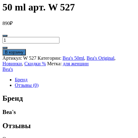
50 ml арт. W 527
890
₽
Количество
товара
Beas
В корзину
Gucci
Артикул:
W 527
Категории:
Bea's 50ml
,
Bea's Original
,
Bamboo
Новинки
,
Скидки %
Метка:
для женщин
for
Bea's
women
50
Бренд
ml
Отзывы (0)
арт.
W
Бренд
527
Bea's
Отзывы