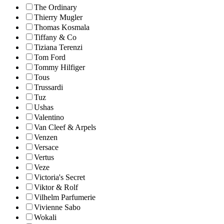
The Ordinary
Thierry Mugler
Thomas Kosmala
Tiffany & Co
Tiziana Terenzi
Tom Ford
Tommy Hilfiger
Tous
Trussardi
Tuz
Ushas
Valentino
Van Cleef & Arpels
Venzen
Versace
Vertus
Veze
Victoria's Secret
Viktor & Rolf
Vilhelm Parfumerie
Vivienne Sabo
Wokali