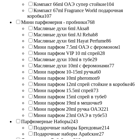
Компакт 66ml ОАЭ супер стойкие
104
Компакт 67ml Fragrance World подарочная
коробка
107
Мини парфюмерия - пробники
768
Масляные духи 6ml Aksa
8
Масляные духи 6ml Al Rehab
8
Масляные духи 6ml Hayat Perfume
86
Мини парфюм 7.5ml ОАЭ с феромоном
1
Мини парфюм VIP 10 ml спрей
28
Масляные духи 10ml в тубе
29
Масляные духи 10ml с феромонами
77
Мини парфюм 10-15ml ручка
60
Мини парфюм 10ml pheromon
9
Мини парфюм 12ml спрей стойкие в коробке
46
Мини парфюм 15.5ml спрей
73
Мини парфюм 15ml спрей в тубе
0
Мини парфюм 19ml в мешочке
9
Мини парфюм 20ml ручка ОАЭ
221
Мини парфюм 23ml ОАЭ в тубе
53
Парфюмерные Наборы
243
Подарочные наборы Брендовые
214
Подарочные наборы Арабские
27