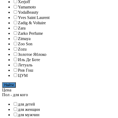
Xerjoff
Yamamoto
YodaBeauty
Yves Saint Laurent
Zadig & Voltaire
Zara
Zarko Perfume
Zimaya
Zoo Son
Zozu
Золотое Яблоко
Иль Де Боте
Летуаль
Рив Гош
ЦУМ
Найти
Цена
Пол - для кого
для детей
для женщин
для мужчин