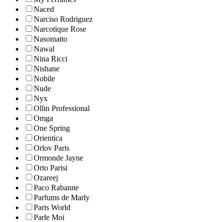
Naced
Narciso Rodriguez
Narcotique Rose
Nasomatto
Nawal
Nina Ricci
Nishane
Nobile
Nude
Nyx
Ollin Professional
Omga
One Spring
Orientica
Orlov Paris
Ormonde Jayne
Orto Parisi
Ozareej
Paco Rabanne
Parfums de Marly
Paris World
Parle Moi