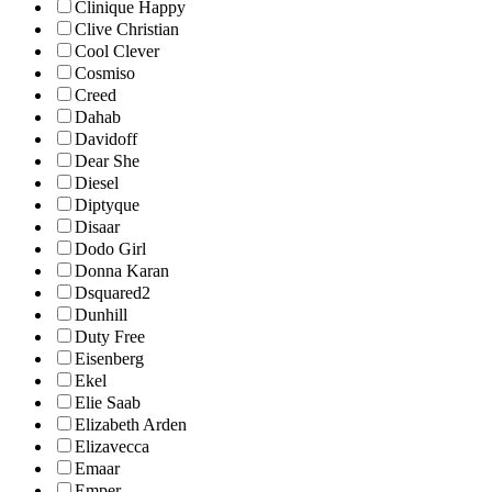
Clinique Happy
Clive Christian
Cool Clever
Cosmiso
Creed
Dahab
Davidoff
Dear She
Diesel
Diptyque
Disaar
Dodo Girl
Donna Karan
Dsquared2
Dunhill
Duty Free
Eisenberg
Ekel
Elie Saab
Elizabeth Arden
Elizavecca
Emaar
Emper