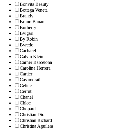
Bonvita Beauty
Bottega Veneta
Brandy
Bruno Banani
Burberry
Bvlgari
By Robin
Byredo
Cacharel
Calvin Klein
Carner Barcelona
Carolina Herrera
Cartier
Casamorati
Celine
Cerruti
Chanel
Chloe
Chopard
Christian Dior
Christian Richard
Christina Aguilera