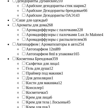
Дезодоранты Дубайские
210
Арабские дезодоранты-стик шарик
2
Арабские Дезодоранты брендовые
66
Арабские Дезодоранты ОАЭ
143
Саше для одежды
0
Ароматы для дома
268
Аромадиффузоры с палочками
228
Аромадиффузоры с палочками Lux Jo Malone
4
Аромадиффузоры с распылителем
36
Автопарфюм | Ароматизаторы в авто
254
Автопарфюм 12ml
89
Автопарфюм 8ml в упаковке
165
Косметика Брендовая
359
Салфетки для лица
1
Гель для душа
12
Праймер под макияж
1
Для депиляции
1
Кисти для макияжа
12
Консилер
1
Косметички
5
Крем для лица
6
Крем для тела | Лосьоны
45
Крем для рук
3