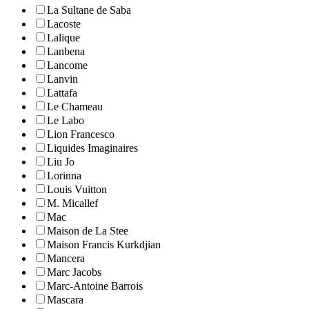
La Sultane de Saba
Lacoste
Lalique
Lanbena
Lancome
Lanvin
Lattafa
Le Chameau
Le Labo
Lion Francesco
Liquides Imaginaires
Liu Jo
Lorinna
Louis Vuitton
M. Micallef
Mac
Maison de La Stee
Maison Francis Kurkdjian
Mancera
Marc Jacobs
Marc-Antoine Barrois
Mascara