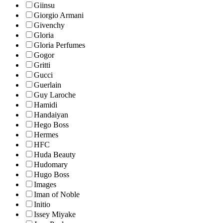
Giinsu
Giorgio Armani
Givenchy
Gloria
Gloria Perfumes
Gogor
Gritti
Gucci
Guerlain
Guy Laroche
Hamidi
Handaiyan
Hego Boss
Hermes
HFC
Huda Beauty
Hudomary
Hugo Boss
Images
Iman of Noble
Initio
Issey Miyake