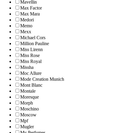
Mavellin
Max Factor
Max Mara
Medori
Memo
Mexx
Michael Cors
Million Pauline
Miss Lirenn
Miss Rose
Miss Royal
Missha
Moc Allure
Mode Creation Munich
Mont Blanc
Montale
Moresque
Morph
Moschino
Moscow
Mpf
Mugler
My Perfumes