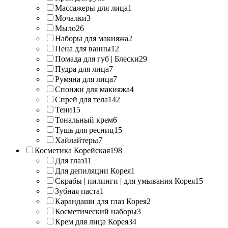
Массажеры для лица
1
Мочалки
3
Мыло
26
Наборы для макияжа
2
Пена для ванны
12
Помада для губ | Блески
29
Пудра для лица
7
Румяна для лица
7
Спонжи для макияжа
4
Спрей для тела
142
Тени
15
Тональный крем
6
Тушь для ресниц
15
Хайлайтеры
7
Косметика Корейская
198
Для глаз
11
Для депиляции Корея
1
Скрабы | пилинги | для умывания Корея
15
Зубная паста
1
Карандаши для глаз Корея
2
Косметический наборы
3
Крем для лица Корея
34