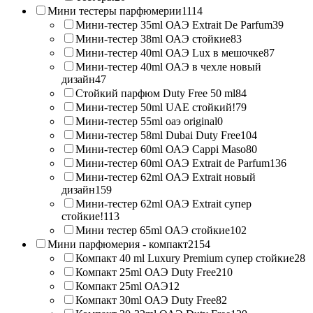
Мини тестеры парфюмерии
1114
Мини-тестер 35ml ОАЭ Extrait De Parfum
39
Мини-тестер 38ml ОАЭ стойкие
83
Мини-тестер 40ml ОАЭ Lux в мешочке
87
Мини-тестер 40ml ОАЭ в чехле новый
дизайн
47
Стойкий парфюм Duty Free 50 ml
84
Мини-тестер 50ml UAE стойкий!
79
Мини-тестер 55ml оаэ original
0
Мини-тестер 58ml Dubai Duty Free
104
Мини-тестер 60ml ОАЭ Cappi Maso
80
Мини-тестер 60ml ОАЭ Extrait de Parfum
136
Мини-тестер 62ml ОАЭ Extrait новый
дизайн
159
Мини-тестер 62ml ОАЭ Extrait супер
стойкие!
113
Мини тестер 65ml ОАЭ стойкие
102
Мини парфюмерия - компакт
2154
Компакт 40 ml Luxury Premium супер стойкие
28
Компакт 25ml ОАЭ Duty Free
210
Компакт 25ml ОАЭ
12
Компакт 30ml ОАЭ Duty Free
82