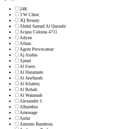
24K
3 W Clinic
3Q Beauty
Abdul Samad Al Qurashi
Acqua Colonia 4711
Adyan
Afnan
Agent Provocateur
Aj Arabia
Ajmal
Al Fares
Al Haramain
Al Jawharah
Al Khaleej
Al Rehab
Al Wataniah
Alexandre J.
Alhambra
Amouage
Anfar
Antonio Banderas