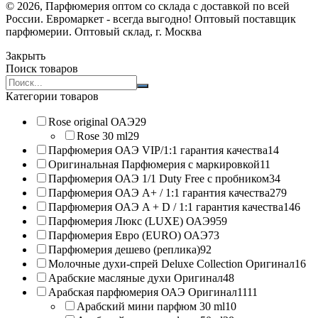
© 2026, Парфюмерия оптом со склада с доставкой по всей
России. Евромаркет - всегда выгодно! Оптовый поставщик
парфюмерии. Оптовый склад, г. Москва
Закрыть
Поиск товаров
Search
products:
Категории товаров
Rose original ОАЭ
29
Rose 30 ml
29
Парфюмерия ОАЭ VIP/1:1 гарантия качества
14
Оригинальная Парфюмерия с маркировкой
11
Парфюмерия ОАЭ 1/1 Duty Free с пробником
34
Парфюмерия ОАЭ A+ / 1:1 гарантия качества
279
Парфюмерия ОАЭ A + D / 1:1 гарантия качества
146
Парфюмерия Люкс (LUXE) ОАЭ
959
Парфюмерия Евро (EURO) ОАЭ
73
Парфюмерия дешево (реплика)
92
Молочные духи-спрей Deluxe Collection Оригинал
16
Арабские масляные духи Оригинал
48
Арабская парфюмерия ОАЭ Оригинал
1111
Арабский мини парфюм 30 ml
10