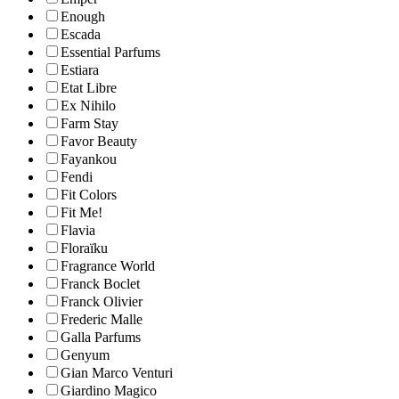
Enough
Escada
Essential Parfums
Estiara
Etat Libre
Ex Nihilo
Farm Stay
Favor Beauty
Fayankou
Fendi
Fit Colors
Fit Me!
Flavia
Floraïku
Fragrance World
Franck Boclet
Franck Olivier
Frederic Malle
Galla Parfums
Genyum
Gian Marco Venturi
Giardino Magico