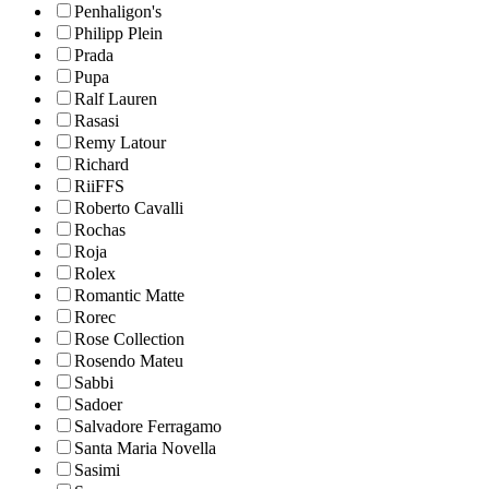
Penhaligon's
Philipp Plein
Prada
Pupa
Ralf Lauren
Rasasi
Remy Latour
Richard
RiiFFS
Roberto Cavalli
Rochas
Roja
Rolex
Romantic Matte
Rorec
Rose Collection
Rosendo Mateu
Sabbi
Sadoer
Salvadore Ferragamo
Santa Maria Novella
Sasimi