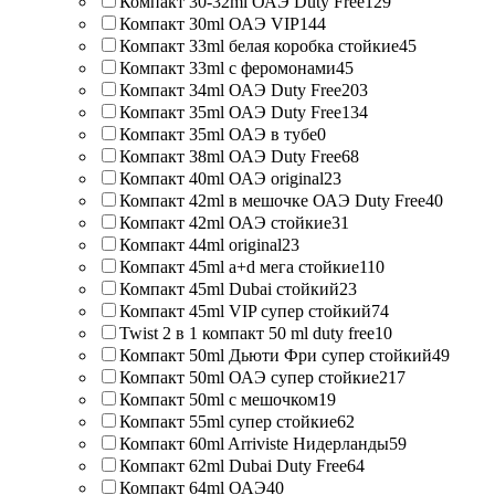
Компакт 30-32ml ОАЭ Duty Free
129
Компакт 30ml ОАЭ VIP
144
Компакт 33ml белая коробка стойкие
45
Компакт 33ml с феромонами
45
Компакт 34ml ОАЭ Duty Free
203
Компакт 35ml ОАЭ Duty Free
134
Компакт 35ml ОАЭ в тубе
0
Компакт 38ml ОАЭ Duty Free
68
Компакт 40ml ОАЭ original
23
Компакт 42ml в мешочке ОАЭ Duty Free
40
Компакт 42ml ОАЭ стойкие
31
Компакт 44ml original
23
Компакт 45ml a+d мега стойкие
110
Компакт 45ml Dubai стойкий
23
Компакт 45ml VIP супер стойкий
74
Twist 2 в 1 компакт 50 ml duty free
10
Компакт 50ml Дьюти Фри супер стойкий
49
Компакт 50ml ОАЭ супер стойкие
217
Компакт 50ml с мешочком
19
Компакт 55ml супер стойкие
62
Компакт 60ml Arriviste Нидерланды
59
Компакт 62ml Dubai Duty Free
64
Компакт 64ml ОАЭ
40