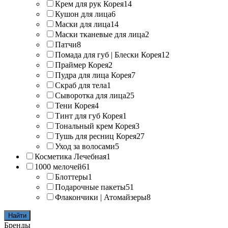
Крем для рук Корея
14
Кушон для лица
6
Маски для лица
14
Маски тканевые для лица
2
Патчи
8
Помада для губ | Блески Корея
12
Праймер Корея
2
Пудра для лица Корея
7
Скраб для тела
1
Сыворотка для лица
25
Тени Корея
4
Тинт для губ Корея
1
Тональный крем Корея
3
Тушь для ресниц Корея
27
Уход за волосами
5
Косметика Лечебная
1
1000 мелочей
61
Блоттеры
1
Подарочные пакеты
51
Флакончики | Атомайзеры
8
Найти
Бренды