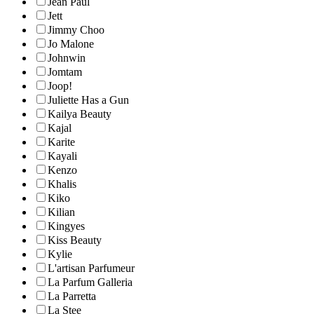
Jean Paul
Jett
Jimmy Choo
Jo Malone
Johnwin
Jomtam
Joop!
Juliette Has a Gun
Kailya Beauty
Kajal
Karite
Kayali
Kenzo
Khalis
Kiko
Kilian
Kingyes
Kiss Beauty
Kylie
L'artisan Parfumeur
La Parfum Galleria
La Parretta
La Stee