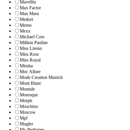
Mavellin
Max Factor
Max Mara
Medori
Memo
Mexx
Michael Cors
Million Pauline
Miss Lirenn
Miss Rose
Miss Royal
Missha
Moc Allure
Mode Creation Munich
Mont Blanc
Montale
Moresque
Morph
Moschino
Moscow
Mpf
Mugler
My Perfumes