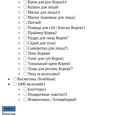
Крем для рук Корея
14
Кушон для лица
6
Маски для лица
14
Маски тканевые для лица
2
Патчи
8
Помада для губ | Блески Корея
12
Праймер Корея
2
Пудра для лица Корея
7
Скраб для тела
1
Сыворотка для лица
25
Тени Корея
4
Тинт для губ Корея
1
Тональный крем Корея
3
Тушь для ресниц Корея
27
Уход за волосами
5
Косметика Лечебная
1
1000 мелочей
61
Блоттеры
1
Подарочные пакеты
51
Флакончики | Атомайзеры
8
Найти
Бренды