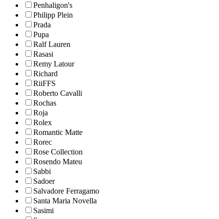
Penhaligon's
Philipp Plein
Prada
Pupa
Ralf Lauren
Rasasi
Remy Latour
Richard
RiiFFS
Roberto Cavalli
Rochas
Roja
Rolex
Romantic Matte
Rorec
Rose Collection
Rosendo Mateu
Sabbi
Sadoer
Salvadore Ferragamo
Santa Maria Novella
Sasimi