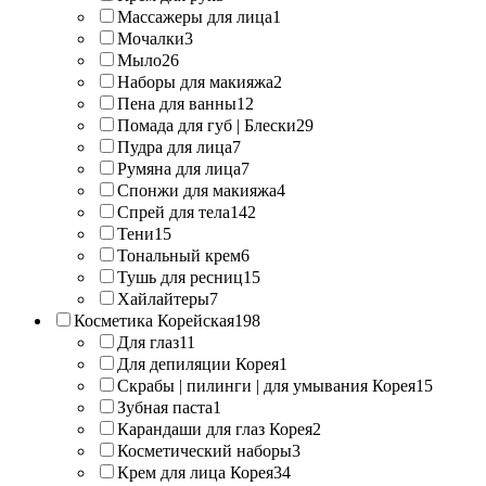
Массажеры для лица
1
Мочалки
3
Мыло
26
Наборы для макияжа
2
Пена для ванны
12
Помада для губ | Блески
29
Пудра для лица
7
Румяна для лица
7
Спонжи для макияжа
4
Спрей для тела
142
Тени
15
Тональный крем
6
Тушь для ресниц
15
Хайлайтеры
7
Косметика Корейская
198
Для глаз
11
Для депиляции Корея
1
Скрабы | пилинги | для умывания Корея
15
Зубная паста
1
Карандаши для глаз Корея
2
Косметический наборы
3
Крем для лица Корея
34