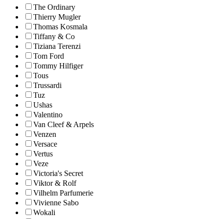
The Ordinary
Thierry Mugler
Thomas Kosmala
Tiffany & Co
Tiziana Terenzi
Tom Ford
Tommy Hilfiger
Tous
Trussardi
Tuz
Ushas
Valentino
Van Cleef & Arpels
Venzen
Versace
Vertus
Veze
Victoria's Secret
Viktor & Rolf
Vilhelm Parfumerie
Vivienne Sabo
Wokali