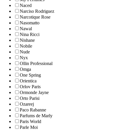
Naced
Narciso Rodriguez
Narcotique Rose
Nasomatto
Nawal
Nina Ricci
Nishane
Nobile
Nude
Nyx
Ollin Professional
Omga
One Spring
Orientica
Orlov Paris
Ormonde Jayne
Orto Parisi
Ozareej
Paco Rabanne
Parfums de Marly
Paris World
Parle Moi