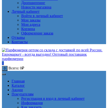
Дропшиппинг
Новости магазина
Личный кабинет
Войти в личный кабинет
Мои заказы
Мои адреса
Корзина
Оформление заказа
Отзывы
Контакты
0
Всего:
0
₽
0
Главная
Каталог
Акции
Покупателям
Регистрация и вход в личный кабинет
Информация
Как заказать