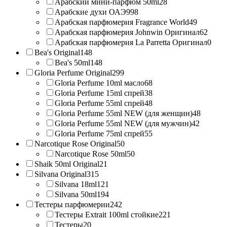
Арабский мини-парфюм 50ml
28
Арабские духи ОАЭ
998
Арабская парфюмерия Fragrance World
49
Арабская парфюмерия Johnwin Оригинал
62
Арабская парфюмерия La Parretta Оригинал
0
Bea's Original
148
Bea's 50ml
148
Gloria Perfume Original
299
Gloria Perfume 10ml масло
68
Gloria Perfume 15ml спрей
38
Gloria Perfume 55ml спрей
48
Gloria Perfume 55ml NEW (для женщин)
48
Gloria Perfume 55ml NEW (для мужчин)
42
Gloria Perfume 75ml спрей
55
Narcotique Rose Original
50
Narcotique Rose 50ml
50
Shaik 50ml Original
21
Silvana Original
315
Silvana 18ml
121
Silvana 50ml
194
Тестеры парфюмерии
242
Тестеры Extrait 100ml стойкие
221
Тестеры
20