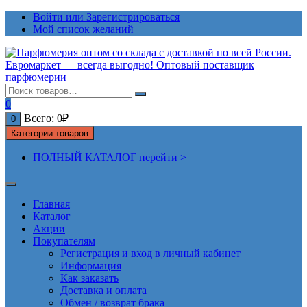
Перейти
Войти или Зарегистрироваться
к
Мой список желаний
содержимому
0
Всего:
0
₽
0
Категории товаров
ПОЛНЫЙ КАТАЛОГ перейти >
Главная
Каталог
Акции
Покупателям
Регистрация и вход в личный кабинет
Информация
Как заказать
Доставка и оплата
Обмен / возврат брака