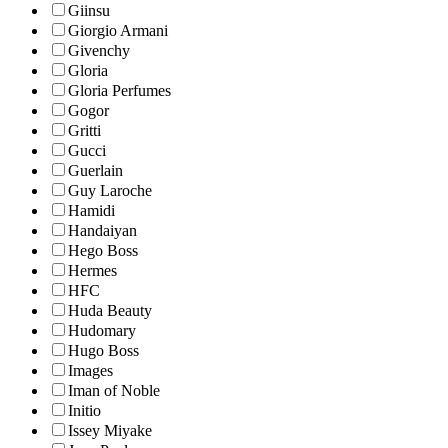
Giinsu
Giorgio Armani
Givenchy
Gloria
Gloria Perfumes
Gogor
Gritti
Gucci
Guerlain
Guy Laroche
Hamidi
Handaiyan
Hego Boss
Hermes
HFC
Huda Beauty
Hudomary
Hugo Boss
Images
Iman of Noble
Initio
Issey Miyake