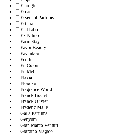
Enough
Escada
Essential Parfums
Estiara
Etat Libre
Ex Nihilo
Farm Stay
Favor Beauty
Fayankou
Fendi
Fit Colors
Fit Me!
Flavia
Floraïku
Fragrance World
Franck Boclet
Franck Olivier
Frederic Malle
Galla Parfums
Genyum
Gian Marco Venturi
Giardino Magico