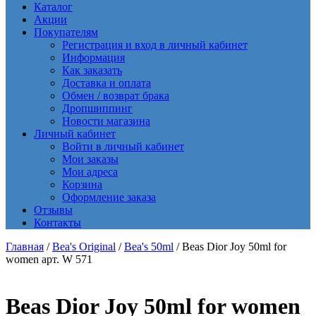
Каталог
Акции
Покупателям
Регистрация и вход в личный кабинет
Информация
Как заказать
Доставка и оплата
Обмен / возврат брака
Дропшиппинг
Новости магазина
Личный кабинет
Войти в личный кабинет
Мои заказы
Мои адреса
Корзина
Оформление заказа
Отзывы
Контакты
Главная
/
Bea's Original
/
Bea's 50ml
/ Beas Dior Joy 50ml for
women арт. W 571
Beas Dior Joy 50ml for women