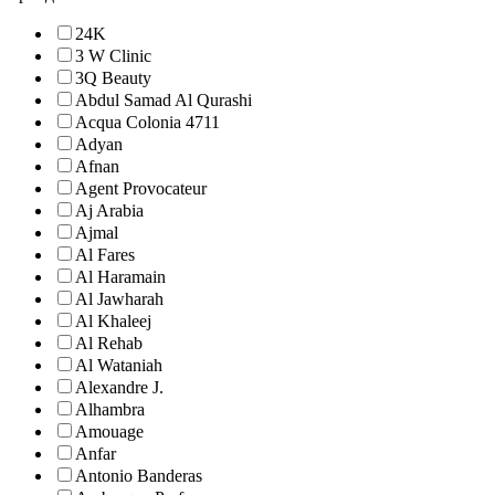
24K
3 W Clinic
3Q Beauty
Abdul Samad Al Qurashi
Acqua Colonia 4711
Adyan
Afnan
Agent Provocateur
Aj Arabia
Ajmal
Al Fares
Al Haramain
Al Jawharah
Al Khaleej
Al Rehab
Al Wataniah
Alexandre J.
Alhambra
Amouage
Anfar
Antonio Banderas