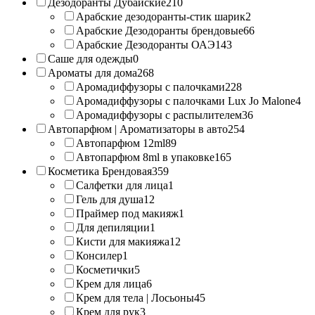
Дезодоранты Дубайские
210
Арабские дезодоранты-стик шарик
2
Арабские Дезодоранты брендовые
66
Арабские Дезодоранты ОАЭ
143
Саше для одежды
0
Ароматы для дома
268
Аромадиффузоры с палочками
228
Аромадиффузоры с палочками Lux Jo Malone
4
Аромадиффузоры с распылителем
36
Автопарфюм | Ароматизаторы в авто
254
Автопарфюм 12ml
89
Автопарфюм 8ml в упаковке
165
Косметика Брендовая
359
Салфетки для лица
1
Гель для душа
12
Праймер под макияж
1
Для депиляции
1
Кисти для макияжа
12
Консилер
1
Косметички
5
Крем для лица
6
Крем для тела | Лосьоны
45
Крем для рук
3