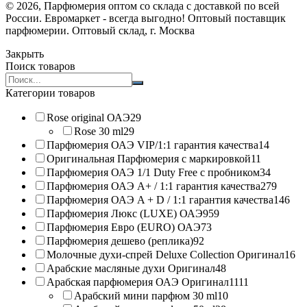
© 2026, Парфюмерия оптом со склада с доставкой по всей
России. Евромаркет - всегда выгодно! Оптовый поставщик
парфюмерии. Оптовый склад, г. Москва
Закрыть
Поиск товаров
Search
products:
Категории товаров
Rose original ОАЭ
29
Rose 30 ml
29
Парфюмерия ОАЭ VIP/1:1 гарантия качества
14
Оригинальная Парфюмерия с маркировкой
11
Парфюмерия ОАЭ 1/1 Duty Free с пробником
34
Парфюмерия ОАЭ A+ / 1:1 гарантия качества
279
Парфюмерия ОАЭ A + D / 1:1 гарантия качества
146
Парфюмерия Люкс (LUXE) ОАЭ
959
Парфюмерия Евро (EURO) ОАЭ
73
Парфюмерия дешево (реплика)
92
Молочные духи-спрей Deluxe Collection Оригинал
16
Арабские масляные духи Оригинал
48
Арабская парфюмерия ОАЭ Оригинал
1111
Арабский мини парфюм 30 ml
10