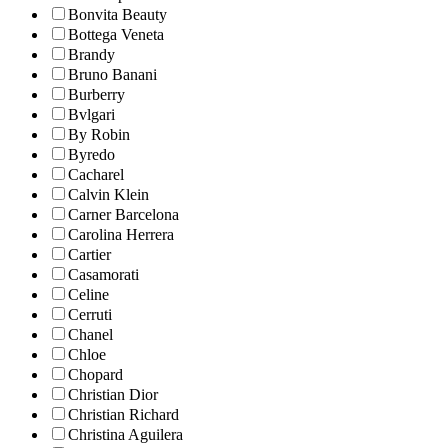
Bonvita Beauty
Bottega Veneta
Brandy
Bruno Banani
Burberry
Bvlgari
By Robin
Byredo
Cacharel
Calvin Klein
Carner Barcelona
Carolina Herrera
Cartier
Casamorati
Celine
Cerruti
Chanel
Chloe
Chopard
Christian Dior
Christian Richard
Christina Aguilera