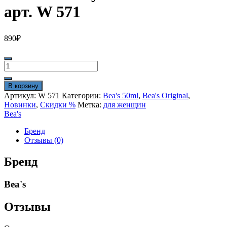
арт. W 571
890
₽
Количество
товара
Beas
В корзину
Dior
Артикул:
W 571
Категории:
Bea's 50ml
,
Bea's Original
,
Joy
Новинки
,
Скидки %
Метка:
для женщин
50ml
Bea's
for
women
Бренд
арт.
Отзывы (0)
W
571
Бренд
Bea's
Отзывы