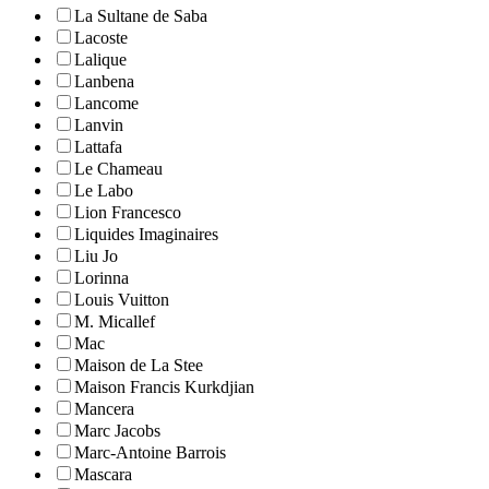
La Sultane de Saba
Lacoste
Lalique
Lanbena
Lancome
Lanvin
Lattafa
Le Chameau
Le Labo
Lion Francesco
Liquides Imaginaires
Liu Jo
Lorinna
Louis Vuitton
M. Micallef
Mac
Maison de La Stee
Maison Francis Kurkdjian
Mancera
Marc Jacobs
Marc-Antoine Barrois
Mascara