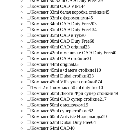
Компакт 30-32ml ОАЭ Duty Free
129
Компакт 30ml ОАЭ VIP
144
Компакт 33ml белая коробка стойкие
45
Компакт 33ml с феромонами
45
Компакт 34ml ОАЭ Duty Free
203
Компакт 35ml ОАЭ Duty Free
134
Компакт 35ml ОАЭ в тубе
0
Компакт 38ml ОАЭ Duty Free
68
Компакт 40ml ОАЭ original
23
Компакт 42ml в мешочке ОАЭ Duty Free
40
Компакт 42ml ОАЭ стойкие
31
Компакт 44ml original
23
Компакт 45ml a+d мега стойкие
110
Компакт 45ml Dubai стойкий
23
Компакт 45ml VIP супер стойкий
74
Twist 2 в 1 компакт 50 ml duty free
10
Компакт 50ml Дьюти Фри супер стойкий
49
Компакт 50ml ОАЭ супер стойкие
217
Компакт 50ml с мешочком
19
Компакт 55ml супер стойкие
62
Компакт 60ml Arriviste Нидерланды
59
Компакт 62ml Dubai Duty Free
64
Компакт 64ml ОАЭ
40