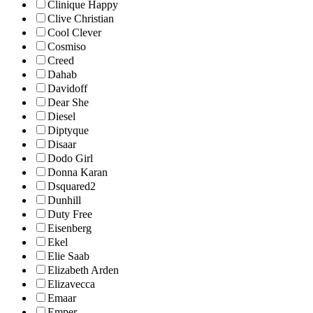
Clinique Happy
Clive Christian
Cool Clever
Cosmiso
Creed
Dahab
Davidoff
Dear She
Diesel
Diptyque
Disaar
Dodo Girl
Donna Karan
Dsquared2
Dunhill
Duty Free
Eisenberg
Ekel
Elie Saab
Elizabeth Arden
Elizavecca
Emaar
Emper