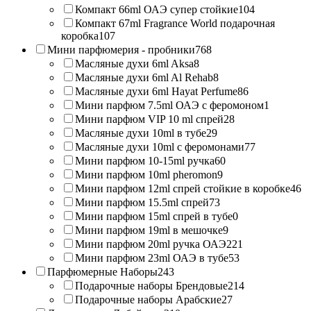
Компакт 66ml ОАЭ супер стойкие
104
Компакт 67ml Fragrance World подарочная
коробка
107
Мини парфюмерия - пробники
768
Масляные духи 6ml Aksa
8
Масляные духи 6ml Al Rehab
8
Масляные духи 6ml Hayat Perfume
86
Мини парфюм 7.5ml ОАЭ с феромоном
1
Мини парфюм VIP 10 ml спрей
28
Масляные духи 10ml в тубе
29
Масляные духи 10ml с феромонами
77
Мини парфюм 10-15ml ручка
60
Мини парфюм 10ml pheromon
9
Мини парфюм 12ml спрей стойкие в коробке
46
Мини парфюм 15.5ml спрей
73
Мини парфюм 15ml спрей в тубе
0
Мини парфюм 19ml в мешочке
9
Мини парфюм 20ml ручка ОАЭ
221
Мини парфюм 23ml ОАЭ в тубе
53
Парфюмерные Наборы
243
Подарочные наборы Брендовые
214
Подарочные наборы Арабские
27