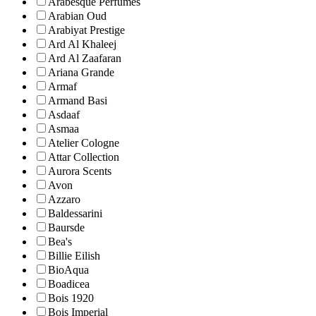
Arabesque Perfumes
Arabian Oud
Arabiyat Prestige
Ard Al Khaleej
Ard Al Zaafaran
Ariana Grande
Armaf
Armand Basi
Asdaaf
Asmaa
Atelier Cologne
Attar Collection
Aurora Scents
Avon
Azzaro
Baldessarini
Baursde
Bea's
Billie Eilish
BioAqua
Boadicea
Bois 1920
Bois Imperial