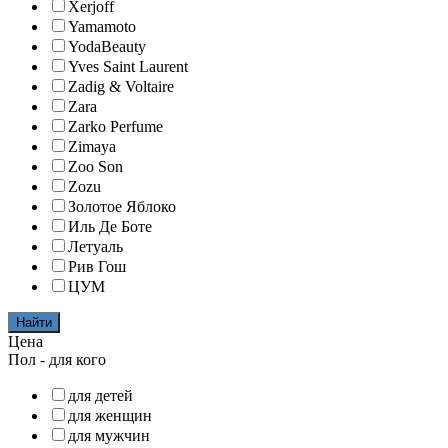
Xerjoff
Yamamoto
YodaBeauty
Yves Saint Laurent
Zadig & Voltaire
Zara
Zarko Perfume
Zimaya
Zoo Son
Zozu
Золотое Яблоко
Иль Де Боте
Летуаль
Рив Гош
ЦУМ
Найти
Цена
Пол - для кого
для детей
для женщин
для мужчин