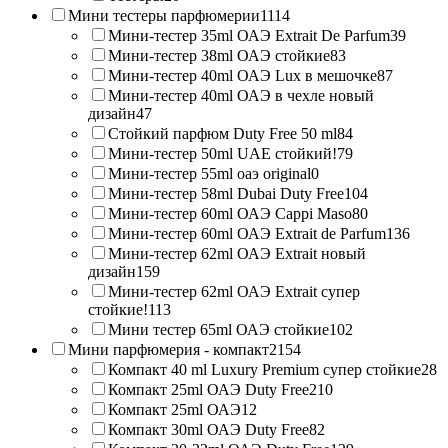
Мини тестеры парфюмерии
1114
Мини-тестер 35ml ОАЭ Extrait De Parfum
39
Мини-тестер 38ml ОАЭ стойкие
83
Мини-тестер 40ml ОАЭ Lux в мешочке
87
Мини-тестер 40ml ОАЭ в чехле новый
дизайн
47
Стойкий парфюм Duty Free 50 ml
84
Мини-тестер 50ml UAE стойкий!
79
Мини-тестер 55ml оаэ original
0
Мини-тестер 58ml Dubai Duty Free
104
Мини-тестер 60ml ОАЭ Cappi Maso
80
Мини-тестер 60ml ОАЭ Extrait de Parfum
136
Мини-тестер 62ml ОАЭ Extrait новый
дизайн
159
Мини-тестер 62ml ОАЭ Extrait супер
стойкие!
113
Мини тестер 65ml ОАЭ стойкие
102
Мини парфюмерия - компакт
2154
Компакт 40 ml Luxury Premium супер стойкие
28
Компакт 25ml ОАЭ Duty Free
210
Компакт 25ml ОАЭ
12
Компакт 30ml ОАЭ Duty Free
82