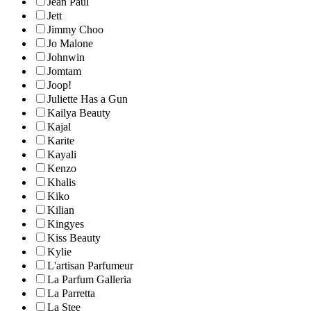
Jean Paul
Jett
Jimmy Choo
Jo Malone
Johnwin
Jomtam
Joop!
Juliette Has a Gun
Kailya Beauty
Kajal
Karite
Kayali
Kenzo
Khalis
Kiko
Kilian
Kingyes
Kiss Beauty
Kylie
L'artisan Parfumeur
La Parfum Galleria
La Parretta
La Stee