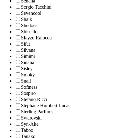
Senana
Sergio Tacchini
Sevencool
Shaik
Shedoes
Shiseido
SIayzu Raioceu
Sifat
Silvana
Simimi
Sinana
Sisley
Smoky
Snail
Softness
Sospiro
Stefano Ricci
Stephane Humbert Lucas
Sterling Parfums
Swarovski
Syn-Ake
Taboo
Tanako