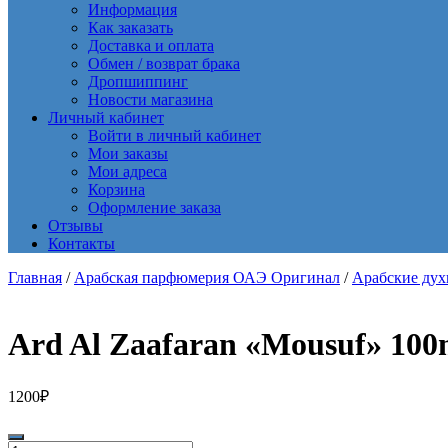
Информация
Как заказать
Доставка и оплата
Обмен / возврат брака
Дропшиппинг
Новости магазина
Личный кабинет
Войти в личный кабинет
Мои заказы
Мои адреса
Корзина
Оформление заказа
Отзывы
Контакты
Главная
/
Арабская парфюмерия ОАЭ Оригинал
/
Арабские ду
Ard Al Zaafaran «Mousuf» 10
1200
₽