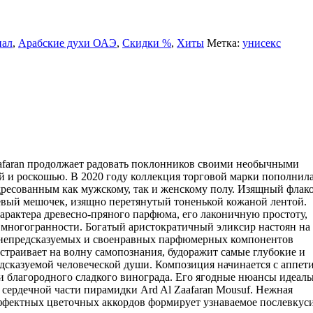
нал
,
Арабские духи ОАЭ
,
Скидки %
,
Хиты
Метка:
унисекс
afaran продолжает радовать поклонников своими необычными
 и роскошью. В 2020 году коллекция торговой марки пополнил
дресованным как мужскому, так и женскому полу. Изящный флак
евый мешочек, изящно перетянутый тоненькой кожаной лентой.
арактера древесно-пряного парфюма, его лаконичную простоту,
й многогранности. Богатый аристократичный эликсир настоян на
х непредсказуемых и своенравных парфюмерных компонентов
страивает на волну самопознания, будоражит самые глубокие и
дсказуемой человеческой души. Композиция начинается с аппет
и благородного сладкого винограда. Его ягодные нюансы идеаль
сердечной части пирамидки Ard Al Zaafaran Mousuf. Нежная
эффектных цветочных аккордов формирует узнаваемое послевкус