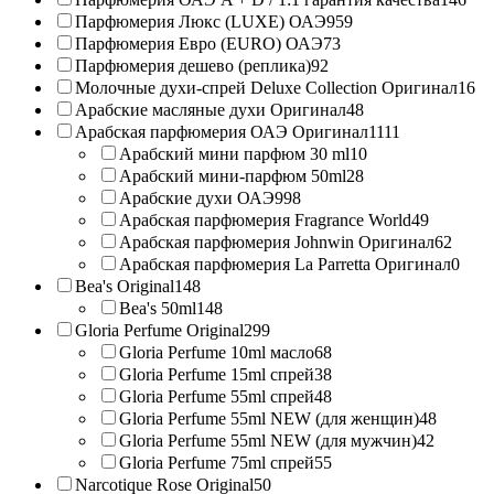
Парфюмерия Люкс (LUXE) ОАЭ
959
Парфюмерия Евро (EURO) ОАЭ
73
Парфюмерия дешево (реплика)
92
Молочные духи-спрей Deluxe Collection Оригинал
16
Арабские масляные духи Оригинал
48
Арабская парфюмерия ОАЭ Оригинал
1111
Арабский мини парфюм 30 ml
10
Арабский мини-парфюм 50ml
28
Арабские духи ОАЭ
998
Арабская парфюмерия Fragrance World
49
Арабская парфюмерия Johnwin Оригинал
62
Арабская парфюмерия La Parretta Оригинал
0
Bea's Original
148
Bea's 50ml
148
Gloria Perfume Original
299
Gloria Perfume 10ml масло
68
Gloria Perfume 15ml спрей
38
Gloria Perfume 55ml спрей
48
Gloria Perfume 55ml NEW (для женщин)
48
Gloria Perfume 55ml NEW (для мужчин)
42
Gloria Perfume 75ml спрей
55
Narcotique Rose Original
50