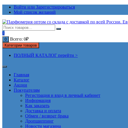
Перейти
Войти или Зарегистрироваться
к
Мой список желаний
содержимому
0
Всего:
0
₽
0
Категории товаров
ПОЛНЫЙ КАТАЛОГ перейти >
Главная
Каталог
Акции
Покупателям
Регистрация и вход в личный кабинет
Информация
Как заказать
Доставка и оплата
Обмен / возврат брака
Дропшиппинг
Новости магазина