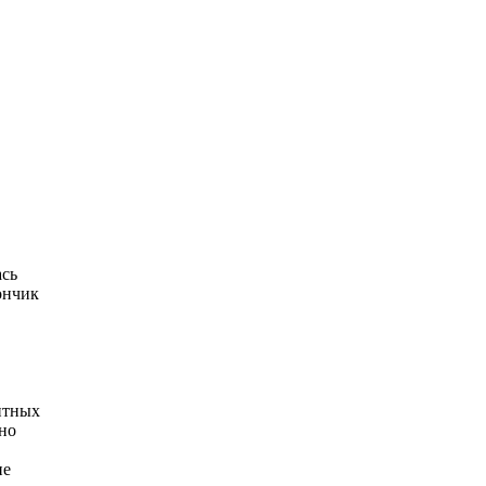
ась
ончик
итных
но
ие