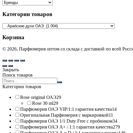
Категории товаров
Корзина
© 2026, Парфюмерия оптом со склада с доставкой по всей Рос
Закрыть
Поиск товаров
Search
products:
Категории товаров
Rose original ОАЭ
29
Rose 30 ml
29
Парфюмерия ОАЭ VIP/1:1 гарантия качества
14
Оригинальная Парфюмерия с маркировкой
11
Парфюмерия ОАЭ 1/1 Duty Free с пробником
34
Парфюмерия ОАЭ A+ / 1:1 гарантия качества
279
Парфюмерия ОАЭ A + D / 1:1 гарантия качества
146