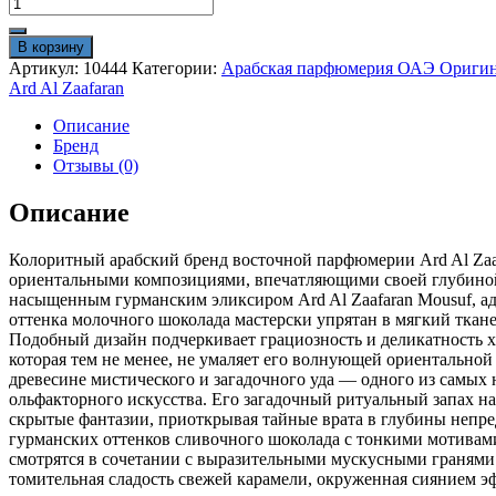
Количество
товара
Ard
В корзину
Al
Артикул:
10444
Категории:
Арабская парфюмерия ОАЭ Ориги
Zaafaran
Ard Al Zaafaran
"Mousuf"
100ml
Описание
ОАЭ
Бренд
унисекс
Отзывы (0)
оригинал
Описание
Колоритный арабский бренд восточной парфюмерии Ard Al Za
ориентальными композициями, впечатляющими своей глубиной
насыщенным гурманским эликсиром Ard Al Zaafaran Mousuf, а
оттенка молочного шоколада мастерски упрятан в мягкий ткан
Подобный дизайн подчеркивает грациозность и деликатность х
которая тем не менее, не умаляет его волнующей ориентально
древесине мистического и загадочного уда — одного из самы
ольфакторного искусства. Его загадочный ритуальный запах на
скрытые фантазии, приоткрывая тайные врата в глубины непре
гурманских оттенков сливочного шоколада с тонкими мотивам
смотрятся в сочетании с выразительными мускусными гранями 
томительная сладость свежей карамели, окруженная сиянием 