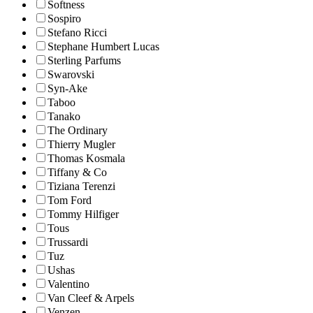
Softness
Sospiro
Stefano Ricci
Stephane Humbert Lucas
Sterling Parfums
Swarovski
Syn-Ake
Taboo
Tanako
The Ordinary
Thierry Mugler
Thomas Kosmala
Tiffany & Co
Tiziana Terenzi
Tom Ford
Tommy Hilfiger
Tous
Trussardi
Tuz
Ushas
Valentino
Van Cleef & Arpels
Venzen