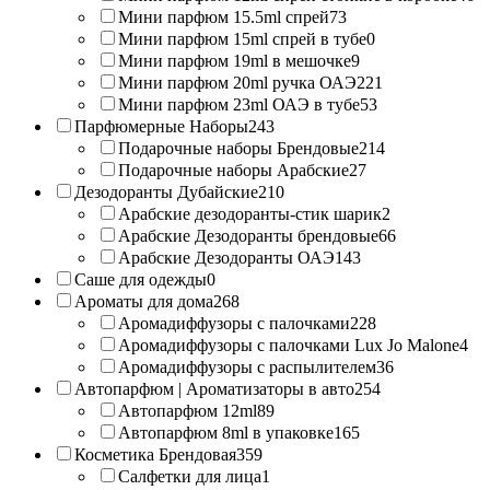
Мини парфюм 15.5ml спрей
73
Мини парфюм 15ml спрей в тубе
0
Мини парфюм 19ml в мешочке
9
Мини парфюм 20ml ручка ОАЭ
221
Мини парфюм 23ml ОАЭ в тубе
53
Парфюмерные Наборы
243
Подарочные наборы Брендовые
214
Подарочные наборы Арабские
27
Дезодоранты Дубайские
210
Арабские дезодоранты-стик шарик
2
Арабские Дезодоранты брендовые
66
Арабские Дезодоранты ОАЭ
143
Саше для одежды
0
Ароматы для дома
268
Аромадиффузоры с палочками
228
Аромадиффузоры с палочками Lux Jo Malone
4
Аромадиффузоры с распылителем
36
Автопарфюм | Ароматизаторы в авто
254
Автопарфюм 12ml
89
Автопарфюм 8ml в упаковке
165
Косметика Брендовая
359
Салфетки для лица
1