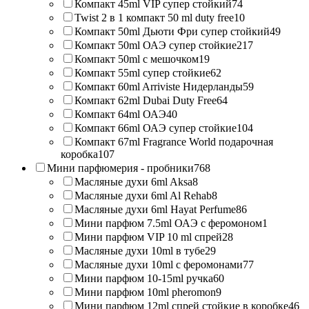
Компакт 45ml VIP супер стойкий
74
Twist 2 в 1 компакт 50 ml duty free
10
Компакт 50ml Дьюти Фри супер стойкий
49
Компакт 50ml ОАЭ супер стойкие
217
Компакт 50ml с мешочком
19
Компакт 55ml супер стойкие
62
Компакт 60ml Arriviste Нидерланды
59
Компакт 62ml Dubai Duty Free
64
Компакт 64ml ОАЭ
40
Компакт 66ml ОАЭ супер стойкие
104
Компакт 67ml Fragrance World подарочная
коробка
107
Мини парфюмерия - пробники
768
Масляные духи 6ml Aksa
8
Масляные духи 6ml Al Rehab
8
Масляные духи 6ml Hayat Perfume
86
Мини парфюм 7.5ml ОАЭ с феромоном
1
Мини парфюм VIP 10 ml спрей
28
Масляные духи 10ml в тубе
29
Масляные духи 10ml с феромонами
77
Мини парфюм 10-15ml ручка
60
Мини парфюм 10ml pheromon
9
Мини парфюм 12ml спрей стойкие в коробке
46