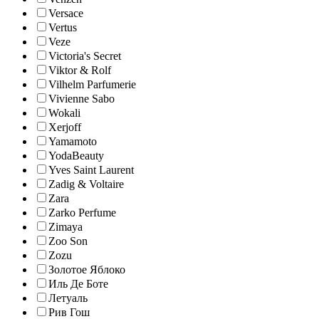
Versace
Vertus
Veze
Victoria's Secret
Viktor & Rolf
Vilhelm Parfumerie
Vivienne Sabo
Wokali
Xerjoff
Yamamoto
YodaBeauty
Yves Saint Laurent
Zadig & Voltaire
Zara
Zarko Perfume
Zimaya
Zoo Son
Zozu
Золотое Яблоко
Иль Де Боте
Летуаль
Рив Гош