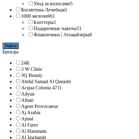
Уход за волосами
5
Косметика Лечебная
1
1000 мелочей
61
Блоттеры
1
Подарочные пакеты
51
Флакончики | Атомайзеры
8
Найти
Бренды
24K
3 W Clinic
3Q Beauty
Abdul Samad Al Qurashi
Acqua Colonia 4711
Adyan
Afnan
Agent Provocateur
Aj Arabia
Ajmal
Al Fares
Al Haramain
Al Jawharah