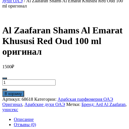
духи ОАЭ
/ Al Zaafaran Shams Al Emarat Khususi Red Oud 100
ml оригинал
Al Zaafaran Shams Al Emarat
Khususi Red Oud 100 ml
оригинал
1500
₽
Количество
товара
Al
В корзину
Zaafaran
Артикул:
68618
Категории:
Арабская парфюмерия ОАЭ
Shams
Оригинал
,
Арабские духи ОАЭ
Метки:
Бренд: Ard Al Zaafaran
,
Al
унисекс
Emarat
Khususi
Описание
Red
Отзывы (0)
Oud