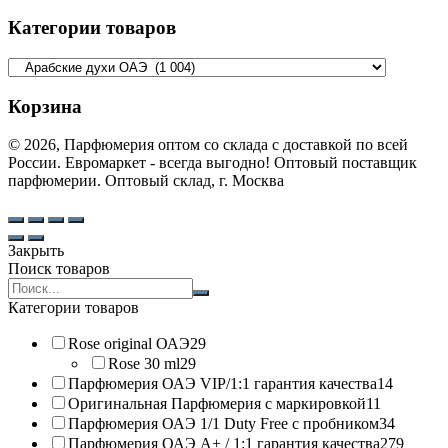
Категории товаров
Корзина
© 2026, Парфюмерия оптом со склада с доставкой по всей
России. Евромаркет - всегда выгодно! Оптовый поставщик
парфюмерии. Оптовый склад, г. Москва
Закрыть
Поиск товаров
Search
products:
Категории товаров
Rose original ОАЭ
29
Rose 30 ml
29
Парфюмерия ОАЭ VIP/1:1 гарантия качества
14
Оригинальная Парфюмерия с маркировкой
11
Парфюмерия ОАЭ 1/1 Duty Free с пробником
34
Парфюмерия ОАЭ A+ / 1:1 гарантия качества
279