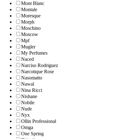
Mont Blanc
Montale
Moresque
Morph
Moschino
Moscow
Mpf
Mugler
My Perfumes
Naced
Narciso Rodriguez
Narcotique Rose
Nasomatto
Nawal
Nina Ricci
Nishane
Nobile
Nude
Nyx
Ollin Professional
Omga
One Spring