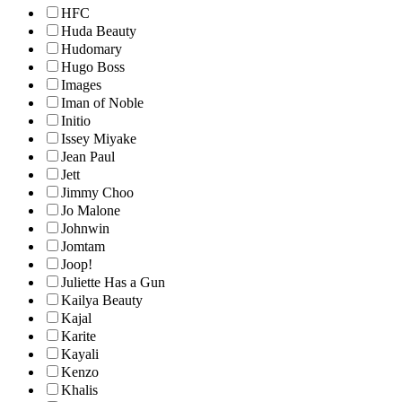
HFC
Huda Beauty
Hudomary
Hugo Boss
Images
Iman of Noble
Initio
Issey Miyake
Jean Paul
Jett
Jimmy Choo
Jo Malone
Johnwin
Jomtam
Joop!
Juliette Has a Gun
Kailya Beauty
Kajal
Karite
Kayali
Kenzo
Khalis