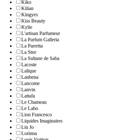
Kiko
Kilian
Kingyes
Kiss Beauty
Kylie
L'artisan Parfumeur
La Parfum Galleria
La Parretta
La Stee
La Sultane de Saba
Lacoste
Lalique
Lanbena
Lancome
Lanvin
Lattafa
Le Chameau
Le Labo
Lion Francesco
Liquides Imaginaires
Liu Jo
Lorinna
Louis Vuitton