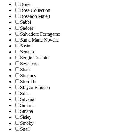
Rorec
Rose Collection
Rosendo Mateu
Sabbi
Sadoer
Salvadore Ferragamo
Santa Maria Novella
Sasimi
Senana
Sergio Tacchini
Sevencool
Shaik
Shedoes
Shiseido
SIayzu Raioceu
Sifat
Silvana
Simimi
Sinana
Sisley
Smoky
Snail