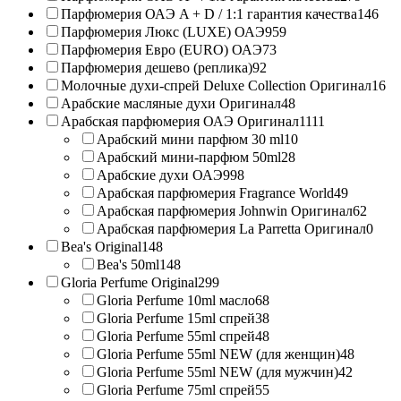
Парфюмерия ОАЭ A + D / 1:1 гарантия качества
146
Парфюмерия Люкс (LUXE) ОАЭ
959
Парфюмерия Евро (EURO) ОАЭ
73
Парфюмерия дешево (реплика)
92
Молочные духи-спрей Deluxe Collection Оригинал
16
Арабские масляные духи Оригинал
48
Арабская парфюмерия ОАЭ Оригинал
1111
Арабский мини парфюм 30 ml
10
Арабский мини-парфюм 50ml
28
Арабские духи ОАЭ
998
Арабская парфюмерия Fragrance World
49
Арабская парфюмерия Johnwin Оригинал
62
Арабская парфюмерия La Parretta Оригинал
0
Bea's Original
148
Bea's 50ml
148
Gloria Perfume Original
299
Gloria Perfume 10ml масло
68
Gloria Perfume 15ml спрей
38
Gloria Perfume 55ml спрей
48
Gloria Perfume 55ml NEW (для женщин)
48
Gloria Perfume 55ml NEW (для мужчин)
42
Gloria Perfume 75ml спрей
55