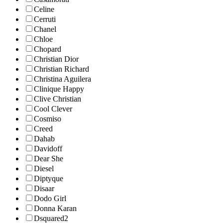
Celine
Cerruti
Chanel
Chloe
Chopard
Christian Dior
Christian Richard
Christina Aguilera
Clinique Happy
Clive Christian
Cool Clever
Cosmiso
Creed
Dahab
Davidoff
Dear She
Diesel
Diptyque
Disaar
Dodo Girl
Donna Karan
Dsquared2