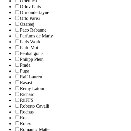
Orientica
Orlov Paris
Ormonde Jayne
Orto Parisi
Ozareej
Paco Rabanne
Parfums de Marly
Paris World
Parle Moi
Penhaligon's
Philipp Plein
Prada
Pupa
Ralf Lauren
Rasasi
Remy Latour
Richard
RiiFFS
Roberto Cavalli
Rochas
Roja
Rolex
Romantic Matte