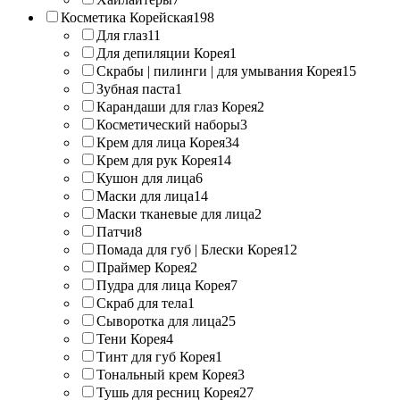
Косметика Корейская
198
Для глаз
11
Для депиляции Корея
1
Скрабы | пилинги | для умывания Корея
15
Зубная паста
1
Карандаши для глаз Корея
2
Косметический наборы
3
Крем для лица Корея
34
Крем для рук Корея
14
Кушон для лица
6
Маски для лица
14
Маски тканевые для лица
2
Патчи
8
Помада для губ | Блески Корея
12
Праймер Корея
2
Пудра для лица Корея
7
Скраб для тела
1
Сыворотка для лица
25
Тени Корея
4
Тинт для губ Корея
1
Тональный крем Корея
3
Тушь для ресниц Корея
27