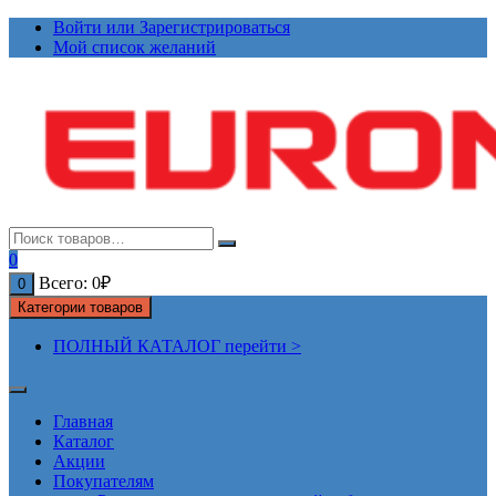
Перейти
Войти или Зарегистрироваться
к
Мой список желаний
содержимому
0
Всего:
0
₽
0
Категории товаров
ПОЛНЫЙ КАТАЛОГ перейти >
Главная
Каталог
Акции
Покупателям