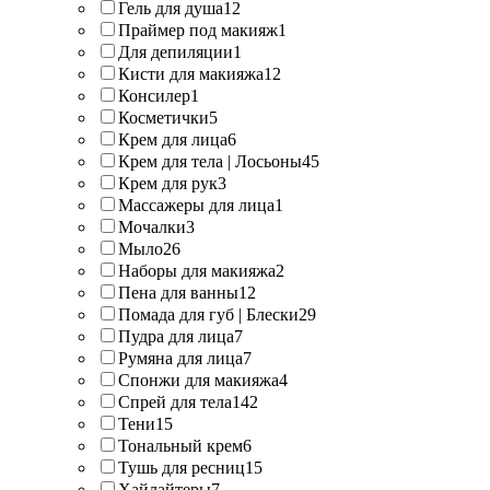
Гель для душа
12
Праймер под макияж
1
Для депиляции
1
Кисти для макияжа
12
Консилер
1
Косметички
5
Крем для лица
6
Крем для тела | Лосьоны
45
Крем для рук
3
Массажеры для лица
1
Мочалки
3
Мыло
26
Наборы для макияжа
2
Пена для ванны
12
Помада для губ | Блески
29
Пудра для лица
7
Румяна для лица
7
Спонжи для макияжа
4
Спрей для тела
142
Тени
15
Тональный крем
6
Тушь для ресниц
15
Хайлайтеры
7