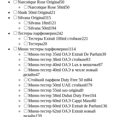
Narcotique Rose Original
50
Narcotique Rose 50ml
50
Shaik 50ml Original
21
Silvana Original
315
Silvana 18ml
121
Silvana 50ml
194
Тестеры парфюмерии
242
Тестеры Extrait 100ml стойкие
221
Тестеры
20
Мини тестеры парфюмерии
1114
Мини-тестер 35ml ОАЭ Extrait De Parfum
39
Мини-тестер 38ml ОАЭ стойкие
83
Мини-тестер 40ml ОАЭ Lux в мешочке
87
Мини-тестер 40ml ОАЭ в чехле новый
дизайн
47
Стойкий парфюм Duty Free 50 ml
84
Мини-тестер 50ml UAE стойкий!
79
Мини-тестер 55ml оаэ original
0
Мини-тестер 58ml Dubai Duty Free
104
Мини-тестер 60ml ОАЭ Cappi Maso
80
Мини-тестер 60ml ОАЭ Extrait de Parfum
136
Мини-тестер 62ml ОАЭ Extrait новый
дизайн
159