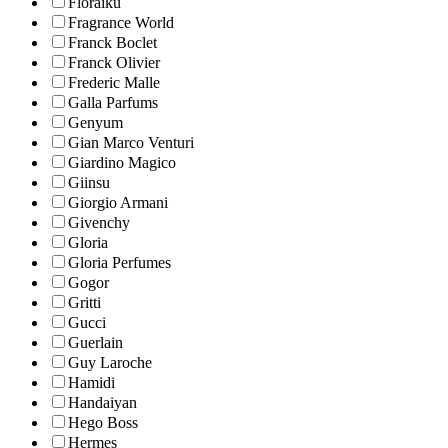
Floraïku
Fragrance World
Franck Boclet
Franck Olivier
Frederic Malle
Galla Parfums
Genyum
Gian Marco Venturi
Giardino Magico
Giinsu
Giorgio Armani
Givenchy
Gloria
Gloria Perfumes
Gogor
Gritti
Gucci
Guerlain
Guy Laroche
Hamidi
Handaiyan
Hego Boss
Hermes