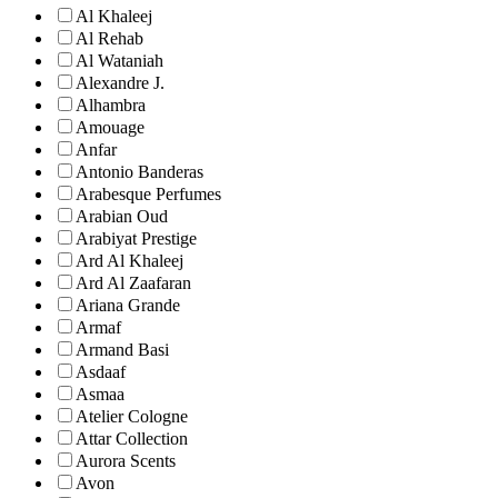
Al Khaleej
Al Rehab
Al Wataniah
Alexandre J.
Alhambra
Amouage
Anfar
Antonio Banderas
Arabesque Perfumes
Arabian Oud
Arabiyat Prestige
Ard Al Khaleej
Ard Al Zaafaran
Ariana Grande
Armaf
Armand Basi
Asdaaf
Asmaa
Atelier Cologne
Attar Collection
Aurora Scents
Avon