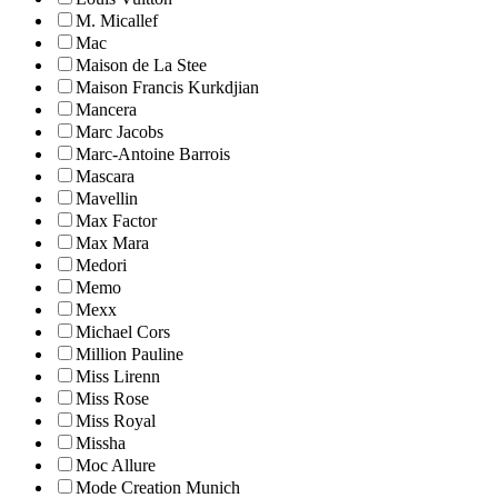
M. Micallef
Mac
Maison de La Stee
Maison Francis Kurkdjian
Mancera
Marc Jacobs
Marc-Antoine Barrois
Mascara
Mavellin
Max Factor
Max Mara
Medori
Memo
Mexx
Michael Cors
Million Pauline
Miss Lirenn
Miss Rose
Miss Royal
Missha
Moc Allure
Mode Creation Munich