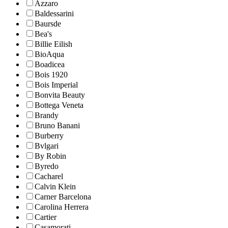
Azzaro
Baldessarini
Baursde
Bea's
Billie Eilish
BioAqua
Boadicea
Bois 1920
Bois Imperial
Bonvita Beauty
Bottega Veneta
Brandy
Bruno Banani
Burberry
Bvlgari
By Robin
Byredo
Cacharel
Calvin Klein
Carner Barcelona
Carolina Herrera
Cartier
Casamorati