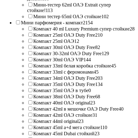
Мини-тестер 62ml ОАЭ Extrait супер
стойкие!
113
Мини тестер 65ml ОАЭ стойкие
102
Мини парфюмерия - компакт
2154
Компакт 40 ml Luxury Premium супер стойкие
28
Компакт 25ml ОАЭ Duty Free
210
Компакт 25ml ОАЭ
12
Компакт 30ml ОАЭ Duty Free
82
Компакт 30-32ml ОАЭ Duty Free
129
Компакт 30ml ОАЭ VIP
144
Компакт 33ml белая коробка стойкие
45
Компакт 33ml с феромонами
45
Компакт 34ml ОАЭ Duty Free
203
Компакт 35ml ОАЭ Duty Free
134
Компакт 35ml ОАЭ в тубе
0
Компакт 38ml ОАЭ Duty Free
68
Компакт 40ml ОАЭ original
23
Компакт 42ml в мешочке ОАЭ Duty Free
40
Компакт 42ml ОАЭ стойкие
31
Компакт 44ml original
23
Компакт 45ml a+d мега стойкие
110
Компакт 45ml Dubai стойкий
23