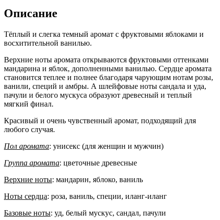
100
Описание
ml
оригинал
Тёплый и слегка темный аромат с фруктовыми яблоками и
восхитительной ванилью.
Верхние ноты аромата открываются фруктовыми оттенками
мандарина и яблок, дополненными ванилью. С
ердце аромата
становится теплее и полнее благодаря чарующим нотам розы,
ванили, специй и амбры. А шлейфовые ноты сандала и уда,
пачули и белого мускуса образуют древесный и теплый
мягкий финал.
Красивый и очень чувственный аромат, подходящий для
любого случая.
Пол аромата
: унисекс (для женщин и мужчин)
Группа аромата
: цветочные древесные
Верхние ноты
:
мандарин, яблоко, ваниль
Ноты сердца
:
роза, ваниль, специи, иланг-иланг
Базовые ноты
: у
д, белый мускус, сандал, пачули