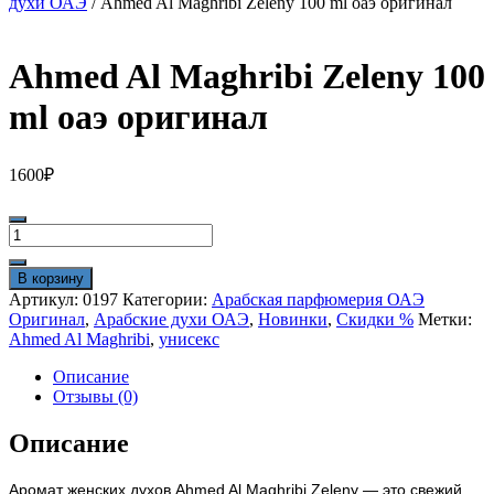
духи ОАЭ
/ Ahmed Al Maghribi Zeleny 100 ml оаэ оригинал
Ahmed Al Maghribi Zeleny 100
ml оаэ оригинал
1600
₽
Количество
товара
Ahmed
В корзину
Al
Артикул:
0197
Категории:
Арабская парфюмерия ОАЭ
Maghribi
Оригинал
,
Арабские духи ОАЭ
,
Новинки
,
Скидки %
Метки:
Zeleny
Ahmed Al Maghribi
,
унисекс
100
ml
Описание
оаэ
Отзывы (0)
оригинал
Описание
Аромат женских духов Ahmed Al Maghribi Zeleny — это свежий,