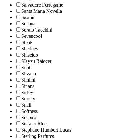
Salvadore Ferragamo
Santa Maria Novella
Sasimi
Senana
Sergio Tacchini
Sevencool
Shaik
Shedoes
Shiseido
SIayzu Raioceu
Sifat
Silvana
Simimi
Sinana
Sisley
Smoky
Snail
Softness
Sospiro
Stefano Ricci
Stephane Humbert Lucas
Sterling Parfums