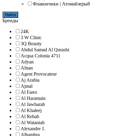
Флакончики | Атомайзеры
8
Найти
Бренды
24K
3 W Clinic
3Q Beauty
Abdul Samad Al Qurashi
Acqua Colonia 4711
Adyan
Afnan
Agent Provocateur
Aj Arabia
Ajmal
Al Fares
Al Haramain
Al Jawharah
Al Khaleej
Al Rehab
Al Wataniah
Alexandre J.
Alhambra