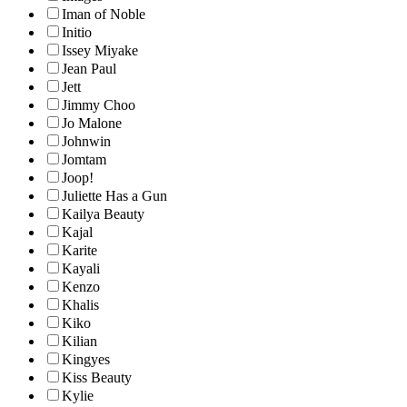
Iman of Noble
Initio
Issey Miyake
Jean Paul
Jett
Jimmy Choo
Jo Malone
Johnwin
Jomtam
Joop!
Juliette Has a Gun
Kailya Beauty
Kajal
Karite
Kayali
Kenzo
Khalis
Kiko
Kilian
Kingyes
Kiss Beauty
Kylie