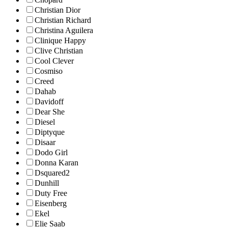
Christian Dior
Christian Richard
Christina Aguilera
Clinique Happy
Clive Christian
Cool Clever
Cosmiso
Creed
Dahab
Davidoff
Dear She
Diesel
Diptyque
Disaar
Dodo Girl
Donna Karan
Dsquared2
Dunhill
Duty Free
Eisenberg
Ekel
Elie Saab