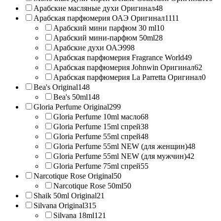
Арабские масляные духи Оригинал
48
Арабская парфюмерия ОАЭ Оригинал
1111
Арабский мини парфюм 30 ml
10
Арабский мини-парфюм 50ml
28
Арабские духи ОАЭ
998
Арабская парфюмерия Fragrance World
49
Арабская парфюмерия Johnwin Оригинал
62
Арабская парфюмерия La Parretta Оригинал
0
Bea's Original
148
Bea's 50ml
148
Gloria Perfume Original
299
Gloria Perfume 10ml масло
68
Gloria Perfume 15ml спрей
38
Gloria Perfume 55ml спрей
48
Gloria Perfume 55ml NEW (для женщин)
48
Gloria Perfume 55ml NEW (для мужчин)
42
Gloria Perfume 75ml спрей
55
Narcotique Rose Original
50
Narcotique Rose 50ml
50
Shaik 50ml Original
21
Silvana Original
315
Silvana 18ml
121