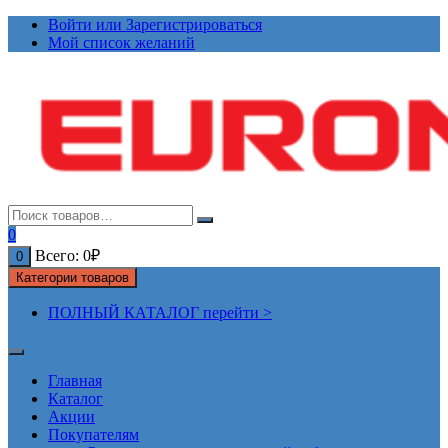
Перейти
Войти или Зарегистрироваться
к
Мой список желаний
содержимому
0
Всего:
0
₽
0
Категории товаров
ПОЛНЫЙ КАТАЛОГ перейти >
Главная
Каталог
Акции
Покупателям