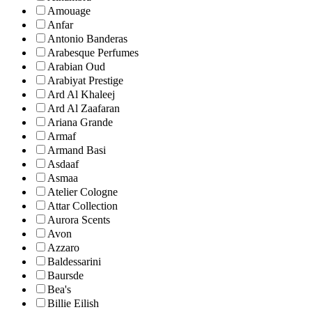
Amouage
Anfar
Antonio Banderas
Arabesque Perfumes
Arabian Oud
Arabiyat Prestige
Ard Al Khaleej
Ard Al Zaafaran
Ariana Grande
Armaf
Armand Basi
Asdaaf
Asmaa
Atelier Cologne
Attar Collection
Aurora Scents
Avon
Azzaro
Baldessarini
Baursde
Bea's
Billie Eilish