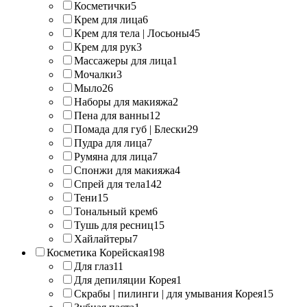
Косметички
5
Крем для лица
6
Крем для тела | Лосьоны
45
Крем для рук
3
Массажеры для лица
1
Мочалки
3
Мыло
26
Наборы для макияжа
2
Пена для ванны
12
Помада для губ | Блески
29
Пудра для лица
7
Румяна для лица
7
Спонжи для макияжа
4
Спрей для тела
142
Тени
15
Тональный крем
6
Тушь для ресниц
15
Хайлайтеры
7
Косметика Корейская
198
Для глаз
11
Для депиляции Корея
1
Скрабы | пилинги | для умывания Корея
15