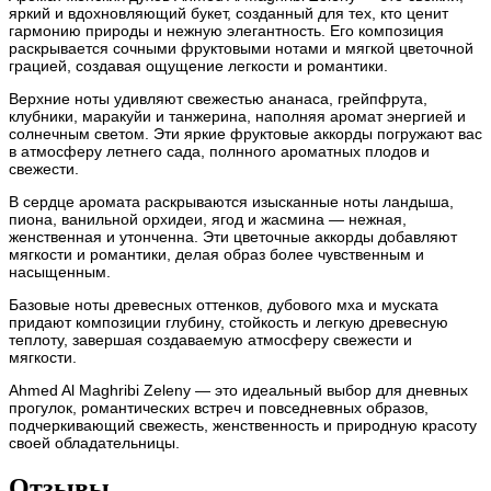
яркий и вдохновляющий букет, созданный для тех, кто ценит
гармонию природы и нежную элегантность. Его композиция
раскрывается сочными фруктовыми нотами и мягкой цветочной
грацией, создавая ощущение легкости и романтики.
Верхние ноты удивляют свежестью ананаса, грейпфрута,
клубники, маракуйи и танжерина, наполняя аромат энергией и
солнечным светом. Эти яркие фруктовые аккорды погружают вас
в атмосферу летнего сада, полнного ароматных плодов и
свежести.
В сердце аромата раскрываются изысканные ноты ландыша,
пиона, ванильной орхидеи, ягод и жасмина — нежная,
женственная и утонченна. Эти цветочные аккорды добавляют
мягкости и романтики, делая образ более чувственным и
насыщенным.
Базовые ноты древесных оттенков, дубового мха и муската
придают композиции глубину, стойкость и легкую древесную
теплоту, завершая создаваемую атмосферу свежести и
мягкости.
Ahmed Al Maghribi Zeleny — это идеальный выбор для дневных
прогулок, романтических встреч и повседневных образов,
подчеркивающий свежесть, женственность и природную красоту
своей обладательницы.
Отзывы