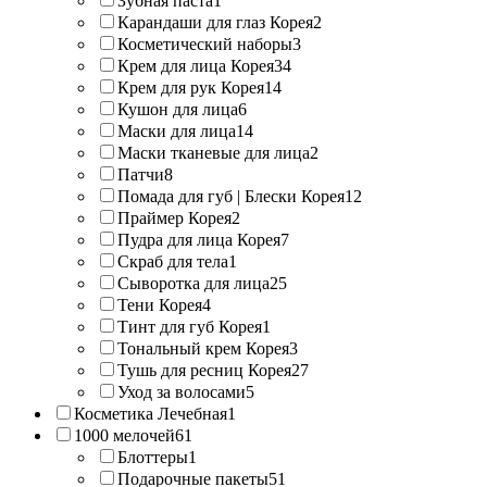
Зубная паста
1
Карандаши для глаз Корея
2
Косметический наборы
3
Крем для лица Корея
34
Крем для рук Корея
14
Кушон для лица
6
Маски для лица
14
Маски тканевые для лица
2
Патчи
8
Помада для губ | Блески Корея
12
Праймер Корея
2
Пудра для лица Корея
7
Скраб для тела
1
Сыворотка для лица
25
Тени Корея
4
Тинт для губ Корея
1
Тональный крем Корея
3
Тушь для ресниц Корея
27
Уход за волосами
5
Косметика Лечебная
1
1000 мелочей
61
Блоттеры
1
Подарочные пакеты
51