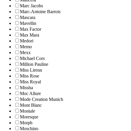
Marc Jacobs
Marc-Antoine Barrois
Mascara
Mavellin
Max Factor
Max Mara
Medori
Memo
Mexx
Michael Cors
Million Pauline
Miss Lirenn
Miss Rose
Miss Royal
Missha
Moc Allure
Mode Creation Munich
Mont Blanc
Montale
Moresque
Morph
Moschino