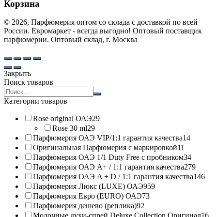
Корзина
© 2026, Парфюмерия оптом со склада с доставкой по всей
России. Евромаркет - всегда выгодно! Оптовый поставщик
парфюмерии. Оптовый склад, г. Москва
Закрыть
Поиск товаров
Search
products:
Категории товаров
Rose original ОАЭ
29
Rose 30 ml
29
Парфюмерия ОАЭ VIP/1:1 гарантия качества
14
Оригинальная Парфюмерия с маркировкой
11
Парфюмерия ОАЭ 1/1 Duty Free с пробником
34
Парфюмерия ОАЭ A+ / 1:1 гарантия качества
279
Парфюмерия ОАЭ A + D / 1:1 гарантия качества
146
Парфюмерия Люкс (LUXE) ОАЭ
959
Парфюмерия Евро (EURO) ОАЭ
73
Парфюмерия дешево (реплика)
92
Молочные духи-спрей Deluxe Collection Оригинал
16