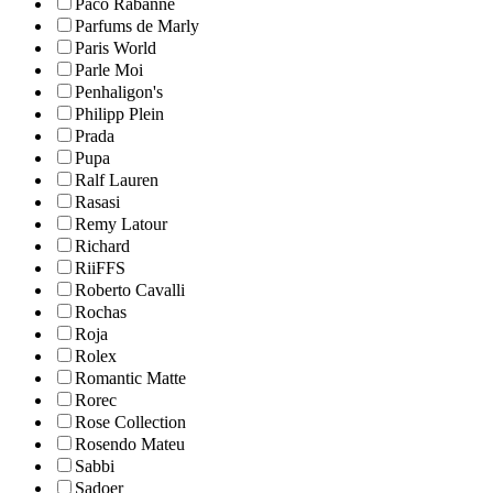
Paco Rabanne
Parfums de Marly
Paris World
Parle Moi
Penhaligon's
Philipp Plein
Prada
Pupa
Ralf Lauren
Rasasi
Remy Latour
Richard
RiiFFS
Roberto Cavalli
Rochas
Roja
Rolex
Romantic Matte
Rorec
Rose Collection
Rosendo Mateu
Sabbi
Sadoer