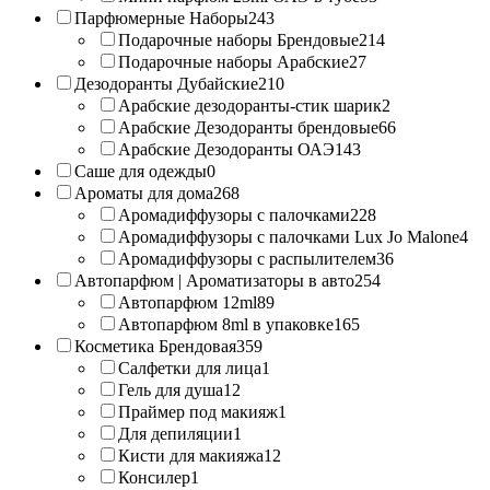
Парфюмерные Наборы
243
Подарочные наборы Брендовые
214
Подарочные наборы Арабские
27
Дезодоранты Дубайские
210
Арабские дезодоранты-стик шарик
2
Арабские Дезодоранты брендовые
66
Арабские Дезодоранты ОАЭ
143
Саше для одежды
0
Ароматы для дома
268
Аромадиффузоры с палочками
228
Аромадиффузоры с палочками Lux Jo Malone
4
Аромадиффузоры с распылителем
36
Автопарфюм | Ароматизаторы в авто
254
Автопарфюм 12ml
89
Автопарфюм 8ml в упаковке
165
Косметика Брендовая
359
Салфетки для лица
1
Гель для душа
12
Праймер под макияж
1
Для депиляции
1
Кисти для макияжа
12
Консилер
1