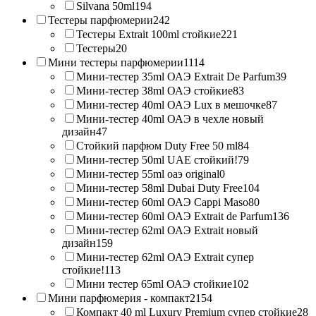
Silvana 50ml
194
Тестеры парфюмерии
242
Тестеры Extrait 100ml стойкие
221
Тестеры
20
Мини тестеры парфюмерии
1114
Мини-тестер 35ml ОАЭ Extrait De Parfum
39
Мини-тестер 38ml ОАЭ стойкие
83
Мини-тестер 40ml ОАЭ Lux в мешочке
87
Мини-тестер 40ml ОАЭ в чехле новый
дизайн
47
Стойкий парфюм Duty Free 50 ml
84
Мини-тестер 50ml UAE стойкий!
79
Мини-тестер 55ml оаэ original
0
Мини-тестер 58ml Dubai Duty Free
104
Мини-тестер 60ml ОАЭ Cappi Maso
80
Мини-тестер 60ml ОАЭ Extrait de Parfum
136
Мини-тестер 62ml ОАЭ Extrait новый
дизайн
159
Мини-тестер 62ml ОАЭ Extrait супер
стойкие!
113
Мини тестер 65ml ОАЭ стойкие
102
Мини парфюмерия - компакт
2154
Компакт 40 ml Luxury Premium супер стойкие
28