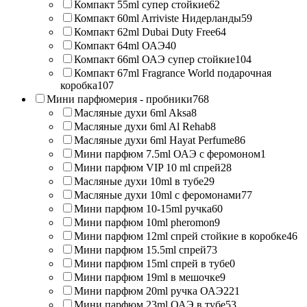
Компакт 55ml супер стойкие
62
Компакт 60ml Arriviste Нидерланды
59
Компакт 62ml Dubai Duty Free
64
Компакт 64ml ОАЭ
40
Компакт 66ml ОАЭ супер стойкие
104
Компакт 67ml Fragrance World подарочная
коробка
107
Мини парфюмерия - пробники
768
Масляные духи 6ml Aksa
8
Масляные духи 6ml Al Rehab
8
Масляные духи 6ml Hayat Perfume
86
Мини парфюм 7.5ml ОАЭ с феромоном
1
Мини парфюм VIP 10 ml спрей
28
Масляные духи 10ml в тубе
29
Масляные духи 10ml с феромонами
77
Мини парфюм 10-15ml ручка
60
Мини парфюм 10ml pheromon
9
Мини парфюм 12ml спрей стойкие в коробке
46
Мини парфюм 15.5ml спрей
73
Мини парфюм 15ml спрей в тубе
0
Мини парфюм 19ml в мешочке
9
Мини парфюм 20ml ручка ОАЭ
221
Мини парфюм 23ml ОАЭ в тубе
53