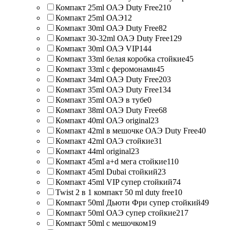
Компакт 25ml ОАЭ Duty Free
210
Компакт 25ml ОАЭ
12
Компакт 30ml ОАЭ Duty Free
82
Компакт 30-32ml ОАЭ Duty Free
129
Компакт 30ml ОАЭ VIP
144
Компакт 33ml белая коробка стойкие
45
Компакт 33ml с феромонами
45
Компакт 34ml ОАЭ Duty Free
203
Компакт 35ml ОАЭ Duty Free
134
Компакт 35ml ОАЭ в тубе
0
Компакт 38ml ОАЭ Duty Free
68
Компакт 40ml ОАЭ original
23
Компакт 42ml в мешочке ОАЭ Duty Free
40
Компакт 42ml ОАЭ стойкие
31
Компакт 44ml original
23
Компакт 45ml a+d мега стойкие
110
Компакт 45ml Dubai стойкий
23
Компакт 45ml VIP супер стойкий
74
Twist 2 в 1 компакт 50 ml duty free
10
Компакт 50ml Дьюти Фри супер стойкий
49
Компакт 50ml ОАЭ супер стойкие
217
Компакт 50ml с мешочком
19