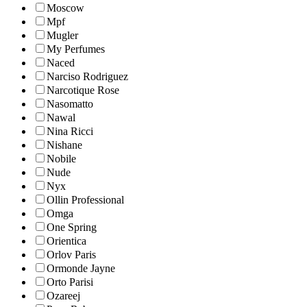
Moscow
Mpf
Mugler
My Perfumes
Naced
Narciso Rodriguez
Narcotique Rose
Nasomatto
Nawal
Nina Ricci
Nishane
Nobile
Nude
Nyx
Ollin Professional
Omga
One Spring
Orientica
Orlov Paris
Ormonde Jayne
Orto Parisi
Ozareej