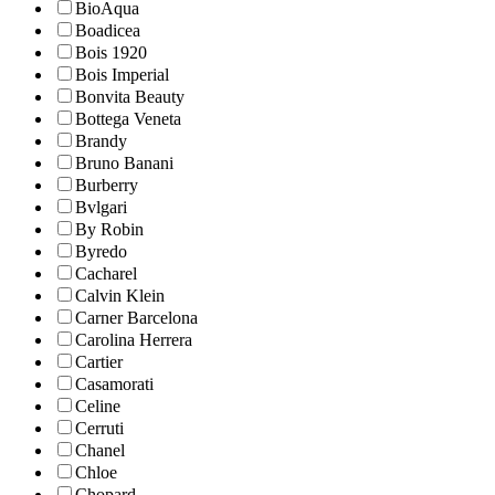
BioAqua
Boadicea
Bois 1920
Bois Imperial
Bonvita Beauty
Bottega Veneta
Brandy
Bruno Banani
Burberry
Bvlgari
By Robin
Byredo
Cacharel
Calvin Klein
Carner Barcelona
Carolina Herrera
Cartier
Casamorati
Celine
Cerruti
Chanel
Chloe
Chopard