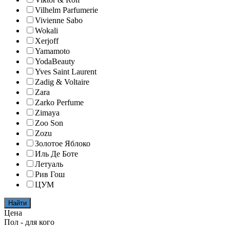
Vilhelm Parfumerie
Vivienne Sabo
Wokali
Xerjoff
Yamamoto
YodaBeauty
Yves Saint Laurent
Zadig & Voltaire
Zara
Zarko Perfume
Zimaya
Zoo Son
Zozu
Золотое Яблоко
Иль Де Боте
Летуаль
Рив Гош
ЦУМ
Найти
Цена
Пол - для кого