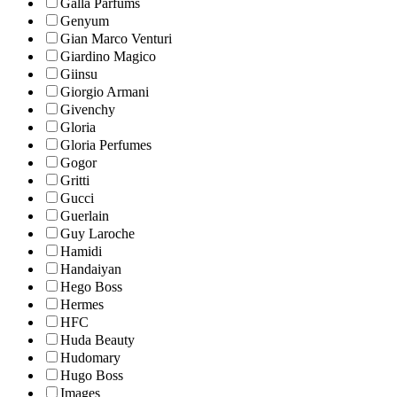
Galla Parfums
Genyum
Gian Marco Venturi
Giardino Magico
Giinsu
Giorgio Armani
Givenchy
Gloria
Gloria Perfumes
Gogor
Gritti
Gucci
Guerlain
Guy Laroche
Hamidi
Handaiyan
Hego Boss
Hermes
HFC
Huda Beauty
Hudomary
Hugo Boss
Images