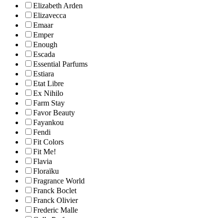
Elizabeth Arden
Elizavecca
Emaar
Emper
Enough
Escada
Essential Parfums
Estiara
Etat Libre
Ex Nihilo
Farm Stay
Favor Beauty
Fayankou
Fendi
Fit Colors
Fit Me!
Flavia
Floraïku
Fragrance World
Franck Boclet
Franck Olivier
Frederic Malle