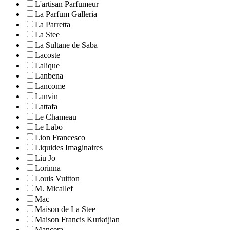
L'artisan Parfumeur
La Parfum Galleria
La Parretta
La Stee
La Sultane de Saba
Lacoste
Lalique
Lanbena
Lancome
Lanvin
Lattafa
Le Chameau
Le Labo
Lion Francesco
Liquides Imaginaires
Liu Jo
Lorinna
Louis Vuitton
M. Micallef
Mac
Maison de La Stee
Maison Francis Kurkdjian
Mancera