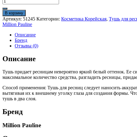
Количество
товара
Тушь
В корзину
для
Артикул:
51245
Категории:
Косметика Корейская
,
Тушь для рес
ресниц
Million Pauline
Million
Pauline
Описание
Big
Бренд
Shot
Отзывы (0)
1
шт
Описание
белая
Тушь придает ресницам невероятно яркий белый оттенок. Ее 
максимальное количество средства, разгладить ресницы, придае
Способ применения: Тушь для ресниц следует наносить аккур
вытягивая их к внешнему уголку глаза для создания формы. Чт
тушь в два слоя.
Бренд
Million Pauline