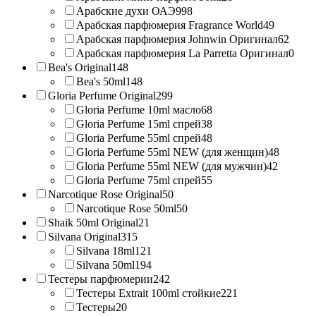
Арабские духи ОАЭ
998
Арабская парфюмерия Fragrance World
49
Арабская парфюмерия Johnwin Оригинал
62
Арабская парфюмерия La Parretta Оригинал
0
Bea's Original
148
Bea's 50ml
148
Gloria Perfume Original
299
Gloria Perfume 10ml масло
68
Gloria Perfume 15ml спрей
38
Gloria Perfume 55ml спрей
48
Gloria Perfume 55ml NEW (для женщин)
48
Gloria Perfume 55ml NEW (для мужчин)
42
Gloria Perfume 75ml спрей
55
Narcotique Rose Original
50
Narcotique Rose 50ml
50
Shaik 50ml Original
21
Silvana Original
315
Silvana 18ml
121
Silvana 50ml
194
Тестеры парфюмерии
242
Тестеры Extrait 100ml стойкие
221
Тестеры
20