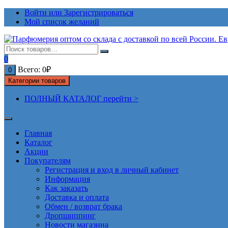
Перейти
Войти или Зарегистрироваться
к
Мой список желаний
содержимому
0
Всего:
0
₽
0
Категории товаров
ПОЛНЫЙ КАТАЛОГ перейти >
Главная
Каталог
Акции
Покупателям
Регистрация и вход в личный кабинет
Информация
Как заказать
Доставка и оплата
Обмен / возврат брака
Дропшиппинг
Новости магазина