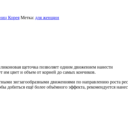
ниц Корея
Метка:
для женщин
силиконовая щеточка позволяет одним движением нанести
т им цвет и объем от корней до самых кончиков.
атными зигзагообразными движениями по направлению роста ре
обы добиться ещё более объёмного эффекта, рекомендуется нане