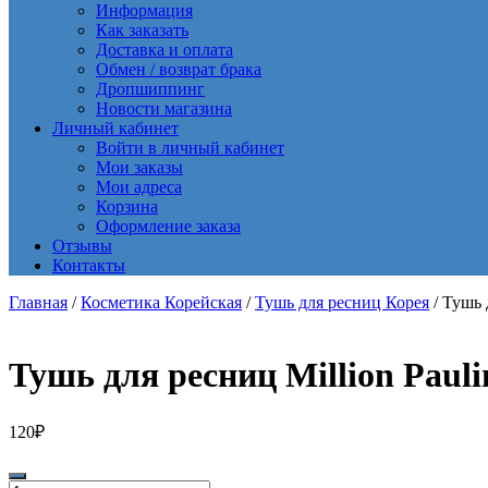
Информация
Как заказать
Доставка и оплата
Обмен / возврат брака
Дропшиппинг
Новости магазина
Личный кабинет
Войти в личный кабинет
Мои заказы
Мои адреса
Корзина
Оформление заказа
Отзывы
Контакты
Главная
/
Косметика Корейская
/
Тушь для ресниц Корея
/ Тушь 
Тушь для ресниц Million Pauli
120
₽