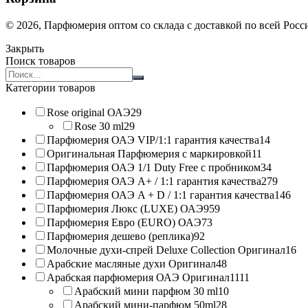
© 2026, Парфюмерия оптом со склада с доставкой по всей Рос
Закрыть
Поиск товаров
Search
products:
Категории товаров
Rose original ОАЭ
29
Rose 30 ml
29
Парфюмерия ОАЭ VIP/1:1 гарантия качества
14
Оригинальная Парфюмерия с маркировкой
11
Парфюмерия ОАЭ 1/1 Duty Free с пробником
34
Парфюмерия ОАЭ A+ / 1:1 гарантия качества
279
Парфюмерия ОАЭ A + D / 1:1 гарантия качества
146
Парфюмерия Люкс (LUXE) ОАЭ
959
Парфюмерия Евро (EURO) ОАЭ
73
Парфюмерия дешево (реплика)
92
Молочные духи-спрей Deluxe Collection Оригинал
16
Арабские масляные духи Оригинал
48
Арабская парфюмерия ОАЭ Оригинал
1111
Арабский мини парфюм 30 ml
10
Арабский мини-парфюм 50ml
28