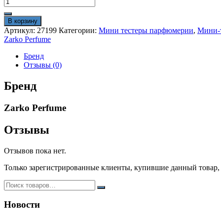
Количество
товара
Тестер
В корзину
Zarkoperfume
Артикул:
27199
Категории:
Мини тестеры парфюмерии
,
Мини-т
M
Zarko Perfume
090.09
40
Бренд
мл
Отзывы (0)
(чехол)
Бренд
Zarko Perfume
Отзывы
Отзывов пока нет.
Только зарегистрированные клиенты, купившие данный товар,
Новости