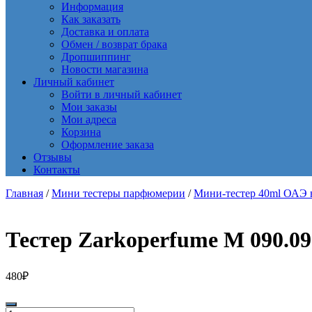
Информация
Как заказать
Доставка и оплата
Обмен / возврат брака
Дропшиппинг
Новости магазина
Личный кабинет
Войти в личный кабинет
Мои заказы
Мои адреса
Корзина
Оформление заказа
Отзывы
Контакты
Главная
/
Мини тестеры парфюмерии
/
Мини-тестер 40ml ОАЭ 
Тестер Zarkoperfume M 090.09 
480
₽