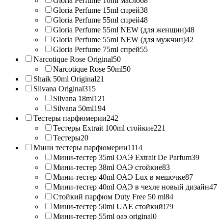
Gloria Perfume 10ml масло
68
Gloria Perfume 15ml спрей
38
Gloria Perfume 55ml спрей
48
Gloria Perfume 55ml NEW (для женщин)
48
Gloria Perfume 55ml NEW (для мужчин)
42
Gloria Perfume 75ml спрей
55
Narcotique Rose Original
50
Narcotique Rose 50ml
50
Shaik 50ml Original
21
Silvana Original
315
Silvana 18ml
121
Silvana 50ml
194
Тестеры парфюмерии
242
Тестеры Extrait 100ml стойкие
221
Тестеры
20
Мини тестеры парфюмерии
1114
Мини-тестер 35ml ОАЭ Extrait De Parfum
39
Мини-тестер 38ml ОАЭ стойкие
83
Мини-тестер 40ml ОАЭ Lux в мешочке
87
Мини-тестер 40ml ОАЭ в чехле новый дизайн
47
Стойкий парфюм Duty Free 50 ml
84
Мини-тестер 50ml UAE стойкий!
79
Мини-тестер 55ml оаэ original
0