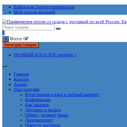
Перейти
Войти или Зарегистрироваться
к
Мой список желаний
содержимому
0
Всего:
0
₽
0
Категории товаров
ПОЛНЫЙ КАТАЛОГ перейти >
Главная
Каталог
Акции
Покупателям
Регистрация и вход в личный кабинет
Информация
Как заказать
Доставка и оплата
Обмен / возврат брака
Дропшиппинг
Новости магазина