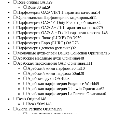
Rose original ОАЭ
29
Rose 30 ml
29
Парфюмерия ОАЭ VIP/1:1 гарантия качества
14
Оригинальная Парфюмерия с маркировкой
11
Парфюмерия ОАЭ 1/1 Duty Free с пробником
34
Парфюмерия ОАЭ A+ / 1:1 гарантия качества
279
Парфюмерия ОАЭ A + D / 1:1 гарантия качества
146
Парфюмерия Люкс (LUXE) ОАЭ
959
Парфюмерия Евро (EURO) ОАЭ
73
Парфюмерия дешево (реплика)
92
Молочные духи-спрей Deluxe Collection Оригинал
16
Арабские масляные духи Оригинал
48
Арабская парфюмерия ОАЭ Оригинал
1111
Арабский мини парфюм 30 ml
10
Арабский мини-парфюм 50ml
28
Арабские духи ОАЭ
998
Арабская парфюмерия Fragrance World
49
Арабская парфюмерия Johnwin Оригинал
62
Арабская парфюмерия La Parretta Оригинал
0
Bea's Original
148
Bea's 50ml
148
Gloria Perfume Original
299