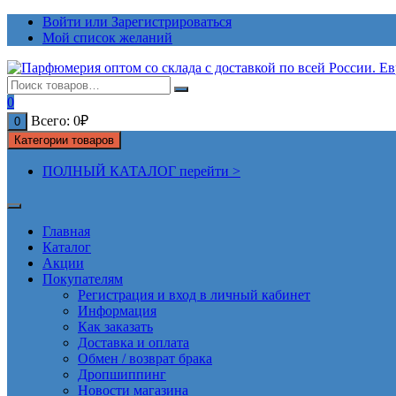
Перейти
Войти или Зарегистрироваться
к
Мой список желаний
содержимому
0
Всего:
0
₽
0
Категории товаров
ПОЛНЫЙ КАТАЛОГ перейти >
Главная
Каталог
Акции
Покупателям
Регистрация и вход в личный кабинет
Информация
Как заказать
Доставка и оплата
Обмен / возврат брака
Дропшиппинг
Новости магазина