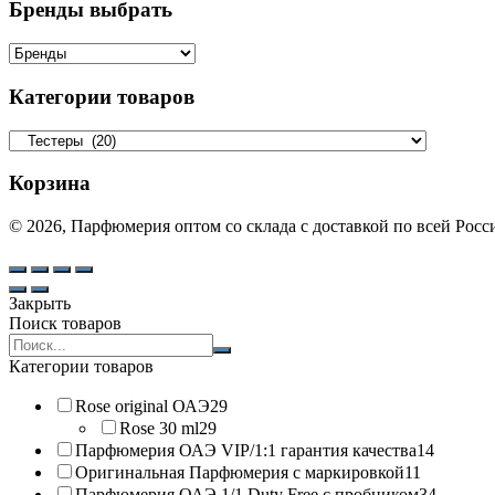
Бренды выбрать
Категории товаров
Корзина
© 2026, Парфюмерия оптом со склада с доставкой по всей Рос
Закрыть
Поиск товаров
Search
products:
Категории товаров
Rose original ОАЭ
29
Rose 30 ml
29
Парфюмерия ОАЭ VIP/1:1 гарантия качества
14
Оригинальная Парфюмерия с маркировкой
11
Парфюмерия ОАЭ 1/1 Duty Free с пробником
34