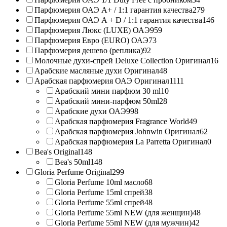
Парфюмерия ОАЭ A+ / 1:1 гарантия качества
279
Парфюмерия ОАЭ A + D / 1:1 гарантия качества
146
Парфюмерия Люкс (LUXE) ОАЭ
959
Парфюмерия Евро (EURO) ОАЭ
73
Парфюмерия дешево (реплика)
92
Молочные духи-спрей Deluxe Collection Оригинал
16
Арабские масляные духи Оригинал
48
Арабская парфюмерия ОАЭ Оригинал
1111
Арабский мини парфюм 30 ml
10
Арабский мини-парфюм 50ml
28
Арабские духи ОАЭ
998
Арабская парфюмерия Fragrance World
49
Арабская парфюмерия Johnwin Оригинал
62
Арабская парфюмерия La Parretta Оригинал
0
Bea's Original
148
Bea's 50ml
148
Gloria Perfume Original
299
Gloria Perfume 10ml масло
68
Gloria Perfume 15ml спрей
38
Gloria Perfume 55ml спрей
48
Gloria Perfume 55ml NEW (для женщин)
48
Gloria Perfume 55ml NEW (для мужчин)
42