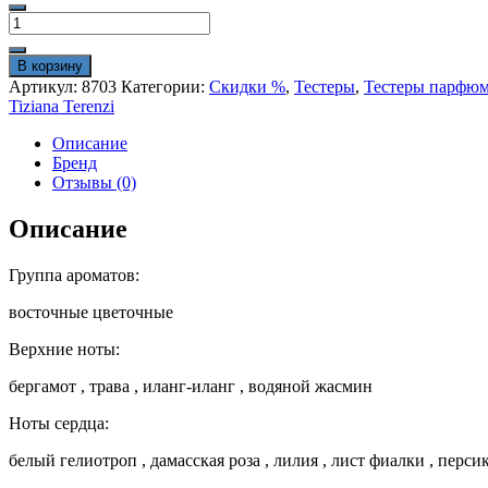
1000₽.
Количество
1150₽.
товара
Тестер
В корзину
Tiziana
Артикул:
8703
Категории:
Скидки %
,
Тестеры
,
Тестеры парфю
Terenzi
Tiziana Terenzi
Andromeda
100
Описание
ml
Бренд
Отзывы (0)
Описание
Группа ароматов:
восточные цветочные
Верхние ноты:
бергамот , трава , иланг-иланг , водяной жасмин
Ноты сердца:
белый гелиотроп , дамасская роза , лилия , лист фиалки , перси