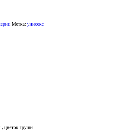
мерии
Метка:
унисекс
к , цветок груши