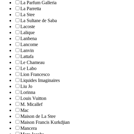
La Parfum Galleria
La Parretta
La Stee
La Sultane de Saba
Lacoste
Lalique
Lanbena
Lancome
Lanvin
Lattafa
Le Chameau
Le Labo
Lion Francesco
Liquides Imaginaires
Liu Jo
Lorinna
Louis Vuitton
M. Micallef
Mac
Maison de La Stee
Maison Francis Kurkdjian
Mancera