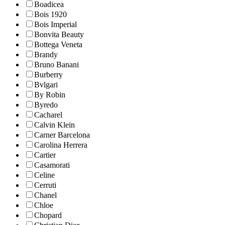
Boadicea
Bois 1920
Bois Imperial
Bonvita Beauty
Bottega Veneta
Brandy
Bruno Banani
Burberry
Bvlgari
By Robin
Byredo
Cacharel
Calvin Klein
Carner Barcelona
Carolina Herrera
Cartier
Casamorati
Celine
Cerruti
Chanel
Chloe
Chopard