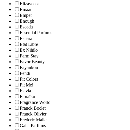
Elizavecca
Emaar
Emper
Enough
Escada
Essential Parfums
Estiara
Etat Libre
Ex Nihilo
Farm Stay
Favor Beauty
Fayankou
Fendi
Fit Colors
Fit Me!
Flavia
Floraïku
Fragrance World
Franck Boclet
Franck Olivier
Frederic Malle
Galla Parfums