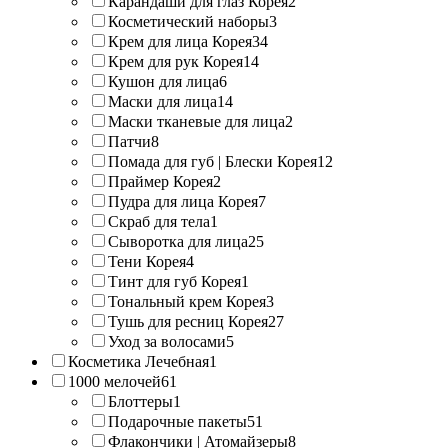
Карандаши для глаз Корея
2
Косметический наборы
3
Крем для лица Корея
34
Крем для рук Корея
14
Кушон для лица
6
Маски для лица
14
Маски тканевые для лица
2
Патчи
8
Помада для губ | Блески Корея
12
Праймер Корея
2
Пудра для лица Корея
7
Скраб для тела
1
Сыворотка для лица
25
Тени Корея
4
Тинт для губ Корея
1
Тональный крем Корея
3
Тушь для ресниц Корея
27
Уход за волосами
5
Косметика Лечебная
1
1000 мелочей
61
Блоттеры
1
Подарочные пакеты
51
Флакончики | Атомайзеры
8