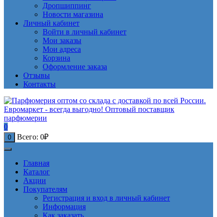
Дропшиппинг
Новости магазина
Личный кабинет
Войти в личный кабинет
Мои заказы
Мои адреса
Корзина
Оформление заказа
Отзывы
Контакты
0
Всего:
0
₽
0
Главная
Каталог
Акции
Покупателям
Регистрация и вход в личный кабинет
Информация
Как заказать