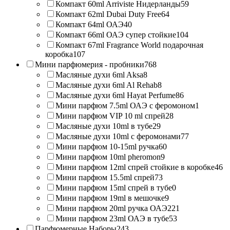
Компакт 60ml Arriviste Нидерланды
59
Компакт 62ml Dubai Duty Free
64
Компакт 64ml ОАЭ
40
Компакт 66ml ОАЭ супер стойкие
104
Компакт 67ml Fragrance World подарочная
коробка
107
Мини парфюмерия - пробники
768
Масляные духи 6ml Aksa
8
Масляные духи 6ml Al Rehab
8
Масляные духи 6ml Hayat Perfume
86
Мини парфюм 7.5ml ОАЭ с феромоном
1
Мини парфюм VIP 10 ml спрей
28
Масляные духи 10ml в тубе
29
Масляные духи 10ml с феромонами
77
Мини парфюм 10-15ml ручка
60
Мини парфюм 10ml pheromon
9
Мини парфюм 12ml спрей стойкие в коробке
46
Мини парфюм 15.5ml спрей
73
Мини парфюм 15ml спрей в тубе
0
Мини парфюм 19ml в мешочке
9
Мини парфюм 20ml ручка ОАЭ
221
Мини парфюм 23ml ОАЭ в тубе
53
Парфюмерные Наборы
243