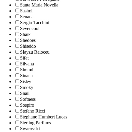
Santa Maria Novella
Sasimi
Senana
Sergio Tacchini
Sevencool
Shaik
Shedoes
Shiseido
SIayzu Raioceu
Sifat
Silvana
Simimi
Sinana
Sisley
Smoky
Snail
Softness
Sospiro
Stefano Ricci
Stephane Humbert Lucas
Sterling Parfums
Swarovski