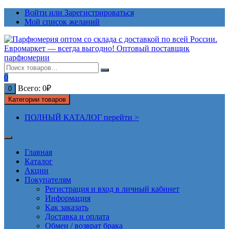
Перейти
Войти или Зарегистрироваться
к
Мой список желаний
содержимому
0
Всего:
0
₽
0
Категории товаров
ПОЛНЫЙ КАТАЛОГ перейти >
Главная
Каталог
Акции
Покупателям
Регистрация и вход в личный кабинет
Информация
Как заказать
Доставка и оплата
Обмен / возврат брака