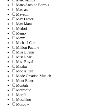
Marc Jacobs
Marc-Antoine Barrois
Mascara
Mavellin
Max Factor
Max Mara
Medori
Memo
Mexx
Michael Cors
Million Pauline
Miss Lirenn
Miss Rose
Miss Royal
Missha
Moc Allure
Mode Creation Munich
Mont Blanc
Montale
Moresque
Morph
Moschino
Moscow