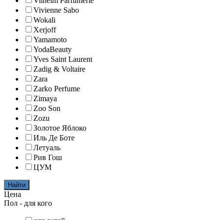
Vilhelm Parfumerie
Vivienne Sabo
Wokali
Xerjoff
Yamamoto
YodaBeauty
Yves Saint Laurent
Zadig & Voltaire
Zara
Zarko Perfume
Zimaya
Zoo Son
Zozu
Золотое Яблоко
Иль Де Боте
Летуаль
Рив Гош
ЦУМ
Найти
Цена
Пол - для кого