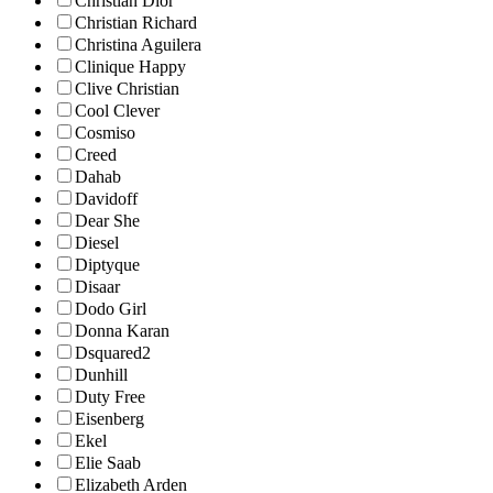
Christian Dior
Christian Richard
Christina Aguilera
Clinique Happy
Clive Christian
Cool Clever
Cosmiso
Creed
Dahab
Davidoff
Dear She
Diesel
Diptyque
Disaar
Dodo Girl
Donna Karan
Dsquared2
Dunhill
Duty Free
Eisenberg
Ekel
Elie Saab
Elizabeth Arden