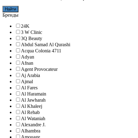
Найти
Бренды
24K
3 W Clinic
3Q Beauty
Abdul Samad Al Qurashi
Acqua Colonia 4711
Adyan
Afnan
Agent Provocateur
Aj Arabia
Ajmal
Al Fares
Al Haramain
Al Jawharah
Al Khaleej
Al Rehab
Al Wataniah
Alexandre J.
Alhambra
Amouage