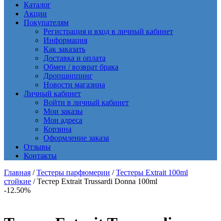
Каталог
Акции
Покупателям
Регистрация и вход в личный кабинет
Информация
Как заказать
Доставка и оплата
Обмен / возврат брака
Дропшиппинг
Новости магазина
Личный кабинет
Войти в личный кабинет
Мои заказы
Мои адреса
Корзина
Оформление заказа
Отзывы
Контакты
Главная
/
Тестеры парфюмерии
/
Тестеры Extrait 100ml
стойкие
/ Тестер Extrait Trussardi Donna 100ml
-12.50%