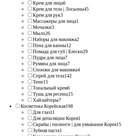
Крем для лица
6
Крем для тела | Лосьоны
45
Крем для рук
3
Массажеры для лица
1
Мочалки
3
Мыло
26
Наборы для макияжа
2
Пена для ванны
12
Помада для губ | Блески
29
Пудра для лица
7
Румяна для лица
7
Спонжи для макияжа
4
Спрей для тела
142
Тени
15
Тональный крем
6
Тушь для ресниц
15
Хайлайтеры
7
Косметика Корейская
198
Для глаз
11
Для депиляции Корея
1
Скрабы | пилинги | для умывания Корея
15
Зубная паста
1