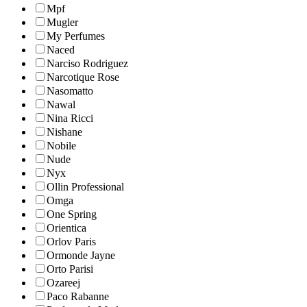
Mpf
Mugler
My Perfumes
Naced
Narciso Rodriguez
Narcotique Rose
Nasomatto
Nawal
Nina Ricci
Nishane
Nobile
Nude
Nyx
Ollin Professional
Omga
One Spring
Orientica
Orlov Paris
Ormonde Jayne
Orto Parisi
Ozareej
Paco Rabanne