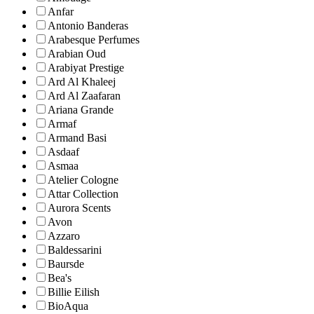
Anfar
Antonio Banderas
Arabesque Perfumes
Arabian Oud
Arabiyat Prestige
Ard Al Khaleej
Ard Al Zaafaran
Ariana Grande
Armaf
Armand Basi
Asdaaf
Asmaa
Atelier Cologne
Attar Collection
Aurora Scents
Avon
Azzaro
Baldessarini
Baursde
Bea's
Billie Eilish
BioAqua