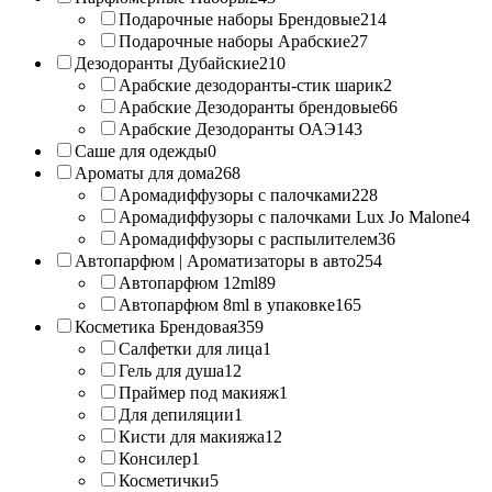
Подарочные наборы Брендовые
214
Подарочные наборы Арабские
27
Дезодоранты Дубайские
210
Арабские дезодоранты-стик шарик
2
Арабские Дезодоранты брендовые
66
Арабские Дезодоранты ОАЭ
143
Саше для одежды
0
Ароматы для дома
268
Аромадиффузоры с палочками
228
Аромадиффузоры с палочками Lux Jo Malone
4
Аромадиффузоры с распылителем
36
Автопарфюм | Ароматизаторы в авто
254
Автопарфюм 12ml
89
Автопарфюм 8ml в упаковке
165
Косметика Брендовая
359
Салфетки для лица
1
Гель для душа
12
Праймер под макияж
1
Для депиляции
1
Кисти для макияжа
12
Консилер
1
Косметички
5