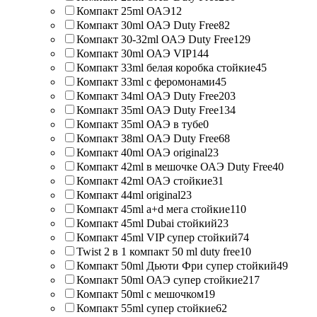
Компакт 25ml ОАЭ
12
Компакт 30ml ОАЭ Duty Free
82
Компакт 30-32ml ОАЭ Duty Free
129
Компакт 30ml ОАЭ VIP
144
Компакт 33ml белая коробка стойкие
45
Компакт 33ml с феромонами
45
Компакт 34ml ОАЭ Duty Free
203
Компакт 35ml ОАЭ Duty Free
134
Компакт 35ml ОАЭ в тубе
0
Компакт 38ml ОАЭ Duty Free
68
Компакт 40ml ОАЭ original
23
Компакт 42ml в мешочке ОАЭ Duty Free
40
Компакт 42ml ОАЭ стойкие
31
Компакт 44ml original
23
Компакт 45ml a+d мега стойкие
110
Компакт 45ml Dubai стойкий
23
Компакт 45ml VIP супер стойкий
74
Twist 2 в 1 компакт 50 ml duty free
10
Компакт 50ml Дьюти Фри супер стойкий
49
Компакт 50ml ОАЭ супер стойкие
217
Компакт 50ml с мешочком
19
Компакт 55ml супер стойкие
62