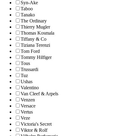
Syn-Ake
Taboo
Tanako
The Ordinary
Thierry Mugler
Thomas Kosmala
Tiffany & Co
Tiziana Terenzi
Tom Ford
Tommy Hilfiger
Tous
Trussardi
Tuz
Ushas
Valentino
Van Cleef & Arpels
Venzen
Versace
Vertus
Veze
Victoria's Secret
Viktor & Rolf