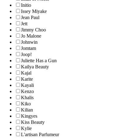
Initio
Issey Miyake
Jean Paul
Jett
Jimmy Choo
Jo Malone
Johnwin
Jomtam
Joop!
Juliette Has a Gun
Kailya Beauty
Kajal
Karite
Kayali
Kenzo
Khalis
Kiko
Kilian
Kingyes
Kiss Beauty
Kylie
L'artisan Parfumeur