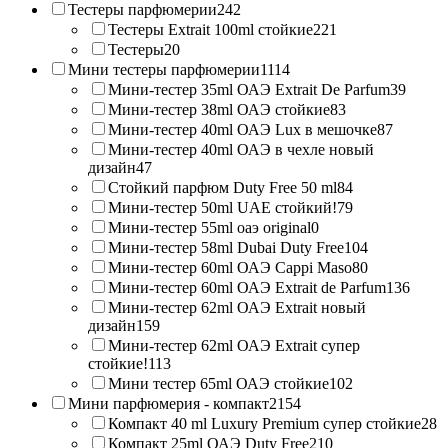
Тестеры парфюмерии
242
Тестеры Extrait 100ml стойкие
221
Тестеры
20
Мини тестеры парфюмерии
1114
Мини-тестер 35ml ОАЭ Extrait De Parfum
39
Мини-тестер 38ml ОАЭ стойкие
83
Мини-тестер 40ml ОАЭ Lux в мешочке
87
Мини-тестер 40ml ОАЭ в чехле новый
дизайн
47
Стойкий парфюм Duty Free 50 ml
84
Мини-тестер 50ml UAE стойкий!
79
Мини-тестер 55ml оаэ original
0
Мини-тестер 58ml Dubai Duty Free
104
Мини-тестер 60ml ОАЭ Cappi Maso
80
Мини-тестер 60ml ОАЭ Extrait de Parfum
136
Мини-тестер 62ml ОАЭ Extrait новый
дизайн
159
Мини-тестер 62ml ОАЭ Extrait супер
стойкие!
113
Мини тестер 65ml ОАЭ стойкие
102
Мини парфюмерия - компакт
2154
Компакт 40 ml Luxury Premium супер стойкие
28
Компакт 25ml ОАЭ Duty Free
210