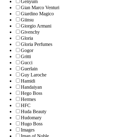
Genyum
Gian Marco Venturi
Giardino Magico
Giinsu
Giorgio Armani
Givenchy
Gloria
Gloria Perfumes
Gogor
Gritti
Gucci
Guerlain
Guy Laroche
Hamidi
Handaiyan
Hego Boss
Hermes
HFC
Huda Beauty
Hudomary
Hugo Boss
Images
Iman of Noble