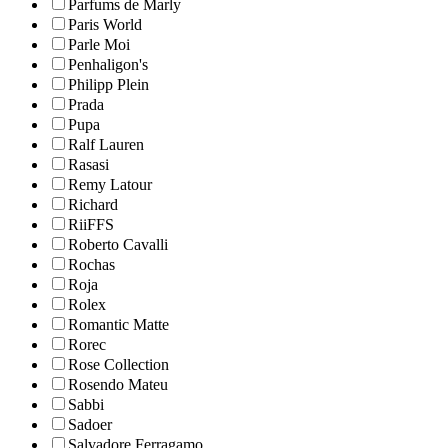
Parfums de Marly
Paris World
Parle Moi
Penhaligon's
Philipp Plein
Prada
Pupa
Ralf Lauren
Rasasi
Remy Latour
Richard
RiiFFS
Roberto Cavalli
Rochas
Roja
Rolex
Romantic Matte
Rorec
Rose Collection
Rosendo Mateu
Sabbi
Sadoer
Salvadore Ferragamo