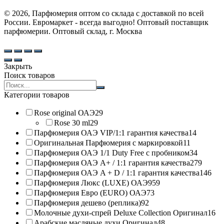
© 2026, Парфюмерия оптом со склада с доставкой по всей
России. Евромаркет - всегда выгодно! Оптовый поставщик
парфюмерии. Оптовый склад, г. Москва
Закрыть
Поиск товаров
Search
products:
Категории товаров
Rose original ОАЭ
29
Rose 30 ml
29
Парфюмерия ОАЭ VIP/1:1 гарантия качества
14
Оригинальная Парфюмерия с маркировкой
11
Парфюмерия ОАЭ 1/1 Duty Free с пробником
34
Парфюмерия ОАЭ A+ / 1:1 гарантия качества
279
Парфюмерия ОАЭ A + D / 1:1 гарантия качества
146
Парфюмерия Люкс (LUXE) ОАЭ
959
Парфюмерия Евро (EURO) ОАЭ
73
Парфюмерия дешево (реплика)
92
Молочные духи-спрей Deluxe Collection Оригинал
16
Арабские масляные духи Оригинал
48