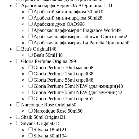
Арабская парфюмерия ОАЭ Оригинал
1111
Арабский мини парфюм 30 ml
10
Арабский мини-парфюм 50ml
28
Арабские духи ОАЭ
998
Арабская парфюмерия Fragrance World
49
Арабская парфюмерия Johnwin Оригинал
62
Арабская парфюмерия La Parretta Оригинал
0
Bea's Original
148
Bea's 50ml
148
Gloria Perfume Original
299
Gloria Perfume 10ml масло
68
Gloria Perfume 15ml спрей
38
Gloria Perfume 55ml спрей
48
Gloria Perfume 55ml NEW (для женщин)
48
Gloria Perfume 55ml NEW (для мужчин)
42
Gloria Perfume 75ml спрей
55
Narcotique Rose Original
50
Narcotique Rose 50ml
50
Shaik 50ml Original
21
Silvana Original
315
Silvana 18ml
121
Silvana 50ml
194